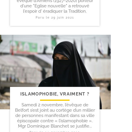
évêque d'Amiens (1927-2020) porteur
d'une "Eglise nouvelle" a retrouvé
l'espoir d' éradiquer la Tradition.
Paru le
29 juin 2021
ISLAMOPHOBIE, VRAIMENT ?
Samedi 2 novembre, l’évêque de
Belfort s’est joint au cortège d’un millier
de personnes manifestant dans sa ville
épiscopale contre « l’islamophobie ».
Mgr Dominique Blanchet se justifie...