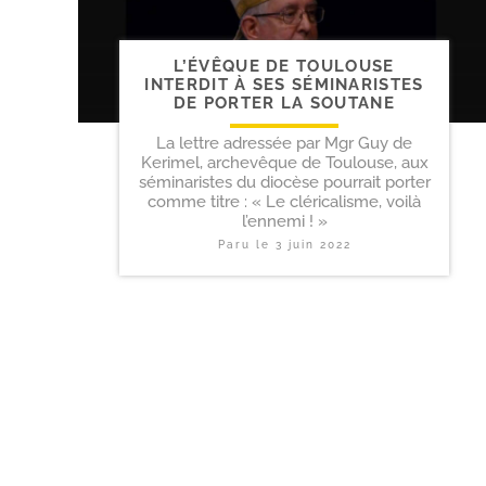
L’ÉVÊQUE DE TOULOUSE
INTERDIT À SES SÉMINARISTES
DE PORTER LA SOUTANE
La lettre adressée par Mgr Guy de
Kerimel, archevêque de Toulouse, aux
séminaristes du diocèse pourrait porter
comme titre : « Le cléricalisme, voilà
l’ennemi ! »
Paru le
3 juin 2022