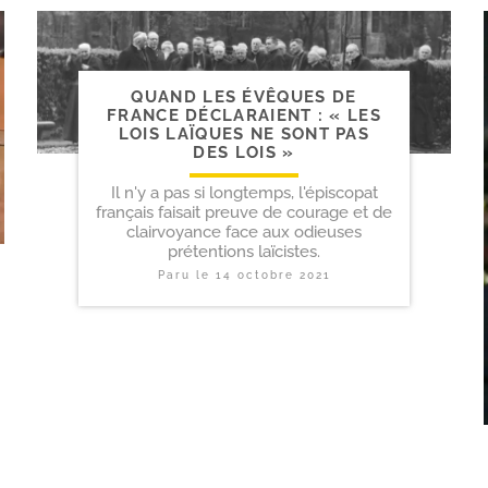
QUAND LES ÉVÊQUES DE
FRANCE DÉCLARAIENT : « LES
LOIS LAÏQUES NE SONT PAS
DES LOIS »
Il n'y a pas si longtemps, l'épiscopat
français faisait preuve de courage et de
clairvoyance face aux odieuses
prétentions laïcistes.
Paru le
14 octobre 2021