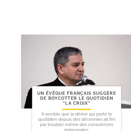
UN ÉVÊQUE FRANÇAIS SUGGÈRE
DE BOYCOTTER LE QUOTIDIEN
“LA CROIX”
Il semble que la dérive qui porte le
quotidien depuis des décennies ait fini
par troubler même des consciences
épiscopales.