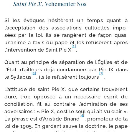
Saint Pie X,
Vehementer Nos
Si les évêques hési­tèrent un temps quant à
l’acceptation des asso­cia­tions cultuelles impo­
sées par la loi, ils se ran­gèrent de façon qua­si
una­nime à l’a­vis du pape et les refu­sèrent après
[1]
l’intervention de Saint Pie X
.
Quant au prin­cipe de sépa­ra­tion de l’Église et de
l’État, d’ailleurs déjà condam­née par Pie IX dans
[2]
[3]
le Syllabus
, ils le refu­sèrent tou­jours
.
L’attitude de saint Pie X, que cer­tains trou­vèrent
dure, trop oppo­sée à un néces­saire esprit de
conci­lia­tion, fit au contraire l’admiration de ses
adver­saires : « Pie X, c’est le seul qui ait vu clair ».
[4]
La phrase est d’Aristide Briand
, pro­mo­teur de la
loi de 1905. En gar­dant sauve la doc­trine, le pape