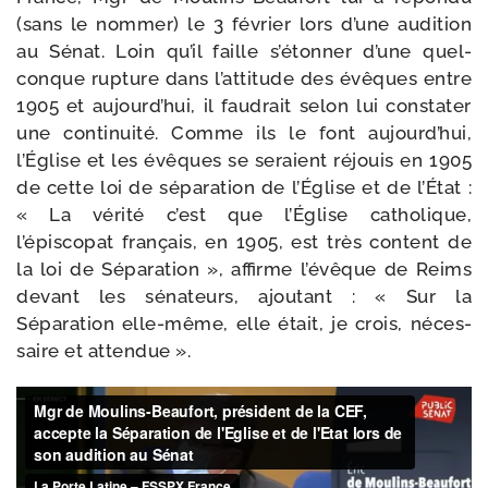
(sans le nom­mer) le 3 février lors d’une audi­tion
au Sénat. Loin qu’il faille s’étonner d’une quel­
conque rup­ture dans l’attitude des évêques entre
1905 et aujourd’hui, il fau­drait selon lui consta­ter
une conti­nui­té. Comme ils le font aujourd’hui,
l’Église et les évêques se seraient réjouis en 1905
de cette loi de sépa­ra­tion de l’Église et de l’État :
« La véri­té c’est que l’Église catho­lique,
l’épiscopat fran­çais, en 1905, est très content de
la loi de Séparation », affirme l’é­vêque de Reims
devant les séna­teurs, ajou­tant : « Sur la
Séparation elle-​même, elle était, je crois, néces­
saire et attendue ».