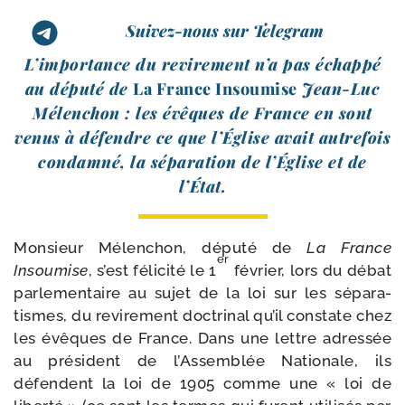
Suivez-nous sur Telegram
L’importance du revi­re­ment n’a pas échap­pé
au dépu­té de
La France Insoumise
Jean-​Luc
Mélenchon : les évêques de France en sont
venus à défendre ce que l’Église avait autre­fois
condam­né, la sépa­ra­tion de l’Église et de
l’État.
Monsieur Mélenchon, dépu­té de
La France
er
Insoumise
, s’est féli­ci­té le 1
février, lors du débat
par­le­men­taire au sujet de la loi sur les sépa­ra­
tismes, du revi­re­ment doc­tri­nal qu’il constate chez
les évêques de France. Dans une lettre adres­sée
au pré­sident de l’Assemblée Nationale, ils
défendent la loi de 1905 comme une « loi de