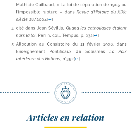
Mathilde Guilbaud, « La loi de sépa­ra­tion de 1905 ou
l’im­pos­sible rup­ture », dans
Revue d’Histoire du XIXe
siècle
28/​2004
[
↩
]
cité dans Jean Sévillia,
Quand les catho­liques étaient
hors la loi
, Perrin, coll. Tempus, p. 232
[
↩
]
Allocution au Consistoire du 21 février 1906, dans
Enseignement Pontificaux de Solesmes
La Paix
Intérieure des Nations
, n°392
[
↩
]
Articles en relation