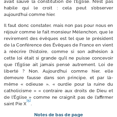
avait sau­vé la consti­tu­tion de l’Église. N’est pas
habile qui le croit : cela peut s’ob­ser­ver
aujourd’hui comme hier.
Il faut donc consta­ter, mais non pas pour nous en
réjouir comme le fait mon­sieur Mélenchon, que le
revi­re­ment des évêques est tel que le pré­sident
de la Conférence des Évêques de France en vient
à réécrire l’his­toire, comme si son adhé­sion à
cette loi était si grande qu’il ne puisse conce­voir
que l’Église ait jamais pen­sé autre­ment. Loi de
liber­té ? Non. Aujourd’hui comme hier, elle
demeure fausse dans son prin­cipe, et par là-​
même « odieuse », « our­die pour la ruine du
catho­li­cisme » « contraire aux droits de Dieu et
de l’Église » comme ne crai­gnit pas de l’affirmer
[5]
saint Pie X
.
Notes de bas de page