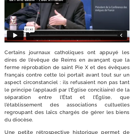
Certains jour­naux catho­liques ont appuyé les
dires de l’évêque de Reims en avan­çant que la
ferme répro­ba­tion de saint Pie X et des évêques
fran­çais contre cette loi por­tait avant tout sur un
aspect cir­cons­tan­ciel : ils refu­saient non pas tant
le prin­cipe (applau­di par l’Église conci­liaire) de la
sépa­ra­tion entre l’État et l’Église, que
l’établissement des asso­cia­tions cultuelles
regrou­pant des laïcs char­gés de gérer les biens
du diocèse.
Une petite rétros­pec­tive his­to­rique per­met de