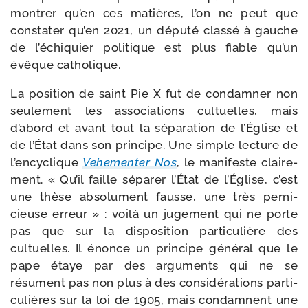
mon­trer qu’en ces matières, l’on ne peut que
consta­ter qu’en 2021, un dépu­té clas­sé à gauche
de l’é­chi­quier poli­tique est plus fiable qu’un
évêque catholique.
La posi­tion de saint Pie X fut de condam­ner non
seule­ment les asso­cia­tions cultuelles, mais
d’abord et avant tout la sépa­ra­tion de l’Église et
de l’État dans son prin­cipe. Une simple lec­ture de
l’encyclique
Vehementer Nos
, le mani­feste clai­re­
ment. « Qu’il faille sépa­rer l’État de l’Église, c’est
une thèse abso­lu­ment fausse, une très per­ni­
cieuse erreur » : voi­là un juge­ment qui ne porte
pas que sur la dis­po­si­tion par­ti­cu­lière des
cultuelles. Il énonce un prin­cipe géné­ral que le
pape étaye par des argu­ments qui ne se
résument pas non plus à des consi­dé­ra­tions par­ti­
cu­lières sur la loi de 1905, mais condamnent une