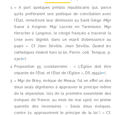
« A part quelques pré­lats répu­bli­cains qui, parce
qu’ils pré­fé­raient une poli­tique de conci­lia­tion avec
l’État, remet­tront leur démis­sion au Saint-​Siège (Mgr
Sueur à Avignon, Mgr Lacroix en Tarentaise, Mgr
Herscher à Langres), le cler­gé fran­çais a tra­ver­sé la
crise avec digni­té, dans un esprit d’o­béis­sance au
pape ». Cf Jean Sévillia, Jean Sévillia,
Quand les
catho­liques étaient hors la loi
, Perrin, coll. Tempus, p.
230
[
↩
]
Proposition 55 (condam­née) : « L’Église doit être
sépa­rée de l’État, et l’État de l’Église », DS 2955
[
↩
]
« Mgr de Briey, évêque de Meaux, fut en effet un des
deux seuls digni­taires à approu­ver le prin­cipe même
de la sépa­ra­tion, lors de la pre­mière assem­blée des
évêques de France, au mois de mai 1906, en pleine
que­relle des inven­taires. – Seuls deux évêques,
contre 72, approu­vèrent le prin­cipe de la loi ! » Cf.