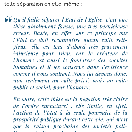
telle sépa­ra­tion en elle-même :
Qu’il faille sépa­rer l’État de l’Église, c’est une
thèse abso­lu­ment fausse, une très per­ni­cieuse
erreur. Basée, en effet, sur ce prin­cipe que
l’État ne doit recon­naître aucun culte reli­
gieux, elle est tout d’abord très gra­ve­ment
inju­rieuse pour Dieu, car le créa­teur de
l’homme est aus­si le fon­da­teur des socié­tés
humaines et il les conserve dans l’existence
comme il nous sou­tient. Nous lui devons donc,
non seule­ment un culte pri­vé, mais un culte
public et social, pour l’honorer.
En outre, cette thèse est la néga­tion très claire
de l’ordre sur­na­tu­rel ; elle limite, en effet,
l’action de l’État à la seule pour­suite de la
pros­pé­ri­té publique durant cette vie, qui n’est
que la rai­son pro­chaine des socié­tés poli­