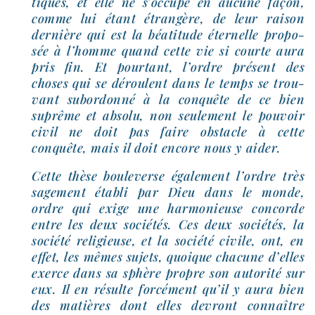
tiques, et elle ne s’occupe en aucune façon,
comme lui étant étran­gère, de leur rai­son
der­nière qui est la béa­ti­tude éter­nelle pro­po­
sée à l’homme quand cette vie si courte aura
pris fin. Et pour­tant, l’ordre pré­sent des
choses qui se déroulent dans le temps se trou­
vant subor­don­né à la conquête de ce bien
suprême et abso­lu, non seule­ment le pou­voir
civil ne doit pas faire obs­tacle à cette
conquête, mais il doit encore nous y aider.
Cette thèse bou­le­verse éga­le­ment l’ordre très
sage­ment éta­bli par Dieu dans le monde,
ordre qui exige une har­mo­nieuse concorde
entre les deux socié­tés. Ces deux socié­tés, la
socié­té reli­gieuse, et la socié­té civile, ont, en
effet, les mêmes sujets, quoique cha­cune d’elles
exerce dans sa sphère propre son auto­ri­té sur
eux. Il en résulte for­cé­ment qu’il y aura bien
des matières dont elles devront connaître