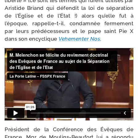
liber­té » (ce sont les termes qui furent uti­li­sés par
Aristide Briand qui défen­dit la loi de sépa­ra­tion
de l’Église et de l’État !) alors qu’elle fut à
l’époque, rappelle-​t-​il, condam­née fer­me­ment
par leurs pré­dé­ces­seurs et le pape saint Pie X
dans son ency­clique
Vehementer Nos
.
Président de la Conférence des Évêques de
France, Mgr de Moulins-​Beaufort lui a répon­du