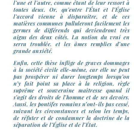
l’une et l’autre, comme étant de leur res­sort à
toutes deux. Or, qu’entre l’État et l’Église
l’accord vienne à dis­pa­raître, et de ces
matières com­munes pul­lu­le­ront faci­le­ment les
germes de dif­fé­rends qui devien­dront très
aigus des deux côtés. La notion du vrai en
ser­ra trou­blée. et les âmes rem­plies d’une
grande anxiété.
Enfin, cette thèse inflige de graves dom­mages
à la socié­té civile elle-​même, car elle ne peut
pas pros­pé­rer ni durer long­temps lorsqu’on
n’y fait point sa place à la reli­gion, règle
suprême et sou­ve­raine maî­tresse quand il
s’agit des droits de l’homme et de ses devoirs.
Aussi, les pon­tifes romains n’ont-ils pas ces­sé,
sui­vant les cir­cons­tances et selon les temps,
de réfu­ter et de condam­ner la doc­trine de la
sépa­ra­tion de l’Église et de l’État.