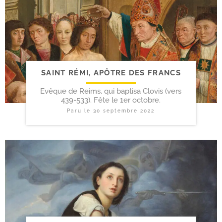
SAINT RÉMI, APÔTRE DES FRANCS
Evêque de Reims, qui baptisa Clovis (vers
439-533). Fête le 1er octobre.
Paru le
30 septembre 2022