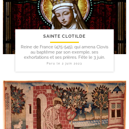
SAINTE CLOTILDE
Reine de France (475-545), qui amena Clovis
au baptême par son exemple, ses
exhortations et ses prières. Fête le 3 juin.
Paru le
2 juin 2023