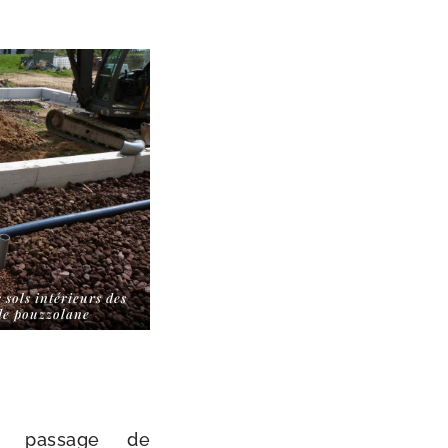
 sols inté­rieurs des
 de pouzzolane
 pas­sage de