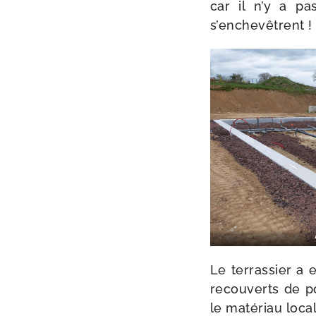
car il n’y a pa
s’enchevêtrent !
Le ter­ras­sier a 
recou­verts de po
le maté­riau local