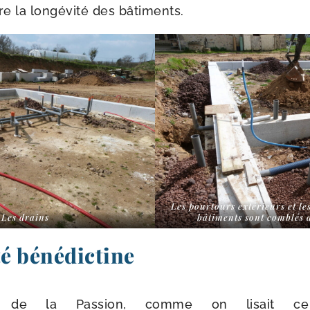
e la lon­gé­vi­té des bâtiments.
Les pour­tours exté­rieurs et les
Les drains
bâti­ments sont com­blés
té bénédictine
 de la Passion, comme on lisait ce