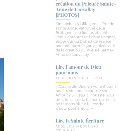
création du Prieuré Sainte-​
Anne de Lanvallay
[PHOTOS]
Dimanche 26 juillet, en la fête de
sainte Anne, Patronne de la
Bretagne, 700 fidèles étaient
venus entourer M. l'abbé Peignot,
Supérieur du District de France,
pour célébrer le 50e anniversaire
de la création du Prieuré Sainte-
Anne de Lanvallay
Lire l’amour de Dieu
pour nous
ABBÉ FRANÇOIS DELMOTTE
« Qu’a voulu Dieu en venant parmi
nous, sinon nous montrer son
Amour ? Si jusqu’ici nous ne nous
pressions pas de l’aimer, du moins
ne tardons plus à lui rendre
amour pour amour. »
Lire la Sainte Écriture
ABBÉ LOUIS-EDOUARD
MEUGNIOT