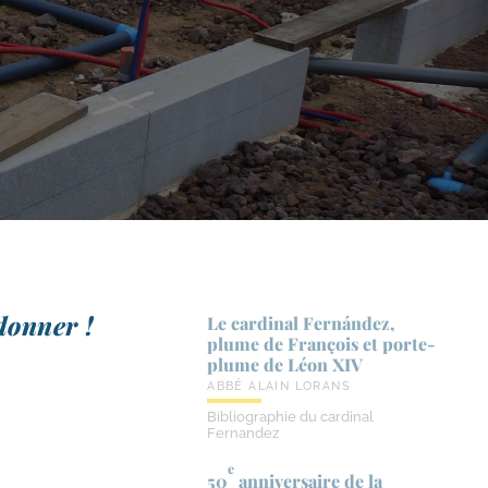
donner !
Le cardinal Fernández,
plume de François et porte-​
plume de Léon XIV
ABBÉ ALAIN LORANS
Bibliographie du cardinal
Fernandez
e
50
anniversaire de la