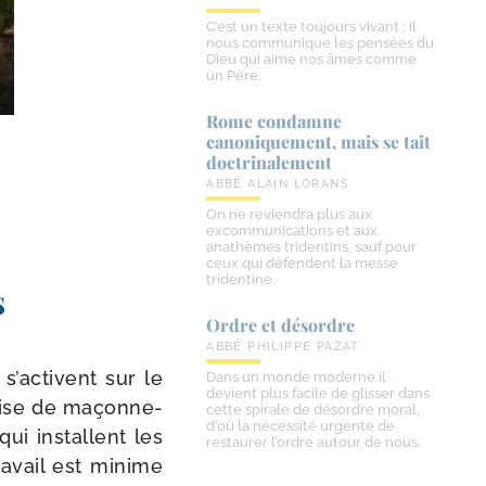
C’est un texte toujours vivant ; il
nous communique les pensées du
Dieu qui aime nos âmes comme
un Père.
Rome condamne
canoniquement, mais se tait
doctrinalement
ABBÉ ALAIN LORANS
On ne reviendra plus aux
excommunications et aux
anathèmes tridentins, sauf pour
ceux qui défendent la messe
tridentine.
s
Ordre et désordre
ABBÉ PHILIPPE PAZAT
 s’activent sur le
Dans un monde moderne il
devient plus facile de glisser dans
prise de maçon­ne­
cette spirale de désordre moral,
d’où la nécessité urgente de
ui ins­tallent les
restaurer l’ordre autour de nous.
ra­vail est minime