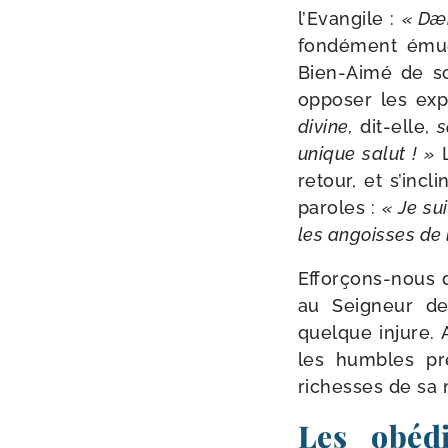
l’Evangile :
« Dæ
fon­dé­ment émue
Bien-​Aimé de so
oppo­ser les exp
divine,
dit-​elle,
s
unique salut ! »
L
retour, et s’incl
paroles :
« Je su
les angoisses de l
Efforçons-​nous 
au Seigneur de
quelque injure. 
les humbles pré
richesses de sa 
Les obéd