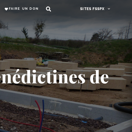
FAIRE UN DON
SITES FSSPX
énédictines de