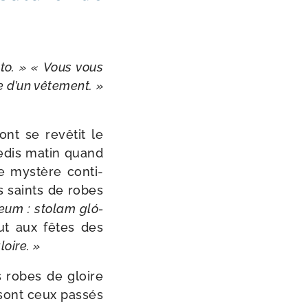
­to. » « Vous vous
 d’un vête­ment. »
nt se revê­tit le
e­dis matin quand
e mys­tère conti­
s saints de robes
eum : sto­lam gló­
tout aux fêtes des
loire. »
s robes de gloire
sont ceux pas­sés