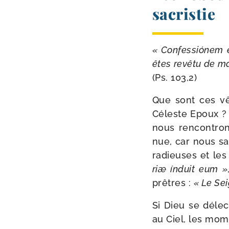
sacristie
« Confessiónem et
êtes revê­tu de m
(Ps. 103,2)
Que sont ces vêt
Céleste Epoux ? 
nous ren­con­tro
nue, car nous sa
radieuses et les
riæ índuit eum »
prêtres :
« Le Seig
Si Dieu se délec
au Ciel, les mom