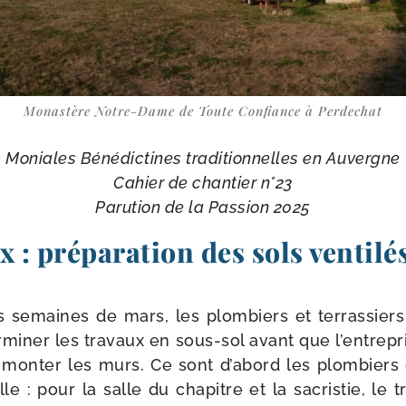
Monastère Notre-​Dame de Toute Confiance à Perdechat
Moniales Bénédictines tra­di­tion­nelles en Auvergne
Cahier de chan­tier n°23
Parution de la Passion 2025
x : préparation des sols ventilé
 semaines de mars, les plom­biers et ter­ras­siers
r­mi­ner les tra­vaux en sous-​sol avant que l’entre
 mon­ter les murs. Ce sont d’abord les plom­biers q
e : pour la salle du cha­pitre et la sacris­tie, le t