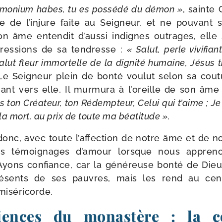
monium habes, tu es pos­sé­dé du démon »
, sainte
 de l’injure faite au Seigneur, et ne pou­vant s
n âme enten­dit d’aussi indignes outrages, elle 
res­sions de sa ten­dresse :
« Salut, perle vivi­fia
alut fleur immor­telle de la digni­té humaine, Jésus
e Seigneur plein de bon­té vou­lut selon sa cou­
inant vers elle, Il mur­mu­ra à l’oreille de son â
is ton Créateur, ton Rédempteur, Celui qui t’aime ; Je
a mort, au prix de toute ma béa­ti­tude »
.
donc, avec toute l’affection de notre âme et de not
s témoi­gnages d’amour lorsque nous appre­no
Ayons confiance, car la géné­reuse bon­té de Di
­sents de ses pauvres, mais les rend au cen­
miséricorde.
iences du monastère : la c