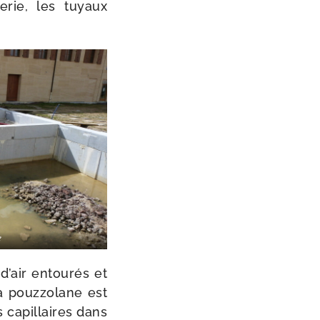
erie, les tuyaux
e
 d’air entou­rés et
a pouz­zo­lane est
s capil­laires dans