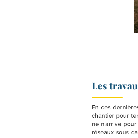
Les travau
En ces der­nières
chan­tier pour te
rie n’arrive pour
réseaux sous dall