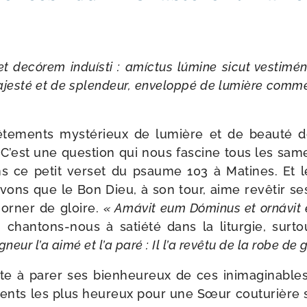
 decó­rem induís­ti : amíc­tus lúmine sicut ves­ti­mén
ajes­té et de splen­deur, enve­lop­pé de lumière comme
e­ments mys­té­rieux de lumière et de beau­té do
C’est une ques­tion qui nous fas­cine tous les sam
ns ce petit ver­set du psaume 103 à Matines. Et l
vons que le Bon Dieu, à son tour, aime revê­tir se
 orner de gloire.
« Amávit eum Dóminus et orná­vit 
, chantons-​nous à satié­té dans la litur­gie, sur­
neur l’a aimé et l’a paré : Il l’a revê­tu de la robe de g
te à parer ses bien­heu­reux de ces inima­gi­nable
ents les plus heu­reux pour une Sœur cou­tu­rière 