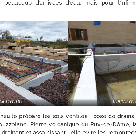
s beau­coup d’arrivées d’eau, mais pour l’infirm
La sacris­tie
L’infirmeri
ensuite pré­pa­ré les sols ven­ti­lés : pose de drains
uz­zo­lane. Pierre vol­ca­nique du Puy-​de-​Dôme, l
 drai­nant et assai­nis­sant : elle évite les remon­tée