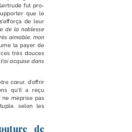
 Gertrude fut pro­
up­por­ter que le
s’efforça de leur
nte de la noblesse
 très aimable, mon
tume la payer de
me ces très douces
 t’ai acquise dans
re cœur, d’offrir
ns qu’Il a reçu
eu ne méprise pas
tuple, selon les
outure de