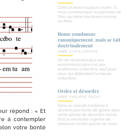
C’est un texte toujours vivant ; il
nous communique les pensées du
Dieu qui aime nos âmes comme
un Père.
Rome condamne
canoniquement, mais se tait
doctrinalement
ABBÉ ALAIN LORANS
On ne reviendra plus aux
excommunications et aux
anathèmes tridentins, sauf pour
ceux qui défendent la messe
tridentine.
Ordre et désordre
ABBÉ PHILIPPE PAZAT
Dans un monde moderne il
œur répond : « Et
devient plus facile de glisser dans
cette spirale de désordre moral,
ire à contem­pler
d’où la nécessité urgente de
restaurer l’ordre autour de nous.
elon votre bon­té