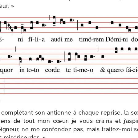
eur. »
en com­plé­tant son antienne à chaque reprise, la s
viens de tout mon cœur, je vous crains et j’as­p
eigneur, ne me confon­dez pas, mais traitez-​moi s
 vos miséricordes. »