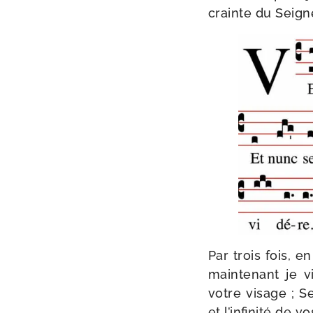
crainte du Seign
Par trois fois, 
main­te­nant je 
votre visage ; S
et l’in­fi­ni­té de