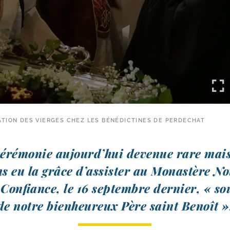
TION DES VIERGES CHEZ LES BÉNÉDICTINES DE PERDECHAT
céré­mo­nie aujourd’hui deve­nue rare mais
s eu la grâce d’assister au Monastère N
Confiance, le 16 sep­tembre der­nier, « so
de notre bien­heu­reux Père saint Benoît »