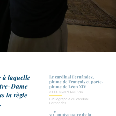
 à laquelle
Le cardinal Fernández,
plume de François et porte-​
otre-​Dame
plume de Léon XIV
ABBÉ ALAIN LORANS
us la règle
Bibliographie du cardinal
.
Fernandez
e
50
anniversaire de la