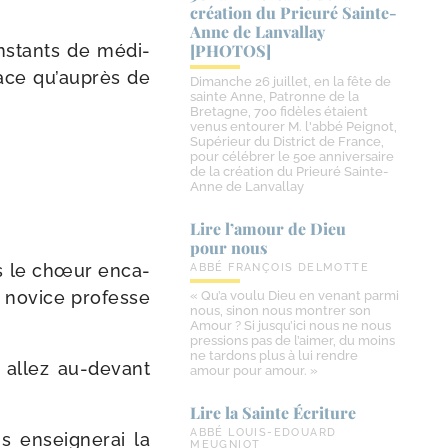
création du Prieuré Sainte-​
Anne de Lanvallay
ns­tants de médi­
[PHOTOS]
place qu’auprès de
Dimanche 26 juillet, en la fête de
sainte Anne, Patronne de la
Bretagne, 700 fidèles étaient
venus entourer M. l'abbé Peignot,
Supérieur du District de France,
pour célébrer le 50e anniversaire
de la création du Prieuré Sainte-
Anne de Lanvallay
Lire l’amour de Dieu
pour nous
ns le chœur enca­
ABBÉ FRANÇOIS DELMOTTE
a novice pro­fesse
« Qu’a voulu Dieu en venant parmi
nous, sinon nous montrer son
Amour ? Si jusqu’ici nous ne nous
pressions pas de l’aimer, du moins
ne tardons plus à lui rendre
 allez au-​devant
amour pour amour. »
Lire la Sainte Écriture
ABBÉ LOUIS-EDOUARD
s ensei­gne­rai la
MEUGNIOT