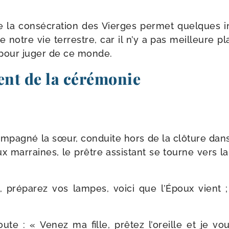
e la consé­cra­tion des Vierges per­met quelques i
e notre vie ter­restre, car il n’y a pas meilleure 
 pour juger de ce monde.
nt de la cérémonie
m­pa­gné la sœur, conduite hors de la clô­ture da
 mar­raines, le prêtre assis­tant se tourne vers l
 pré­pa­rez vos lampes, voi­ci que l’Époux vient ;
ute : « Venez ma fille, prê­tez l’o­reille et je vou