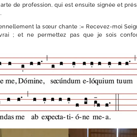
arte de pro­fes­sion, qui est ensuite signée et pré­
.
len­nel­le­ment la sœur chante :« Recevez-​moi Sei
ivrai ; et ne per­met­tez pas que je sois con