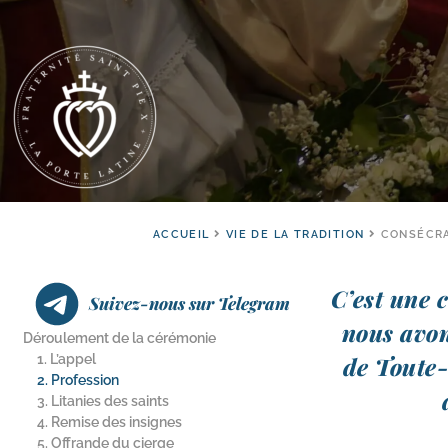
ACCUEIL
VIE DE LA TRADITION
CONSÉCRA
C’est une 
Suivez-nous sur Telegram
nous avon
Déroulement de la cérémonie
1. L’appel
de Toute-​
2. Profession
3. Litanies des saints
4. Remise des insignes
5. Offrande du cierge