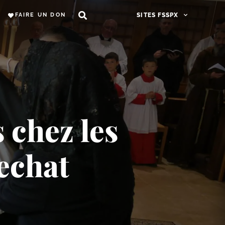
FAIRE UN DON
SITES FSSPX
 chez les
echat