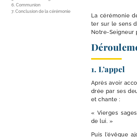
6. Communion
7. Conclusion de la cérémonie
La céré­mo­nie d
ter sur le sens d
Notre-​Seigneur
Dérouleme
1. L’appel
Après avoir acco
drée par ses deux
et chante :
« Vierges sages,
de lui. »
Puis l’évêque ajo