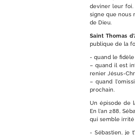
devi­ner leur foi
signe que nous n
de Dieu.
Saint Thomas d’
publique de la foi
- quand le fidèle 
– quand il est in
renier Jésus-Chri
– quand l’o­mis­s
prochain.
Un épi­sode de 
En l’an 288, Séb
qui semble irrité 
- Sébastien, je 