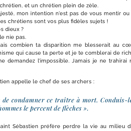
hré­tien, et un chré­tien plein de zèle.
jesté, mon inten­tion n’est pas de vous men­tir ou
s chré­tiens sont vos plus fidèles sujets !
os dieux ?
le nie pas.
s com­bien ta dis­pa­ri­tion me bles­se­rait au cœ
a­nisme qui cause ta perte et je te com­ble­rai de ric
e deman­dez l’im­pos­sible. Jamais je ne tra­hi­ra
tien appelle le chef de ses archers :
 de condam­ner ce traître à mort. Conduis-​l
 hommes le percent de flèches ».
saint Sébastien pré­fère perdre la vie au milieu d