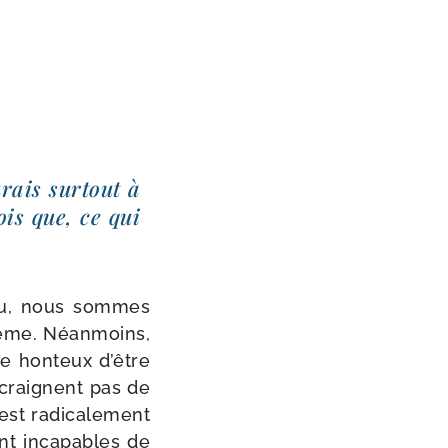
rais sur­tout à
vois que, ce qui
Dieu, nous sommes
­tême. Néanmoins,
re hon­teux d’être
e craignent pas de
st radi­ca­le­ment
ont inca­pables de