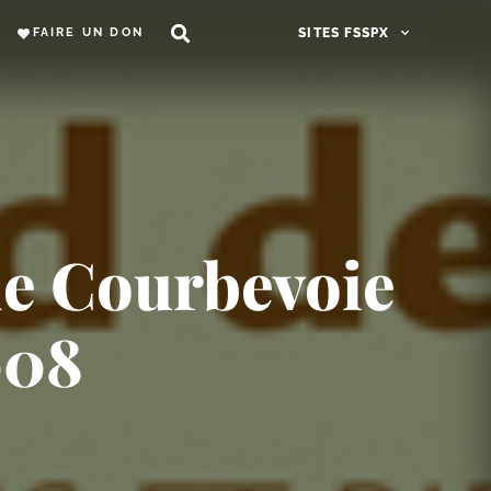
FAIRE UN DON
SITES FSSPX
de Courbevoie
008