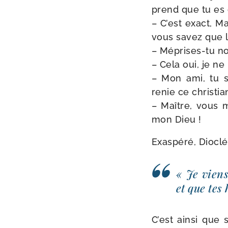
prend que tu es c
– C’est exact, Ma
vous savez que le
– Méprises-​tu n
– Cela oui, je ne 
– Mon ami, tu sai
renie ce chris­ti
– Maître, vous m
mon Dieu !
Exaspéré, Dioclé
« Je viens
et que tes
C’est ain­si que 