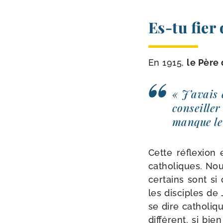
Es-​tu fier 
En 1915,
le Père
« J’avais 
conseiller 
manque le p
Cette réflexion 
catho­liques. No
cer­tains sont si
les dis­ciples de
se dire catho­liq
dif­fé­rent, si b