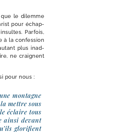
re que le dilemme
Christ pour échap­
nsultes. Parfois,
le à la confes­sion
au­tant plus inad­
ire, ne craignent
si pour nous :
 une mon­tagne
 la mettre sous
lle éclaire tous
 ain­si devant
ls glo­ri­fient