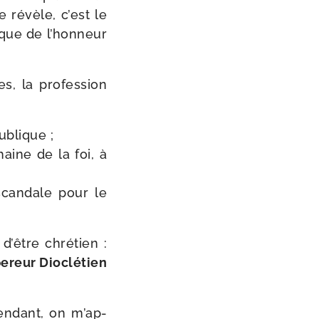
e révèle, c’est le
que de l’hon­neur
, la pro­fes­sion
publique ;
haine de la foi, à
 scan­dale pour le
 d’être chré­tien :
ereur Dioclétien
pendant, on m’ap­