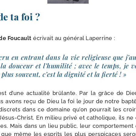
de ta foi ?
 de Foucault
écri­vait au géné­ral Laperrine :
cru en entrant dans la vie reli­gieuse que j’au­
la dou­ceur et l’hu­mi­li­té ; avec le temps, je 
lus sou­vent, c’est la digni­té et la fierté ! »
est d’une actua­li­té brû­lante. Par la grâce de 
us avons reçu de Dieu la foi le jour de notre bap
 dis­crets dans ce domaine qu’on pour­rait les croi
 Jésus-​Christ. En milieu pri­vé et catho­lique, ils n
ues. Mais dans un lieu public, leur com­por­te­ment e
ien que même les esprits les plus pers­pi­caces ser