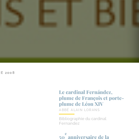
RE 2008
Le cardinal Fernández,
plume de François et porte-​
plume de Léon XIV
ABBÉ ALAIN LORANS
Bibliographie du cardinal
Fernandez
e
50
anniversaire de la