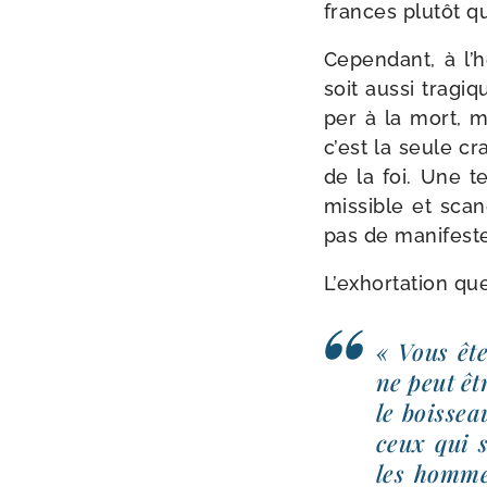
frances plu­tôt q
Cependant, à l’h
soit aus­si tra­g
per à la mort, m
c’est la seule cra
de la foi. Une te
mis­sible et sca
pas de mani­fes­t
L’exhortation que
« Vous êt
ne peut êt
le bois­se
ceux qui s
les hommes