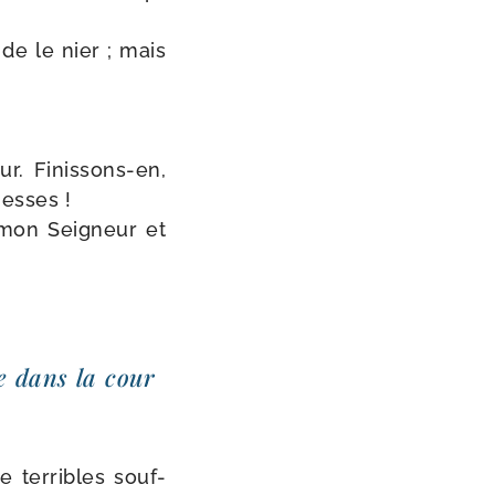
 de le nier ; mais
ur. Finissons-​en,
hesses !
i mon Seigneur et
e dans la cour
e ter­ribles souf­