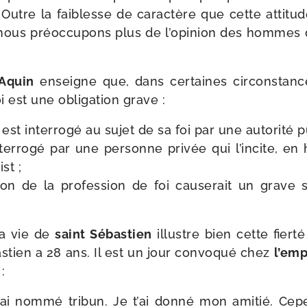
. Outre la fai­blesse de carac­tère que cette atti­tud
ous pré­oc­cu­pons plus de l’o­pi­nion des hommes 
Aquin
enseigne que, dans cer­taines cir­cons­tances
 est une obli­ga­tion grave :
est inter­ro­gé au sujet de sa foi par une auto­ri­té 
ter­ro­gé par une per­sonne pri­vée qui l’in­cite, en 
st ;
ion de la pro­fes­sion de foi cau­se­rait un grave
la vie de
saint Sébastien
illustre bien cette fier­té
astien a 28 ans. Il est un jour convo­qué chez
l’emp
:
t’ai nom­mé tri­bun. Je t’ai don­né mon ami­tié. Ce