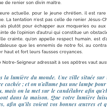
ue de renier son divin maître.
eure actuelle, pour le jeune chré­tien, il est ra
ique. La ten­ta­tion n’est pas celle de renier Jésus-​
ais plu­tôt pour échap­per aux moque­ries ou aux i
inte de l’o­pi­nion d’au­trui qui consti­tue un obs­tac
lle crainte, qu’on appelle res­pect humain, est d’
n­da­leuse que les enne­mis de notre foi, au contra
er haut et fort leurs fausses croyances.
 Notre-​Seigneur adres­sait à ses apôtres vaut aus­
es la lumière du monde. Une ville située sur
re cachée ; et on n’al­lume pas une lampe pour
au, mais on la met sur le can­dé­labre afin qu’e
ont dans la mai­son. Que votre lumière luise
, afin qu’ils voient vos bonnes œuvres et qu’i