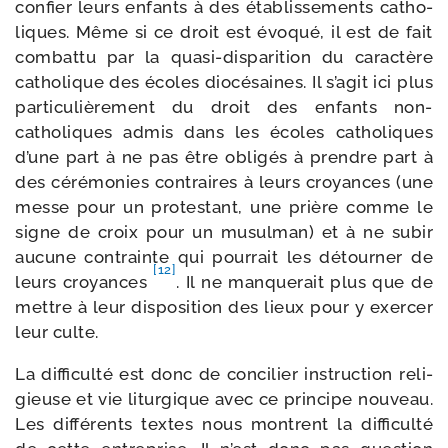
confier leurs enfants à des éta­blis­se­ments catho­
liques. Même si ce droit est évo­qué, il est de fait
com­bat­tu par la quasi-​disparition du carac­tère
catho­lique des écoles dio­cé­saines. Il s’a­git ici plus
par­ti­cu­liè­re­ment du droit des enfants non-​
catholiques admis dans les écoles catho­liques
d’une part à ne pas être obli­gés à prendre part à
des céré­mo­nies contraires à leurs croyances (une
messe pour un pro­tes­tant, une prière comme le
signe de croix pour un musul­man) et à ne subir
aucune contrainte qui pour­rait les détour­ner de
[12]
leurs croyances
. Il ne man­que­rait plus que de
mettre à leur dis­po­si­tion des lieux pour y exer­cer
leur culte.
La dif­fi­cul­té est donc de conci­lier ins­truc­tion reli­
gieuse et vie litur­gique avec ce prin­cipe nou­veau.
Les dif­fé­rents textes nous montrent la dif­fi­cul­té