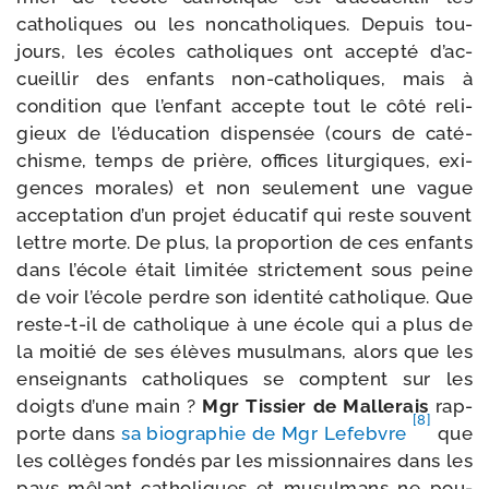
catho­liques ou les non­ca­tho­liques. Depuis tou­
jours, les écoles catho­liques ont accep­té d’ac­
cueillir des enfants non-​catholiques, mais à
condi­tion que l’en­fant accepte tout le côté reli­
gieux de l’é­du­ca­tion dis­pen­sée (cours de caté­
chisme, temps de prière, offices litur­giques, exi­
gences morales) et non seule­ment une vague
accep­ta­tion d’un pro­jet édu­ca­tif qui reste sou­vent
lettre morte. De plus, la pro­por­tion de ces enfants
dans l’é­cole était limi­tée stric­te­ment sous peine
de voir l’é­cole perdre son iden­ti­té catho­lique. Que
reste-​t-​il de catho­lique à une école qui a plus de
la moi­tié de ses élèves musul­mans, alors que les
ensei­gnants catho­liques se comptent sur les
doigts d’une main ?
Mgr Tissier de Mallerais
rap­
[8]
porte dans
sa bio­gra­phie de Mgr Lefebvre
que
les col­lèges fon­dés par les mis­sion­naires dans les
pays mêlant catho­liques et musul­mans ne pou­