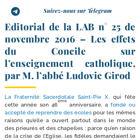
Suivez-nous sur Telegram
Editorial de la LAB n° 25 de
novembre 2016 – Les effets
du Concile sur
l’enseignement catholique,
par M. l’abbé Ludovic Girod
La Fraternité Sacerdotale Saint-​Pie X,
qui fête
ème
cette année son 46
anni­ver­saire, a
fon­dé ou
accep­té de reprendre des écoles
pour les mêmes
rai­sons qu’elle a ouvert par­tout dans le monde
des prieu­rés et des cha­pelles : parce qu’en rai­son
de la crise de l’Eglise, les fidèles deman­daient le