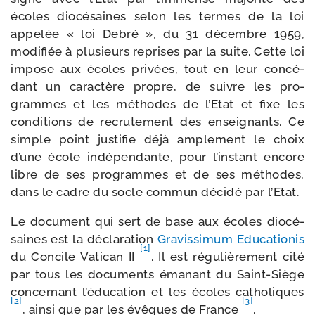
écoles dio­cé­saines selon les termes de la loi
appe­lée « loi Debré », du 31 décembre 1959,
modi­fiée à plu­sieurs reprises par la suite. Cette loi
impose aux écoles pri­vées, tout en leur concé­
dant un carac­tère propre, de suivre les pro­
grammes et les méthodes de l’Etat et fixe les
condi­tions de recru­te­ment des ensei­gnants. Ce
simple point jus­ti­fie déjà ample­ment le choix
d’une école indé­pen­dante, pour l’ins­tant encore
libre de ses pro­grammes et de ses méthodes,
dans le cadre du socle com­mun déci­dé par l’Etat.
Le docu­ment qui sert de base aux écoles dio­cé­
saines est la décla­ra­tion
Gravissimum Educationis
[1]
du Concile Vatican II
. Il est régu­liè­re­ment cité
par tous les docu­ments éma­nant du Saint-​Siège
concer­nant l’é­du­ca­tion et les écoles catho­liques
[2]
[3]
, ain­si que par les évêques de France
.