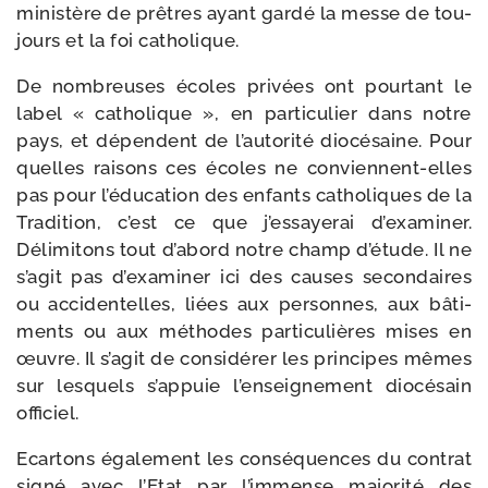
minis­tère de prêtres ayant gar­dé la messe de tou­
jours et la foi catholique.
De nom­breuses écoles pri­vées ont pour­tant le
label « catho­lique », en par­ti­cu­lier dans notre
pays, et dépendent de l’au­to­ri­té dio­cé­saine. Pour
quelles rai­sons ces écoles ne conviennent-​elles
pas pour l’é­du­ca­tion des enfants catho­liques de la
Tradition, c’est ce que j’es­saye­rai d’exa­mi­ner.
Délimitons tout d’a­bord notre champ d’é­tude. Il ne
s’a­git pas d’exa­mi­ner ici des causes secon­daires
ou acci­den­telles, liées aux per­sonnes, aux bâti­
ments ou aux méthodes par­ti­cu­lières mises en
œuvre. Il s’a­git de consi­dé­rer les prin­cipes mêmes
sur les­quels s’ap­puie l’en­sei­gne­ment dio­cé­sain
officiel.
Ecartons éga­le­ment les consé­quences du contrat
signé avec l’Etat par l’im­mense majo­ri­té des