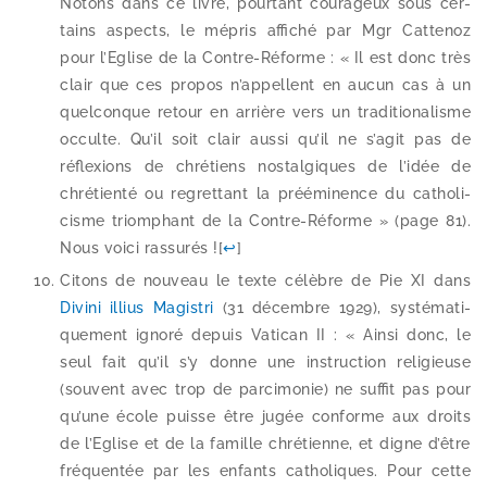
Notons dans ce livre, pour­tant cou­ra­geux sous cer­
tains aspects, le mépris affi­ché par Mgr Cattenoz
pour l’Eglise de la Contre-​Réforme : « Il est donc très
clair que ces pro­pos n’ap­pellent en aucun cas à un
quel­conque retour en arrière vers un tra­di­tio­na­lisme
occulte. Qu’il soit clair aus­si qu’il ne s’a­git pas de
réflexions de chré­tiens nos­tal­giques de l’i­dée de
chré­tien­té ou regret­tant la pré­émi­nence du catho­li­
cisme triom­phant de la Contre-​Réforme » (page 81).
Nous voi­ci ras­su­rés !
[
↩
]
Citons de nou­veau le texte célèbre de Pie XI dans
Divini illius Magistri
(31 décembre 1929), sys­té­ma­ti­
que­ment igno­ré depuis Vatican II : « Ainsi donc, le
seul fait qu’il s’y donne une ins­truc­tion reli­gieuse
(sou­vent avec trop de par­ci­mo­nie) ne suf­fit pas pour
qu’une école puisse être jugée conforme aux droits
de l’Eglise et de la famille chré­tienne, et digne d’être
fré­quen­tée par les enfants catho­liques. Pour cette