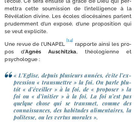
l’é­cole. Ce sera ensuite la grâce de Dieu qui per­
met­tra cette sou­mis­sion de l’in­tel­li­gence à la
Révélation divine. Les écoles dio­cé­saines parlent
pru­dem­ment d’un expo­sé, d’une pro­po­si­tion qui
se veut explicite.
[14]
Une revue de l’UNAPEL
rap­porte ain­si les pro­
pos d’
Agnès Auschitzka
, théo­lo­gienne et
psychologue :
« L’Eglise, depuis plu­sieurs années, évite l’ex­
pres­sion « trans­mettre » la foi. On parle plu­
tôt « d’é­veiller » à la foi, de « pro­po­ser » la
foi ou « d’i­ni­tier » à la foi. La foi n’est pas
quelque chose qui se trans­met, comme des
connais­sances, des habi­tudes ali­men­taires, la
poli­tesse, ou les ver­tus morales ».