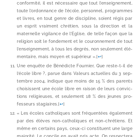
confor­mi­té, il est néces­saire que tout l’en­sei­gne­ment,
toute l’or­don­nance de l’é­cole, per­son­nel, pro­grammes
et livres, en tout genre de dis­ci­pline, soient régis par
un esprit vrai­ment chré­tien, sous la direc­tion et la
mater­nelle vigi­lance de l’Eglise, de telle façon que la
reli­gion soit le fon­de­ment et le cou­ron­ne­ment de tout
l’en­sei­gne­ment, à tous les degrés, non seule­ment élé­
men­taire, mais moyen et supé­rieur ».
[
↩
]
Une enquête de Bénédicte Fournier, Que reste-​t-​il de
l’é­cole libre ?, parue dans Valeurs actuelles du 3 sep­
tembre 2004, indique que moins de 15 % des parents
choi­sissent une école libre en rai­son de leurs convic­
tions reli­gieuses, et seule­ment 18 % des jeunes pro­
fes­seurs sta­giaires.
[
↩
]
« Les écoles catho­liques sont fré­quen­tées éga­le­ment
par des élèves non-​catholiques et non-​chrétiens. Et
même en cer­tains pays, ceux-​ci consti­tuent une large
majo­ri­té. Le concile en avait pris acte. On res­pec­te­ra