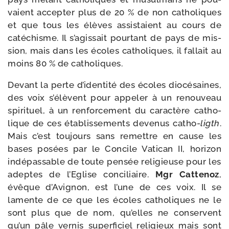
vaient accep­ter plus de 20 % de non catho­liques
et que tous les élèves assis­taient au cours de
caté­chisme. Il s’a­gis­sait pour­tant de pays de mis­
sion, mais dans les écoles catho­liques, il fal­lait au
moins 80 % de catholiques.
Devant la perte d’i­den­ti­té des écoles dio­cé­saines,
des voix s’é­lèvent pour appe­ler à un renou­veau
spi­ri­tuel, à un ren­for­ce­ment du carac­tère catho­
lique de ces éta­blis­se­ments deve­nus catho-
ligth
.
Mais c’est tou­jours sans remettre en cause les
bases posées par le Concile Vatican II, hori­zon
indé­pas­sable de toute pen­sée reli­gieuse pour les
adeptes de l’Eglise conci­liaire.
Mgr Cattenoz
,
évêque d’Avignon, est l’une de ces voix. Il se
lamente de ce que les écoles catho­liques ne le
sont plus que de nom, qu’elles ne conservent
qu’un pâle ver­nis super­fi­ciel reli­gieux mais sont