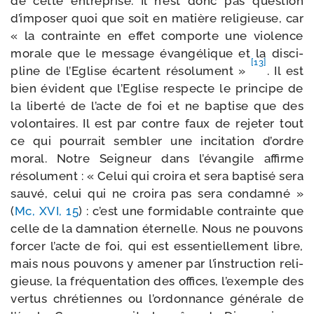
de cette entre­prise. Il n’est donc pas ques­tion
d’im­po­ser quoi que soit en matière reli­gieuse, car
« la contrainte en effet com­porte une vio­lence
morale que le mes­sage évan­gé­lique et la dis­ci­
[13]
pline de l’Eglise écartent réso­lu­ment »
. Il est
bien évident que l’Eglise res­pecte le prin­cipe de
la liber­té de l’acte de foi et ne bap­tise que des
volon­taires. Il est par contre faux de reje­ter tout
ce qui pour­rait sem­bler une inci­ta­tion d’ordre
moral. Notre Seigneur dans l’é­van­gile affirme
réso­lu­ment : « Celui qui croi­ra et sera bap­ti­sé sera
sau­vé, celui qui ne croi­ra pas sera condam­né »
(
Mc, XVI, 15
) : c’est une for­mi­dable contrainte que
celle de la dam­na­tion éter­nelle. Nous ne pou­vons
for­cer l’acte de foi, qui est essen­tiel­le­ment libre,
mais nous pou­vons y ame­ner par l’ins­truc­tion reli­
gieuse, la fré­quen­ta­tion des offices, l’exemple des
ver­tus chré­tiennes ou l’or­don­nance géné­rale de