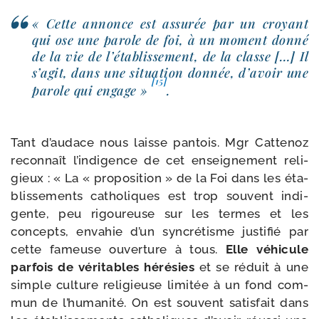
« Cette annonce est assu­rée par un croyant
qui ose une parole de foi, à un moment don­né
de la vie de l’é­ta­blis­se­ment, de la classe […] Il
s’a­git, dans une situa­tion don­née, d’a­voir une
[15]
parole qui engage »
.
Tant d’au­dace nous laisse pan­tois. Mgr Cattenoz
recon­naît l’in­di­gence de cet ensei­gne­ment reli­
gieux : « La « pro­po­si­tion » de la Foi dans les éta­
blis­se­ments catho­liques est trop sou­vent indi­
gente, peu rigou­reuse sur les termes et les
concepts, enva­hie d’un syn­cré­tisme jus­ti­fié par
cette fameuse ouver­ture à tous.
Elle véhi­cule
par­fois de véri­tables héré­sies
et se réduit à une
simple culture reli­gieuse limi­tée à un fond com­
mun de l’hu­ma­ni­té. On est sou­vent satis­fait dans