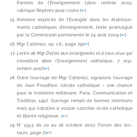
Parents de l’Enseignement Libre, ren­trée 2002,
rubrique Repères pour croire.
[
↩
]
Annonce expli­cite de l’Evangile dans les éta­blis­se­
ments catho­liques d’en­sei­gne­ment, texte pro­mul­gué
par la Commission per­ma­nente le 24 août 2009.
[
↩
]
Mgr Cattenoz, op. cit., page 79
[
↩
]
Lettre de Mgr Defois aux ensei­gnants et à tous ceux qui
tra­vaillent dans l’Enseignement catho­lique, 7 sep­
tembre 2007
[
↩
]
Outre l’ou­vrage de Mgr Cattenoz, signa­lons l’ou­vrage
de Jean Proudhon, L’école catho­lique – une chance
pour le troi­sième mil­lé­naire, Paris, Communication et
Tradition, 1997. Ouvrage rem­pli de bonnes inten­tions
mais qui s’obs­tine à vou­loir conci­lier école catho­lique
et liber­té reli­gieuse.
[
↩
]
N° 1553 du 20 au 26 octobre 2007, Forum des lec­
teurs, page 7
[
↩
]