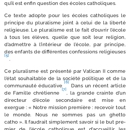
qu’il est enfin ques­tion des écoles catholiques.
Ce texte adopte pour les écoles catho­liques le
prin­cipe du plu­ra­lisme joint à celui de la liber­té
reli­gieuse. Le plu­ra­lisme est le fait d’ou­vrir l’é­cole
à tous les élèves, quelle que soit leur reli­gion,
d’ad­mettre à l’in­té­rieur de l’é­cole, par prin­cipe,
des enfants de dif­fé­rentes confes­sions reli­gieuses
[5]
.
Ce plu­ra­lisme est pré­sen­té par Vatican II comme
l’é­tat sou­hai­table de la socié­té poli­tique et de la
[6]
com­mu­nau­té édu­ca­tive
Dans un récent article
[7]
de Famille chré­tienne
, la grande crainte d’un
direc­teur d’é­cole secon­daire est mise en
exergue : « Notre mis­sion pre­mière : rece­voir tout
le monde. Nous ne sommes pas un ghet­to
catho ». Il fau­drait sim­ple­ment savoir si le but pre­
mier de l’é­cole catho­lique est d’ac­cueillir les