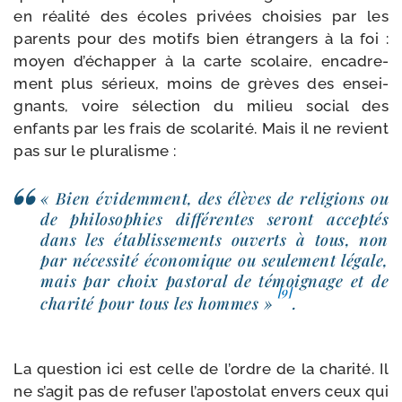
en réa­li­té des écoles pri­vées choi­sies par les
parents pour des motifs bien étran­gers à la foi :
moyen d’é­chap­per à la carte sco­laire, enca­dre­
ment plus sérieux, moins de grèves des ensei­
gnants, voire sélec­tion du milieu social des
enfants par les frais de sco­la­ri­té. Mais il ne revient
pas sur le pluralisme :
« Bien évi­dem­ment, des élèves de reli­gions ou
de phi­lo­so­phies dif­fé­rentes seront accep­tés
dans les éta­blis­se­ments ouverts à tous, non
par néces­si­té éco­no­mique ou seule­ment légale,
mais par choix pas­to­ral de témoi­gnage et de
[9]
cha­ri­té pour tous les hommes »
.
La ques­tion ici est celle de l’ordre de la cha­ri­té. Il
ne s’a­git pas de refu­ser l’a­pos­to­lat envers ceux qui