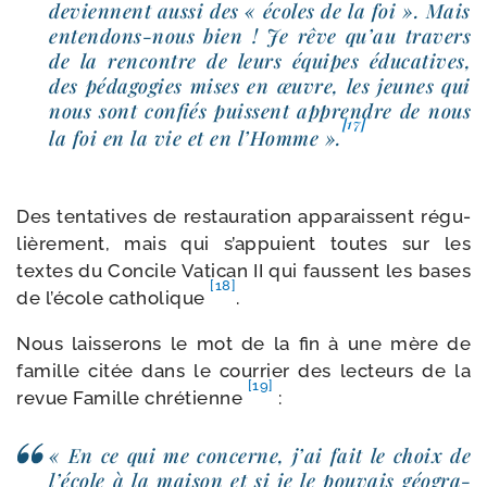
deviennent aus­si des « écoles de la foi ». Mais
entendons-​nous bien ! Je rêve qu’au tra­vers
de la ren­contre de leurs équipes édu­ca­tives,
des péda­go­gies mises en œuvre, les jeunes qui
nous sont confiés puissent apprendre de nous
[17]
la foi en la vie et en l’Homme ».
Des ten­ta­tives de res­tau­ra­tion appa­raissent régu­
liè­re­ment, mais qui s’ap­puient toutes sur les
textes du Concile Vatican II qui faussent les bases
[18]
de l’é­cole catho­lique
.
Nous lais­se­rons le mot de la fin à une mère de
famille citée dans le cour­rier des lec­teurs de la
[19]
revue Famille chré­tienne
:
« En ce qui me concerne, j’ai fait le choix de
l’é­cole à la mai­son et si je le pou­vais géo­gra­