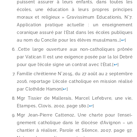
puissent assu­rer à leurs enfants, dans toutes les
écoles, une édu­ca­tion à leurs propres prin­cipes
moraux et reli­gieux » Gravissimum Educationis, N°7.
Application pra­tique actuelle : un ensei­gne­ment
cora­nique assu­ré par l’Etat dans les écoles publiques
au nom du Concile pour les élèves musul­mans…
[
↩
]
.Cette large ouver­ture aux non-​catholiques prô­née
par Vatican II est une exi­gence posée par la loi Debré
pour que l’é­cole signe un contrat avec l’Etat.
[
↩
]
Famille chré­tienne N°2015, du 27 août au 2 sep­tembre
2016, repor­tage L’école catho­lique en mis­sion réa­li­sé
par Clothilde Hamon
[
↩
]
Mgr Tissier de Mallerais, Marcel Lefebvre, une vie,
Etampes, Clovis, 2002, page 180.
[
↩
]
Mgr Jean-​Pierre Cattenoz, Une charte pour l’en­sei­
gne­ment catho­lique dans le dio­cèse d’Avignon – un
chan­tier à réa­li­ser, Parole et Silence, 2007, page 97.