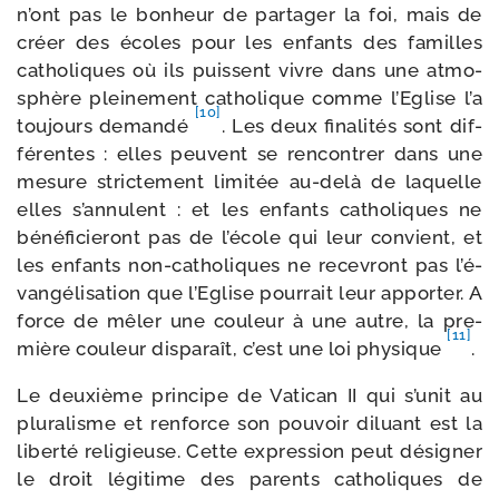
n’ont pas le bon­heur de par­ta­ger la foi, mais de
créer des écoles pour les enfants des familles
catho­liques où ils puissent vivre dans une atmo­
sphère plei­ne­ment catho­lique comme l’Eglise l’a
[10]
tou­jours deman­dé
. Les deux fina­li­tés sont dif­
fé­rentes : elles peuvent se ren­con­trer dans une
mesure stric­te­ment limi­tée au-​delà de laquelle
elles s’an­nulent : et les enfants catho­liques ne
béné­fi­cie­ront pas de l’é­cole qui leur convient, et
les enfants non-​catholiques ne rece­vront pas l’é­
van­gé­li­sa­tion que l’Eglise pour­rait leur appor­ter. A
force de mêler une cou­leur à une autre, la pre­
[11]
mière cou­leur dis­pa­raît, c’est une loi phy­sique
.
Le deuxième prin­cipe de Vatican II qui s’u­nit au
plu­ra­lisme et ren­force son pou­voir diluant est la
liber­té reli­gieuse. Cette expres­sion peut dési­gner
le droit légi­time des parents catho­liques de