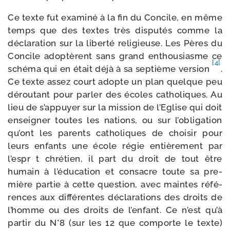
Ce texte fut exa­mi­né à la fin du Concile, en même
temps que des textes très dis­pu­tés comme la
décla­ra­tion sur la liber­té reli­gieuse. Les Pères du
Concile ado­ptèrent sans grand enthou­siasme ce
[4]
sché­ma qui en était déjà à sa sep­tième ver­sion
.
Ce texte assez court adopte un plan quelque peu
dérou­tant pour par­ler des écoles catho­liques. Au
lieu de s’ap­puyer sur la mis­sion de l’Eglise qui doit
ensei­gner toutes les nations, ou sur l’o­bli­ga­tion
qu’ont les parents catho­liques de choi­sir pour
leurs enfants une école régie entiè­re­ment par
l’es­pr t chré­tien, il part du droit de tout être
humain à l’é­du­ca­tion et consacre toute sa pre­
mière par­tie à cette ques­tion, avec maintes réfé­
rences aux dif­fé­rentes décla­ra­tions des droits de
l’homme ou des droits de l’en­fant. Ce n’est qu’à
par­tir du N°8 (sur les 12 que com­porte le texte)