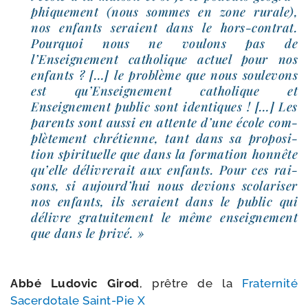
phi­que­ment (nous sommes en zone rurale),
nos enfants seraient dans le hors-​contrat.
Pourquoi nous ne vou­lons pas de
l’Enseignement catho­lique actuel pour nos
enfants ? […] le pro­blème que nous sou­le­vons
est qu’Enseignement catho­lique et
Enseignement public sont iden­tiques ! […] Les
parents sont aus­si en attente d’une école com­
plè­te­ment chré­tienne, tant dans sa pro­po­si­
tion spi­ri­tuelle que dans la for­ma­tion hon­nête
qu’elle déli­vre­rait aux enfants. Pour ces rai­
sons, si aujourd’­hui nous devions sco­la­ri­ser
nos enfants, ils seraient dans le public qui
délivre gra­tui­te­ment le même ensei­gne­ment
que dans le privé. »
Abbé Ludovic Girod
, prêtre de la
Fraternité
Sacerdotale Saint-​Pie X