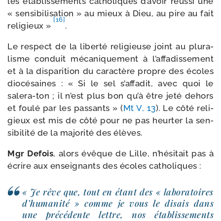
les éta­blis­se­ments catho­liques d’a­voir réus­si une
« sen­si­bi­li­sa­tion » au mieux à Dieu, au pire au fait
[16]
reli­gieux »
.
Le res­pect de la liber­té reli­gieuse joint au plu­ra­
lisme conduit méca­ni­que­ment à l’af­fa­dis­se­ment
et à la dis­pa­ri­tion du carac­tère propre des écoles
dio­cé­saines : « Si le sel s’af­fa­dit, avec quoi le
salera-​ton ; il n’est plus bon qu’à être jeté dehors
et fou­lé par les pas­sants » (
Mt V, 13
). Le côté reli­
gieux est mis de côté pour ne pas heur­ter la sen­
si­bi­li­té de la majo­ri­té des élèves.
Mgr Defois
, alors évêque de Lille, n’hé­si­tait pas à
écrire aux ensei­gnants des écoles catholiques :
« Je rêve que, tout en étant des « labo­ra­toires
d’hu­ma­ni­té » comme je vous le disais dans
une pré­cé­dente lettre, nos éta­blis­se­ments