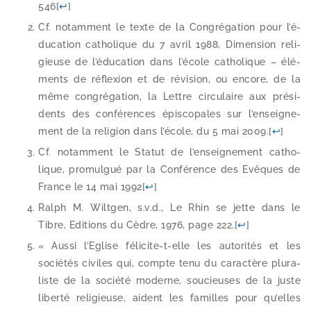
546
[
↩
]
Cf. notam­ment le texte de la Congrégation pour l’é­
du­ca­tion catho­lique du 7 avril 1988, Dimension reli­
gieuse de l’é­du­ca­tion dans l’é­cole catho­lique – élé­
ments de réflexion et de révi­sion, ou encore, de la
même congré­ga­tion, la Lettre cir­cu­laire aux pré­si­
dents des confé­rences épis­co­pales sur l’en­sei­gne­
ment de la reli­gion dans l’é­cole, du 5 mai 2009.
[
↩
]
Cf. notam­ment le Statut de l’en­sei­gne­ment catho­
lique, pro­mul­gué par la Conférence des Evêques de
France le 14 mai 1992
[
↩
]
Ralph M. Wiltgen, s.v.d., Le Rhin se jette dans le
Tibre, Editions du Cèdre, 1976, page 222.
[
↩
]
« Aussi l’Eglise félicite-​t-​elle les auto­ri­tés et les
socié­tés civiles qui, compte tenu du carac­tère plu­ra­
liste de la socié­té moderne, sou­cieuses de la juste
liber­té reli­gieuse, aident les familles pour qu’elles