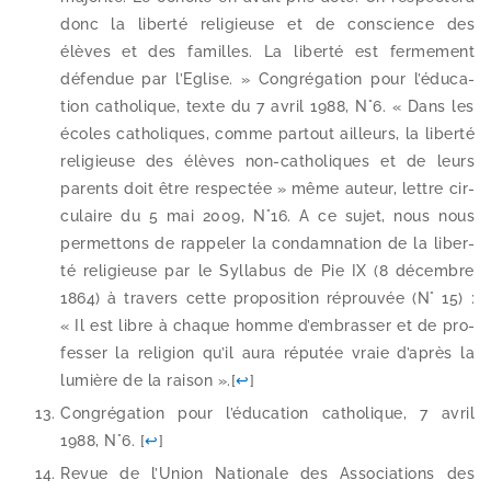
donc la liber­té reli­gieuse et de conscience des
élèves et des familles. La liber­té est fer­me­ment
défen­due par l’Eglise. » Congrégation pour l’é­du­ca­
tion catho­lique, texte du 7 avril 1988, N°6. « Dans les
écoles catho­liques, comme par­tout ailleurs, la liber­té
reli­gieuse des élèves non-​catholiques et de leurs
parents doit être res­pec­tée » même auteur, lettre cir­
cu­laire du 5 mai 2009, N°16. A ce sujet, nous nous
per­met­tons de rap­pe­ler la condam­na­tion de la liber­
té reli­gieuse par le Syllabus de Pie IX (8 décembre
1864) à tra­vers cette pro­po­si­tion réprou­vée (N° 15) :
« Il est libre à chaque homme d’embrasser et de pro­
fes­ser la reli­gion qu’il aura répu­tée vraie d’a­près la
lumière de la rai­son ».
[
↩
]
Congrégation pour l’é­du­ca­tion catho­lique, 7 avril
1988, N°6.
[
↩
]
Revue de l’Union Nationale des Associations des