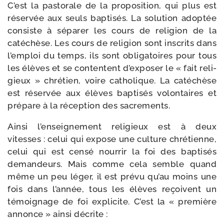
C’est la pas­to­rale de la pro­po­si­tion, qui plus est
réser­vée aux seuls bap­ti­sés. La solu­tion adop­tée
consiste à sépa­rer les cours de reli­gion de la
caté­chèse. Les cours de reli­gion sont ins­crits dans
l’emploi du temps, ils sont obli­ga­toires pour tous
les élèves et se contentent d’ex­po­ser le « fait reli­
gieux » chré­tien, voire catho­lique. La caté­chèse
est réser­vée aux élèves bap­ti­sés volon­taires et
pré­pare à la récep­tion des sacrements.
Ainsi l’en­sei­gne­ment reli­gieux est à deux
vitesses : celui qui expose une culture chré­tienne,
celui qui est cen­sé nour­rir la foi des bap­ti­sés
deman­deurs. Mais comme cela semble quand
même un peu léger, il est pré­vu qu’au moins une
fois dans l’an­née, tous les élèves reçoivent un
témoi­gnage de foi expli­cite. C’est la « pre­mière
annonce » ain­si décrite :