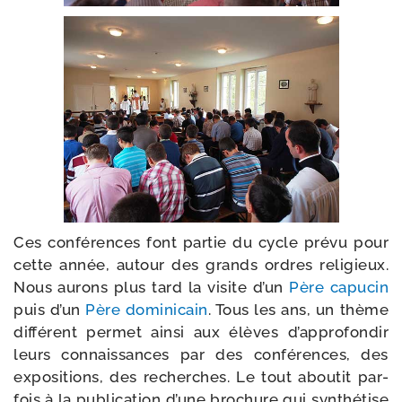
Ces confé­rences font par­tie du cycle pré­vu pour
cette année, autour des grands ordres reli­gieux.
Nous aurons plus tard la visite d’un
Père capu­cin
puis d’un
Père domi­ni­cain
. Tous les ans, un thème
dif­fé­rent per­met ain­si aux élèves d’approfondir
leurs connais­sances par des confé­rences, des
expo­si­tions, des recherches. Le tout abou­tit par­
fois à la publi­ca­tion d’une bro­chure qui syn­thé­tise