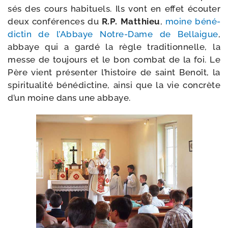
sés des cours habi­tuels. Ils vont en effet écou­ter
deux confé­rences du
R.P. Matthieu
,
moine béné­
dic­tin de l’Abbaye Notre-​Dame de Bellaigue
,
abbaye qui a gar­dé la règle tra­di­tion­nelle, la
messe de tou­jours et le bon com­bat de la foi. Le
Père vient pré­sen­ter l’histoire de saint Benoît, la
spi­ri­tua­li­té béné­dic­tine, ain­si que la vie concrète
d’un moine dans une abbaye.