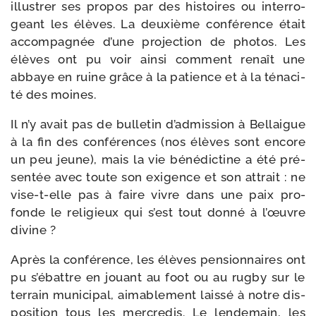
illus­trer ses pro­pos par des his­toires ou inter­ro­
geant les élèves. La deuxième confé­rence était
accom­pa­gnée d’une pro­jec­tion de pho­tos. Les
élèves ont pu voir ain­si com­ment renaît une
abbaye en ruine grâce à la patience et à la téna­ci­
té des moines.
Il n’y avait pas de bul­le­tin d’admission à Bellaigue
à la fin des confé­rences (nos élèves sont encore
un peu jeune), mais la vie béné­dic­tine a été pré­
sen­tée avec toute son exi­gence et son attrait : ne
vise-​t-​elle pas à faire vivre dans une paix pro­
fonde le reli­gieux qui s’est tout don­né à l’œuvre
divine ?
Après la confé­rence, les élèves pen­sion­naires ont
pu s’ébattre en jouant au foot ou au rug­by sur le
ter­rain muni­ci­pal, aima­ble­ment lais­sé à notre dis­
po­si­tion tous les mer­cre­dis. Le len­de­main, les