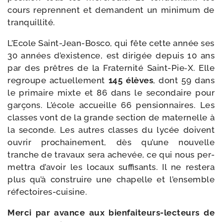
cours reprennent et demandent un mini­mum de
tranquillité.
L’Ecole Saint-​Jean-​Bosco, qui fête cette année ses
30 années d’existence, est diri­gée depuis 10 ans
par des prêtres de la Fraternité Saint-​Pie‑X. Elle
regroupe actuel­le­ment
145 élèves
, dont 59 dans
le pri­maire mixte et 86 dans le secon­daire pour
gar­çons. L’école accueille 66 pen­sion­naires. Les
classes vont de la grande sec­tion de mater­nelle à
la seconde. Les autres classes du lycée doivent
ouvrir pro­chai­ne­ment, dès qu’une nou­velle
tranche de tra­vaux sera ache­vée, ce qui nous per­
met­tra d’avoir les locaux suf­fi­sants. Il ne res­te­ra
plus qu’à construire une cha­pelle et l’ensemble
réfectoires-cuisine.
Merci par avance aux bienfaiteurs-​lecteurs de