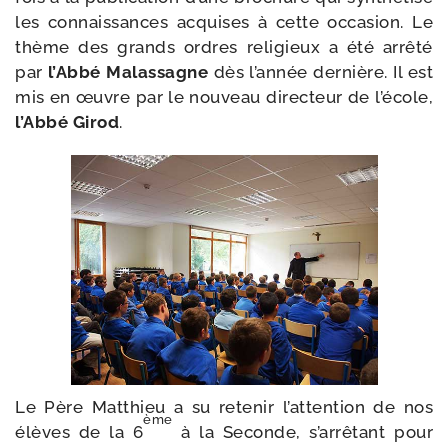
les connais­sances acquises à cette occa­sion. Le
thème des grands ordres reli­gieux a été arrê­té
par
l’Abbé Malassagne
dès l’année der­nière. Il est
mis en œuvre par le nou­veau direc­teur de l’école,
l’Abbé Girod
.
Le Père Matthieu a su rete­nir l’attention de nos
ème
élèves de la 6
à la Seconde, s’arrêtant pour