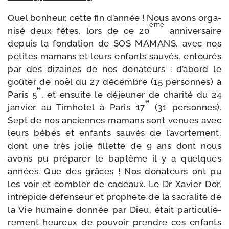
Quel bon­heur, cette fin d’année ! Nous avons orga­
ème
ni­sé deux fêtes, lors de ce 20
anni­ver­saire
depuis la fon­da­tion de SOS MAMANS, avec nos
petites mamans et leurs enfants sau­vés, entou­rés
par des dizaines de nos dona­teurs : d’abord le
goû­ter de noël du 27 décembre (15 per­sonnes) à
e
Paris 5
, et ensuite le déjeu­ner de cha­ri­té du 24
e
jan­vier au Timhotel à Paris 17
(31 per­sonnes).
Sept de nos anciennes mamans sont venues avec
leurs bébés et enfants sau­vés de l’avortement,
dont une très jolie fillette de 9 ans dont nous
avons pu pré­pa­rer le bap­tême il y a quelques
années. Que des grâces ! Nos dona­teurs ont pu
les voir et com­bler de cadeaux. Le Dr Xavier Dor,
intré­pide défen­seur et pro­phète de la sacra­li­té de
la Vie humaine don­née par Dieu, était par­ti­cu­liè­
re­ment heu­reux de pou­voir prendre ces enfants