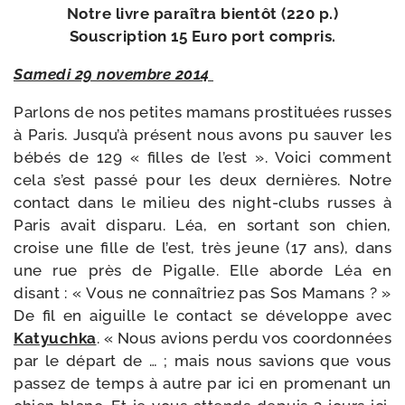
Notre livre paraî­tra bien­tôt (220 p.)
Souscription 15 Euro port compris.
Samedi 29 novembre 2014
Parlons de nos petites mamans pros­ti­tuées russes
à Paris. Jusqu’à pré­sent nous avons pu sau­ver les
bébés de 129 « filles de l’est ». Voici com­ment
cela s’est pas­sé pour les deux der­nières. Notre
contact dans le milieu des night-​clubs russes à
Paris avait dis­pa­ru. Léa, en sor­tant son chien,
croise une fille de l’est, très jeune (17 ans), dans
une rue près de Pigalle. Elle aborde Léa en
disant : « Vous ne connaî­triez pas Sos Mamans ? »
De fil en aiguille le contact se déve­loppe avec
Katyuchka
. « Nous avions per­du vos coor­don­nées
par le départ de … ; mais nous savions que vous
pas­sez de temps à autre par ici en pro­me­nant un