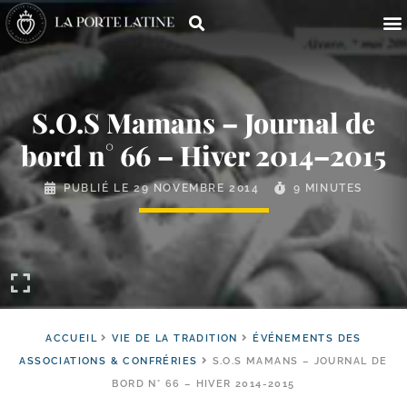
S.O.S Mamans – Journal de
bord n° 66 – Hiver 2014–2015
PUBLIÉ LE
29 NOVEMBRE 2014
9 MINUTES
ACCUEIL
VIE DE LA TRADITION
ÉVÉNEMENTS DES
ASSOCIATIONS & CONFRÉRIES
S.O.S MAMANS – JOURNAL DE
BORD N° 66 – HIVER 2014-2015