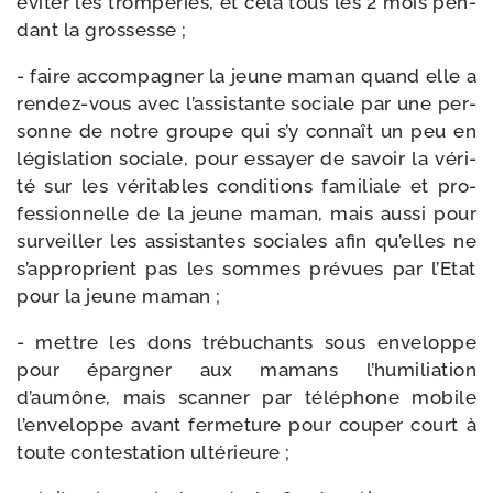
évi­ter les trom­pe­ries, et cela tous les 2 mois pen­
dant la grossesse ;
- faire accom­pa­gner la jeune maman quand elle a
rendez-​vous avec l’assistante sociale par une per­
sonne de notre groupe qui s’y connaît un peu en
légis­la­tion sociale, pour essayer de savoir la véri­
té sur les véri­tables condi­tions fami­liale et pro­
fes­sion­nelle de la jeune maman, mais aus­si pour
sur­veiller les assis­tantes sociales afin qu’elles ne
s’approprient pas les sommes pré­vues par l’Etat
pour la jeune maman ;
- mettre les dons tré­bu­chants sous enve­loppe
pour épar­gner aux mamans l’humiliation
d’aumône, mais scan­ner par télé­phone mobile
l’enveloppe avant fer­me­ture pour cou­per court à
toute contes­ta­tion ultérieure ;