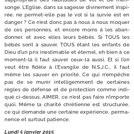
songe. L’Eglise, dans sa sagesse divi­ne­ment ins­pi­
rée, ne permet-​elle pas le vol si la sur­vie est en
dan­ger ? Ce n’est donc pas à nous à nous moquer
de ces per­sonnes, et encore moins à les aban­
don­ner, et avec elles leurs bébés. Si TOUS les
bébés sont à sau­ver, TOUS étant les enfants de
Dieu d’un prix ines­ti­mable et éter­nel, eh bien à ce
moment-​là il faut sau­ver ceux-​là aus­si. Et si l’on
veut être fidèle à l’Evangile de N.S.J.C., il faut
même les sau­ver en prio­ri­té. Ce qui n’empêche
pas de se munir intel­li­gem­ment de cer­taines
règles de défense et de pro­tec­tion comme indi­
qué ci-​dessus. AIMER, ce n’est pas faire n’importe
quoi. Même la cha­ri­té chré­tienne est struc­tu­rée,
ce qui demande une cer­taine expé­rience, per­ma­
nence et sur­tout patience.
Lundi 5 jan­vier 2015