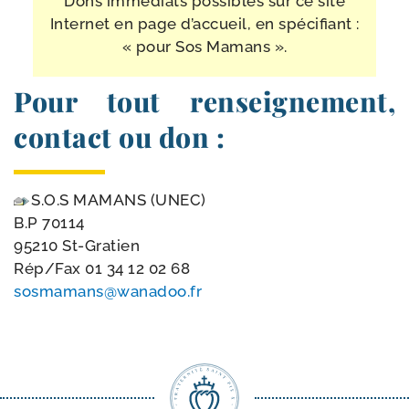
Dons immé­diats pos­sibles sur ce site
Internet en page d’accueil, en spé­ci­fiant :
« pour Sos Mamans ».
Pour tout renseignement,
contact ou don :
S.O.S MAMANS (UNEC)
B.P 70114
95210 St-Gratien
Rép/​Fax
01 34 12 02 68
sosmamans@​wanadoo.​fr