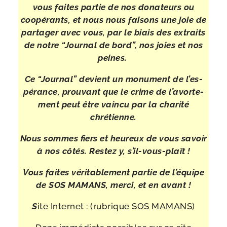
vous faites par­tie de nos dona­teurs ou
coopé­rants, et nous nous fai­sons une joie
de
par­ta­ger avec vous, par le biais des extraits
de notre “Journal de bord”,
nos joies et nos
peines.
Ce “Journal” devient un monu­ment de l’es­
pé­rance,
prou­vant que le crime de l’a­vor­te­
ment peut être vain­cu par la cha­ri­té
chrétienne.
Nous sommes fiers et heu­reux de vous savoir
à nos côtés. Restez y, s’il-​vous-​plaît !
Vous faites véri­ta­ble­ment par­tie de l’é­quipe
de SOS MAMANS, mer­ci, et en avant !
S
ite Internet : (rubrique SOS MAMANS)