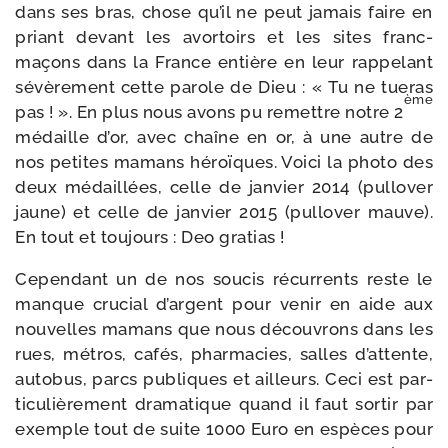
dans ses bras, chose qu’il ne peut jamais faire en
priant devant les avor­toirs et les sites franc-​
maçons dans la France entière en leur rap­pe­lant
sévè­re­ment cette parole de Dieu : « Tu ne tue­ras
ème
pas ! ». En plus nous avons pu remettre notre 2
médaille d’or, avec chaîne en or, à une autre de
nos petites mamans héroïques. Voici la pho­to des
deux médaillées, celle de jan­vier 2014 (pul­lo­ver
jaune) et celle de jan­vier 2015 (pul­lo­ver mauve).
En tout et tou­jours : Deo gratias !
Cependant un de nos sou­cis récur­rents reste le
manque cru­cial d’argent pour venir en aide aux
nou­velles mamans que nous décou­vrons dans les
rues, métros, cafés, phar­ma­cies, salles d’attente,
auto­bus, parcs publiques et ailleurs. Ceci est par­
ti­cu­liè­re­ment dra­ma­tique quand il faut sor­tir par
exemple tout de suite 1000 Euro en espèces pour