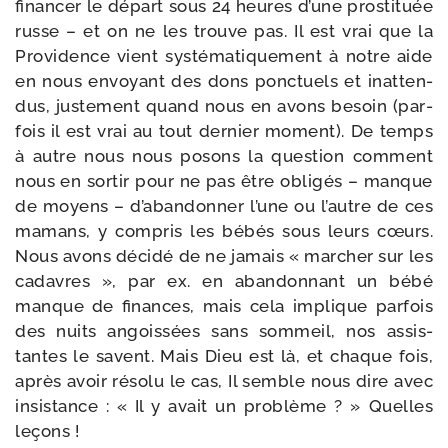
finan­cer le départ sous 24 heures d’une pros­ti­tuée
russe – et on ne les trouve pas. Il est vrai que la
Providence vient sys­té­ma­ti­que­ment à notre aide
en nous envoyant des dons ponc­tuels et inat­ten­
dus, jus­te­ment quand nous en avons besoin (par­
fois il est vrai au tout der­nier moment). De temps
à autre nous nous posons la ques­tion com­ment
nous en sor­tir pour ne pas être obli­gés – manque
de moyens – d’abandonner l’une ou l’autre de ces
mamans, y com­pris les bébés sous leurs cœurs.
Nous avons déci­dé de ne jamais « mar­cher sur les
cadavres », par ex. en aban­don­nant un bébé
manque de finances, mais cela implique par­fois
des nuits angois­sées sans som­meil, nos assis­
tantes le savent. Mais Dieu est là, et chaque fois,
après avoir réso­lu le cas, Il semble nous dire avec
insis­tance : « Il y avait un pro­blème ? » Quelles
leçons !