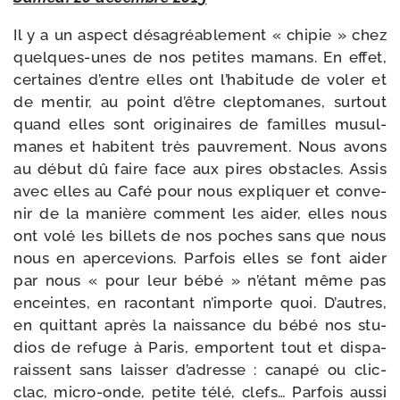
Il y a un aspect désa­gréa­ble­ment « chi­pie » chez
quelques-​unes de nos petites mamans. En effet,
cer­taines d’entre elles ont l’habitude de voler et
de men­tir, au point d’être clep­to­manes, sur­tout
quand elles sont ori­gi­naires de familles musul­
manes et habitent très pau­vre­ment. Nous avons
au début dû faire face aux pires obs­tacles. Assis
avec elles au Café pour nous expli­quer et conve­
nir de la manière com­ment les aider, elles nous
ont volé les billets de nos poches sans que nous
nous en aper­ce­vions. Parfois elles se font aider
par nous « pour leur bébé » n’étant même pas
enceintes, en racon­tant n’importe quoi. D’autres,
en quit­tant après la nais­sance du bébé nos stu­
dios de refuge à Paris, emportent tout et dis­pa­
raissent sans lais­ser d’adresse : cana­pé ou clic-​
clac, micro-​onde, petite télé, clefs… Parfois aus­si