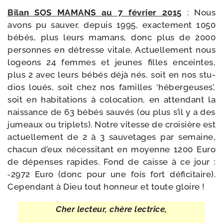
Bilan SOS MAMANS au 7 février 2015
: Nous
avons pu sau­ver, depuis 1995, exac­te­ment 1050
bébés, plus leurs mamans, donc plus de 2000
per­sonnes en détresse vitale. Actuellement nous
logeons 24 femmes et jeunes filles enceintes,
plus 2 avec leurs bébés déjà nés, soit en nos stu­
dios loués, soit chez nos familles ‘héber­geuses’,
soit en habi­ta­tions à colo­ca­tion, en atten­dant la
nais­sance de 63 bébés sau­vés (ou plus s’il y a des
jumeaux ou tri­plets). Notre vitesse de croi­sière est
actuel­le­ment de 2 à 3 sau­ve­tages par semaine,
cha­cun d’eux néces­si­tant en moyenne 1200 Euro
de dépenses rapides. Fond de caisse à ce jour :
‑2972 Euro (donc pour une fois fort défi­ci­taire).
Cependant à Dieu tout hon­neur et toute gloire !
Cher lec­teur, chère lectrice,