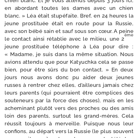
chien blanc. Et je vous attends depuis 3 jours ici,
en abor­dant toutes les dames avec un chien
blanc. » Léa était stu­pé­faite. Bref, en 24 heures la
jeune pros­ti­tuée était en route pour la Russie,
avec son bébé sain et sauf sous son cœur. A peine
ème
le contact ain­si réta­blie avec le milieu, une 2
jeune pros­ti­tuée télé­phone à Léa pour dire :
« Madame, je suis dans la même situa­tion. Nous
avions atten­du que pour Katyuchka cela se passe
bien, pour être sûrs du bon contact. » En deux
jours nous avons donc pu aider deux jeunes
russes à ren­trer chez elles, d’ailleurs jamais chez
leurs parents (qui pour­raient être com­plices des
sou­te­neurs par la force des choses), mais en les
ache­mi­nant plu­tôt vers des proches ou des amis
loin des parents, sur­tout les grand-​mères. Cela
réus­sit tou­jours à mer­veille. Puisque nous leur
confions, au départ vers la Russie (le plus sou­vent