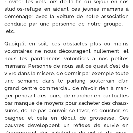
- évi­ter les vols lors de la fin du séjour en nos
studios-​refuge en aidant ces jeunes mamans à
démé­na­ger avec la voi­ture de notre asso­cia­tion
conduite par une per­sonne de notre groupe. –
etc.
Quoiqu’il en soit, ces obs­tacles plus ou moins
volon­taires ne nous décou­ragent nul­le­ment, et
nous les par­don­nons volon­tiers à nos petites
mamans. Personne de nous sait ce qu’est c’est de
vivre dans la misère, de dor­mir par exemple toute
une semaine dans le par­king sou­ter­rain d’un
grand centre com­mer­cial, de n’avoir rien à man­
ger pen­dant des jours, de mar­cher en pan­toufles
par manque de moyens pour s’acheter des chaus­
sures, de ne pas pou­voir se laver, se dou­cher, se
bai­gner, et cela en début de gros­sesse. Ces
pauvres déve­loppent un réflexe de sur­vie en
s’appropriant des habi­tudes de vol et de men­