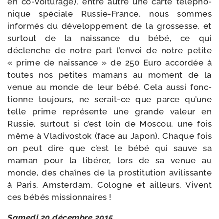
en co-​voiturage), entre autre une carte télé­pho­
nique spé­ciale Russie-​France, nous sommes
infor­més du déve­lop­pe­ment de la gros­sesse, et
sur­tout de la nais­sance du bébé, ce qui
déclenche de notre part l’envoi de notre petite
« prime de nais­sance » de 250 Euro accor­dée à
toutes nos petites mamans au moment de la
venue au monde de leur bébé. Cela aus­si fonc­
tionne tou­jours, ne serait-​ce que parce qu’une
telle prime repré­sente une grande valeur en
Russie, sur­tout si c’est loin de Moscou, une fois
même à Vladivostok (face au Japon). Chaque fois
on peut dire que c’est le bébé qui sauve sa
maman pour la libé­rer, lors de sa venue au
monde, des chaînes de la pros­ti­tu­tion avi­lis­sante
à Paris, Amsterdam, Cologne et ailleurs. Vivent
ces bébés missionnaires !
Samedi 20 décembre 2015