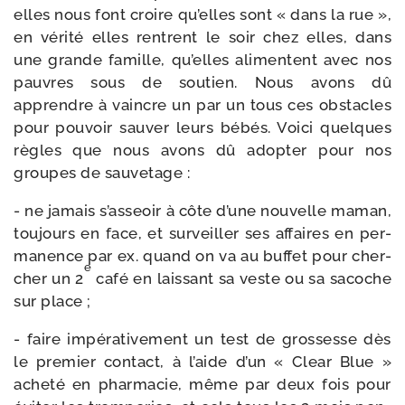
elles nous font croire qu’elles sont « dans la rue »,
en véri­té elles rentrent le soir chez elles, dans
une grande famille, qu’elles ali­mentent avec nos
pauvres sous de sou­tien. Nous avons dû
apprendre à vaincre un par un tous ces obs­tacles
pour pou­voir sau­ver leurs bébés. Voici quelques
règles que nous avons dû adop­ter pour nos
groupes de sauvetage :
- ne jamais s’asseoir à côte d’une nou­velle maman,
tou­jours en face, et sur­veiller ses affaires en per­
ma­nence par ex. quand on va au buf­fet pour cher­
e
cher un 2
café en lais­sant sa veste ou sa sacoche
sur place ;
- faire impé­ra­ti­ve­ment un test de gros­sesse dès
le pre­mier contact, à l’aide d’un « Clear Blue »
ache­té en phar­ma­cie, même par deux fois pour