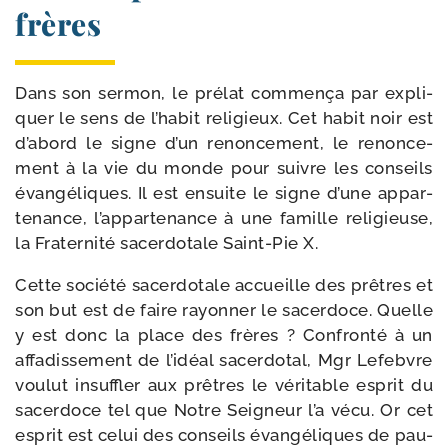
frères
Dans son ser­mon, le pré­lat com­men­ça par expli­
quer le sens de l’habit reli­gieux. Cet habit noir est
d’abord le signe d’un renon­ce­ment, le renon­ce­
ment à la vie du monde pour suivre les conseils
évan­gé­liques. Il est ensuite le signe d’une appar­
te­nance, l’appartenance à une famille reli­gieuse,
la Fraternité sacer­do­tale Saint-​Pie X.
Cette socié­té sacer­do­tale accueille des prêtres et
son but est de faire rayon­ner le sacer­doce. Quelle
y est donc la place des frères ? Confronté à un
affa­dis­se­ment de l’idéal sacer­do­tal, Mgr Lefebvre
vou­lut insuf­fler aux prêtres le véri­table esprit du
sacer­doce tel que Notre Seigneur l’a vécu. Or cet
esprit est celui des conseils évan­gé­liques de pau­