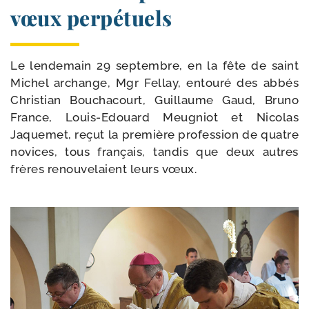
vœux perpétuels
Le len­de­main 29 sep­tembre, en la fête de saint
Michel archange, Mgr Fellay, entou­ré des abbés
Christian Bouchacourt, Guillaume Gaud, Bruno
France, Louis-​Edouard Meugniot et Nicolas
Jaquemet, reçut la pre­mière pro­fes­sion de quatre
novices, tous fran­çais, tan­dis que deux autres
frères renou­ve­laient leurs vœux.