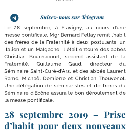
Suivez-nous sur Telegram
Le 28 sep­tembre, à Flavigny, au cours d’une
messe pon­ti­fi­cale, Mgr Bernard Fellay remit l’habit
des frères de la Fraternité à deux pos­tu­lants, un
Italien et un Malgache. Il était entou­ré des abbés
Christian Bouchacourt, second assis­tant de la
Fraternité, Guillaume Gaud, direc­teur du
Séminaire Saint-Curé‑d’Ars, et des abbés Laurent
Ramé, Michaël Demierre et Christian Thouvenot.
Une délé­ga­tion de sémi­na­ristes et de frères du
Séminaire d’Ecône assu­ra le bon dérou­le­ment de
la messe pontificale.
28 septembre 2019 – Prise
d’habit pour deux nouveaux