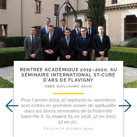
RENTRÉE ACADÉMIQUE 2019–2020, AU
SÉMINAIRE INTERNATIONAL ST-​CURÉ
D’ARS DE FLAVIGNY
ABBÉ GUILLAUME GAUD
Pour l'année 2019, 47 aspirants au sacerdoce
sont entrés en première année de spiritualité
dans les divers séminaires de la Fraternité
Saint-Pie X. Ils étaient 65 en 2018, 47 en 2017,
57 en 20...
Paru le
17 octobre 2019