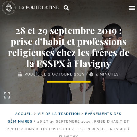
28 et 29 septembre 2019 :
prise d’habit et professions
religieuses chez les frères de
la FSSPX à Flavigny
PUBLIÉ LE
2 OCTOBRE 2019
4 MINUTES
ACCUEIL
VIE DE LA TRADITION
ÉVÉNEMENTS DES
SÉMINAIRES
28 ET 29 SEPTEMBRE 2019 : PRISE D’HABIT ET
PROFESSIONS RELIGIEUSES CHEZ LES FRÈRES DE LA FSSPX À
FLAVIGNY