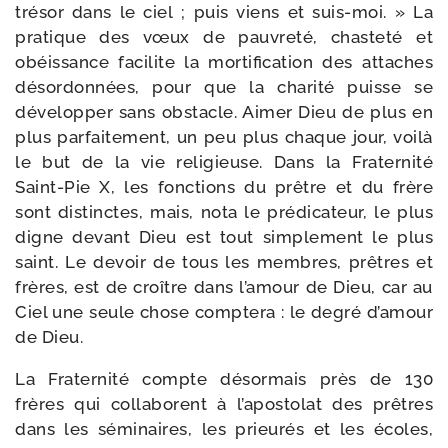
tré­sor dans le ciel ; puis viens et suis-​moi. » La
pra­tique des vœux de pau­vre­té, chas­te­té et
obéis­sance faci­lite la mor­ti­fi­ca­tion des attaches
désor­don­nées, pour que la cha­ri­té puisse se
déve­lop­per sans obs­tacle. Aimer Dieu de plus en
plus par­fai­te­ment, un peu plus chaque jour, voi­là
le but de la vie reli­gieuse. Dans la Fraternité
Saint-​Pie X, les fonc­tions du prêtre et du frère
sont dis­tinctes, mais, nota le pré­di­ca­teur, le plus
digne devant Dieu est tout sim­ple­ment le plus
saint. Le devoir de tous les membres, prêtres et
frères, est de croître dans l’amour de Dieu, car au
Ciel une seule chose comp­te­ra : le degré d’amour
de Dieu.
La Fraternité compte désor­mais près de 130
frères qui col­la­borent à l’apostolat des prêtres
dans les sémi­naires, les prieu­rés et les écoles,