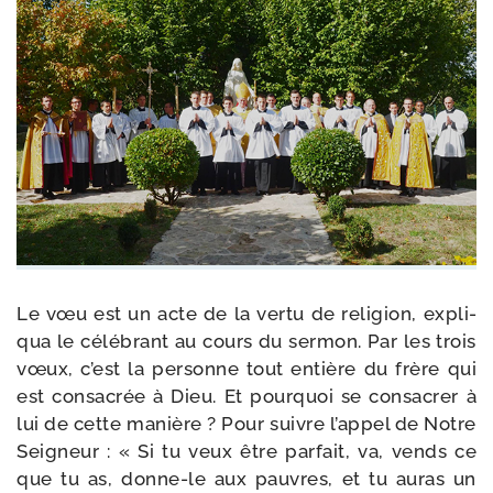
Le vœu est un acte de la ver­tu de reli­gion, expli­
qua le célé­brant au cours du ser­mon. Par les trois
vœux, c’est la per­sonne tout entière du frère qui
est consa­crée à Dieu. Et pour­quoi se consa­crer à
lui de cette manière ? Pour suivre l’appel de Notre
Seigneur : « Si tu veux être par­fait, va, vends ce
que tu as, donne-​le aux pauvres, et tu auras un