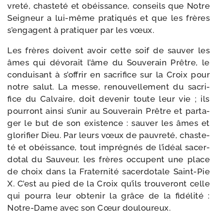
vre­té, chas­te­té et obéis­sance, conseils que Notre
Seigneur a lui-​même pra­ti­qués et que les frères
s’engagent à pra­ti­quer par les vœux.
Les frères doivent avoir cette soif de sau­ver les
âmes qui dévo­rait l’âme du Souverain Prêtre, le
condui­sant à s’offrir en sacri­fice sur la Croix pour
notre salut. La messe, renou­vel­le­ment du sacri­
fice du Calvaire, doit deve­nir toute leur vie ; ils
pour­ront ain­si s’unir au Souverain Prêtre et par­ta­
ger le but de son exis­tence : sau­ver les âmes et
glo­ri­fier Dieu. Par leurs vœux de pau­vre­té, chas­te­
té et obéis­sance, tout impré­gnés de l’idéal sacer­
do­tal du Sauveur, les frères occupent une place
de choix dans la Fraternité sacer­do­tale Saint-​Pie
X. C’est au pied de la Croix qu’ils trou­ve­ront celle
qui pour­ra leur obte­nir la grâce de la fidé­li­té :
Notre-​Dame avec son Cœur douloureux.