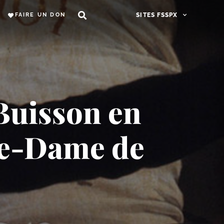
FAIRE UN DON
SITES FSSPX
 Buisson en
re-​Dame de