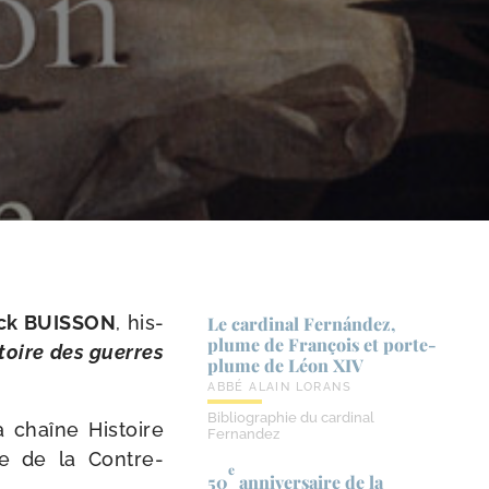
ick BUISSON
, his­
Le cardinal Fernández,
plume de François et porte-​
­toire des guerres
plume de Léon XIV
ABBÉ ALAIN LORANS
Bibliographie du cardinal
a chaîne Histoire
Fernandez
ue de la Contre-
e
50
anniversaire de la