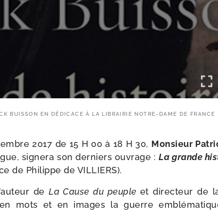
ICK BUISSON EN DÉDICACE À LA LIBRAIRIE NOTRE-DAME DE FRANCE
cembre 2017 de 15 H 00 à 18 H 30,
Monsieur Patr
­logue, signe­ra son der­niers ouvrage :
La grande his
ce de Philippe de VILLIERS).
’au­teur de
La Cause du peuple
et direc­teur de l
 en mots et en images la guerre emblé­ma­tiq