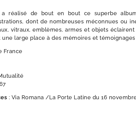
n a réa­li­sé de bout en bout ce superbe albu
s­tra­tions, dont de nom­breuses mécon­nues ou iné
aux, vitraux, emblèmes, armes et objets éclairent u
ait une large place à des mémoires et témoi­gnag
e France
Mutualité
 67
ces
: Via Romana /​
La Porte Latine du 16 novembr