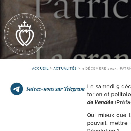
ACCUEIL
ACTUALITÉS
9 DÉCEMBRE 2017 : PATR
Le same­di 9 dé
Suivez-nous sur Telegram
to­rien et poli­to
de Vendée
(Préfa
Qui mieux que l
pou­vait mettre
Révolution ?