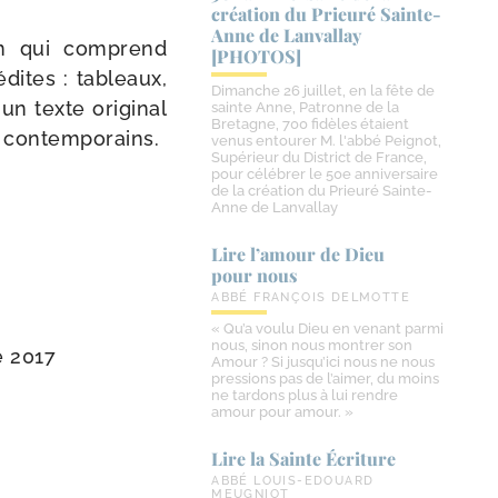
création du Prieuré Sainte-​
Anne de Lanvallay
m qui com­prend
[PHOTOS]
dites : tableaux,
Dimanche 26 juillet, en la fête de
n texte ori­gi­nal
sainte Anne, Patronne de la
Bretagne, 700 fidèles étaient
es contemporains.
venus entourer M. l'abbé Peignot,
Supérieur du District de France,
pour célébrer le 50e anniversaire
de la création du Prieuré Sainte-
Anne de Lanvallay
Lire l’amour de Dieu
pour nous
ABBÉ FRANÇOIS DELMOTTE
« Qu’a voulu Dieu en venant parmi
nous, sinon nous montrer son
e 2017
Amour ? Si jusqu’ici nous ne nous
pressions pas de l’aimer, du moins
ne tardons plus à lui rendre
amour pour amour. »
Lire la Sainte Écriture
ABBÉ LOUIS-EDOUARD
MEUGNIOT