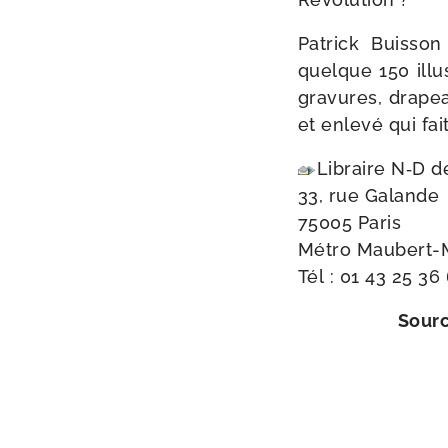
Patrick Buisso
quelque 150 illu
gra­vures, dra­pe
et enle­vé qui f
Libraire N‑D d
33, rue Galande
75005 Paris
Métro Maubert-​
Tél :
01 43 25 36
Sour