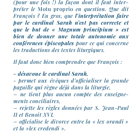
(pour une fois !) la façon dont il faut inter­
pré­ter le
Motu pro­prio
en ques­tion. Que dit
François ? En gros, que
l’interprétation faire
par le car­di­nal Sarah n’est pas cor­recte et
que le but de « Magnum prin­ci­pium » est
bien de don­ner une totale auto­no­mie aux
confé­rences épis­co­pales
pour ce qui concerne
les tra­duc­tions des textes liturgiques.
Il faut donc bien com­prendre que François :
- désa­voue le car­di­nal Sarah,
- per­met aux évêques d’officialiser la grande
pagaille qui règne déjà dans la liturgie,
– ne tient plus aucun compte des ensei­gne­
ments conciliaires,
– rejette les règles don­nées par S. Jean-​Paul
II et Benoît XVI,
– offi­cia­lise le divorce entre la « lex oran­di »
et la »lex credendi ».