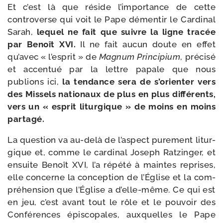
Et c’est là que réside l’im­por­tance de cette
contro­verse qui voit le Pape démen­tir le Cardinal
Sarah,
lequel ne fait que suivre la ligne tra­cée
par Benoît XVI.
Il ne fait aucun doute en effet
qu’a­vec « l’es­prit » de
Magnum Principium
, pré­ci­sé
et accen­tué par la lettre papale que nous
publions ici,
la ten­dance sera de s’o­rien­ter vers
des Missels natio­naux de plus en plus dif­fé­rents,
vers un « esprit litur­gique » de moins en moins
partagé.
La ques­tion va au-​delà de l’as­pect pure­ment litur­
gique et, comme le car­di­nal Joseph Ratzinger, et
ensuite Benoît XVI, l’a répé­té à maintes reprises,
elle concerne la concep­tion de l’Église et la com­
pré­hen­sion que l’Église a d’elle-​même. Ce qui est
en jeu, c’est avant tout le rôle et le pou­voir des
Conférences épis­co­pales, aux­quelles le Pape