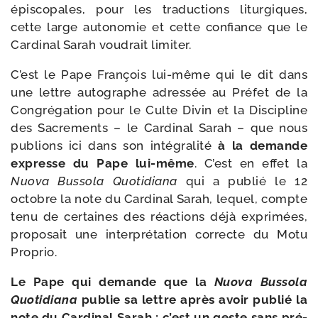
épis­co­pales, pour les tra­duc­tions litur­giques,
cette large auto­no­mie et cette confiance que le
Cardinal Sarah vou­drait limiter.
C’est le Pape François lui-​même qui le dit dans
une lettre auto­graphe adres­sée au Préfet de la
Congrégation pour le Culte Divin et la Discipline
des Sacrements – le Cardinal Sarah – que nous
publions ici dans son inté­gra­li­té
à la demande
expresse du Pape lui-​même
. C’est en effet la
Nuova Bussola Quotidiana
qui a publié le 12
octobre la note du Cardinal Sarah, lequel, compte
tenu de cer­taines des réac­tions déjà expri­mées,
pro­po­sait une inter­pré­ta­tion cor­recte du Motu
Proprio.
Le Pape qui demande que la
Nuova Bussola
Quotidiana
publie sa lettre après avoir publié la
note du Cardinal Sarah : c’est un geste sans pré­