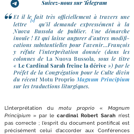
Suivez-nous sur Telegram
Et il le fait très offi­ciel­le­ment à tra­vers une
[1]
lettre
qu’il demande expres­sé­ment à la
Nuova Bussola de publier. Une démarche
inouïe ! Et qui laisse augu­rer d’autres modi­fi­
ca­tions sub­stan­tielles pour l’avenir…François
y réfute l’in­ter­pré­ta­tion don­née (dans les
colonnes de
La Nuova Bussola
, sous le titre
«
Le Cardinal Sarah freine la dérive
») par le
Préfet de la Congrégation pour le Culte divin
du récent
Motu Proprio
Magnum Principium
sur les tra­duc­tions liturgiques.
L’interprétation du
motu pro­prio
«
Magnum
Principium
» par le
car­di­nal Robert Sarah
n’est
pas cor­recte ; l’es­prit du docu­ment pon­ti­fi­cal est
pré­ci­sé­ment celui d’ac­cor­der aux Conférences