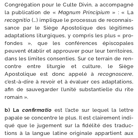
Congrégation pour le Culte Divin, a accom­pa­gné
la publi­ca­tion de «
Magnum Principium
» : « La
recog­ni­tio
(…) implique le pro­ces­sus de recon­nais­
sance par le Siège Apostolique des légi­times
adap­ta­tions litur­giques, y com­pris les plus « pro­
fondes », que les confé­rences épis­co­pales
peuvent éta­blir et approu­ver pour leur ter­ri­toires,
dans les limites consen­ties. Sur ce ter­rain de ren­
contre entre litur­gie et culture, le Siège
Apostolique est donc appe­lé à
reco­gnos­cere
,
c’est-​à-​dire à revoir et à éva­luer ces adap­ta­tions,
afin de sau­ve­gar­der l’u­ni­té sub­stan­tielle du rite
romain ».
b) La
confir­ma­tio
est l’acte sur lequel la lettre
papale se concentre le plus. Il est clai­re­ment indi­
qué que le juge­ment sur la fidé­li­té des tra­duc­
tions à la langue latine ori­gi­nale appar­tient aux