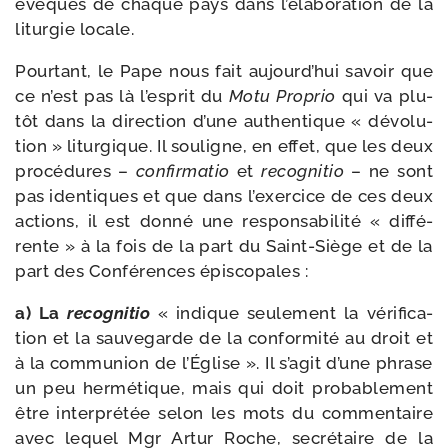
évêques de chaque pays dans l’é­la­bo­ra­tion de la
litur­gie locale.
Pourtant, le Pape nous fait aujourd’­hui savoir que
ce n’est pas là l’es­prit du
Motu Proprio
qui va plu­
tôt dans la direc­tion d’une authen­tique « dévo­lu­
tion » litur­gique. Il sou­ligne, en effet, que les deux
pro­cé­dures –
confir­ma­tio
et
recog­ni­tio
– ne sont
pas iden­tiques et que dans l’exer­cice de ces deux
actions, il est don­né une res­pon­sa­bi­li­té « dif­fé­
rente » à la fois de la part du Saint-​Siège et de la
part des Conférences épiscopales :
a) La
recog­ni­tio
« indique seule­ment la véri­fi­ca­
tion et la sau­ve­garde de la confor­mi­té au droit et
à la com­mu­nion de l’Église ». Il s’a­git d’une phrase
un peu her­mé­tique, mais qui doit pro­ba­ble­ment
être inter­pré­tée selon les mots du com­men­taire
avec lequel Mgr Artur Roche, secré­taire de la