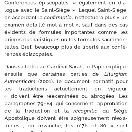
Conférences épis­co­pales, « éga­le­ment en dia­
logue avec le Saint-​Siège ». Lequel Saint-​Siège,
en accor­dant la
confir­ma­tio
, n’ef­fec­tue­ra plus « un
exa­men détaillé mot à mot », sauf dans des cas
évi­dents de for­mules impor­tantes comme les
prières eucha­ris­tiques ou les for­mules sacra­men­
telles. Bref, beau­coup plus de liber­té aux confé­
rences épiscopales.
Dans sa lettre au Cardinal Sarah, le Pape explique
ensuite que cer­taines par­ties de
Liturgiam
Authenticam
(2001), le docu­ment nor­ma­tif pour
les tra­duc­tions actuel­le­ment en vigueur,
« doivent être réexa­mi­nées ou abro­gées. Les
para­graphes 79–84, qui concernent l’ap­pro­ba­tion
de la tra­duc­tion et la
recog­ni­tio
du Siège
Apostolique doivent être soi­gneu­se­ment réexa­
mi­nés ; en revanche, les n°76 et 80 « sont