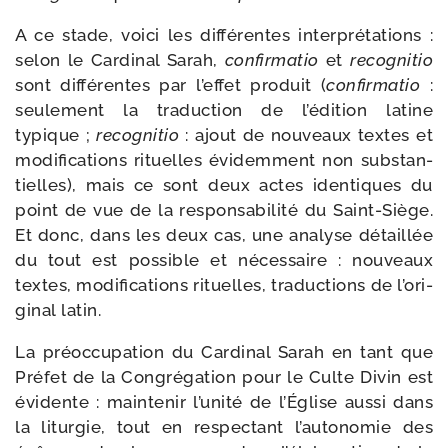
A ce stade, voi­ci les dif­fé­rentes inter­pré­ta­tions :
selon le Cardinal Sarah,
confir­ma­tio
et
recog­ni­tio
sont dif­fé­rentes par l’ef­fet pro­duit (
confir­ma­tio
:
seule­ment la tra­duc­tion de l’é­di­tion latine
typique ;
recog­ni­tio
: ajout de nou­veaux textes et
modi­fi­ca­tions rituelles évi­dem­ment non sub­stan­
tielles), mais ce sont deux actes iden­tiques du
point de vue de la res­pon­sa­bi­li­té du Saint-​Siège.
Et donc, dans les deux cas, une ana­lyse détaillée
du tout est pos­sible et néces­saire : nou­veaux
textes, modi­fi­ca­tions rituelles, tra­duc­tions de l’o­ri­
gi­nal latin.
La pré­oc­cu­pa­tion du Cardinal Sarah en tant que
Préfet de la Congrégation pour le Culte Divin est
évi­dente : main­te­nir l’u­ni­té de l’Église aus­si dans
la litur­gie, tout en res­pec­tant l’au­to­no­mie des