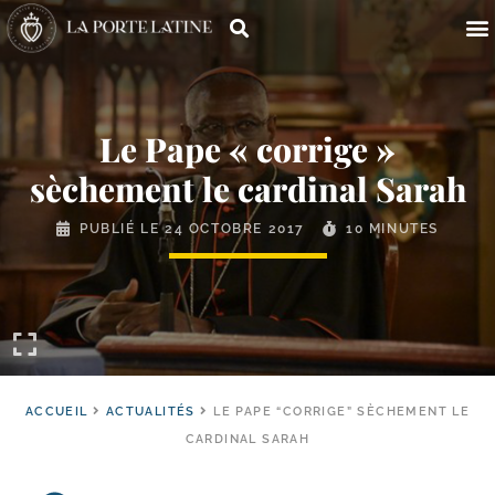
Le Pape « corrige »
sèchement le cardinal Sarah
PUBLIÉ LE
24 OCTOBRE 2017
10 MINUTES
ACCUEIL
ACTUALITÉS
LE PAPE “CORRIGE” SÈCHEMENT LE
CARDINAL SARAH