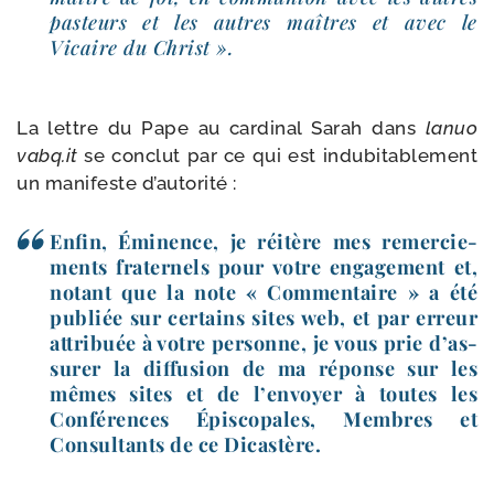
pas­teurs et les autres maîtres et avec le
Vicaire du Christ ».
La lettre du Pape au car­di­nal Sarah dans
lanuo​
vabq​.it
se conclut par ce qui est indu­bi­ta­ble­ment
un mani­feste d’autorité :
Enfin, Éminence, je réitère mes remer­cie­
ments fra­ter­nels pour votre enga­ge­ment et,
notant que la note « Commentaire » a été
publiée sur cer­tains sites web, et par erreur
attri­buée à votre per­sonne, je vous prie d’as­
su­rer la dif­fu­sion de ma réponse sur les
mêmes sites et de l’en­voyer à toutes les
Conférences Épiscopales, Membres et
Consultants de ce Dicastère.