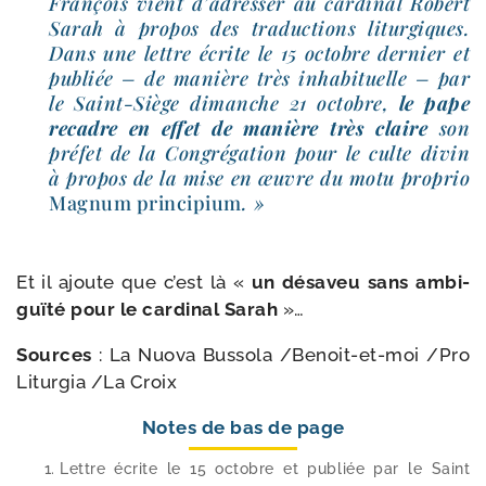
François vient d’adresser au car­di­nal Robert
Sarah à pro­pos des tra­duc­tions litur­giques.
Dans une lettre écrite le 15 octobre der­nier et
publiée – de manière très inha­bi­tuelle – par
le Saint-​Siège dimanche 21 octobre,
le pape
recadre en effet de manière très claire
son
pré­fet de la Congrégation pour le culte divin
à pro­pos de la mise en œuvre du motu pro­prio
Magnum prin­ci­pium
. »
Et il ajoute que c’est là «
un désa­veu sans ambi­
guï­té pour le car­di­nal Sarah
»…
Sources
: La Nuova Bussola /​Benoit-​et-​moi /​Pro
Liturgia /​La Croix
Notes de bas de page
Lettre écrite le 15 octobre et publiée par le Saint