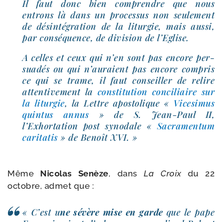
Il faut donc bien com­prendre que nous
entrons là dans un pro­ces­sus non seule­ment
de dés­in­té­gra­tion de la litur­gie, mais aus­si,
par consé­quence, de divi­sion de l’Eglise.
A celles et ceux qui n’en sont pas encore per­
sua­dés ou qui n’auraient pas encore com­pris
ce qui se trame, il faut conseiller de relire
atten­ti­ve­ment la
consti­tu­tion conci­liaire sur
la litur­gie
, la Lettre apos­to­lique «
Vicesimus
quin­tus annus
» de S. Jean-​Paul II,
l’Exhortation post syno­dale «
Sacramentum
cari­ta­tis
» de Benoît XVI. »
Même
Nicolas Senèze
, dans
La Croix
du 22
octobre, admet que :
« C’est u
ne sévère mise en garde
que le pape