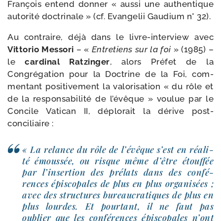
François entend don­ner « aus­si une authen­tique
auto­ri­té doc­tri­nale » (cf. Evangelii Gaudium n° 32).
Au contraire, déjà dans le livre-​interview avec
Vittorio Messori
– «
Entretiens sur la foi
» (1985) –
le
car­di­nal Ratzinger
, alors Préfet de la
Congrégation pour la Doctrine de la Foi, com­
men­tant posi­ti­ve­ment la valo­ri­sa­tion « du rôle et
de la res­pon­sa­bi­li­té de l’é­vêque » vou­lue par le
Concile Vatican II, déplo­rait la dérive post-
conciliaire :
« La relance du rôle de l’é­vêque s’est en réa­li­
té émous­sée, ou risque même d’être étouf­fée
par l’in­ser­tion des pré­lats dans des confé­
rences épis­co­pales de plus en plus orga­ni­sées ;
avec des struc­tures bureau­cra­tiques de plus en
plus lourdes. Et pour­tant, il ne faut pas
oublier que les confé­rences épis­co­pales n’ont