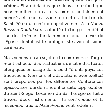
cé­dent.
Et au-​delà des ques­tions sur le fond que
nous men­tion­ne­rons, nous sommes cer­tai­ne­ment
hono­rés et recon­nais­sants de cette atten­tion du
Saint-​Père qui confère objec­ti­ve­ment à la
Nuova
Bussola Quotidiana
l’au­to­ri­té d’hé­ber­ger un débat
sur des thèmes fon­da­men­taux pour la vie de
l’Église, dont il est le pro­ta­go­niste avec plu­sieurs
cardinaux.
Mais venons-​en au sujet de la contro­verse : l’ar­gu­
ment est celui des tra­duc­tions du latin des textes
litur­giques en usage dans les dif­fé­rents pays. Les
tra­duc­tions (ver­sions et adap­ta­tions éven­tuelles)
sont pré­pa­rées par les dif­fé­rentes Conférences
épis­co­pales, qui demandent ensuite l’ap­pro­ba­tion
du Saint-​Siège. L’examen du Saint-​Siège se fait à
tra­vers deux ins­tru­ments : la
confir­ma­tio
et la
recog­ni­tio
, que le
Motu Proprio
veut redéfinir.