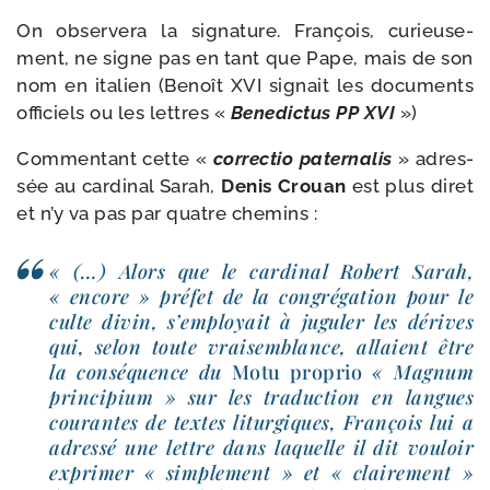
On obser­ve­ra la signa­ture. François, curieu­se­
ment, ne signe pas en tant que Pape, mais de son
nom en ita­lien (Benoît XVI signait les docu­ments
offi­ciels ou les lettres «
Benedictus PP XVI
»)
Commentant cette «
cor­rec­tio pater­na­lis
» adres­
sée au car­di­nal Sarah,
Denis Crouan
est plus diret
et n’y va pas par quatre chemins :
« (…) Alors que le car­di­nal Robert Sarah,
« encore » pré­fet de la congré­ga­tion pour le
culte divin, s’employait à jugu­ler les dérives
qui, selon toute vrai­sem­blance, allaient être
la consé­quence du
Motu pro­prio
« Magnum
prin­ci­pium » sur les tra­duc­tion en langues
cou­rantes de textes litur­giques, François lui a
adres­sé une lettre dans laquelle il dit vou­loir
expri­mer « sim­ple­ment » et « clai­re­ment »