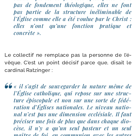
pas de fon­de­ment théo­lo­gique, elles ne font
pas par­tie de la struc­ture inéli­mi­nable de
l’Église comme elle a été vou­lue par le Christ :
elles n’ont qu’une fonc­tion pra­tique et
concrète ».
Le col­lec­tif ne rem­place pas la per­sonne de l’é­
vêque. C’est un point déci­sif parce que, disait le
car­di­nal Ratzinger :
« il s’a­git de sau­ve­gar­der la nature même de
l’Église catho­lique, qui repose sur une struc­
ture épis­co­pale et non sur une sorte de fédé­
ra­tion d’Églises natio­nales. Le niveau natio­
nal n’est pas une dimen­sion ecclé­siale. Il faut
pré­ci­ser une fois de plus que dans chaque dio­
cèse, il n’y a qu’un seul pas­teur et un seul
maître de foi, en com­mu­nion avec les autres