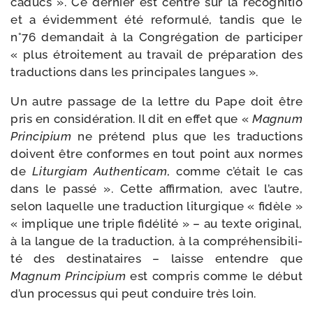
caducs ». Ce der­nier est cen­tré sur la recog­ni­tio
et a évi­dem­ment été refor­mu­lé, tan­dis que le
n°76 deman­dait à la Congrégation de par­ti­ci­per
« plus étroi­te­ment au tra­vail de pré­pa­ra­tion des
tra­duc­tions dans les prin­ci­pales langues ».
Un autre pas­sage de la lettre du Pape doit être
pris en consi­dé­ra­tion. Il dit en effet que «
Magnum
Principium
ne pré­tend plus que les tra­duc­tions
doivent être conformes en tout point aux normes
de
Liturgiam Authenticam
, comme c’é­tait le cas
dans le pas­sé ». Cette affir­ma­tion, avec l’autre,
selon laquelle une tra­duc­tion litur­gique « fidèle »
« implique une triple fidé­li­té » – au texte ori­gi­nal,
à la langue de la tra­duc­tion, à la com­pré­hen­si­bi­li­
té des des­ti­na­taires – laisse entendre que
Magnum Principium
est com­pris comme le début
d’un pro­ces­sus qui peut conduire très loin.