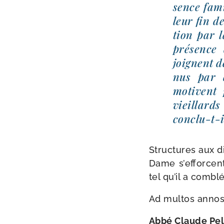
sence fami
leur fin de
tion par l
pré­sence 
joignent d
nus par d
motivent 
vieillards
conclu-t-i
Structures aux d
Dame s’ef­forcen
tel qu’il a com­bl
Ad mul­tos annos
Abbé Claude Pe