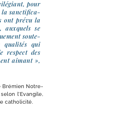
i­lé­giant, pour
a sanc­ti­fi­ca­
s ont pré­vu la
s, aux­quels se
ue­ment sou­te­
qua­li­tés qui
e res­pect des
­ment aimant »,
e Brémien Notre-​
selon l’Evangile,
de catholicité.