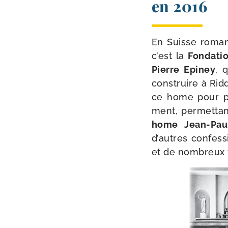
en 2016
En Suisse romande
c’est la
Fondatio
Pierre Epiney
, q
construire à Rid
ce home pour pe
ment, per­met­tan
home Jean-​Pau
d’autres confes­s
et de nom­breux f