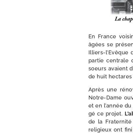
En France voi­si
âgées se pré­sen
Illiers-​l’Evêque
par­tie cen­tral
soeurs avaient d
de huit hec­tares
Après une réno­
Notre-​Dame ouvr
et en l’an­née du
gé ce pro­jet.
L’
de la Fraternité
reli­gieux ont fi