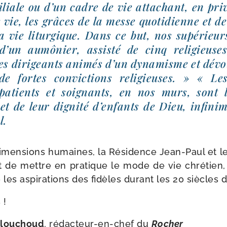
­liale ou d’un cadre de vie atta­chant, en pri­v
 vie, les grâces de la messe quo­ti­dienne et de l
a vie litur­gique. Dans ce but, nos supé­rieur
d’un aumô­nier, assis­té de cinq reli­gieuse
es diri­geants ani­més d’un dyna­misme et dévo
e fortes convic­tions reli­gieuses. » « Les 
patients et soi­gnants, en nos murs, sont l
 et de leur digni­té d’en­fants de Dieu, infi­ni
l.
imen­sions humaines, la Résidence Jean-​Paul et l
t de mettre en pra­tique le mode de vie chré­tien, 
é les aspi­ra­tions des fidèles durant les 20 siècles 
 !
llouchoud
, rédacteur-​en-​chef du
Rocher