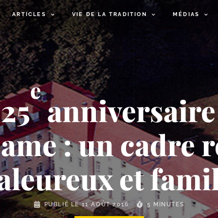
ARTICLES
VIE DE LA TRADITION
MÉDIAS
e
 25
anniversaire
ame : un cadre r
aleureux et famil
PUBLIÉ LE
11 AOÛT 2016
5 MINUTES