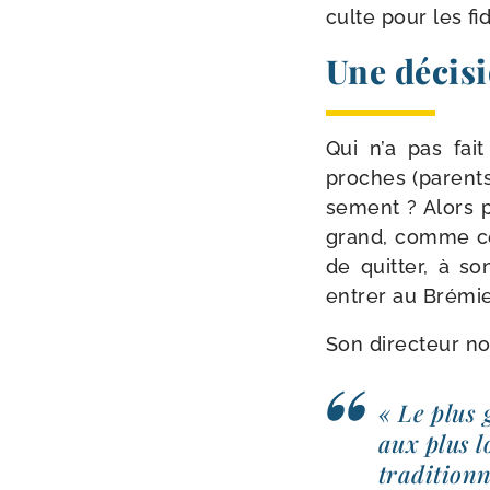
culte pour les fi
Une décisi
Qui n’a pas fait
proches (parents,
se­ment ? Alors p
grand, comme ce 
de quit­ter, à s
entrer au Brémi
Son direc­teur n
« Le plus 
aux plus l
tra­di­tion