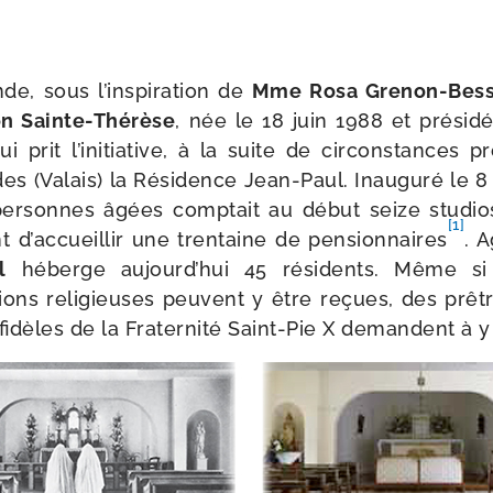
, sous l’ins­pi­ra­tion de
Mme Rosa Grenon-​Bes
n Sainte-​Thérèse
, née le 18 juin 1988 et pré­si­
ui prit l’i­ni­tia­tive, à la suite de cir­cons­tances pr
des (Valais) la Résidence Jean-​Paul. Inauguré le 8
r­sonnes âgées comp­tait au début seize stu­dios
[1]
t d’ac­cueillir une tren­taine de pen­sion­naires
. 
l
héberge aujourd’­hui 45 rési­dents. Même si
ions reli­gieuses peuvent y être reçues, des prêtr
idèles de la Fraternité Saint-​Pie X demandent à y f