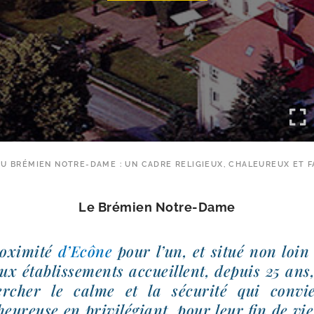
DU BRÉMIEN NOTRE-​DAME : UN CADRE RELIGIEUX, CHALEUREUX ET F
Le Brémien Notre-Dame
oxi­mi­té
d’Ecône
pour l’un, et situé non loi
eux éta­blis­se­ments accueillent, depuis 25 ans
r­cher le calme et la sécu­ri­té qui conv
heu­reuse en pri­vi­lé­giant, pour leur fin de vi