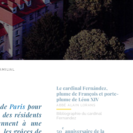
AMILIAL
Le cardinal Fernández,
plume de François et porte-​
plume de Léon XIV
n de
Paris
pour
ABBÉ ALAIN LORANS
, des rési­dents
Bibliographie du cardinal
Fernandez
iennent à une
e
e, les grâces de
50
anniversaire de la