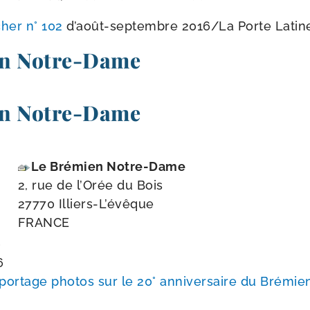
her n° 102
d’août-​septembre 2016/​
La Porte Latin
en Notre-Dame
en Notre-Dame
Le Brémien Notre-​Dame
2, rue de l’Orée du Bois
27770 Illiers-​L’évêque
FRANCE
0
6
por­tage pho­tos sur le 20° anni­ver­saire du Brémie