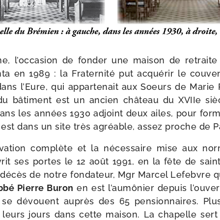
ne, l’oc­ca­sion de fon­der une mai­son de retrait
­ta en 1989 : la Fraternité put acqué­rir le couv
 dans l’Eure, qui appar­te­nait aux Soeurs de Marie
e du bâti­ment est un ancien châ­teau du XVIIe siè
ans les années 1930 adjoint deux ailes, pour for­m
 est dans un site très agréable, assez proche de Pa
va­tion com­plète et la néces­saire mise aux no
it ses portes le 12 août 1991, en la fête de saint
 décès de notre fon­da­teur, Mgr Marcel Lefebvre q
abbé Pierre Buron
en est l’au­mô­nier depuis l’ou­ve
 se dévouent auprès des 65 pen­sion­naires. Plu
ni leurs jours dans cette mai­son. La cha­pelle sert