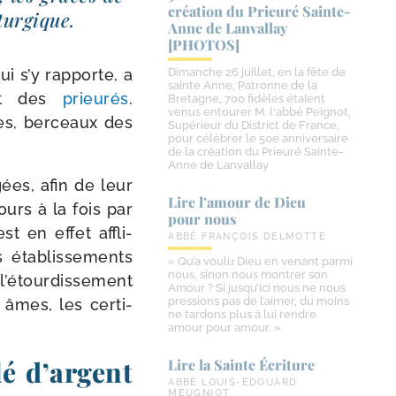
création du Prieuré Sainte-​
iturgique.
Anne de Lanvallay
[PHOTOS]
i s’y rap­porte, a
Dimanche 26 juillet, en la fête de
sainte Anne, Patronne de la
t des
prieu­rés
.
Bretagne, 700 fidèles étaient
venus entourer M. l'abbé Peignot,
les, ber­ceaux des
Supérieur du District de France,
pour célébrer le 50e anniversaire
de la création du Prieuré Sainte-
Anne de Lanvallay
gées, afin de leur
Lire l’amour de Dieu
ours à la fois par
pour nous
st en effet affli­
ABBÉ FRANÇOIS DELMOTTE
éta­blis­se­ments
« Qu’a voulu Dieu en venant parmi
nous, sinon nous montrer son
é­tour­dis­se­ment
Amour ? Si jusqu’ici nous ne nous
pressions pas de l’aimer, du moins
 âmes, les cer­ti­
ne tardons plus à lui rendre
amour pour amour. »
lé d’argent
Lire la Sainte Écriture
ABBÉ LOUIS-EDOUARD
MEUGNIOT