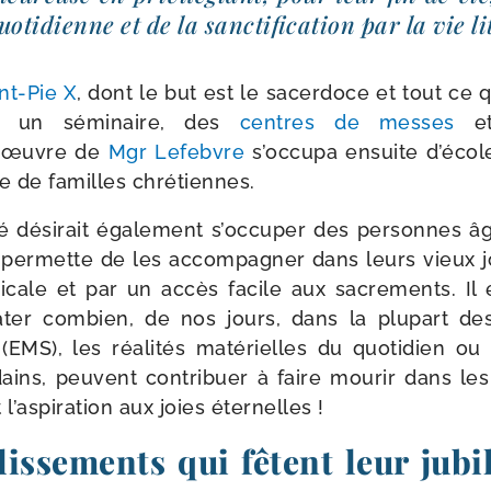
o­ti­dienne et de la sanc­ti­fi­ca­tion par la vie l
nt-​Pie X
, dont le but est le sacer­doce et tout ce qu
r un sémi­naire, des
centres de messes
e
l’œuvre de
Mgr Lefebvre
s’oc­cu­pa ensuite d’é­co
 de familles chrétiennes.
é dési­rait éga­le­ment s’oc­cu­per des per­sonnes â
i per­mette de les accom­pa­gner dans leurs vieux j
di­cale et par un accès facile aux sacre­ments. Il e
ter com­bien, de nos jours, dans la plu­part des 
EMS), les réa­li­tés maté­rielles du quo­ti­dien ou l’
dains, peuvent contri­buer à faire mou­rir dans les
 l’as­pi­ra­tion aux joies éternelles !
issements qui fêtent leur jubi