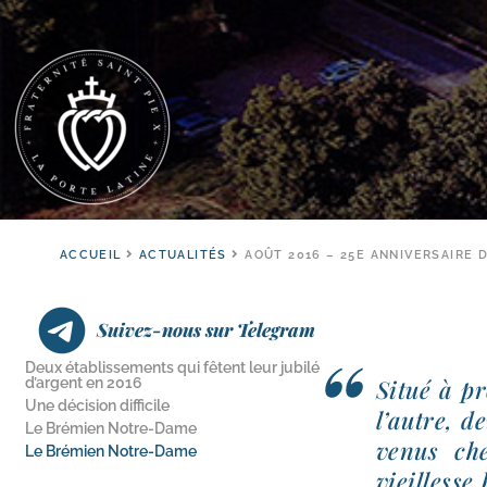
ACCUEIL
ACTUALITÉS
AOÛT 2016 – 25E ANNIVERSAIRE 
Suivez-nous sur Telegram
Deux établissements qui fêtent leur jubilé
d’argent en 2016
Situé à pr
Une décision difficile
l’autre, d
Le Brémien Notre-Dame
venus che
Le Brémien Notre-Dame
vieillesse 