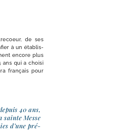
tre­coeur, de ses
ier à un éta­blis­
e­ment encore plus
ans qui a choi­si
ra fran­çais pour
 depuis 40 ans,
la sainte Messe
joies d’une pré­