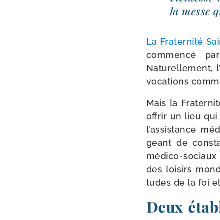
la messe qu
La Fraternité Sai
com­men­cé pa
Naturellement, 
voca­tions comme
Mais la Fraternit
offrir un lieu qu
l’as­sis­tance mé
geant de consta­
médico-​sociaux (
des loi­sirs mon­
tudes de la foi et
Deux établ