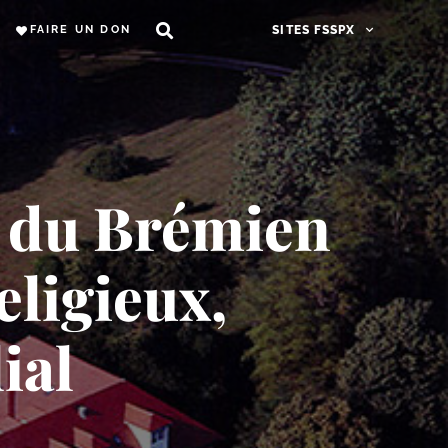
FAIRE UN DON
SITES FSSPX
 du Brémien
eligieux,
ial