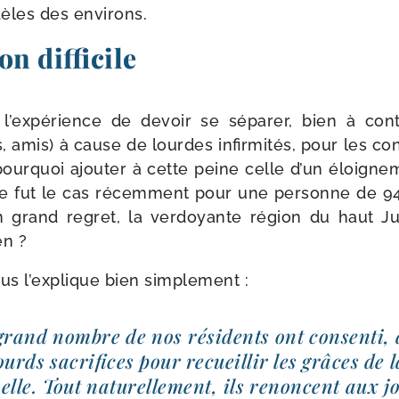
dèles des environs.
on difficile
 l’ex­pé­rience de devoir se sépa­rer, bien à con
 amis) à cause de lourdes infir­mi­tés, pour les conf
our­quoi ajou­ter à cette peine celle d’un éloi­gn
fut le cas récem­ment pour une per­sonne de 94 
on grand regret, la ver­doyante région du haut Ju
en ?
ous l’ex­plique bien simplement :
grand nombre de nos rési­dents ont consen­ti,
ourds sacri­fices pour recueillir les grâces de 
­nelle. Tout natu­rel­le­ment, ils renoncent aux 