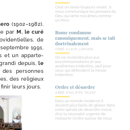
C’est un texte toujours vivant ; il
nous communique les pensées du
Dieu qui aime nos âmes comme
un Père.
sero
(1902–1982),
dée par
M. le curé
Rome condamne
canoniquement, mais se tait
o­vi­den­tielles, de
doctrinalement
 sep­tembre 1991,
ABBÉ ALAIN LORANS
 et un appar­te­
On ne reviendra plus aux
excommunications et aux
Agrandi depuis,
le
anathèmes tridentins, sauf pour
 des per­sonnes
ceux qui défendent la messe
tridentine.
es, des reli­gieux
inir leurs jours.
Ordre et désordre
ABBÉ PHILIPPE PAZAT
Dans un monde moderne il
devient plus facile de glisser dans
cette spirale de désordre moral,
d’où la nécessité urgente de
restaurer l’ordre autour de nous.