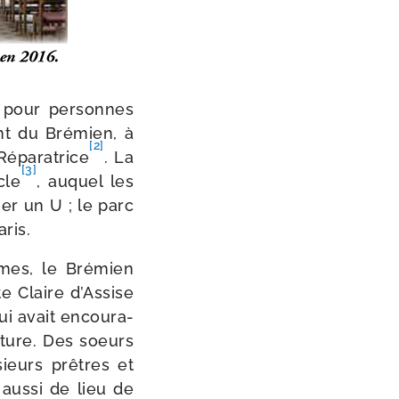
e pour per­sonnes
ent du Brémien, à
[2]
 Réparatrice
. La
[3]
cle
, auquel les
er un U ; le parc
ris.
rmes, le Brémien
e Claire d’Assise
ui avait encou­ra­
r­ture. Des soeurs
sieurs prêtres et
 aus­si de lieu de