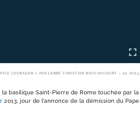
FLE L’OURAGAN ?, PAR L’ABBÉ CHRISTIAN BOUCHACOURT – 20 JUILL
 la basi­lique Saint-​Pierre de Rome tou­chée par l
r
2013, jour de l’an­nonce de la démis­sion du Pape