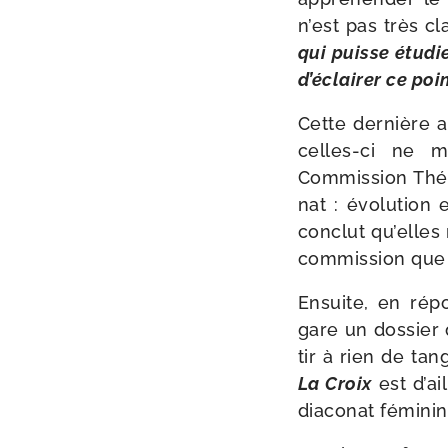
n’est pas très cla
qui puisse étu­die
d’éclairer ce poi
Cette der­nière a
celles-​ci ne 
Commission Théol
nat : évo­lu­tion
conclut qu’elles
com­mis­sion que 
Ensuite, en répo
gare un dos­sier 
tir à rien de tan
La Croix
est d’ai
dia­co­nat fémini