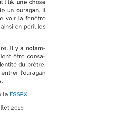
i­li­té, une chose
le un oura­gan, il
de voir la fenêtre
ain­si en péril les
re. Il y a notam­
aient être consa­
dentité du prêtre,
t entrer l’ouragan
s.
e la
FSSPX
llet 2016
t