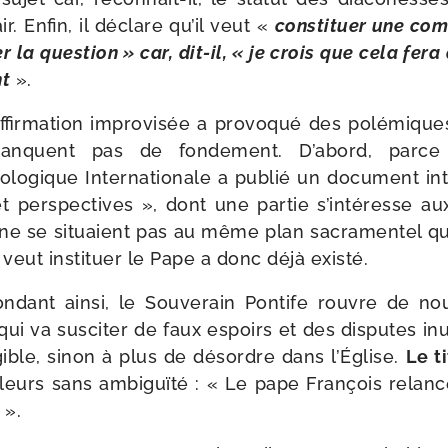
ir. Enfin, il déclare qu’il veut «
consti­tuer une com­m
r la ques­tion » car, dit-​il, « je crois que cela fera
nt
».
ffir­ma­tion impro­vi­sée a pro­vo­qué des polé­mique
manquent pas de fon­de­ment. D’abord, parc
ogique Internationale a publié un docu­ment inti­t
 et pers­pec­tives », dont une par­tie s’intéresse au
 ne se situaient pas au même plan sacra­men­tel qu
veut ins­ti­tuer le Pape a donc déjà existé.
n­dant ain­si, le Souverain Pontife rouvre de no
qui va sus­ci­ter de faux espoirs et des dis­putes in
­gible, sinon à plus de désordre dans l’Église.
Le t
lleurs sans ambi­guï­té : « Le pape François relanc
n ».