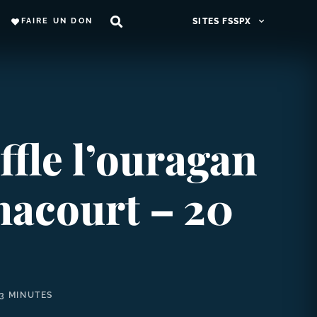
FAIRE UN DON
SITES FSSPX
fle l’ouragan
hacourt – 20
3 MINUTES