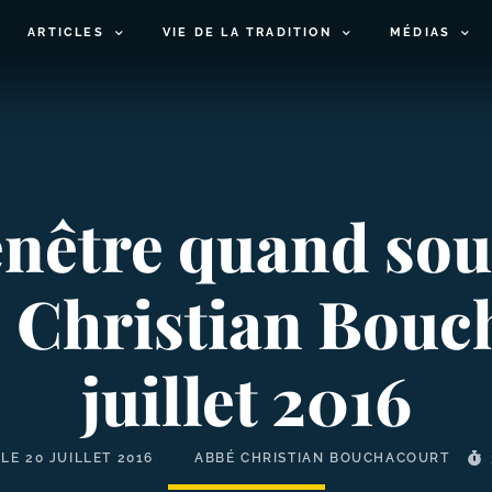
ARTICLES
VIE DE LA TRADITION
MÉDIAS
enêtre quand souf
bé Christian Bouc
juillet 2016
 LE
20 JUILLET 2016
ABBÉ CHRISTIAN BOUCHACOURT