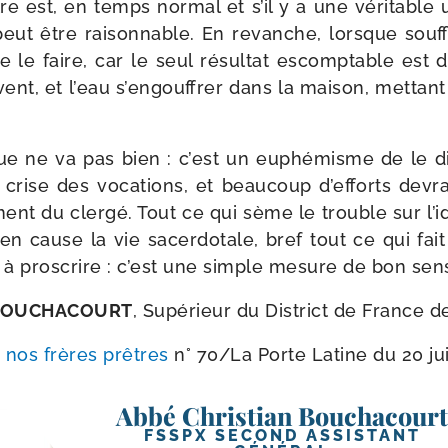
e est, en temps nor­mal et s’il y a une véri­table ut
peut être rai­son­nable. En revanche, lorsque souff
e le faire, car le seul résul­tat escomp­table est 
ent, et l’eau s’engouffrer dans la mai­son, met­tant 
ique ne va pas bien : c’est un euphé­misme de le di
rise des voca­tions, et beau­coup d’efforts devr
ment du cler­gé. Tout ce qui sème le trouble sur l’i
n cause la vie sacer­do­tale, bref tout ce qui fai
t à pros­crire : c’est une simple mesure de bon sen
n BOUCHACOURT
, Supérieur du District de France d
à nos frères prêtres
n° 70/​
La Porte Latine du 20 jui
Abbé Christian Bouchacour
FSSPX SECOND ASSISTANT