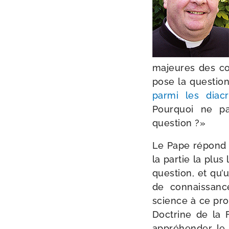
majeures des con
pose la ques­tion
par­mi les diac
Pourquoi ne pas
question ?»
Le Pape répond à c
la par­tie la plus
ques­tion, et qu’u
de connais­sanc
science à ce pro­
Doctrine de la F
appré­hen­der le 