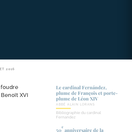
ET 2016
a foudre
Le cardinal Fernández,
plume de François et porte-​
 Benoît XVI
plume de Léon XIV
ABBÉ ALAIN LORANS
Bibliographie du cardinal
Fernandez
e
50
anniversaire de la