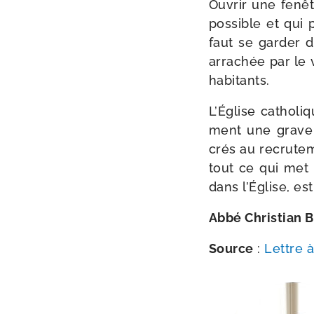
Ouvrir une fenêtr
pos­sible et qui 
faut se gar­der d
arra­chée par le v
habitants.
L’Église catho­l
ment une grave c
crés au recru­te­
tout ce qui met e
dans l’Église, es
Abbé Christia
Source
:
Lettre 