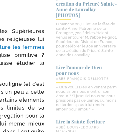
création du Prieuré Sainte-​
Anne de Lanvallay
[PHOTOS]
Dimanche 26 juillet, en la fête de
sainte Anne, Patronne de la
les Supérieures
Bretagne, 700 fidèles étaient
venus entourer M. l'abbé Peignot,
 reli­gieuses lui
Supérieur du District de France,
nclure les femmes
pour célébrer le 50e anniversaire
de la création du Prieuré Sainte-
ise pri­mi­tive ?
Anne de Lanvallay
isse étu­dier la
Lire l’amour de Dieu
pour nous
ABBÉ FRANÇOIS DELMOTTE
sou­ligne (et c’est
« Qu’a voulu Dieu en venant parmi
fois un peu à cette
nous, sinon nous montrer son
Amour ? Si jusqu’ici nous ne nous
cer­tains élé­ments
pressions pas de l’aimer, du moins
ne tardons plus à lui rendre
es limites de sa
amour pour amour. »
ngrégation pour la
Lire la Sainte Écriture
e lui-​même mieux
ABBÉ LOUIS-EDOUARD
s dans l’Antiquité
MEUGNIOT