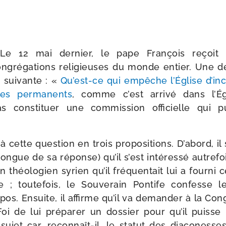
Le 12 mai der­nier, le pape François reçoit 
gré­ga­tions reli­gieuses du monde entier. Une des
 sui­vante : «
Qu’est-ce qui empêche l’Église d’i
res per­ma­nents
, comme c’est arri­vé dans l’Égl
 consti­tuer une com­mis­sion offi­cielle qui pu
ette ques­tion en trois pro­po­si­tions. D’abord, il 
 longue de sa réponse) qu’il s’est inté­res­sé autre­
n théo­lo­gien syrien qu’il fré­quen­tait lui a four­ni 
e ; tou­te­fois, le Souverain Pontife confesse l
pos. Ensuite, il affirme qu’il va deman­der à la Co
oi de lui pré­pa­rer un dos­sier pour qu’il puiss
sujet car, reconnaît-​il, le sta­tut des dia­co­nesse