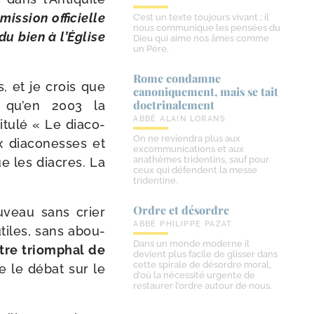
is­sion offi­cielle
C’est un texte toujours vivant ; il
nous communique les pensées du
 du bien à l’Église
Dieu qui aime nos âmes comme
un Père.
Rome condamne
s, et je crois que
canoniquement, mais se tait
doctrinalement
e qu’en 2003 la
ABBÉ ALAIN LORANS
u­lé « Le dia­co­
On ne reviendra plus aux
x dia­co­nesses et
excommunications et aux
anathèmes tridentins, sauf pour
e les diacres. La
ceux qui défendent la messe
tridentine.
Ordre et désordre
u­veau sans crier
ABBÉ PHILIPPE PAZAT
utiles, sans abou­
Dans un monde moderne il
itre triom­phal de
devient plus facile de glisser dans
cette spirale de désordre moral,
e le débat sur le
d’où la nécessité urgente de
restaurer l’ordre autour de nous.