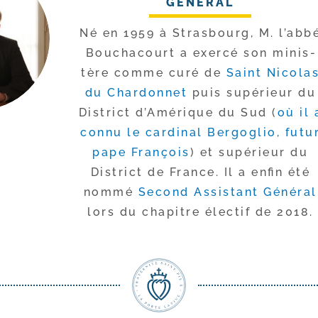
GÉNÉRAL
Né en 1959 à Strasbourg, M. l’ab­b
Bouchacourt a exer­cé son minis­
tère comme curé de
Saint Nicola
du Chardonnet
puis supé­rieur du
District d’Amérique du Sud (
où il 
connu le car­di­nal Bergoglio, futu
pape François
) et supé­rieur du
District de France. Il a enfin été
nom­mé
Second Assistant Général
lors du cha­pitre élec­tif de 2018.