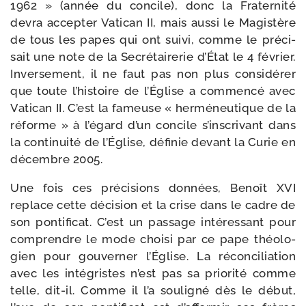
1962 » (année du concile), donc la Fraternité
devra accep­ter Vatican II, mais aus­si le Magistère
de tous les papes qui ont sui­vi, comme le pré­ci­
sait une note de la Secrétairerie d’État le 4 février.
Inversement, il ne faut pas non plus consi­dé­rer
que toute l’histoire de l’Église a com­men­cé avec
Vatican II. C’est la fameuse « her­mé­neu­tique de la
réforme » à l’égard d’un concile s’inscrivant dans
la conti­nui­té de l’Église, défi­nie devant la Curie en
décembre 2005.
Une fois ces pré­ci­sions don­nées, Benoît XVI
replace cette déci­sion et la crise dans le cadre de
son pon­ti­fi­cat. C’est un pas­sage inté­res­sant pour
com­prendre le mode choi­si par ce pape théo­lo­
gien pour gou­ver­ner l’Église. La récon­ci­lia­tion
avec les inté­gristes n’est pas sa prio­ri­té comme
telle, dit-​il. Comme il l’a sou­li­gné dès le début,