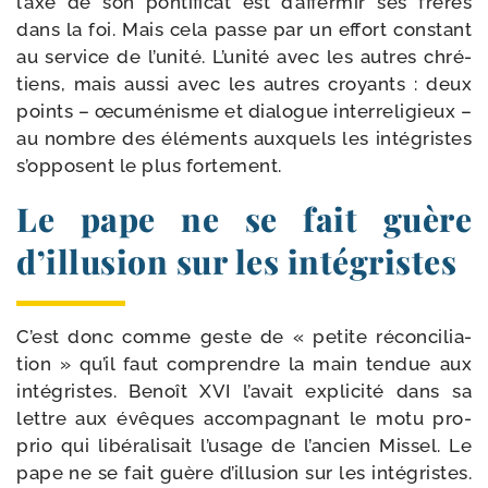
l’axe de son pon­ti­fi­cat est d’affermir ses frères
dans la foi. Mais cela passe par un effort constant
au ser­vice de l’unité. L’unité avec les autres chré­
tiens, mais aus­si avec les autres croyants : deux
points – œcu­mé­nisme et dia­logue inter­re­li­gieux –
au nombre des élé­ments aux­quels les inté­gristes
s’opposent le plus fortement.
Le pape ne se fait guère
d’illusion sur les intégristes
C’est donc comme geste de « petite récon­ci­lia­
tion » qu’il faut com­prendre la main ten­due aux
inté­gristes. Benoît XVI l’avait expli­ci­té dans sa
lettre aux évêques accom­pa­gnant le motu pro­
prio qui libé­ra­li­sait l’usage de l’ancien Missel. Le
pape ne se fait guère d’illusion sur les inté­gristes.