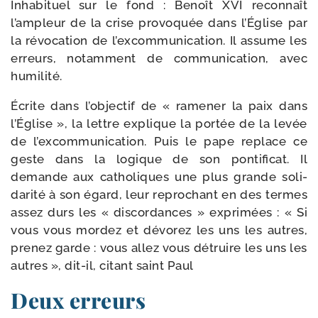
Inhabituel sur le fond : Benoît XVI recon­naît
l’ampleur de la crise pro­vo­quée dans l’Église par
la révo­ca­tion de l’excommunication. Il assume les
erreurs, notam­ment de com­mu­ni­ca­tion, avec
humilité.
Écrite dans l’objectif de « rame­ner la paix dans
l’Église », la lettre explique la por­tée de la levée
de l’excommunication. Puis le pape replace ce
geste dans la logique de son pon­ti­fi­cat. Il
demande aux catho­liques une plus grande soli­
da­ri­té à son égard, leur repro­chant en des termes
assez durs les « dis­cor­dances » expri­mées : « Si
vous vous mor­dez et dévo­rez les uns les autres,
pre­nez garde : vous allez vous détruire les uns les
autres », dit-​il, citant saint Paul
Deux erreurs