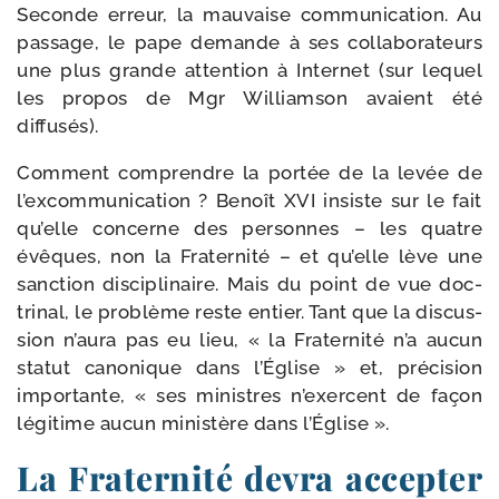
Seconde erreur, la mau­vaise com­mu­ni­ca­tion. Au
pas­sage, le pape demande à ses col­la­bo­ra­teurs
une plus grande atten­tion à Internet (sur lequel
les pro­pos de Mgr Williamson avaient été
diffusés).
Comment com­prendre la por­tée de la levée de
l’excommunication ? Benoît XVI insiste sur le fait
qu’elle concerne des per­sonnes – les quatre
évêques, non la Fraternité – et qu’elle lève une
sanc­tion dis­ci­pli­naire. Mais du point de vue doc­
tri­nal, le pro­blème reste entier. Tant que la dis­cus­
sion n’aura pas eu lieu, « la Fraternité n’a aucun
sta­tut cano­nique dans l’Église » et, pré­ci­sion
impor­tante, « ses ministres n’exercent de façon
légi­time aucun minis­tère dans l’Église ».
La Fraternité devra accepter