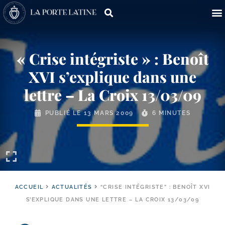
« Crise intégriste » : Benoît
XVI s’explique dans une
lettre – La Croix 13/​03/​09
PUBLIÉ LE
13 MARS 2009
6 MINUTES
ACCUEIL
ACTUALITÉS
“CRISE INTÉGRISTE” : BENOÎT XVI
S’EXPLIQUE DANS UNE LETTRE – LA CROIX 13/03/09