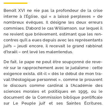
Benoît XVI ne nie pas la pro­fon­deur de la crise
interne à l’Église, qui « a lais­sé per­plexes » de
nom­breux évêques. Il désigne les deux erreurs
com­mises. D’abord le cas Williamson, sur lequel il
ne revient que briè­ve­ment, esti­mant que les ren­
contres qu’il a eues depuis avec les repré­sen­tants
juifs – jeu­di encore, il rece­vait le grand rab­bi­nat
d’Israël – ont levé les malentendus.
De fait, le pape ne peut être soup­çon­né de reve­
nir sur le rap­pro­che­ment avec le judaïsme : cette
exi­gence exis­ta, dit-​il « dès le début de mon tra­
vail théo­lo­gique per­son­nel », comme le prouvent
le dis­cours comme car­di­nal à l’Académie des
sciences morales et poli­tiques en 1995, ou le
docu­ment de la Commission biblique pon­ti­fi­cale
sur Le Peuple juif et ses Saintes Écritures.