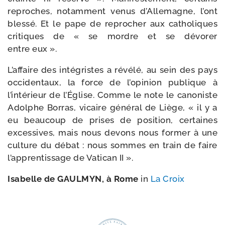
reproches, notam­ment venus d’Allemagne, l’ont
bles­sé. Et le pape de repro­cher aux catho­liques
cri­tiques de « se mordre et se dévo­rer
entre eux ».
L’affaire des inté­gristes a révé­lé, au sein des pays
occi­den­taux, la force de l’opinion publique à
l’intérieur de l’Église. Comme le note le cano­niste
Adolphe Borras, vicaire géné­ral de Liège, « il y a
eu beau­coup de prises de posi­tion, cer­taines
exces­sives, mais nous devons nous for­mer à une
culture du débat : nous sommes en train de faire
l’apprentissage de Vatican II ».
Isabelle de GAULMYN, à Rome
in
La Croix