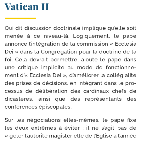
Vatican II
Qui dit dis­cus­sion doc­tri­nale implique qu’elle soit
menée à ce niveau-​là. Logiquement, le pape
annonce l’intégration de la com­mis­sion « Ecclesia
Dei » dans la Congrégation pour la doc­trine de la
foi. Cela devrait per­mettre, ajoute le pape dans
une cri­tique impli­cite au mode de fonc­tion­ne­
ment d’« Ecclesia Dei », d’améliorer la col­lé­gia­li­té
des prises de déci­sions, en inté­grant dans le pro­
ces­sus de déli­bé­ra­tion des car­di­naux chefs de
dicas­tères, ain­si que des repré­sen­tants des
confé­rences épiscopales.
Sur les négo­cia­tions elles-​mêmes, le pape fixe
les deux extrêmes à évi­ter : il ne s’agit pas de
« geler l’autorité magis­té­rielle de l’Église à l’année