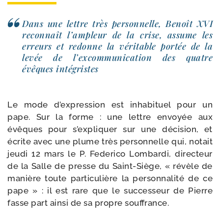
Dans une lettre très per­son­nelle, Benoît XVI
recon­naît l’am­pleur de la crise, assume les
erreurs et redonne la véri­table por­tée de la
levée de l’ex­com­mu­ni­ca­tion des quatre
évêques intégristes
Le mode d’expression est inha­bi­tuel pour un
pape. Sur la forme : une lettre envoyée aux
évêques pour s’expliquer sur une déci­sion, et
écrite avec une plume très per­son­nelle qui, notait
jeu­di 12 mars le P. Federico Lombardi, direc­teur
de la Salle de presse du Saint-​Siège, « révèle de
manière toute par­ti­cu­lière la per­son­na­li­té de ce
pape » : il est rare que le suc­ces­seur de Pierre
fasse part ain­si de sa propre souffrance.