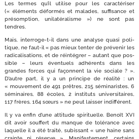
Les termes qu’il uti­lise pour les carac­té­ri­ser
(« élé­ments défor­més et malades, suf­fi­sance et
pré­somp­tion, uni­la­té­ra­lisme ») ne sont pas
tendres.
Mais, interroge-​t-​il dans une ana­lyse qua­si poli­
tique, ne faut-​il « pas mieux ten­ter de pré­ve­nir les
radi­ca­li­sa­tions, et de réin­té­grer – autant que pos­
sible – leurs éven­tuels adhé­rents dans les
grandes forces qui façonnent la vie sociale ? ».
D’autre part, il y a un prin­cipe de réa­li­té : un
« mou­ve­ment de 491 prêtres, 215 sémi­na­ristes, 6
sémi­naires, 88 écoles, 2 ins­ti­tuts uni­ver­si­taires,
117 frères, 164 sœurs » ne peut lais­ser indifférent.
Il y va enfin d’une atti­tude spi­ri­tuelle. Benoît XVI
dit avoir souf­fert du manque de tolé­rance avec
laquelle il a été trai­té, subis­sant « une haine sans
crainte ni réserve ». Manifestement, cer­tains