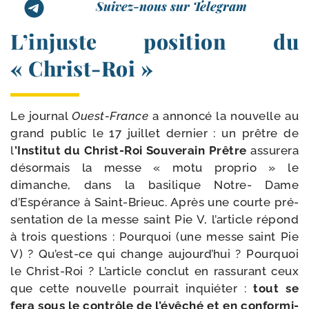
Suivez-nous sur Telegram
L’injuste position du
« Christ-Roi »
Le jour­nal
Ouest-​France
a annon­cé la nou­velle au
grand public le 17 juillet der­nier : un prêtre de
l
’Institut du Christ-​Roi Souverain Prêtre
assu­re­ra
désor­mais la messe « motu pro­prio » le
dimanche, dans la basi­lique Notre- Dame
d’Espérance à Saint-​Brieuc. Après une courte pré­
sen­ta­tion de la messe saint Pie V, l’article répond
à trois ques­tions : Pourquoi (une messe saint Pie
V) ? Qu’est-ce qui change aujourd’hui ? Pourquoi
le Christ-​Roi ? L’article conclut en ras­su­rant ceux
que cette nou­velle pour­rait inquié­ter :
tout se
fera sous le contrôle de l’évêché et en confor­mi­