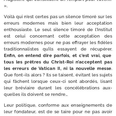
».
Voilà qui n’est certes pas un silence timo­ré sur les
erreurs modernes mais bien leur accep­ta­tion
enthou­siaste. Le seul silence timo­ré de l’Institut
est celui concer­nant cette accep­ta­tion des
erreurs modernes pour ne pas effrayer les fidèles
tra­di­tion­na­listes qu’ils essayent de récu­pé­rer.
Enfin, on entend dire par­fois, et c’est vrai, que
tous les prêtres du Christ-​Roi n’acceptent pas
les erreurs de Vatican II, ni la nou­velle messe
.
Que font-​ils alors ? Ils se taisent, évi­tant les sujets
qui fâchent lorsque ceux-​ci sont abor­dés, lisant
leur bré­viaire durant les concé­lé­bra­tions aux­
quelles ils doivent se rendre…
Leur poli­tique, conforme aux ensei­gne­ments de
leur fon­da­teur, est de se taire pour ne pas avoir