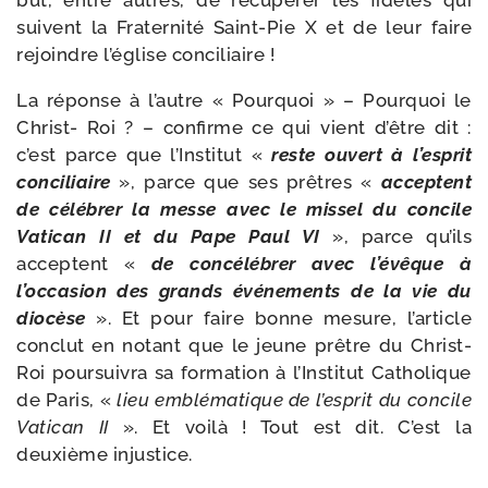
but, entre autres, de récu­pé­rer les fidèles qui
suivent la Fraternité Saint-​Pie X et de leur faire
rejoindre l’église conciliaire !
La réponse à l’autre « Pourquoi » – Pourquoi le
Christ- Roi ? – confirme ce qui vient d’être dit :
c’est parce que l’Institut «
reste ouvert à l’esprit
conci­liaire
», parce que ses prêtres «
acceptent
de célé­brer la messe avec le mis­sel du concile
Vatican II et du Pape Paul VI
», parce qu’ils
acceptent «
de concé­lé­brer avec l’évêque à
l’occasion des grands évé­ne­ments de la vie du
dio­cèse
». Et pour faire bonne mesure, l’article
conclut en notant que le jeune prêtre du Christ-​
Roi pour­sui­vra sa for­ma­tion à l’Institut Catholique
de Paris, «
lieu emblé­ma­tique de l’esprit du concile
Vatican II
». Et voi­là ! Tout est dit. C’est la
deuxième injustice.