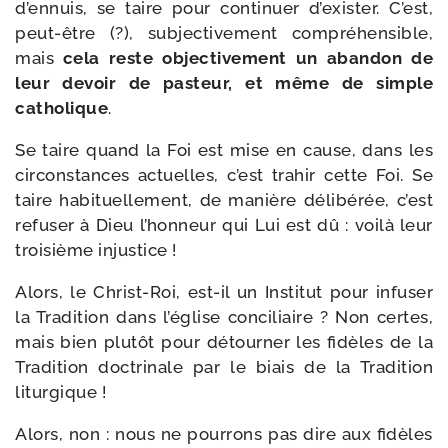
d’ennuis, se taire pour conti­nuer d’exister. C’est,
peut-​être (?), sub­jec­ti­ve­ment com­pré­hen­sible,
mais
cela reste objec­ti­ve­ment un aban­don de
leur devoir de pas­teur, et même de simple
catho­lique
.
Se taire quand la Foi est mise en cause, dans les
cir­cons­tances actuelles, c’est tra­hir cette Foi. Se
taire habi­tuel­le­ment, de manière déli­bé­rée, c’est
refu­ser à Dieu l’honneur qui Lui est dû : voi­là leur
troi­sième injustice !
Alors, le Christ-​Roi, est-​il un Institut pour infu­ser
la Tradition dans l’église conci­liaire ? Non certes,
mais bien plu­tôt pour détour­ner les fidèles de la
Tradition doc­tri­nale par le biais de la Tradition
liturgique !
Alors, non : nous ne pour­rons pas dire aux fidèles