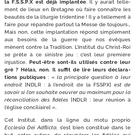
la F.S.S.P.X est déjà implan­tée
. Il y aurait tel­le­
ment de lieux en Bretagne où faire connaître les
beau­tés de la litur­gie tri­den­tine ! Il y a tel­le­ment à
faire pour répandre par­tout la Messe de tou­jours…
Mais non, cette implan­ta­tion répond sim­ple­ment
aux besoins de la guerre que nos évêques
mènent contre la Tradition. L’Institut du Christ-​Roi
se prête à ce sinistre jeu : c’est leur pre­mière
injus­tice.
Peut-​être sont-​ils uti­li­sés contre leur
gré ? Hélas, non. Il suf­fit de lire leurs décla­ra­
tions publiques
: «
la prin­ci­pale ques­tion à leur
endroit
[NDLR : à l’endroit de la FSSPX]
est de
savoir si l’on sou­haite oeu­vrer au maxi­mum pour la
récon­ci­lia­tion des fidèles
[NDLR : leur réunion à
l’église conciliaire] ».
Cet Institut, dans la ligne du motu pro­prio
Ecclesia Dei Adflicta
, s’est bien consti­tué dans le