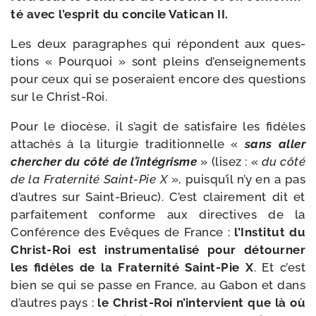
té avec l’esprit du concile Vatican II.
Les deux para­graphes qui répondent aux ques­
tions « Pourquoi » sont pleins d’enseignements
pour ceux qui se pose­raient encore des ques­tions
sur le Christ-Roi.
Pour le dio­cèse, il s’agit de satis­faire les fidèles
atta­chés à la litur­gie tra­di­tion­nelle «
sans aller
cher­cher du côté de l’intégrisme
» (lisez : «
du côté
de la Fraternité Saint-​Pie X
», puisqu’il n’y en a pas
d’autres sur Saint-​Brieuc). C’est clai­re­ment dit et
par­fai­te­ment conforme aux direc­tives de la
Conférence des Evêques de France :
l’Institut du
Christ-​Roi est ins­tru­men­ta­li­sé pour détour­ner
les fidèles de la Fraternité Saint-​Pie X
. Et c’est
bien se qui se passe en France, au Gabon et dans
d’autres pays :
le Christ-​Roi n’intervient que là où