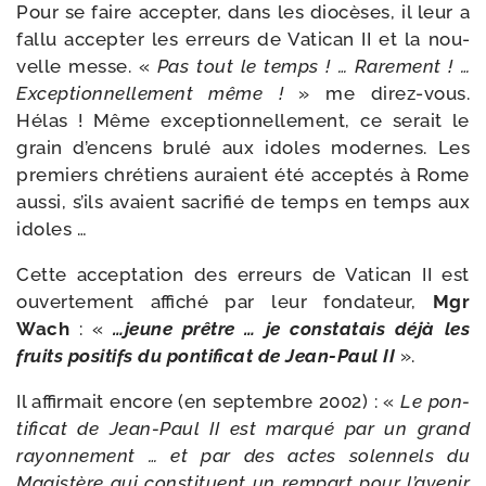
Pour se faire accep­ter, dans les dio­cèses, il leur a
fal­lu accep­ter les erreurs de Vatican II et la nou­
velle messe. «
Pas tout le temps ! … Rarement ! …
Exceptionnellement même !
» me direz-​vous.
Hélas ! Même excep­tion­nel­le­ment, ce serait le
grain d’encens bru­lé aux idoles modernes. Les
pre­miers chré­tiens auraient été accep­tés à Rome
aus­si, s’ils avaient sacri­fié de temps en temps aux
idoles …
Cette accep­ta­tion des erreurs de Vatican II est
ouver­te­ment affi­ché par leur fon­da­teur,
Mgr
Wach
: «
…jeune prêtre … je consta­tais déjà les
fruits posi­tifs du pon­ti­fi­cat de Jean-​Paul II
».
Il affir­mait encore (en sep­tembre 2002) : «
Le pon­
ti­fi­cat de Jean-​Paul II est mar­qué par un grand
rayon­ne­ment … et par des actes solen­nels du
Magistère qui consti­tuent un rem­part pour l’avenir