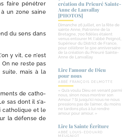
s faire péné­trer
création du Prieuré Sainte-​
Anne de Lanvallay
e à un zone saine
[PHOTOS]
Dimanche 26 juillet, en la fête de
sainte Anne, Patronne de la
pend du sens dans
Bretagne, 700 fidèles étaient
venus entourer M. l'abbé Peignot,
Supérieur du District de France,
pour célébrer le 50e anniversaire
de la création du Prieuré Sainte-
’on y vit, ce n’est
Anne de Lanvallay
.
On ne reste pas
Lire l’amour de Dieu
 suite, mais à la
pour nous
ABBÉ FRANÇOIS DELMOTTE
« Qu’a voulu Dieu en venant parmi
pe­ments de catho­
nous, sinon nous montrer son
Amour ? Si jusqu’ici nous ne nous
e sas dont il s’a­
pressions pas de l’aimer, du moins
ne tardons plus à lui rendre
 catho­lique et le
amour pour amour. »
our la défense de
Lire la Sainte Écriture
ABBÉ LOUIS-EDOUARD
MEUGNIOT