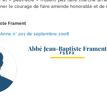
­ner le cou­rage de faire amende hono­rable et de
iste Frament
e Anne n° 201 de sep­tembre 2008
Abbé Jean-Baptiste Frament
FSSPX