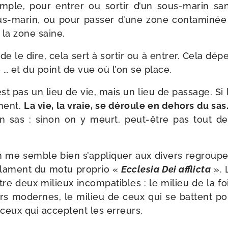
mple, pour entrer ou sor­tir d’un sous-​marin san
us-​marin, ou pour pas­ser d’une zone conta­mi­né
 la zone saine.
e le dire, cela sert à sor­tir ou à entrer. Cela dé
ise … et du point de vue où l’on se place.
st pas un lieu de vie, mais un lieu de pas­sage. Si l
­ment.
La vie, la vraie, se déroule en dehors du sas
 sas : sinon on y meurt, peut-​être pas tout de
on me semble bien s’ap­pli­quer aux divers regrou­
clament du motu pro­prio «
Ecclesia Dei afflic­ta
». L
tre deux milieux incom­pa­tibles : le milieu de la foi
rs modernes, le milieu de ceux qui se battent p
e ceux qui acceptent les erreurs.