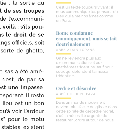
e : la sor­tie du
C’est un texte toujours vivant ; il
nel de ses troupes
nous communique les pensées du
Dieu qui aime nos âmes comme
e l’ex­com­mu­ni­
un Père.
oi­là : s’ils pou­
Rome condamne
pas le droit de se
canoniquement, mais se tait
ngs offi­ciels, soit
doctrinalement
sorte de ghet­to,
ABBÉ ALAIN LORANS
On ne reviendra plus aux
excommunications et aux
anathèmes tridentins, sauf pour
le sas a été amé­
ceux qui défendent la messe
tridentine.
l n’est, de par sa
 est une impasse
.
Ordre et désordre
­pé­rant. Il reste
ABBÉ PHILIPPE PAZAT
 lieu est un bon
Dans un monde moderne il
devient plus facile de glisser dans
’à voir l’ar­deur
cette spirale de désordre moral,
d’où la nécessité urgente de
es” pour le motu
restaurer l’ordre autour de nous.
stables existent