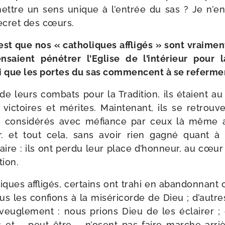
mettre un sens unique à l’en­trée du sas ? Je n’en
ecret des cœurs.
’est que nos « catho­liques affli­gés » sont vrai­me
pen­saient péné­trer l’Eglise de l’in­té­rieur pour
­ci que les portes du sas com­mencent à se referme
de leurs com­bats pour la Tradition, ils étaient au
t vic­toires et mérites. Maintenant, ils se retro
elle, consi­dé­rés avec méfiance par ceux là même 
ler. et tout cela, sans avoir rien gagné quant 
raire : ils ont per­du leur place d’hon­neur, au cœu
tion.
iques affli­gés, cer­tains ont tra­hi en aban­don­nan
s les confions à la misé­ri­corde de Dieu ; d’autr
veu­gle­ment : nous prions Dieu de les éclai­rer ; 
és et – peut-​être – n’osent pas faire marche arri