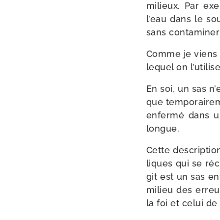
milieux. Par exe
l’eau dans le so
sans conta­mi­ner
Comme je viens d
lequel on l’u­ti­l
En soi, un sas n’e
que tem­po­rai­re
enfer­mé dans un
longue.
Cette des­crip­ti
liques qui se ré
git est un sas en
milieu des erreu
la foi et celui d