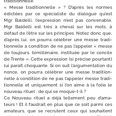
traditionnelle.
« Messe tra­di­tion­nelle » ? D’après les normes
édic­tées par ce spé­cia­liste du dia­logue qu’est
Mgr Baldelli, l’ex­pres­sion n’est pas conve­nable.
Mgr Baldelli est très à che­val sur les mots, à
défaut de l’être sur les prin­cipes. Notez donc que,
d’a­près lui, on pour­ra célé­brer une messe tra­di­
tion­nelle à condi­tion de ne pas l’ap­pe­ler « messe
de tou­jours, bimil­lé­naire, ins­ti­tuée par le concile
de Trente ». Cette expres­sion (si pré­cise pour­tant)
lui paraît cho­quante. Si on suit l’ar­gu­men­ta­tion du
nonce, on pour­ra célé­brer une messe tra­di­tion­
nelle à condi­tion de ne pas l’ap­pe­ler messe tra­di­
tion­nelle et uni­que­ment si l’on aime à la folie le
nou­veau rituel : de qui se moque-t-il ?
Ce Nouveau rituel a déjà tel­le­ment peu d’a­ma­
teurs ! Et il fau­drait en plus que ce soit par­mi ces
ama­teurs, que se recrutent ceux qui sou­haitent