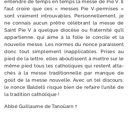
entendre de temps en temps la messe de Pie V. Il
faut croire que ces « messes Pie V‑permises »
sont vrai­ment introu­vables. Personnellement, je
ne connais aucun prêtre célé­brant la messe de
Saint Pie V à quelque dio­cèse ou fra­ter­ni­té qu’il
appar­tienne, qui aime à la folie le concile et la
nou­velle messe. Les normes du nonce paraissent
donc tout sim­ple­ment inap­pli­cables. Prises au
pied de la lettre, elles abou­tissent à mettre sur le
même pied tous les catho­liques qui res­tent atta­
chés à la messe tra­di­tion­nelle par manque de
goût de la messe nou­velle. Avec un tel dis­cours,
le nonce Baldelli risque bien de refaire l’u­ni­té de
la tra­di­tion catholique !
Abbé Guillaume de Tanoüarn †