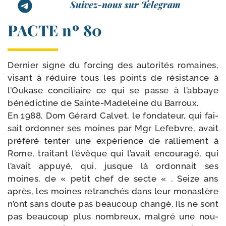
Suivez-nous sur Telegram
PACTE nº 80
Dernier signe du for­cing des auto­ri­tés romaines,
visant à réduire tous les points de résis­tance à
l’Oukase conci­liaire ce qui se passe à l’ab­baye
béné­dic­tine de Sainte-​Madeleine du Barroux.
En 1988, Dom Gérard Calvet, le fon­da­teur, qui fai­
sait ordon­ner ses moines par Mgr Lefebvre, avait
pré­fé­ré ten­ter une expé­rience de ral­lie­ment à
Rome, trai­tant l’é­vêque qui l’a­vait encou­ra­gé, qui
l’a­vait appuyé, qui, jusque là ordon­nait ses
moines, de « petit chef de secte « . Seize ans
après, les moines retran­chés dans leur monas­tère
n’ont sans doute pas beau­coup chan­gé. Ils ne sont
pas beau­coup plus nom­breux, mal­gré une nou­