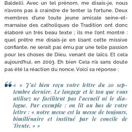
Baldelli. Avec un tel pré­nom, me disais-​je, nous
n’a­vons pas à craindre de ten­ter la for­tune. Deux
membres d’une toute jeune ami­cale seine-​et-​
marnaise des catho­liques de Tradition ont donc
éla­bo­ré un très beau texte ; ils me l’ont mon­tré :
quel prêtre me disais-​je en lisant cette mis­sive
confiante, ne serait pas ému par une telle pas­sion
pour les choses de Dieu, venant de laïcs. Et cela
aujourd’­hui, en 2003. Eh bien Cela n’a sans doute
pas été la réac­tion du nonce. Voici sa réponse :
« » J’ai bien reçu votre lettre du 20 sep­
tembre der­nier. Le lan­gage et le ton que vous
uti­li­sez ne faci­litent pas l’ac­cueil ni le dia­
logue. Par exemple : on lit au bas de votre
lettre : « notre messe est la messe de tou­jours,
bimil­lé­naire et ins­ti­tué par le concile de
Trente. » »