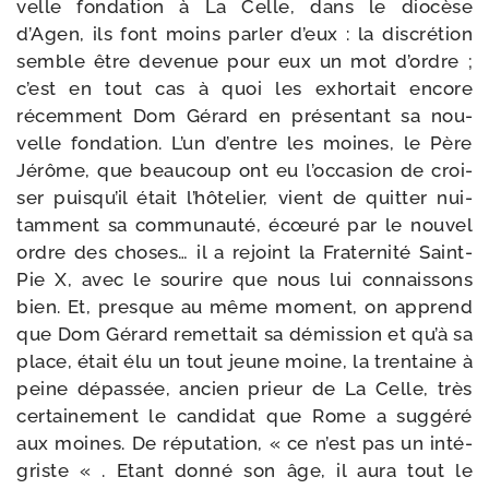
velle fon­da­tion à La Celle, dans le dio­cèse
d’Agen, ils font moins par­ler d’eux : la dis­cré­tion
semble être deve­nue pour eux un mot d’ordre ;
c’est en tout cas à quoi les exhor­tait encore
récem­ment Dom Gérard en pré­sen­tant sa nou­
velle fon­da­tion. L’un d’entre les moines, le Père
Jérôme, que beau­coup ont eu l’oc­ca­sion de croi­
ser puis­qu’il était l’hô­te­lier, vient de quit­ter nui­
tam­ment sa com­mu­nau­té, écœu­ré par le nou­vel
ordre des choses… il a rejoint la Fraternité Saint-​
Pie X, avec le sou­rire que nous lui connais­sons
bien. Et, presque au même moment, on apprend
que Dom Gérard remet­tait sa démis­sion et qu’à sa
place, était élu un tout jeune moine, la tren­taine à
peine dépas­sée, ancien prieur de La Celle, très
cer­tai­ne­ment le can­di­dat que Rome a sug­gé­ré
aux moines. De répu­ta­tion, « ce n’est pas un inté­
griste « . Etant don­né son âge, il aura tout le