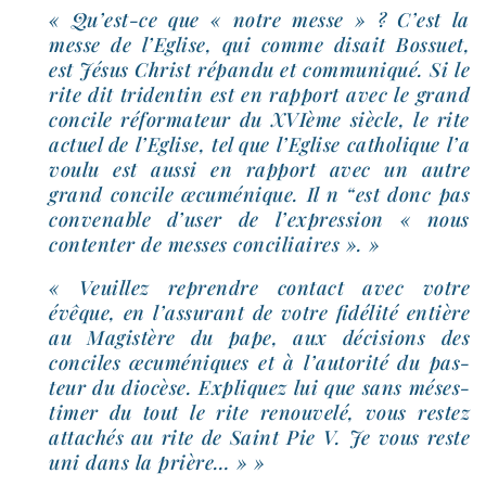
« Qu’est-​ce que « notre messe » ? C’est la
messe de l’Eglise, qui comme disait Bossuet,
est Jésus Christ répan­du et com­mu­ni­qué. Si le
rite dit tri­den­tin est en rap­port avec le grand
concile réfor­ma­teur du XVIème siècle, le rite
actuel de l’Eglise, tel que l’Eglise catho­lique l’a
vou­lu est aus­si en rap­port avec un autre
grand concile œcu­mé­nique. Il n “est donc pas
conve­nable d’u­ser de l’ex­pres­sion « nous
conten­ter de messes conciliaires ». »
« Veuillez reprendre contact avec votre
évêque, en l’as­su­rant de votre fidé­li­té entière
au Magistère du pape, aux déci­sions des
conciles œcu­mé­niques et à l’au­to­ri­té du pas­
teur du dio­cèse. Expliquez lui que sans més­es­
ti­mer du tout le rite renou­ve­lé, vous res­tez
atta­chés au rite de Saint Pie V. Je vous reste
uni dans la prière… » »