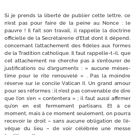
Si je prends la liber­té de publier cette lettre, ce
n’est pas pour faire de la peine au Nonce : le
pauvre ! Il fait son tra­vail, il rap­pelle la doc­trine
offi­cielle de la Secrétairerie d’Etat dont il dépend,
concer­nant l’at­ta­che­ment des fidèles aux formes
de la Tradition catho­lique. Il faut rappelle-​t-​il, que
cet atta­che­ment ne cherche pas à s’en­tou­rer de
jus­ti­fi­ca­tions ou d’ar­gu­ments : » aucune més­es­
time pour le rite renou­ve­lé « . Pas la moindre
réserve sur le concile Vatican II. Un grand amour
pour ses réformes : il n’est pas conve­nable de dire
que l’on s’en « conten­te­ra » ; il faut aus­si affir­mer
qu’on en est fer­me­ment par­ti­sans. Et à ce
moment, mais à ce moment seule­ment, on pour­ra
rece­voir le droit – sans aucune obli­ga­tion de l’é­
vêque du lieu – de voir célé­brée une messe