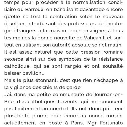
temps pour pro­cé­der à la nor­ma­li­sa­tion conci­
liaire du Barroux, en bana­li­sant davan­tage encore
qu’elle ne l’est la célé­bra­tion selon le nou­veau
rituel, en intro­dui­sant des pro­fes­seurs de théo­lo­
gie étran­gers à la mai­son, pour ensei­gner à tous
les moines la bonne nou­velle de Vatican II et sur­
tout en uti­li­sant son auto­ri­té abso­lue soir et matin.
Il est assez natu­rel que cette pres­sion romaine
s’exerce ain­si sur des sym­boles de la résis­tance
catho­lique, qui se sont ran­gés et ont sou­hai­té
bais­ser pavillon…
Mais le plus éton­nant, c’est que rien n’é­chappe à
la vigi­lance des chiens de garde.
J’ai, dans ma petite com­mu­nau­té de Tournan-​en-​
Brie, des catho­liques fer­vents, qui ne renoncent
pas faci­le­ment au com­bat. Ils ont donc prit leur
plus belle plume pour écrire au nonce romain
actuel­le­ment en poste à Paris, Mgr Fortunato