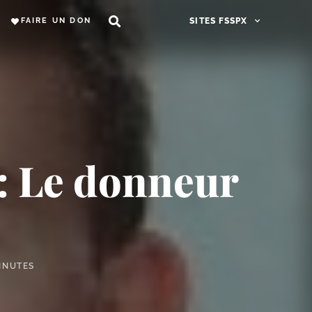
FAIRE UN DON
SITES FSSPX
 : Le donneur
INUTES