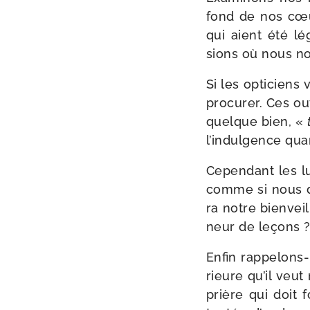
fond de nos cœurs
qui aient été l
sions où nous n
Si les opti­ciens
pro­cu­rer. Ces o
quelque bien, «
l’indulgence qua
Cependant les lu
comme si nous de
ra notre bien­vei
neur de leçons 
Enfin rappelons-​
rieure qu’il veut
prière qui doit