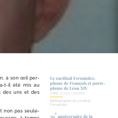
n, à son œil per­
Le cardinal Fernández,
plume de François et porte-​
‑t-​il été mis au
plume de Léon XIV
es des uns et des
ABBÉ ALAIN LORANS
Bibliographie du cardinal
Fernandez
et non pas seule­
e
50
anniversaire de la
tou­rage, à temps