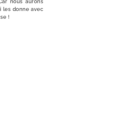
n. Car nous aurons
ui les donne avec
se !