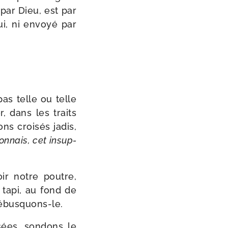
e par Dieu, est par
ui, ni envoyé par
pas telle ou telle
, dans les traits
ns croi­sés jadis,
con­nais, cet insup­
ir notre poutre,
t tapi, au fond de
Débusquons-le.
ées, son­dons le