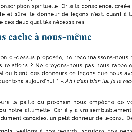
ns­crip­tion spi­ri­tuelle. Or si la conscience, créé
te et sûre, le don­neur de leçons n’est, quant à l
e ces deux qua­li­tés nécessaires.
us cache à nous-même
tion ci-​dessus pro­po­sée, ne reconnaissons-​nous 
 rela­tions ? Ne croyons-​nous pas nous rap­pe­ler
mal ou bien), des don­neurs de leçons que nous avo
quen­tons aujourd’hui ? «
Ah ! c’est bien lui, je le re
ours la paille du pro­chain nous empêche de vo
ou notre allu­mette. Car il y a vrai­sem­bla­ble­men
­du­ment can­dides, un petit don­neur de leçons… 
ots, veillons à nos regards, scru­tons nos pen­s