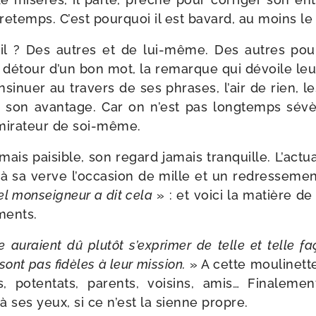
tre­temps. C’est pour­quoi il est bavard, au moins l
-​il ? Des autres et de lui-​même. Des autres pour
u détour d’un bon mot, la remarque qui dévoile leu
si­nuer au tra­vers de ses phrases, l’air de rien,
 à son avan­tage. Car on n’est pas long­temps sév
mi­ra­teur de soi-même.
ais pai­sible, son regard jamais tran­quille. L’actual
it à sa verve l’occasion de mille et un redres­se­me
el mon­sei­gneur a dit cela
» : et voi­ci la matière de
ments.
 auraient dû plu­tôt s’exprimer de telle et telle fa
sont pas fidèles à leur mis­sion.
» A cette mou­li­net
es, poten­tats, parents, voi­sins, amis… Finale
à ses yeux, si ce n’est la sienne propre.