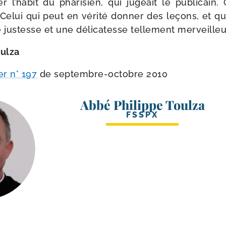
r l’habit du pha­ri­sien, qui jugeait le publi­cai
Celui qui peut en véri­té don­ner des leçons, et q
jus­tesse et une déli­ca­tesse tel­le­ment merveilleu
oulza
er n° 197
de septembre-​octobre 2010
Abbé Philippe Toulza
FSSPX