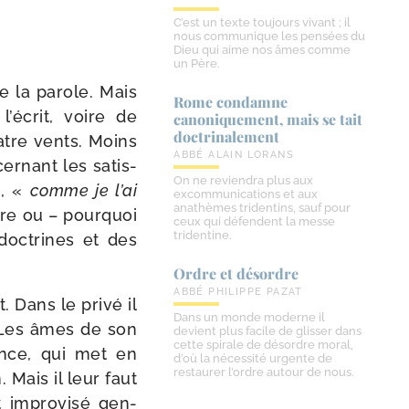
C’est un texte toujours vivant ; il
nous communique les pensées du
Dieu qui aime nos âmes comme
un Père.
de la parole. Mais
Rome condamne
l’écrit, voire de
canoniquement, mais se tait
doctrinalement
uatre vents. Moins
ABBÉ ALAIN LORANS
cer­nant les satis­
On ne reviendra plus aux
, «
comme je l’ai
excommunications et aux
anathèmes tridentins, sauf pour
ire ou – pour­quoi
ceux qui défendent la messe
tridentine.
doc­trines et des
Ordre et désordre
ABBÉ PHILIPPE PAZAT
. Dans le pri­vé il
Dans un monde moderne il
x. Les âmes de son
devient plus facile de glisser dans
cette spirale de désordre moral,
ence, qui met en
d’où la nécessité urgente de
restaurer l’ordre autour de nous.
 Mais il leur faut
 impro­vi­sé gen­