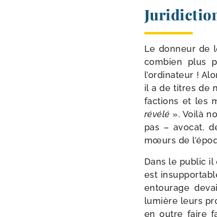
Juridictio
Le don­neur de le
com­bien plus pé
l’ordinateur ! Al
il a de titres de 
fac­tions et les
révé­lé
». Voilà no
pas – avo­cat, d
mœurs de l’épo
Dans le public il 
est insup­por­tab
entou­rage deva
lumière leurs pro
en outre faire f