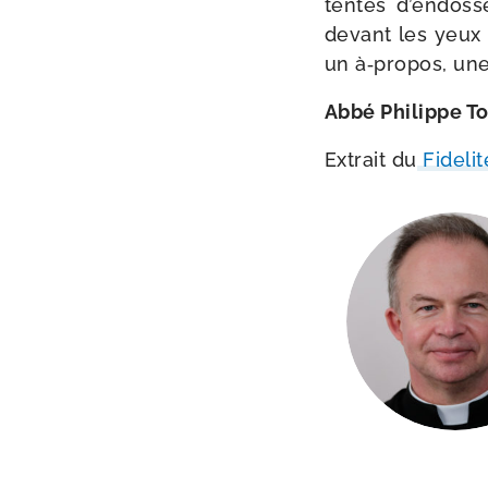
ten­tés d’endosse
devant les yeux 
un à‑propos, une 
Abbé Philippe T
Extrait du
Fidelit