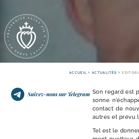
ACCUEIL
ACTUALITÉS
EDITORI
Son regard est p
Suivez-nous sur Telegram
sonne n’échappe.
contact de nou­v
autres et pré­vu 
Tel est le don­n
ment guet­teur d