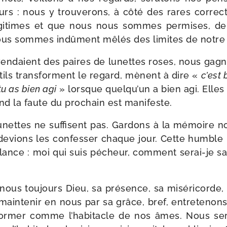
 : nous y trou­ve­rons, à côté des rares cor­rec­ti
égi­times et que nous nous sommes per­mises, de 
ous sommes indû­ment mêlés des limites de notre 
 ven­daient des paires de lunettes roses, nous gag
utils trans­forment le regard, mènent à dire «
c’est 
tu as bien agi
» lorsque quelqu’un a bien agi. Elles 
nd la faute du pro­chain est manifeste.
nettes ne suf­fisent pas. Gardons à la mémoire no
vions les confes­ser chaque jour. Cette humble pr
llance : moi qui suis pécheur, com­ment serai-​je sa
?
nous tou­jours Dieu, sa pré­sence, sa misé­ri­corde, l
 main­te­nir en nous par sa grâce, bref, entre­te­nons
 for­mer comme l’habitacle de nos âmes. Nous se