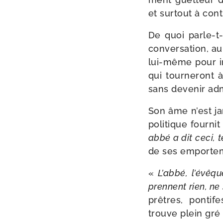
et sur­tout à con
De quoi parle-​t
conver­sa­tion, a
lui-​même pour in
qui tour­ne­ront
sans deve­nir ad
Son âme n’est jam
poli­tique four­n
abbé a dit ceci, t
de ses emporte
«
L’abbé, l’évêque
prennent rien, ne 
prêtres, pon­tif
trouve plein gré 