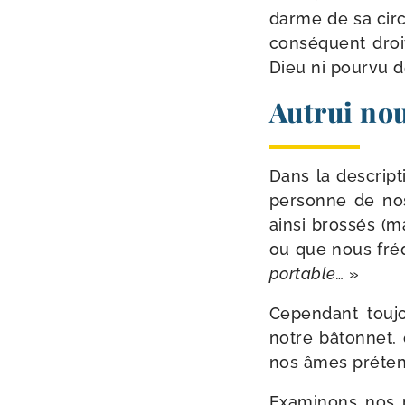
darme de sa cir­co
consé­quent droi
Dieu ni pour­vu d
Autrui no
Dans la des­crip­
per­sonne de nos
ain­si bros­sés (
ou que nous fré­
por­table…
»
Cependant tou­j
notre bâton­net, 
nos âmes pré­ten
Examinons nos m