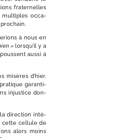
ons fra­ter­nelles
mul­tiples occa­
prochain.
ne­rions à nous en
bien »
lorsqu’il y a
poussent aus­si à
s misères d’hier,
a­tique garan­ti­
ns injus­tice don­
a direc­tion inté­
 cette cel­lule de
rons alors moins