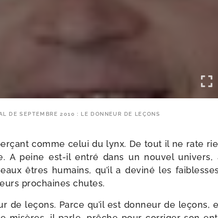
AL DE SEPTEMBRE 2010 : LE DONNEUR DE LEÇONS
er­çant comme celui du lynx. De tout il ne rate rie
 A peine est-​il entré dans un nou­vel uni­vers, a
eaux êtres humains, qu’il a devi­né les fai­bless
leurs pro­chaines chutes.
eur de leçons. Parce qu’il est don­neur de leçons, 
e misères, il parle, prêche pour cor­ri­ger son en