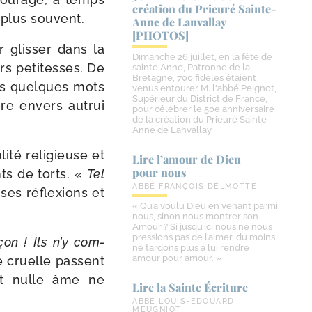
création du Prieuré Sainte-​
e plus souvent.
Anne de Lanvallay
[PHOTOS]
 glis­ser dans la
Dimanche 26 juillet, en la fête de
rs peti­tesses. De
sainte Anne, Patronne de la
Bretagne, 700 fidèles étaient
 les quelques mots
venus entourer M. l'abbé Peignot,
Supérieur du District de France,
ère envers autrui
pour célébrer le 50e anniversaire
de la création du Prieuré Sainte-
Anne de Lanvallay
ité reli­gieuse et
Lire l’amour de Dieu
pour nous
nts de torts. «
Tel
ABBÉ FRANÇOIS DELMOTTE
 ses réflexions et
« Qu’a voulu Dieu en venant parmi
nous, sinon nous montrer son
Amour ? Si jusqu’ici nous ne nous
pressions pas de l’aimer, du moins
çon ! Ils n’y com­
ne tardons plus à lui rendre
amour pour amour. »
te cruelle passent
ment nulle âme ne
Lire la Sainte Écriture
ABBÉ LOUIS-EDOUARD
MEUGNIOT