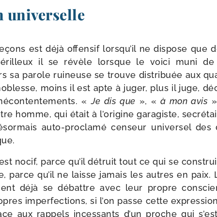
n universelle
çons est déjà offen­sif lorsqu’il ne dis­pose que 
rilleux il se révèle lorsque le voi­ci muni de 
ors sa parole rui­neuse se trouve dis­tri­buée aux q
noblesse, moins il est apte à juger, plus il juge, dé
 mécon­ten­te­ments. «
Je dis que
», «
à mon avis
»
tre homme, qui était à l’origine gara­giste, secré­ta
ésor­mais auto-​proclamé cen­seur uni­ver­sel des 
que.
est nocif, parce qu’il détruit tout ce qui se construit
le, parce qu’il ne laisse jamais les autres en pai
ient déjà se débattre avec leur propre consci
pres imper­fec­tions, si l’on passe cette expres­sion.
ace aux rap­pels inces­sants d’un proche qui s’est