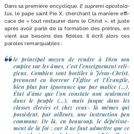
Dans sa pre­mière ency­clique,
E supre­mi apos­to­la­
tus
, le pape saint Pie X, cher­chant la manière effi­
cace de « tout res­tau­rer dans le Christ », et juste
après avoir par­lé de la for­ma­tion des prêtres, en
vient aux besoins des fidèles. Il écrit alors ces
paroles remarquables :
le prin­ci­pal moyen de rendre à Dieu son
empire sur les âmes, c’est l’en­sei­gne­ment reli­
gieux. Combien sont hos­tiles à Jésus-​Christ,
prennent en hor­reur l’Église et l’Évangile,
bien plus par igno­rance que par malice (…).
État d’âme que l’on constate non seule­ment
dans le peuple (…), mais jusque dans les
classes éle­vées et chez ceux- là mêmes qui
pos­sèdent, par ailleurs, une ins­truc­tion peu
com­mune. De là, en beau­coup, le dépé­ris­se­
ment de la foi ; car il ne faut admettre que ce