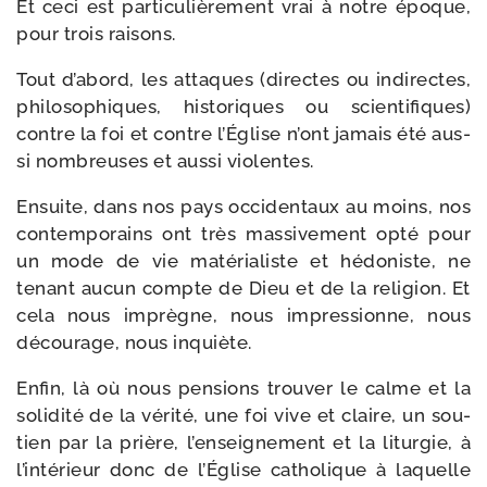
Et ceci est par­ti­cu­liè­re­ment vrai à notre époque,
pour trois raisons.
Tout d’a­bord, les attaques (directes ou indi­rectes,
phi­lo­so­phiques, his­to­riques ou scien­ti­fiques)
contre la foi et contre l’Église n’ont jamais été aus­
si nom­breuses et aus­si violentes.
Ensuite, dans nos pays occi­den­taux au moins, nos
contem­po­rains ont très mas­si­ve­ment opté pour
un mode de vie maté­ria­liste et hédo­niste, ne
tenant aucun compte de Dieu et de la reli­gion. Et
cela nous imprègne, nous impres­sionne, nous
décou­rage, nous inquiète.
Enfin, là où nous pen­sions trou­ver le calme et la
soli­di­té de la véri­té, une foi vive et claire, un sou­
tien par la prière, l’en­sei­gne­ment et la litur­gie, à
l’in­té­rieur donc de l’Église catho­lique à laquelle