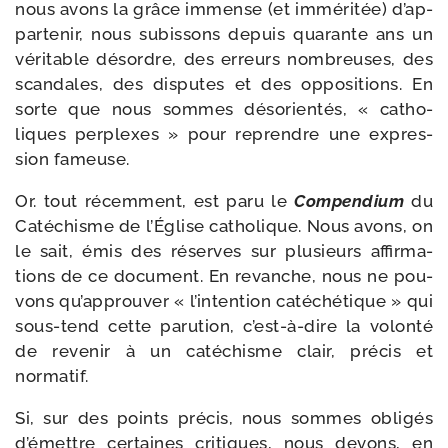
nous avons la grâce immense (et immé­ri­tée) d’ap­
par­te­nir, nous subis­sons depuis qua­rante ans un
véri­table désordre, des erreurs nom­breuses, des
scan­dales, des dis­putes et des oppo­si­tions. En
sorte que nous sommes déso­rien­tés, « catho­
liques per­plexes » pour reprendre une expres­
sion fameuse.
Or. tout récem­ment, est paru le
Compendium
du
Catéchisme de l’Église catho­lique. Nous avons, on
le sait, émis des réserves sur plu­sieurs affir­ma­
tions de ce docu­ment. En revanche, nous ne pou­
vons qu’ap­prou­ver « l’in­ten­tion caté­ché­tique » qui
sous-​tend cette paru­tion, c’est-​à-​dire la volon­té
de reve­nir à un caté­chisme clair, pré­cis et
normatif.
Si, sur des points pré­cis, nous sommes obli­gés
d’é­mettre cer­taines cri­tiques, nous devons, en