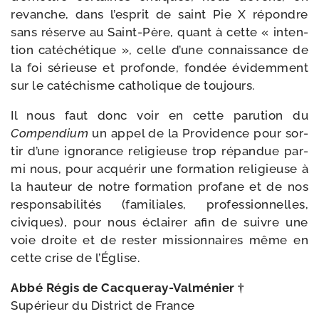
revanche, dans l’es­prit de saint Pie X répondre
sans réserve au Saint-​Père, quant à cette « inten­
tion caté­ché­tique », celle d’une connais­sance de
la foi sérieuse et pro­fonde, fon­dée évi­dem­ment
sur le caté­chisme catho­lique de toujours.
Il nous faut donc voir en cette paru­tion du
Compendium
un appel de la Providence pour sor­
tir d’une igno­rance reli­gieuse trop répan­due par­
mi nous, pour acqué­rir une for­ma­tion reli­gieuse à
la hau­teur de notre for­ma­tion pro­fane et de nos
res­pon­sa­bi­li­tés (fami­liales, pro­fes­sion­nelles,
civiques), pour nous éclai­rer afin de suivre une
voie droite et de res­ter mis­sion­naires même en
cette crise de l’Église.
Abbé Régis de Cacqueray-​Valménier †
Supérieur du District de France