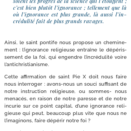
soient les pro­grès de la science qui l’é­touffent ;
c’est bien plu­tôt l’i­gno­rance ; tel­le­ment que là
où l’i­gno­rance est plus grande, là aus­si l’in­
cré­du­li­té fait de plus grands ravages.
Ainsi, le saint pon­tife nous pro­pose un che­mi­ne­
ment : l’i­gno­rance reli­gieuse entraîne le dépé­ris­
se­ment de la foi, qui engendre l’in­cré­du­li­té voire
l’antichristianisme.
Cette affir­ma­tion de saint Pie X doit nous faire
nous inter­ro­ger : avons-​nous un sou­ci suf­fi­sant de
notre ins­truc­tion reli­gieuse, ou sommes- nous
mena­cés, en rai­son de notre paresse et de notre
incu­rie sur ce point capi­tal, d’une igno­rance reli­
gieuse qui peut, beau­coup plus vite que nous ne
l’i­ma­gi­nons, faire dépé­rir notre foi ?