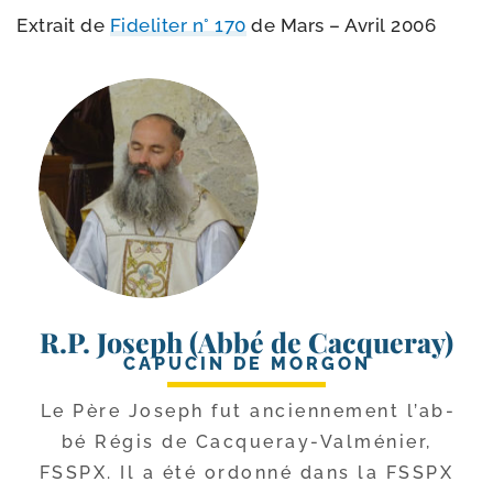
Extrait de
Fideliter n° 170
de Mars – Avril 2006
R.P. Joseph (Abbé de Cacqueray)
CAPUCIN DE MORGON
Le Père Joseph fut ancien­ne­ment l’ab­
bé Régis de Cacqueray-​Valménier,
FSSPX. Il a été ordon­né dans la FSSPX