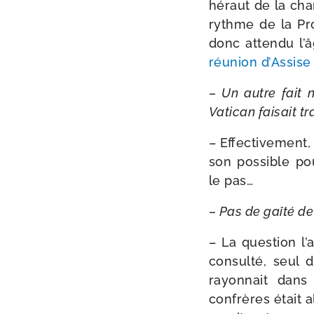
héraut de la cha­
rythme de la Pro
donc atten­du l’
réunion d’Assise
– Un autre fait n’
Vatican fai­sait t
– Effectivement, 
son pos­sible pou
le pas…
– Pas de gaî­té de
– La ques­tion l’a
consul­té, seul 
rayon­nait dan
confrères était al