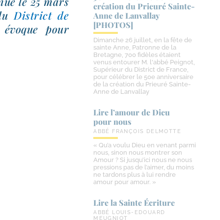
e­nue le 25 mars
création du Prieuré Sainte-​
 du
District de
Anne de Lanvallay
[PHOTOS]
 évoque pour
Dimanche 26 juillet, en la fête de
sainte Anne, Patronne de la
Bretagne, 700 fidèles étaient
venus entourer M. l'abbé Peignot,
Supérieur du District de France,
pour célébrer le 50e anniversaire
de la création du Prieuré Sainte-
Anne de Lanvallay
Lire l’amour de Dieu
pour nous
ABBÉ FRANÇOIS DELMOTTE
« Qu’a voulu Dieu en venant parmi
nous, sinon nous montrer son
Amour ? Si jusqu’ici nous ne nous
pressions pas de l’aimer, du moins
ne tardons plus à lui rendre
amour pour amour. »
Lire la Sainte Écriture
ABBÉ LOUIS-EDOUARD
MEUGNIOT