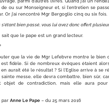
 ouvrage, par­mi d’autres livres. Quand j’ai un rende
e de ou sur Monseigneur et, si l’en­tre­tien se passe 
ur. Or j’ai ren­con­tré Mgr Bergoglio cinq ou six fois.
ns s’é­tant bien pas­sé, vous lui avez donc offert plu­si
n sait que le pape est un grand lecteur.
?
jou­ter que la vie de Mgr Lefebvre montre le bien 
est fidèle. Si de nom­breux évêques étaient alors 
 en aurait été le résul­tat ? Si l’Eglise arrive à se r
 sainte messe, elle devra com­battre, bien sûr, car
ut objet de contra­dic­tion, mais elle aura pou
s par
Anne Le Pape
– du 25 mars 2016