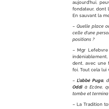
aujourd’­hui, peu
fon­da­teur, dont 
En sau­vant la me
– Quelle place oc
celle d’une per­so
positions ?
– Mgr Lefebvre f
indé­nia­ble­men
dent, avec une fo
foi. Tout cela lui
–
L’abbé Puga
, 
Oddi
à Ecône, qu
tombe et ter­mi­na
– La Tradition to