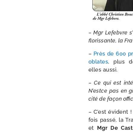
– Mgr Lefebvre s’e
flo­ris­sante, la F
–
Près de 600 p
oblates
, plus d
elles aussi.
– Ce qui est inté
N’estce pas en gra
cité de façon offi­
– C’est évident !
fois pas­sé, la T
et
Mgr De Cast