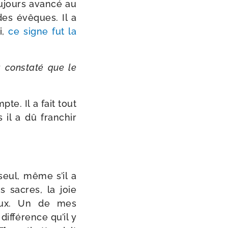
u­jours avan­cé au
des évêques. Il a
i,
ce signe fut la
 a consta­té que le
te. Il a fait tout
 il a dû fran­chir
n seul, même s’il a
s sacres, la joie
reux. Un de mes
if­fé­rence qu’il y