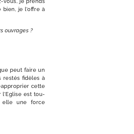
z-​vous, je prends
bien, je l’offre à
eurs ouvrages ?
que peut faire un
res­tés fidèles à
éap­pro­prier cette
 l’Eglise est tou­
r elle une force