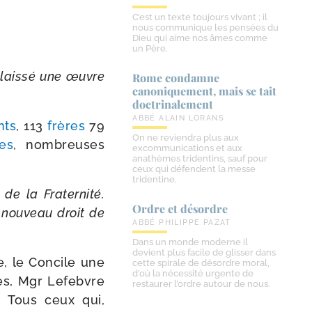
C’est un texte toujours vivant ; il
nous communique les pensées du
Dieu qui aime nos âmes comme
un Père.
a lais­sé une œuvre
Rome condamne
canoniquement, mais se tait
doctrinalement
ABBÉ ALAIN LORANS
nts
, 113
frères
79
On ne reviendra plus aux
es
, nom­breuses
excommunications et aux
anathèmes tridentins, sauf pour
ceux qui défendent la messe
tridentine.
 de la Fraternité.
Ordre et désordre
à nou­veau droit de
ABBÉ PHILIPPE PAZAT
Dans un monde moderne il
devient plus facile de glisser dans
re, le Concile une
cette spirale de désordre moral,
d’où la nécessité urgente de
ques, Mgr Lefebvre
restaurer l’ordre autour de nous.
. Tous ceux qui,