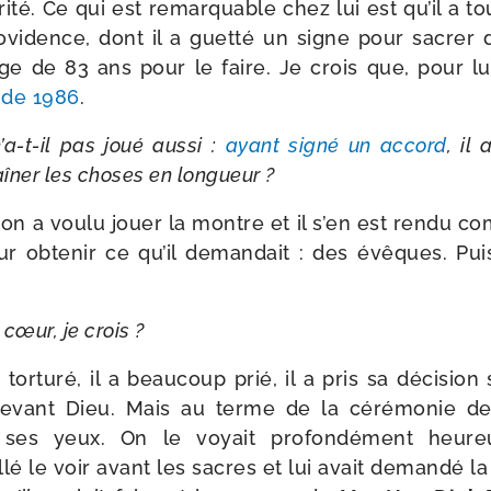
ri­té. Ce qui est remar­quable chez lui est qu’il a to
vidence, dont il a guet­té un signe pour sacrer 
âge de 83 ans pour le faire. Je crois que, pour lu
 de 1986
.
a-​t-​il pas joué aus­si :
ayant signé un accord
, il
raî­ner les choses en longueur ?
on a vou­lu jouer la montre et il s’en est ren­du comp
r obte­nir ce qu’il deman­dait : des évêques. Puis
 cœur, je crois ?
 tor­tu­ré, il a beau­coup prié, il a pris sa déci­sio
devant Dieu. Mais au terme de la céré­mo­nie de
s ses yeux. On le voyait pro­fon­dé­ment heu­
lé le voir avant les sacres et lui avait deman­dé la d