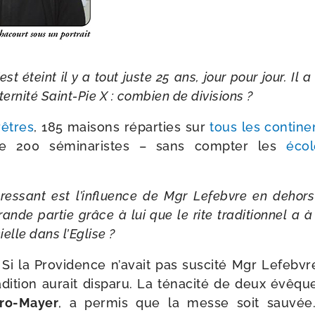
st éteint il y a tout juste 25 ans, jour pour jour. Il 
raternité Saint-​Pie X : com­bien de divisions ?
rêtres
, 185 mai­sons répar­ties sur
tous les conti­ne
e 200 sémi­na­ristes – sans comp­ter les
écol
­res­sant est l’in­fluence de Mgr Lefebvre en dehors
nde par­tie grâce à lui que le rite tra­di­tion­nel a 
cielle dans l’Eglise ?
 Si la Providence n’a­vait pas sus­ci­té Mgr Lefebv
radition aurait dis­pa­ru. La téna­ci­té de deux évê
ro-​Mayer
, a per­mis que la messe soit sau­vée