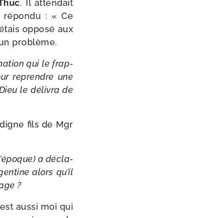
Thuc
. Il atten­dait
e répon­du : « Ce
é­tais oppo­sé aux
 d’un problème.
­tion qui le frap­
pour reprendre une
Dieu le déli­vra de
 digne fils de Mgr
l’é­poque) a décla­
entine alors qu’il
rage ?
est aus­si moi qui