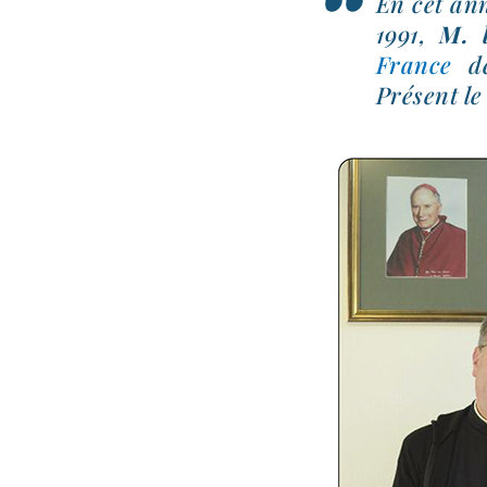
En cet ann
1991,
M. 
France
d
Présent le 