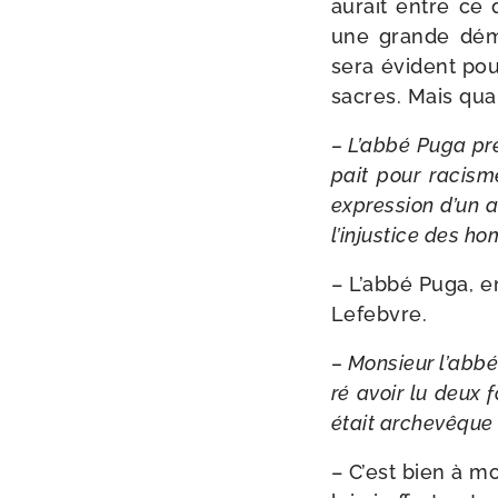
aurait entre ce q
une grande démon
sera évident pour
sacres. Mais quan
– L’abbé Puga pré
pait pour racisme
expres­sion d’un a
l’in­jus­tice des 
– L’abbé Puga, en
Lefebvre.
– Monsieur l’ab­bé
ré avoir lu deux 
était arche­vêque 
– C’est bien à mo