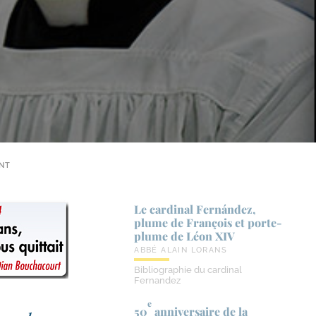
ENT
Le cardinal Fernández,
plume de François et porte-​
plume de Léon XIV
ABBÉ ALAIN LORANS
Bibliographie du cardinal
Fernandez
e
50
anniversaire de la