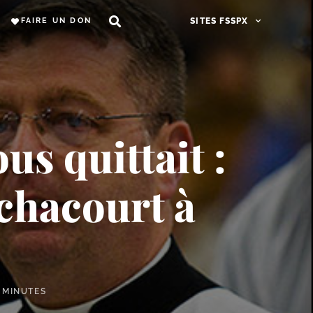
FAIRE UN DON
SITES FSSPX
us quittait :
chacourt à
 MINUTES