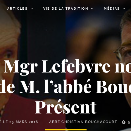
ARTICLES
VIE DE LA TRADITION
MÉDIAS
s, Mgr Lefebvre no
 de M. l’abbé Bou
Présent
É LE
25 MARS 2016
ABBÉ CHRISTIAN BOUCHACOURT
5