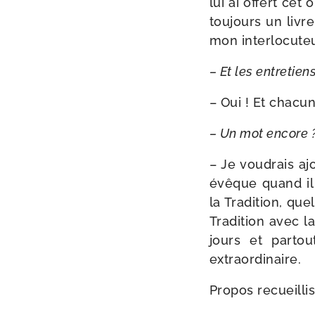
lui ai offert cet
tou­jours un livr
mon inter­lo­cu­te
– Et les entre­tie
– Oui ! Et cha­cu
– Un mot encore 
– Je vou­drais a
évêque quand il 
la Tradition, quel
Tradition avec la
jours et par­to
extraordinaire.
Propos recueilli