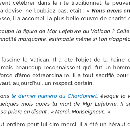
vent célé­brer dans le rite tra­di­tion­nel, le peu
la devise, ne l’ou­bliez pas, était : «
Nous avons cru 
sse, il a accom­pli la plus belle œuvre de cha­ri­té q
cupe la figure de Mgr Lefebvre au Vatican ? Celle d’
n­na­li­té mar­quante, esti­mable même si l’on n’ap­pré
as­cine le Vatican. Il a été l’ob­jet de la haine 
t, mais beau­coup recon­naissent qu’il fut un homm
rce d’âme extra­or­di­naire. Il a tout sacri­fié pou
 vaut, aujourd’­hui, un res­pect certain.
dans
le der­nier numé­ro du Chardonnet
, évoque la 
elques mois après la mort de Mgr Lefebvre. Il se 
 sa prière en disant : « Merci, Monseigneur… »
ut entière peut lui dire mer­ci. Il a été un héraut d