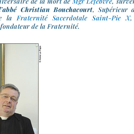
i­ver­saire de la mort de
Mgr Lefebvre
, sur­v
l’ab­bé Christian Bouchacourt
, Supérieur
e la
Fraternité Sacerdotale Saint-​Pie X
,
fon­da­teur de la Fraternité.