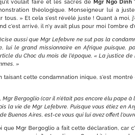
u’il vou­lait faire et les sacres de
Mgr Ngo Dinh 
s­tra­tion théo­lo­gique. Monseigneur lui a just
 tous. » Et cela s’est révé­lé juste ! Quant à moi, j’
d c’est arri­vé, il n’y avait plus pour moi l’ombre
­cise aus­si que Mgr Lefebvre ne sut pas la condam­na
, lui le grand mis­sion­naire en Afrique puisque, 
rticle du Choc du mois de l’é­poque, « La jus­tice de 
hommes. »
 tai­sant cette condam­na­tion inique, s’est mon­tré
, Mgr Bergoglio (car il n’é­tait pas encore élu pape à 
fois la vie de Mgr Lefebvre. Puisque vous étiez en Arg
de Buenos Aires, est-​ce vous qui lui avez offert l’ouv
i que Mgr Bergoglio a fait cette décla­ra­tion, car c’