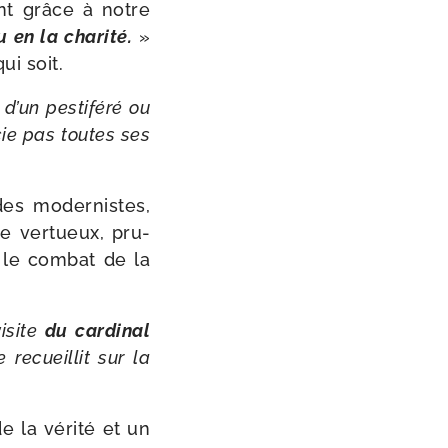
vent grâce à notre
en la cha­ri­té.
»
ui soit.
un pes­ti­fé­ré ou
­cie pas toutes ses
des moder­nistes,
e ver­tueux, pru­
r le com­bat de la
visite
du car­di­nal
recueillit sur la
e la véri­té et un