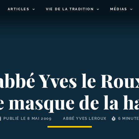
ARTICLES
VIE DE LA TRADITION
MÉDIAS
l’abbé Yves le Ro
e masque de la h
PUBLIÉ LE
8 MAI 2009
ABBÉ YVES LEROUX
6 MINUT