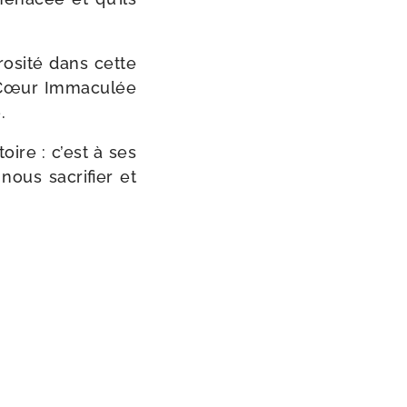
o­si­té dans cette
du Cœur Immaculée
.
oire : c’est à ses
nous sacri­fier et