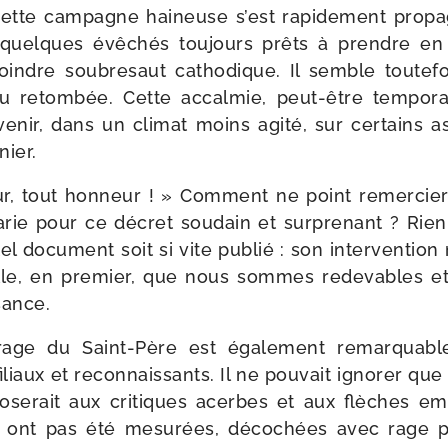
 cette cam­pagne hai­neuse s’est rapi­de­ment pro­p
e quelques évê­chés tou­jours prêts à prendre en
indre sou­bre­saut catho­dique. Il semble tou­te­f
 retom­bée. Cette accal­mie, peut-​être tem­po­
e­nir, dans un cli­mat moins agi­té, sur cer­tains 
nier.
r, tout hon­neur ! » Comment ne point remer­cier,
rie pour ce décret sou­dain et sur­pre­nant ? Rien 
tel docu­ment soit si vite publié : son inter­ven­tio
Elle, en pre­mier, que nous sommes rede­vables e
sance.
­rage du Saint-​Père est éga­le­ment remar­quab
liaux et recon­nais­sants. Il ne pou­vait igno­rer que 
oserait aux cri­tiques acerbes et aux flèches em
ui ont pas été mesu­rées, déco­chées avec rage p