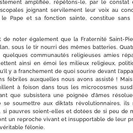
tris­te­ment ampli­fiée, répétons-​le, par le consta
s­co­pales joi­gnant ser­vi­le­ment leur voix au co
ir le Pape et sa fonc­tion sainte, consti­tue sans 
ant de noter éga­le­ment que la Fraternité Saint-​Pie
n, sous le tir nour­ri des mêmes bat­te­ries. Qua
 quelques com­mu­nau­tés reli­gieuses amies répar­
ent ain­si en émoi les milieux reli­gieux, poli­tiq
’il y a fran­che­ment de quoi sou­rire devant l’appa
ons fébriles aux­quelles nous avons assis­té ! Mai
uillent à foi­son dans tous les micro­cosmes sus­di
t que sub­sis­te­ra une poi­gnée d’âmes réso­lues
se sou­mettre aux dik­tats révo­lu­tion­naires, il
car, si pauvres soient-​elles et dotées de si peu d
t un reproche vivant et insup­por­table de leur pré­
véri­table félonie.