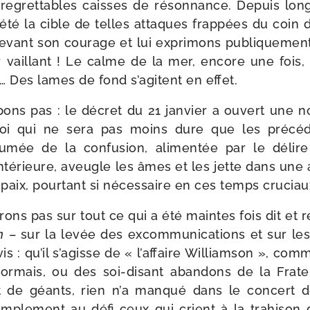
 regret­tables caisses de réson­nance. Depuis long­
 été la cible de telles attaques frap­pées du coin 
evant son cou­rage et lui expri­mons publi­que­ment 
­ter vaillant ! Le calme de la mer, encore une fois
 Des lames de fond s’agitent en effet.
ons pas : le décret du 21 jan­vier a ouvert une n
oi qui ne sera pas moins dure que les pré­cé­
umée de la confu­sion, ali­men­tée par le délire
té­rieure, aveugle les âmes et les jette dans une a
 paix, pour­tant si néces­saire en ces temps cruciau
ons pas sur tout ce qui a été maintes fois dit et r
m
– sur la levée des excom­mu­ni­ca­tions et sur les
­vis : qu’il s’agisse de « l’affaire Williamson », com
or­mais, ou des soi-​disant aban­dons de la Frater
 de géants, rien n’a man­qué dans le concert d
m­ple­ment au défi ceux qui crient à la tra­hi­son