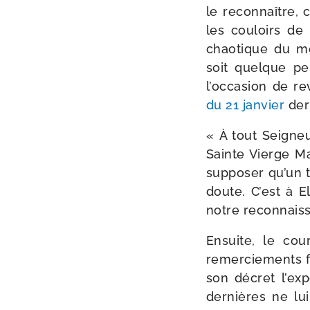
le recon­naître,
les cou­loirs d
chao­tique du mo
soit quelque peu
l’occasion de rev
du 21 jan­vier
der­
« À tout Seigneu
Sainte Vierge Ma
sup­po­ser qu’un 
doute. C’est à 
notre reconnais
Ensuite, le cou
remer­cie­ments fi
son décret l’exp
der­nières ne l