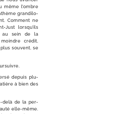
 ou même l’ombre
athème gran­di­lo­
sent. Comment ne
-​Just lorsqu’ils
rs au sein de la
moindre cré­dit,
 plus sou­vent, se
ursuivre.
er­sé depuis plu­
matière à bien des
-​delà de la per­
au­té elle-​même.