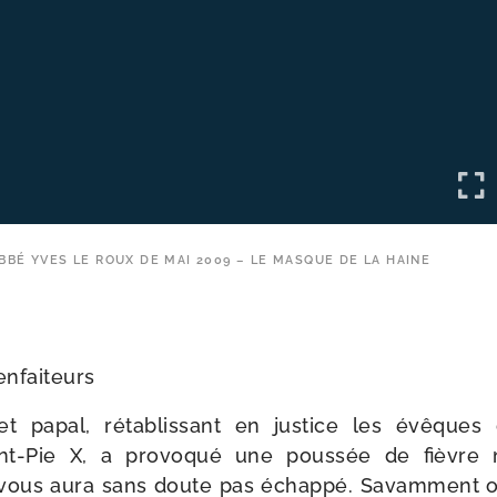
ABBÉ YVES LE ROUX DE MAI 2009 – LE MASQUE DE LA HAINE
enfaiteurs
t papal, réta­blis­sant en jus­tice les évêques 
nt-​Pie X, a pro­vo­qué une pous­sée de fièvre 
vous aura sans doute pas échap­pé. Savamment orc