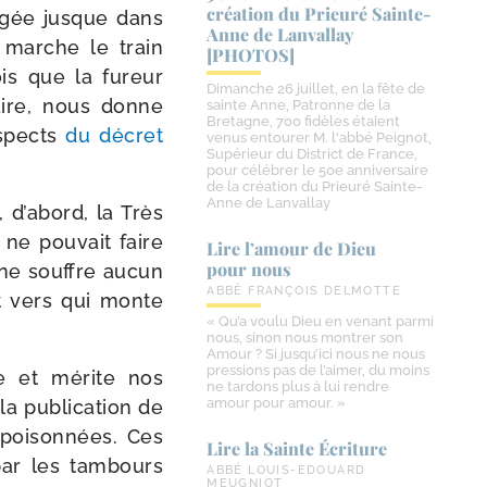
création du Prieuré Sainte-​
a­gée jusque dans
Anne de Lanvallay
 marche le train
[PHOTOS]
ois que la fureur
Dimanche 26 juillet, en la fête de
raire, nous donne
sainte Anne, Patronne de la
Bretagne, 700 fidèles étaient
aspects
du décret
venus entourer M. l'abbé Peignot,
Supérieur du District de France,
pour célébrer le 50e anniversaire
de la création du Prieuré Sainte-
Anne de Lanvallay
 d’abord, la Très
ne pou­vait faire
Lire l’amour de Dieu
pour nous
n ne souffre aucun
ABBÉ FRANÇOIS DELMOTTE
t vers qui monte
« Qu’a voulu Dieu en venant parmi
nous, sinon nous montrer son
Amour ? Si jusqu’ici nous ne nous
pressions pas de l’aimer, du moins
le et mérite nos
ne tardons plus à lui rendre
amour pour amour. »
la publi­ca­tion de
poi­son­nées. Ces
Lire la Sainte Écriture
ar les tam­bours
ABBÉ LOUIS-EDOUARD
MEUGNIOT