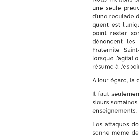
une seule preuv
d’une recu­lade d
quent est l’uni
point res­ter so
dénoncent les p
Fraternité Sain
lorsque l’agitati
résume à l’espoi
A leur égard, la 
Il faut seule­me
sieurs semaines s
enseignements.
Les attaques don
sonne même de Be