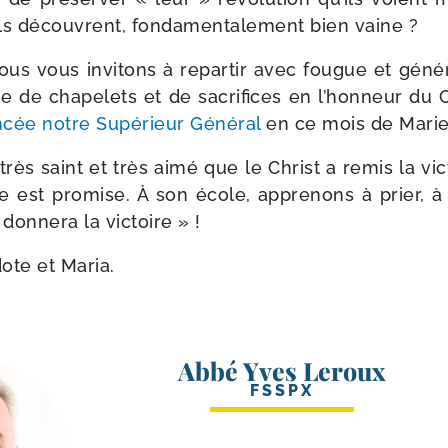
ls découvrent, fon­da­men­ta­le­ment bien vaine ?
ous vous invi­tons à repar­tir avec fougue et géné­r
ade de cha­pe­lets et de sacri­fices en l’honneur 
n­cée notre Supérieur Général
en ce mois de Marie
rès saint et très aimé que le Christ a remis la vic­t
lle est pro­mise. À son école, appre­nons à prier, à 
don­ne­ra la victoire » !
dote et Maria.
Abbé Yves Leroux
FSSPX