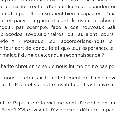
e concrète, réelle, d’un quel­conque aban­don
e notre part. Ils en seraient bien inca­pables : l’an
que et pauvre argu­ment dont ils usent et abu
n­geur, par exemple, face à ces nou­veaux Saint
ro­cé­dés révo­lu­tion­naires qui auraient cou
t-​Pie X ? Pourquoi leur accorderions-​nous le 
on leur sert de conduite et que leur espé­rance, le
r mala­dif d’une quel­conque reconnaissance ?
cha­ri­té chré­tienne seule nous intime de ne pas po
nt nous arrê­ter sur le défer­le­ment de haine dév
ur le Pape et sur notre Institut car il s’y trouve 
t le Pape a été la vic­time vont d’abord bien au
noît XVI et visent d’évidence à détruire la pap