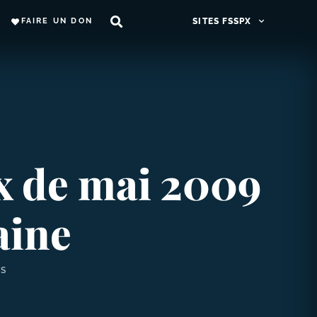
FAIRE UN DON
SITES FSSPX
ux de mai 2009
aine
ES