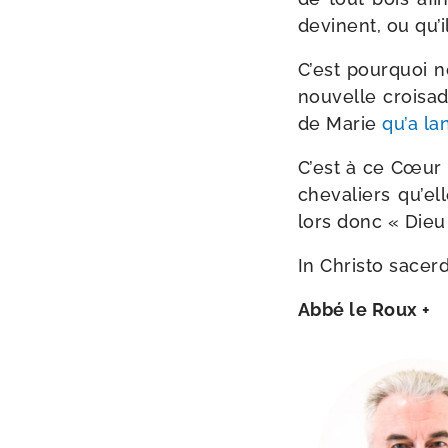
devinent, ou qu’i
C’est pour­quoi n
nou­velle croi­s
de Marie
qu’a la
C’est à ce Cœur t
che­va­liers qu’e
lors donc « Dieu 
In Christo sacer­
Abbé le Roux +