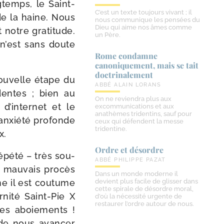
temps, le Saint-​
C’est un texte toujours vivant ; il
de la haine. Nous
nous communique les pensées du
Dieu qui aime nos âmes comme
notre gra­ti­tude.
un Père.
, n’est sans doute
Rome condamne
canoniquement, mais se tait
doctrinalement
ou­velle étape du
ABBÉ ALAIN LORANS
dentes ; bien au
On ne reviendra plus aux
 d’internet et le
excommunications et aux
anathèmes tridentins, sauf pour
nxié­té pro­fonde
ceux qui défendent la messe
tridentine.
x.
Ordre et désordre
épé­té – très sou­
ABBÉ PHILIPPE PAZAT
 mau­vais pro­cès
Dans un monde moderne il
me il est cou­tume
devient plus facile de glisser dans
cette spirale de désordre moral,
nité Saint-​Pie X
d’où la nécessité urgente de
restaurer l’ordre autour de nous.
es aboie­ments !
 de nous avan­cer