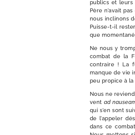
publics et leurs
Père n’avait pas
nous incli­nons d
Puisse-​t-​il res
que momen­ta­né…
Ne nous y trom­p
com­bat de la F
contraire ! La f
manque de vie in
peu pro­pice à la
Nous ne revien­dr
vent
ad nau­sea
qui s’en sont sui
de l’appeler dés
dans ce com­bat
Nous met­tons si