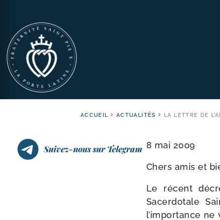
ACCUEIL
ACTUALITÉS
LA LETTRE DE L’
8 mai 2009
Suivez-nous sur Telegram
Chers amis et bi
Le récent décre
Sacerdotale Sai
l’importance ne 