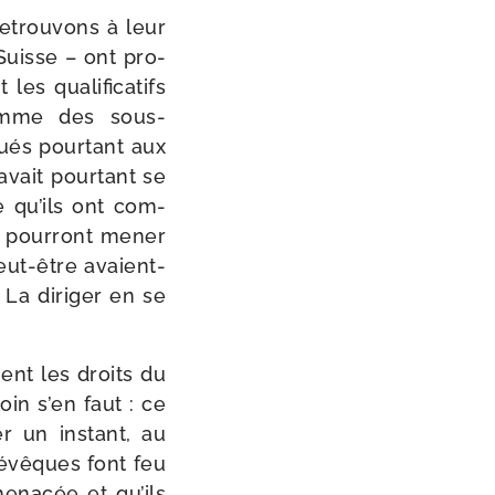
etrou­vons à leur
 Suisse – ont pro­
s qua­li­fi­ca­tifs
comme des sous-​
és pour­tant aux
avait pour­tant se
e qu’ils ont com­
ne pour­ront mener
ut-​être avaient-​
 La diri­ger en se
ment les droits du
loin s’en faut : ce
 un ins­tant, au
 évêques font feu
mena­cée et qu’ils