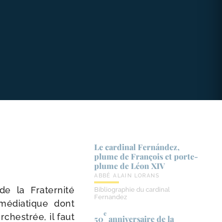
Le cardinal Fernández,
plume de François et porte-​
plume de Léon XIV
ABBÉ ALAIN LORANS
de la Fraternité
Bibliographie du cardinal
Fernandez
média­tique dont
e
hes­trée, il faut
50
anniversaire de la