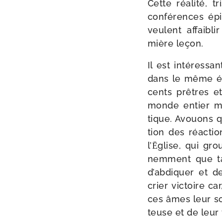
Cette réa­li­té, 
confé­rences épi
veulent affai­bl
mière leçon.
Il est inté­res­s
dans le même éla
cents prêtres et
monde entier mett
tique. Avouons qu
tion des réac­ti
l’Ēglise, qui gro
nem­ment que tan
d’abdiquer et de 
crier vic­toire 
ces âmes leur son
teuse et de leur 