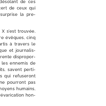
t déso­lant de ces
ncert de ceux qui
sur­prise la pre­
 X s’est trou­vée,
tre évêques, cinq
tis à tra­vers le
ue et jour­na­lis­
rente dis­pro­por­
s les enne­mis de
ts, savent per­ti­
 qui refu­se­ront
s ne pour­ront pas
e moyens humains,
va­ri­ca­tion hon­