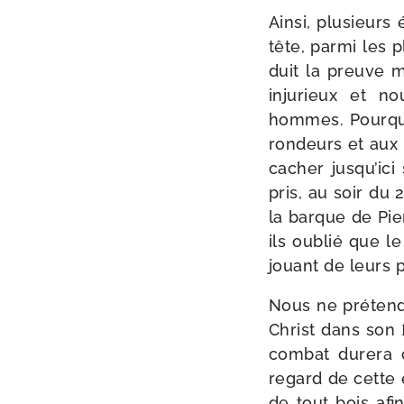
Ainsi, plu­sieur
tête, par­mi les 
duit la preuve man
inju­rieux et n
hommes. Pourquo
ron­deurs et aux 
cacher jusqu’ici
pris, au soir du 
la barque de Pier
ils oublié que le
jouant de leurs 
Nous ne pré­ten­d
Christ dans son Ēg
com­bat dure­ra
regard de cette 
de tout bois afin