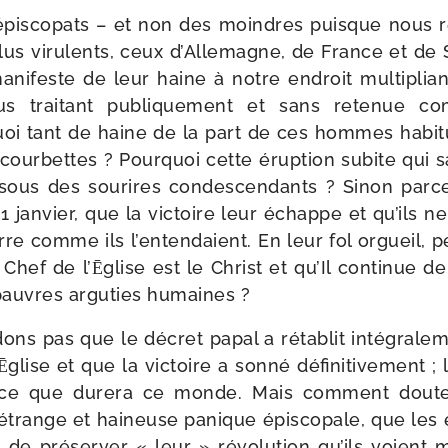
s épis­co­pats – et non des moindres puisque nous r
plus viru­lents, ceux d’Allemagne, de France et de
i­feste de leur haine à notre endroit mul­ti­pliant le
ous trai­tant publi­que­ment et sans rete­nue 
i tant de haine de la part de ces hommes habi­tu
cour­bettes ? Pourquoi cette érup­tion subite qui s
 sous des sou­rires condes­cen­dants ? Sinon parc
21 jan­vier, que la vic­toire leur échappe et qu’ils 
re comme ils l’entendaient. En leur fol orgueil, pe
 Chef de l’Ēglise est le Christ et qu’Il conti­nue de
pauvres argu­ties humaines ?
ons pas que le décret papal a réta­blit inté­gra­le­
lise et que la vic­toire a son­né défi­ni­ti­ve­ment ; 
 ce que dure­ra ce monde. Mais com­ment dou­ter
étrange et hai­neuse panique épis­co­pale, que les
 de pré­ser­ver « leur » révo­lu­tion qu’ils voient 