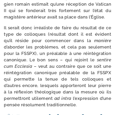
gien romain esti­mait qu’une récep­tion de Vatican
II qui se fon­de­rait très for­te­ment sur l’état du
magis­tère anté­rieur avait sa place dans l’Église.
Il serait donc irréa­liste de faire du résul­tat de ce
type de col­loques (résul­tat dont il est évident
qu’il réside pour com­men­cer dans la
manière
d’aborder les pro­blèmes, et cela pas seule­ment
pour la FSSPX), un préa­lable à une réin­té­gra­tion
cano­nique. Le bon sens – qui rejoint le
sen­tire
cum Ecclesia
– veut au contraire que ce soit une
réin­té­gra­tion cano­nique préa­lable de la FSSPX
qui per­mette la tenue de tels col­loques et
d’autres encore, les­quels appor­te­ront leur pierre
à la réflexion théo­lo­gique dans la mesure où ils
per­met­tront uti­le­ment
ad intra
l’expression d’une
pen­sée réso­lu­ment traditionnelle.