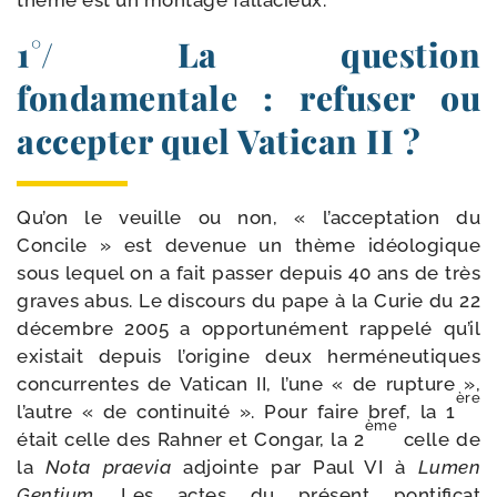
thème est un mon­tage fallacieux.
1°/ La question
fondamentale : refuser ou
accepter quel Vatican II ?
Qu’on le veuille ou non, « l’acceptation du
Concile » est deve­nue un thème idéo­lo­gique
sous lequel on a fait pas­ser depuis 40 ans de très
graves abus. Le dis­cours du pape à la Curie du 22
décembre 2005 a oppor­tu­né­ment rap­pe­lé qu’il
exis­tait depuis l’origine deux her­mé­neu­tiques
concur­rentes de Vatican II, l’une « de rup­ture »,
ère
l’autre « de conti­nui­té ». Pour faire bref, la 1
ème
était celle des Rahner et Congar, la 2
celle de
la
Nota prae­via
adjointe par Paul VI à
Lumen
Gentium
. Les actes du pré­sent pon­ti­fi­cat