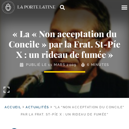
« La « Non acceptation du
Concile » par la Frat. St-​Píe
X : un rideau de fumée »
PUBLIÉ LE
11 MARS 2009
6 MINUTES
ACCUEIL
ACTUALITÉS
“LA “NON ACCEPTATION DU CONCILE”
PAR LA FRAT. ST-PÍE X : UN RIDEAU DE FUMÉE”