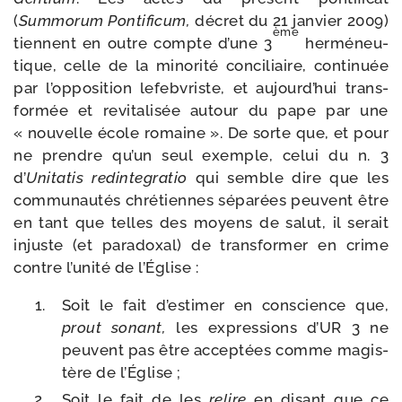
(
Summorum Pontificum,
décret du 21 jan­vier 2009)
ème
tiennent en outre compte d’une 3
her­mé­neu­
tique, celle de la mino­ri­té conci­liaire, conti­nuée
par l’opposition lefeb­vriste, et aujourd’hui trans­
for­mée et revi­ta­li­sée autour du pape par une
« nou­velle école romaine ». De sorte que, et pour
ne prendre qu’un seul exemple, celui du n. 3
d’
Unitatis redin­te­gra­tio
qui semble dire que les
com­mu­nau­tés chré­tiennes sépa­rées peuvent être
en tant que telles des moyens de salut, il serait
injuste (et para­doxal) de trans­for­mer en crime
contre l’unité de l’Église :
Soit le fait d’estimer en conscience que,
prout sonant,
les expres­sions d’UR 3 ne
peuvent pas être accep­tées comme magis­
tère de l’Église ;
Soit le fait de les
relire
en disant que ce