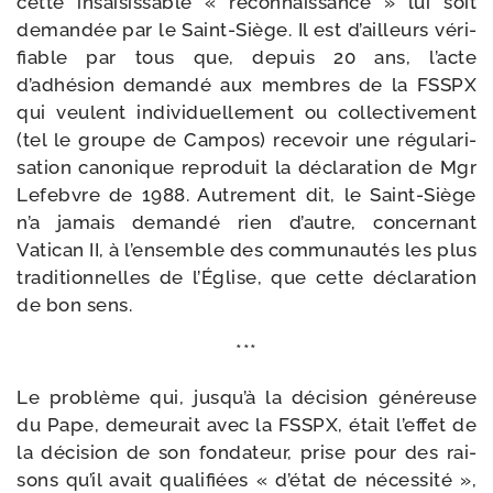
cette insai­sis­sable « recon­nais­sance » lui soit
deman­dée par le Saint-​Siège. Il est d’ailleurs véri­
fiable par tous que, depuis 20 ans, l’acte
d’adhésion deman­dé aux membres de la FSSPX
qui veulent indi­vi­duel­le­ment ou col­lec­ti­ve­ment
(tel le groupe de Campos) rece­voir une régu­la­ri­
sa­tion cano­nique repro­duit la décla­ra­tion de Mgr
Lefebvre de 1988. Autrement dit, le Saint-​Siège
n’a jamais deman­dé rien d’autre, concer­nant
Vatican II, à l’ensemble des com­mu­nau­tés les plus
tra­di­tion­nelles de l’Église, que cette décla­ra­tion
de bon sens.
***
Le pro­blème qui, jusqu’à la déci­sion géné­reuse
du Pape, demeu­rait avec la FSSPX, était l’effet de
la déci­sion de son fon­da­teur, prise pour des rai­
sons qu’il avait qua­li­fiées « d’état de néces­si­té »,