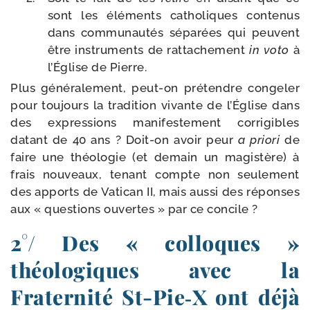
sont les élé­ments catho­liques conte­nus
dans com­mu­nau­tés sépa­rées qui peuvent
être ins­tru­ments de rat­ta­che­ment
in voto
à
l’Église de Pierre.
Plus géné­ra­le­ment, peut-​on pré­tendre conge­ler
pour tou­jours la tra­di­tion vivante de l’Église dans
des expres­sions mani­fes­te­ment cor­ri­gibles
datant de 40 ans ? Doit-​on avoir peur
a prio­ri
de
faire une théo­lo­gie (et demain un magis­tère) à
frais nou­veaux, tenant compte non seule­ment
des apports de Vatican II, mais aus­si des réponses
aux « ques­tions ouvertes » par ce concile ?
2°/ Des « colloques »
théologiques avec la
Fraternité St-​Pie‑X ont déjà