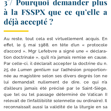
3°/ Pourquoi demander plus
à la FSSPX que ce qu’elle a
déjà accepté ?
Au reste, tout cela est vir­tuel­le­ment acquis. En
effet, le 5 mai 1988, en tête d’un « pro­to­cole
d’accord », Mgr Lefebvre a signé une « décla­ra­
tion doc­tri­nale », qu’il n’a jamais remise en cause.
Par celle-​ci, il décla­rait accep­ter la doc­trine du n.
25 de
Lumen gen­tium
sur l’adhésion pro­por­tion­
née au magis­tère selon ses divers degrés (on ne
lui deman­dait nul­le­ment de dire, ce qui n’a
d’ailleurs jamais été pré­ci­sé par le Saint-​Siège,
que tel ou tel pas­sage déter­mi­né de Vatican II
rele­vait de l’infaillibilité solen­nelle ou ordi­naire). Il
recon­nais­sait aus­si la vali­di­té de la litur­gie en sa