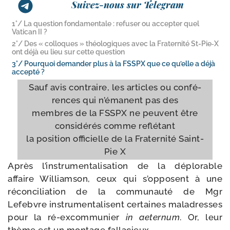
Suivez-nous sur Telegram
1°/ La question fondamentale : refuser ou accepter quel
Vatican II ?
2°/ Des « colloques » théologiques avec la Fraternité St-​Pie‑X
ont déjà eu lieu sur cette question
3°/ Pourquoi demander plus à la FSSPX que ce qu’elle a déjà
accepté ?
Sauf avis contraire, les articles ou confé­
rences qui n’é­manent pas des
membres de la FSSPX ne peuvent être
consi­dé­rés comme reflétant
la posi­tion offi­cielle de la Fraternité Saint-​
Pie X
Après l’instrumentalisation de la déplo­rable
affaire Williamson, ceux qui s’opposent à une
récon­ci­lia­tion de la com­mu­nau­té de Mgr
Lefebvre ins­tru­men­ta­lisent cer­taines mal­adresses
pour la ré-​excommunier
in aeter­num
. Or, leur