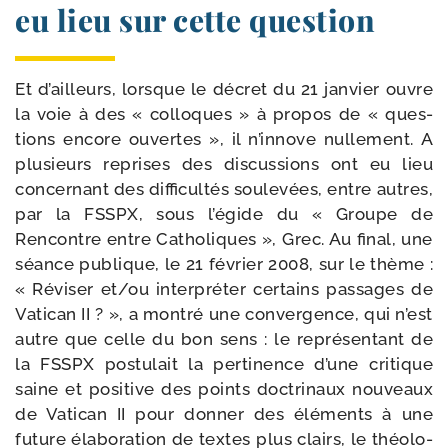
eu lieu sur cette question
Et d’ailleurs, lorsque le décret du 21 jan­vier ouvre
la voie à des « col­loques » à pro­pos de « ques­
tions encore ouvertes », il n’innove nul­le­ment. A
plu­sieurs reprises des dis­cus­sions ont eu lieu
concer­nant des dif­fi­cul­tés sou­le­vées, entre autres,
par la FSSPX, sous l’égide du « Groupe de
Rencontre entre Catholiques », Grec. Au final, une
séance publique, le 21 février 2008, sur le thème :
« Réviser et/​ou inter­pré­ter cer­tains pas­sages de
Vatican II ? », a mon­tré une conver­gence, qui n’est
autre que celle du bon sens : le repré­sen­tant de
la FSSPX pos­tu­lait la per­ti­nence d’une cri­tique
saine et posi­tive des points doc­tri­naux nou­veaux
de Vatican II pour don­ner des élé­ments à une
future éla­bo­ra­tion de textes plus clairs, le théo­lo­