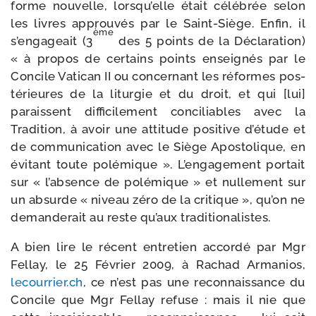
forme nou­velle, lorsqu’elle était célé­brée selon
les livres approu­vés par le Saint-​Siège. Enfin, il
ème
s’engageait (3
des 5 points de la Déclaration)
« à pro­pos de cer­tains points ensei­gnés par le
Concile Vatican II ou concer­nant les réformes pos­
té­rieures de la litur­gie et du droit, et qui [lui]
paraissent dif­fi­ci­le­ment conci­liables avec la
Tradition, à avoir une atti­tude posi­tive d’é­tude et
de com­mu­ni­ca­tion avec le Siège Apostolique, en
évi­tant toute polé­mique ». L’engagement por­tait
sur « l’absence de polé­mique » et nul­le­ment sur
un absurde « niveau zéro de la cri­tique », qu’on ne
deman­de­rait au reste qu’aux traditionalistes.
A bien lire le récent entre­tien accor­dé par Mgr
Fellay, le 25 Février 2009, à Rachad Armanios,
lecour​rier​.ch
, ce n’est pas une recon­nais­sance du
Concile que Mgr Fellay refuse : mais il nie que