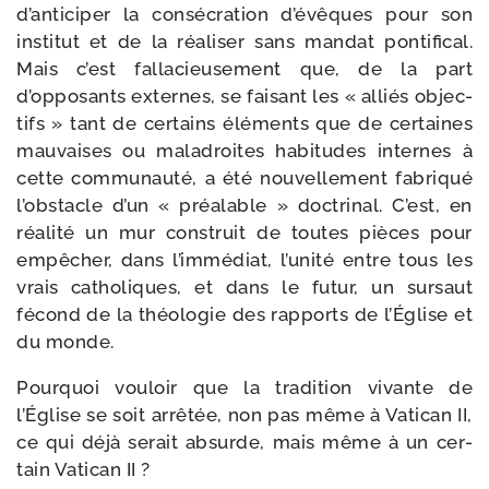
d’anticiper la consé­cra­tion d’évêques pour son
ins­ti­tut et de la réa­li­ser sans man­dat pon­ti­fi­cal.
Mais c’est fal­la­cieu­se­ment que, de la part
d’opposants externes, se fai­sant les « alliés objec­
tifs » tant de cer­tains élé­ments que de cer­taines
mau­vaises ou mal­adroites habi­tudes internes à
cette com­mu­nau­té, a été nou­vel­le­ment fabri­qué
l’obstacle d’un « préa­lable » doc­tri­nal. C’est, en
réa­li­té un mur construit de toutes pièces pour
empê­cher, dans l’immédiat, l’unité entre tous les
vrais catho­liques, et dans le futur, un sur­saut
fécond de la théo­lo­gie des rap­ports de l’Église et
du monde.
Pourquoi vou­loir que la tra­di­tion vivante de
l’Église se soit arrê­tée, non pas même à Vatican II,
ce qui déjà serait absurde, mais même à un cer­
tain Vatican II ?