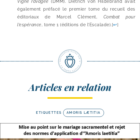
Vigne rava­gée
(DMM). Dietrich von Hildebrand avait
éga­le­ment pré­fa­cé le pre­mier tome du recueil des
édi­to­riaux de Marcel Clément,
Combat pour
l’espérance
, tome 1 (édi­tions de l’Escalade).
[
↩
]
Articles en relation
ETIQUETTES
AMORIS LÆTITIA