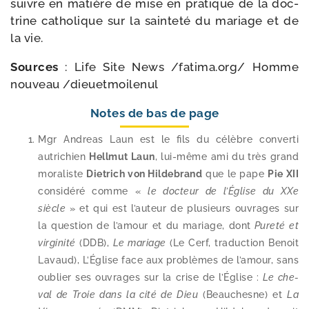
suivre en matière de mise en pra­tique de la doc­
trine catho­lique sur la sain­te­té du mariage et de
la vie.
Sources
: Life Site News /​fati​ma​.org/ Homme
nou­veau /​dieuet­moi­le­nul
Notes de bas de page
Mgr Andreas Laun est le fils du célèbre conver­ti
autri­chien
Hellmut Laun
, lui-​même ami du très grand
mora­liste
Dietrich von Hildebrand
que le pape
Pie XII
consi­dé­ré comme «
le doc­teur de l’Église du XXe
siècle
» et qui est l’auteur de plu­sieurs ouvrages sur
la ques­tion de l’amour et du mariage, dont
Pureté et
vir­gi­ni­té
(DDB),
Le mariage
(Le Cerf, tra­duc­tion Benoit
Lavaud), L’Église face aux pro­blèmes de l’amour, sans
oublier ses ouvrages sur la crise de l’Église :
Le che­
val de Troie dans la cité de Dieu
(Beauchesne) et
La