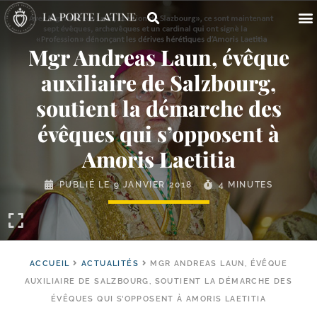
Mgr Andreas Laun, évêque
auxiliaire de Salzbourg,
soutient la démarche des
évêques qui s’opposent à
Amoris Laetitia
PUBLIÉ LE
9 JANVIER 2018
4 MINUTES
ACCUEIL
ACTUALITÉS
MGR ANDREAS LAUN, ÉVÊQUE
AUXILIAIRE DE SALZBOURG, SOUTIENT LA DÉMARCHE DES
ÉVÊQUES QUI S’OPPOSENT À AMORIS LAETITIA