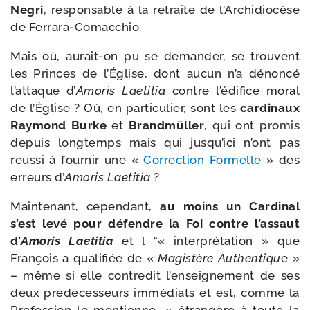
Negri
, res­pon­sable à la retraite de l’Archidiocèse
de Ferrara-Comacchio.
Mais où, aurait-​on pu se deman­der, se trouvent
les Princes de l’Église, dont aucun n’a dénon­cé
l’at­taque d’
Amoris Laetitia
contre l’é­di­fice moral
de l’Église ? Où, en par­ti­cu­lier, sont les
car­di­naux
Raymond Burke
et
Brandmüller
, qui ont pro­mis
depuis long­temps mais qui jus­qu’i­ci n’ont pas
réus­si à four­nir une «
Correction Formelle
» des
erreurs d’
Amoris Laetitia
?
Maintenant, cepen­dant,
au moins un Cardinal
s’est levé pour défendre la Foi contre l’as­saut
d’
Amoris Laetitia
et l “« inter­pré­ta­tion » que
François a qua­li­fiée de «
Magistère Authentiqu
e »
– même si elle contre­dit l’en­sei­gne­ment de ses
deux pré­dé­ces­seurs immé­diats et est, comme la