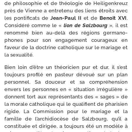
de phi­lo­so­phie et de théo­lo­gie de Heiligenkreuz
près de Vienne a entre­te­nu des liens étroits avec
les pon­ti­fi­cats de
Jean-​Paul II
et de
Benoît XVI
.
Considéré comme le «
lion de Salzbourg
», il est
renom­mé bien au-​delà des régions ger­ma­no­
phones pour son enga­ge­ment cou­ra­geux en
faveur de la doc­trine catho­lique sur le mariage et
la sexualité.
Bien loin d’être un théo­ri­cien pur et dur, il s’est
tou­jours pro­fi­lé en pas­teur dévoué sur un plan
per­son­nel. Sa dou­ceur et sa com­pré­hen­sion
envers les per­sonnes en « situa­tion irré­gu­lière »
donnent tort aux repré­sen­tants des « sages » de
la morale catho­lique qui le qua­li­fient de pha­ri­sien
rigide. La Commission pour le mariage et la
famille de l’ar­chi­dio­cèse de Salzbourg, qu’il a
consti­tuée et diri­gée, a tou­jours été un modèle à