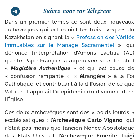
Suivez-nous sur Telegram
Dans un pre­mier temps ce sont deux nou­veaux
arche­vêques qui ont rejoint les trois Évêques du
Kazakhstan en signant la «
Profession des Vérités
Immuables sur le Mariage Sacramentel
», qui
dénonce l’in­ter­pré­ta­tion d’Amoris Laetitia (AL)
que le Pape François a approu­vée sous le label
«
Magistère Authentique
» et qui est cause de
« confu­sion ram­pante », « étran­gère » à la Foi
Catholique, et contri­buant à la dif­fu­sion de ce que
Vatican II appe­lait l’« épi­dé­mie du divorce » dans
l’Église.
Ces deux Archevêques sont des « poids lourds »
ecclé­sias­tiques :
l’Archevêque Carlo Vigano
, qui
n’é­tait pas moins que l’an­cien Nonce Apostolique
des États-​Unis, et
l’Archevêque Émérite Luigi