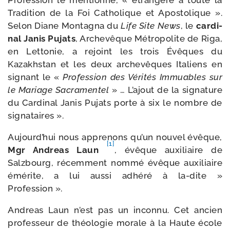
Profession le men­tionne, « étran­gère à toute la
Tradition de la Foi Catholique et Apostolique ».
Selon Diane Montagna du
Life Site News
, le
car­di­
nal Janis Pujats
, Archevêque Métropolite de Riga,
en Lettonie, a rejoint les trois Évêques du
Kazakhstan et les deux arche­vêques Italiens en
signant le «
Profession des Vérités Immuables sur
le Mariage Sacramentel
» … L’ajout de la signa­ture
du Cardinal Janis Pujats porte à six le nombre de
signataires ».
Aujourd’hui nous appre­nons qu’un nou­vel évêque,
[1]
Mgr Andreas Laun
, évêque auxi­liaire de
Salzbourg, récem­ment nom­mé évêque auxi­liaire
émé­rite, a lui aus­si adhé­ré à la-​dite »
Profession ».
Andreas Laun n’est pas un incon­nu. Cet ancien
pro­fes­seur de théo­lo­gie morale à la Haute école