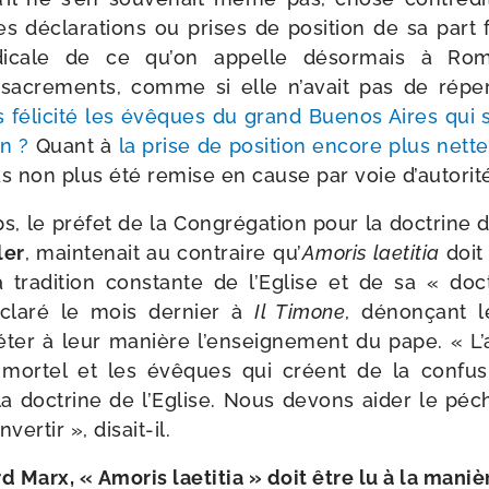
es décla­ra­tions ou prises de posi­tion de sa part
 radi­cale de ce qu’on appelle désor­mais à 
s sacre­ments, comme si elle n’avait pas de réper­c
as féli­ci­té les évêques du grand Buenos Aires qui 
on ?
Quant à
la prise de posi­tion encore plus net
pas non plus été remise en cause par voie d’autor
 le pré­fet de la Congrégation pour la doc­trine d
ler
, main­te­nait au contraire qu’
Amoris lae­ti­tia
doit 
 tra­di­tion constante de l’Eglise et de sa « doc­t
cla­ré le mois der­nier à
Il Timone
, dénon­çant l
éter à leur manière l’enseignement du pape. « L’
mor­tel et les évêques qui créent de la confu­s
 la doc­trine de l’Eglise. Nous devons aider le péc
er­tir », disait-il.
d Marx, « Amoris lae­ti­tia » doit être lu à la man