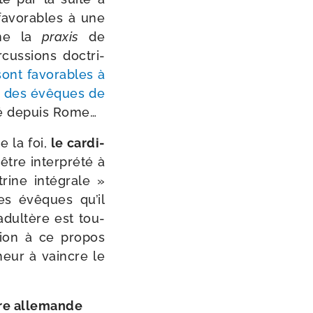
 favo­rables à une
Rome la
praxis
de
us­sions doc­tri­
sont favo­rables à
te des évêques de
ité depuis Rome…
e la foi,
le car­di­
être inter­pré­té à
rine inté­grale »
es évêques qu’il
adultère est tou­
ion à ce pro­pos
heur à vaincre le
ière allemande