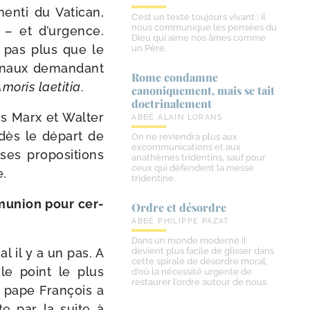
men­ti du Vatican,
C’est un texte toujours vivant ; il
nous communique les pensées du
 – et d’urgence.
Dieu qui aime nos âmes comme
e, pas plus que le
un Père.
i­naux deman­dant
Rome condamne
moris lae­ti­tia
.
canoniquement, mais se tait
doctrinalement
ls Marx et Walter
ABBÉ ALAIN LORANS
 dès le départ de
On ne reviendra plus aux
excommunications et aux
es pro­po­si­tions
anathèmes tridentins, sauf pour
ceux qui défendent la messe
e.
tridentine.
­mu­nion pour cer­
Ordre et désordre
ABBÉ PHILIPPE PAZAT
Dans un monde moderne il
al il y a un pas. A
devient plus facile de glisser dans
cette spirale de désordre moral,
le point le plus
d’où la nécessité urgente de
restaurer l’ordre autour de nous.
e pape François a
te par la suite à