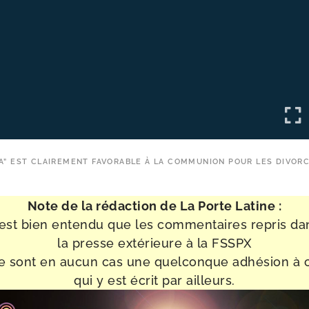
TIA” EST CLAIREMENT FAVORABLE À LA COMMUNION POUR LES DIVOR
Note de la rédac­tion de La Porte Latine :
l est bien enten­du que les com­men­taires repris da
la presse exté­rieure à la FSSPX
e sont en aucun cas une quel­conque adhé­sion à 
qui y est écrit par ailleurs.