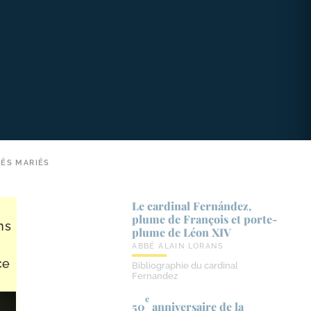
CÉS MARIÉS
Le cardinal Fernández,
plume de François et porte-​
ns
plume de Léon XIV
ABBÉ ALAIN LORANS
ce
Bibliographie du cardinal
Fernandez
e
50
anniversaire de la