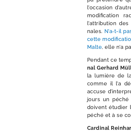
l’occasion d’autr
modi­fi­ca­tion
l’attribution de
nales.
N’a‑t-il p
cette modi­fi­ca­ti
Malte
, elle n’a 
Pendant ce temps,
nal Gerhard Mül
la lumière de la
comme il l’a dé
accuse d’interpr
jours un péché 
doivent étu­dier
péché et à se conv
Cardinal Reinhar