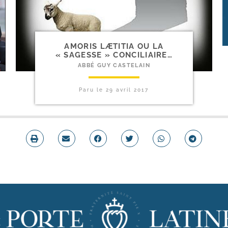
AMORIS LÆTITIA OU LA
« SAGESSE » CONCILIAIRE…
ABBÉ GUY CASTELAIN
Paru le
29 avril 2017