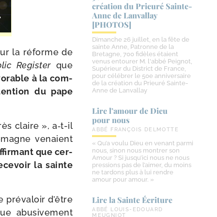
création du Prieuré Sainte-​
Anne de Lanvallay
[PHOTOS]
Dimanche 26 juillet, en la fête de
sainte Anne, Patronne de la
our la réforme de
Bretagne, 700 fidèles étaient
venus entourer M. l'abbé Peignot,
lic Register
que
Supérieur du District de France,
pour célébrer le 50e anniversaire
vo­rable à la com­
de la création du Prieuré Sainte-
ntention du pape
Anne de Lanvallay
Lire l’amour de Dieu
pour nous
s claire », a‑t-​il
ABBÉ FRANÇOIS DELMOTTE
llemagne venaient
« Qu’a voulu Dieu en venant parmi
ffir­mant que cer­
nous, sinon nous montrer son
Amour ? Si jusqu’ici nous ne nous
ce­voir la sainte
pressions pas de l’aimer, du moins
ne tardons plus à lui rendre
amour pour amour. »
pré­va­loir d’être
Lire la Sainte Écriture
ABBÉ LOUIS-EDOUARD
ue abu­si­ve­ment
MEUGNIOT