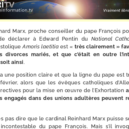
inhard Marx, proche conseiller du pape François p
 de décla­rer à Edward Pentin du
National Catho
s­to­lique
Amoris lae­ti­tia
est «
très clai­re­ment » fa
s divorces mariés, et que c’était en outre l’i
soit ain­si
.
 a une posi­tion claire et que la ligne du pape est trè
février, alors que les évêques catho­liques d’A
irec­tives pour la mise en œuvre de l’Exhortation
a
es enga­gés dans des unions adul­tères peuvent re
 pas dire que le car­di­nal Reinhard Marx puisse se 
 incon­tes­table du pape François. Mais s’il invoq