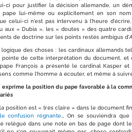
ui-​ci pour jus­ti­fier la déci­sion alle­mande, un dé
e pape lui-​même ou expli­ci­te­ment en son nom
ue celui-​ci n’est pas inter­ve­nu à l’heure d’écrir
u aux « Dubia », les « doutes » des quatre car­d
ments de doc­trine sur les points res­tés ambi­gus d’
A
 logique des choses : les car­di­naux alle­mands te
 pointe de cette inter­pré­ta­tion du docu­ment, et
 pape François a pré­sen­té le car­di­nal Kasper et s
e sens comme l’homme à écou­ter, et même à suivr
 » exprime la posi­tion du pape favo­rable à la com
mariés
a posi­tion est « très claire » dans le docu­ment fin
ible confu­sion régnante
… On se sou­vien­dra que 
été relé­gué dans une note en bas de page dont l
’il ne s’en sou­ve­nait même pas, chose contre­di