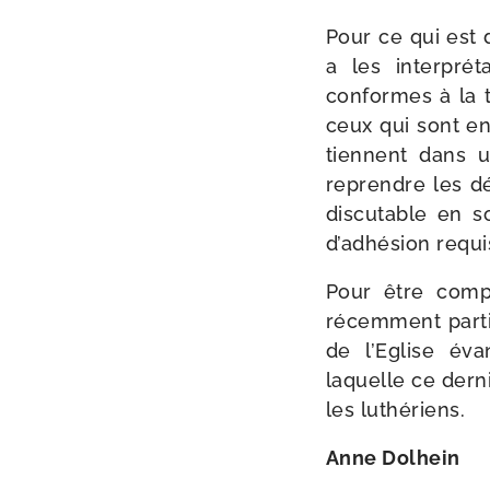
Pour ce qui est d
a les inter­pré­ta
conformes à la t
ceux qui sont en
tiennent dans u
reprendre les déc
dis­cu­table en 
d’adhésion requi
Pour être com­pl
récem­ment par­t
de l’Eglise éva
laquelle ce der­n
les luthériens.
Anne Dolhein