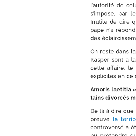
l’autorité de cel
s’impose, par l
Inutile de dire q
pape n’a répon­d
des éclair­cis­se­
On reste dans la
Kasper sont à la
cette affaire, le
expli­cites en c
Amoris lae­ti­tia
tains divor­cés 
De là à dire que l
preuve
la ter­r
contro­ver­sé a 
pu pré­tendre qu