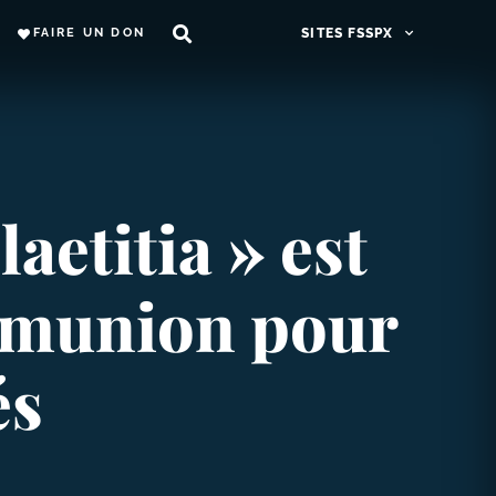
FAIRE UN DON
SITES FSSPX
aetitia » est
ommunion pour
és