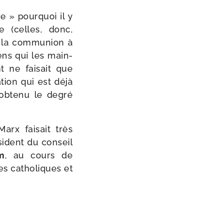
e » pour­quoi il y
e (celles, donc,
 la com­mu­nion à
ens qui les main­
 ne fai­sait que
­tion qui est déjà
 obte­nu le degré
arx fai­sait très
sident du conseil
m
, au cours de
es catho­liques et