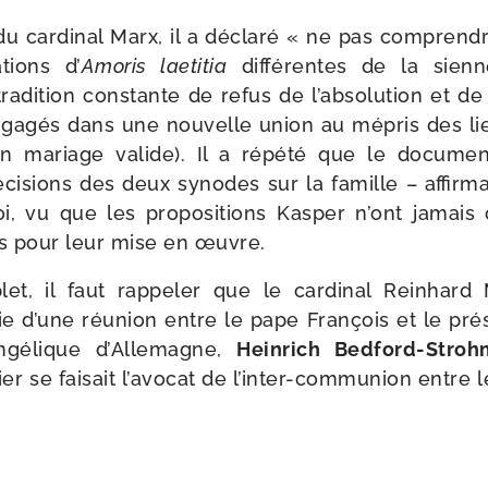
u car­di­nal Marx, il a décla­ré « ne pas com­prendr
­tions d’
Amoris lae­ti­tia
dif­fé­rentes de la sienn
ra­di­tion constante de refus de l’absolution et de
ga­gés dans une nou­velle union au mépris des li
n mariage valide). Il a répé­té que le docu­ment
i­sions des deux synodes sur la famille – affir­ma
soi, vu que les pro­po­si­tions Kasper n’ont jamais
s pour leur mise en œuvre.
et, il faut rap­pe­ler que le car­di­nal Reinhard M
ie d’une réunion entre le pape François et le pré­
n­gé­lique d’Allemagne,
Heinrich Bedford-​Stroh
ier se fai­sait l’avocat de l’inter-communion entre l