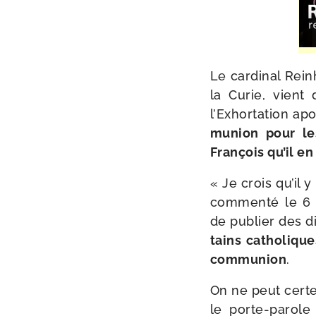
Le car­di­nal Re
la Curie, vient
l’Exhortation apo
mu­nion pour le
François qu’il en 
« Je crois qu’il y
com­men­té le 6 
de publier des d
tains catho­liqu
com­mu­nion
.
On ne peut certes
le porte-​parole