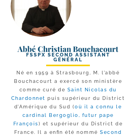
Abbé Christian Bouchacourt
FSSPX SECOND ASSISTANT
GÉNÉRAL
Né en 1959 à Strasbourg, M. l’ab­bé
Bouchacourt a exer­cé son minis­tère
comme curé de
Saint Nicolas du
Chardonnet
puis supé­rieur du District
d’Amérique du Sud (
où il a connu le
car­di­nal Bergoglio, futur pape
François
) et supé­rieur du District de
France. Il a enfin été nom­mé
Second