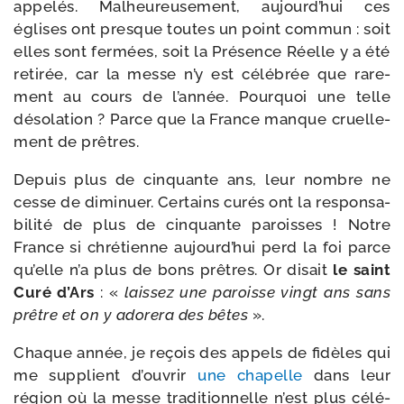
appe­lés. Malheureusement, aujourd’hui ces
églises ont presque toutes un point com­mun : soit
elles sont fer­mées, soit la Présence Réelle y a été
reti­rée, car la messe n’y est célé­brée que rare­
ment au cours de l’année. Pourquoi une telle
déso­la­tion ? Parce que la France manque cruel­le­
ment de prêtres.
Depuis plus de cin­quante ans, leur nombre ne
cesse de dimi­nuer. Certains curés ont la res­pon­sa­
bi­li­té de plus de cin­quante paroisses ! Notre
France si chré­tienne aujourd’hui perd la foi parce
qu’elle n’a plus de bons prêtres. Or disait
le saint
Curé d’Ars
: «
lais­sez une paroisse vingt ans sans
prêtre et on y ado­re­ra des bêtes
».
Chaque année, je reçois des appels de fidèles qui
me sup­plient d’ouvrir
une cha­pelle
dans leur
région où la messe tra­di­tion­nelle n’est plus célé­