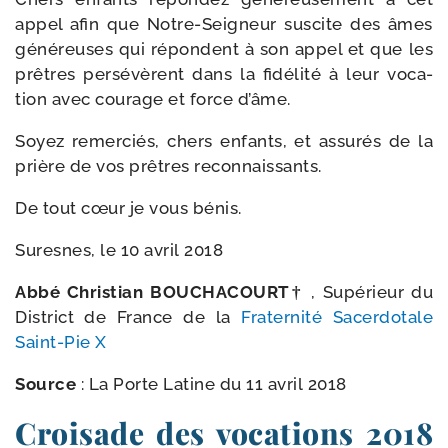
appel afin que Notre-​Seigneur sus­cite des âmes
géné­reuses qui répondent à son appel et que les
prêtres per­sé­vèrent dans la fidé­li­té à leur voca­
tion avec cou­rage et force d’âme.
Soyez remer­ciés, chers enfants, et assu­rés de la
prière de vos prêtres reconnaissants.
De tout cœur je vous bénis.
Suresnes, le 10 avril 2018
Abbé Christian BOUCHACOURT†
, Supérieur du
District de France de la
Fraternité Sacerdotale
Saint-​Pie X
Source
:
La Porte Latine du 11 avril 2018
Croisade des vocations 2018