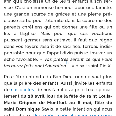
afin qu’Il choi­sisse un de leurs enfants à son ser­
vice. C’est un immense hon­neur pour une famille,
une grande source de grâces et une pierre pré­
cieuse ser­tie pour l’é­ter­ni­té dans la cou­ronne des
parents chré­tiens qui ont don­ner une fille ou un
fils à l’Eglise. Mais pour que ces voca­tions
puissent ger­mer sans entrave, il faut que règne
dans vos foyers l’es­prit de sacri­fice, ter­reau indis­
pen­sable pour que l’ap­pel divin puisse trou­ver un
écho favo­rable. «
Vos prêtres seront ce que vous
[3]
les aurez faits par l’é­du­ca­tion
» disait saint Pie X.
Pour être enten­du du Bon Dieu, rien ne vaut plus
que la prière des enfants. Aussi j’in­vite les enfants
de
nos écoles
, de nos familles à prier tout spé­cia­
le­ment
du 28 avril, jour de la fête de saint Louis-​
Marie Grignon de Montfort au 6 mai, fête de
saint Dominique Savio
, à cette inten­tion qui nous
est si chère.
Une prière spé­ciale vous sera com­