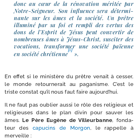
donc au cœur de la réno­va­tion méri­tée par
Notre-​Seigneur. Son influence sera déter­mi­
nante sur les âmes et la socié­té. Un prêtre
illu­mi­né par sa foi et rem­pli des ver­tus des
dons de l’Esprit de Jésus peut conver­tir de
nom­breuses âmes à Jésus-​Christ, sus­ci­ter des
voca­tions, trans­for­mer une socié­té païenne
[1]
en socié­té chré­tienne
».
En effet si le minis­tère du prêtre venait à ces­ser,
le monde retour­ne­rait au paga­nisme. C’est le
triste constat qu’il nous faut faire aujourd’hui.
Il ne faut pas oublier aus­si le rôle des reli­gieux et
reli­gieuses dans le plan divin pour sau­ver les
âmes.
Le Père Eugène de Villeurbanne
, fon­da­
teur des
capu­cins de Morgon
, le rap­pelle à
merveille :