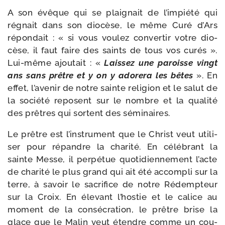
A son évêque qui se plai­gnait de l’im­pié­té qui
régnait dans son dio­cèse, le même Curé d’Ars
répon­dait : « si vous vou­lez conver­tir votre dio­
cèse, il faut faire des saints de tous vos curés ».
Lui-​même ajou­tait : «
Laissez une paroisse vingt
ans sans prêtre et y on y ado­re­ra les bêtes
». En
effet, l’a­ve­nir de notre sainte reli­gion et le salut de
la socié­té reposent sur le nombre et la qua­li­té
des prêtres qui sortent des séminaires.
Le prêtre est l’ins­tru­ment que le Christ veut uti­li­
ser pour répandre la cha­ri­té. En célé­brant la
sainte Messe, il per­pé­tue quo­ti­dien­ne­ment l’acte
de cha­ri­té le plus grand qui ait été accom­pli sur la
terre, à savoir le sacri­fice de notre Rédempteur
sur la Croix. En éle­vant l’hos­tie et le calice au
moment de la consé­cra­tion, le prêtre brise la
glace que le Malin veut étendre comme un cou­