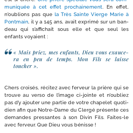
mu­ni­quée à cet effet pro­chai­ne­ment
. En effet,
n’ou­blions pas que
la Très Sainte Vierge Marie à
Pontmain
, il y a 145 ans, avait expri­mé sur un ban­
deau qui s’af­fi­chait sous elle et que seul les
enfants voyaient :
« Mais priez, mes enfants, Dieu vous exau­ce­
ra en peu de temps. Mon Fils se laisse
toucher ».
Chers croi­sés, réci­tez avec fer­veur la prière qui se
trouve au ver­so de l’i­mage ci-​jointe et n’ou­bliez
pas d’y ajou­ter une par­tie de votre cha­pe­let quo­ti­
dien afin que Notre-​Dame du Clergé pré­sente ces
demandes pres­santes à son Divin Fils. Faites-​le
avec fer­veur. Que Dieu vous bénisse !