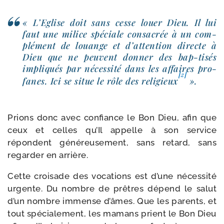
« L’Eglise doit sans cesse louer Dieu. Il lui
faut une milice spé­ciale consa­crée à un com­
plé­ment de louange et d’at­ten­tion directe à
Dieu que ne peuvent don­ner des bap-​tisés
impli­qués par néces­si­té dans les affaires pro­
[2]
fanes. Ici se situe le rôle des reli­gieux
».
Prions donc avec confiance le Bon Dieu, afin que
ceux et celles qu’Il appelle à son ser­vice
répondent géné­reu­se­ment, sans retard, sans
regar­der en arrière.
Cette croi­sade des voca­tions est d’une néces­si­té
urgente. Du nombre de prêtres dépend le salut
d’un nombre immense d’âmes. Que les parents, et
tout spé­cia­le­ment, les mamans prient le Bon Dieu