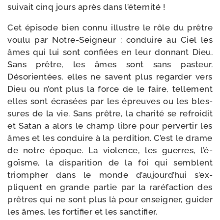
sui­vait cinq jours après dans l’éternité !
Cet épi­sode bien connu illustre le rôle du prêtre
vou­lu par Notre-​Seigneur : conduire au Ciel les
âmes qui lui sont confiées en leur don­nant Dieu.
Sans prêtre, les âmes sont sans pas­teur.
Désorientées, elles ne savent plus regar­der vers
Dieu ou n’ont plus la force de le faire, tel­le­ment
elles sont écra­sées par les épreuves ou les bles­
sures de la vie. Sans prêtre, la cha­ri­té se refroi­dit
et Satan a alors le champ libre pour per­ver­tir les
âmes et les conduire à la per­di­tion. C’est le drame
de notre époque. La vio­lence, les guerres, l’é­
goïsme, la dis­pa­ri­tion de la foi qui semblent
triom­pher dans le monde d’au­jourd’­hui s’ex­
pliquent en grande par­tie par la raré­fac­tion des
prêtres qui ne sont plus là pour ensei­gner, gui­der
les âmes, les for­ti­fier et les sanctifier.