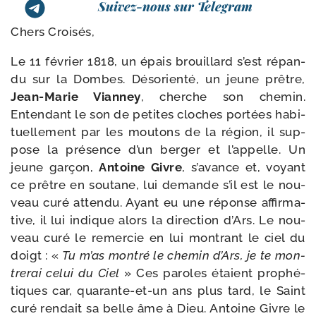
Suivez-nous sur Telegram
Chers Croisés,
Le 11 février 1818, un épais brouillard s’est répan­
du sur la Dombes. Désorienté, un jeune prêtre,
Jean-​Marie Vianney
, cherche son che­min.
Entendant le son de petites cloches por­tées habi­
tuel­le­ment par les mou­tons de la région, il sup­
pose la pré­sence d’un ber­ger et l’ap­pelle. Un
jeune gar­çon,
Antoine Givre
, s’a­vance et, voyant
ce prêtre en sou­tane, lui demande s’il est le nou­
veau curé atten­du. Ayant eu une réponse affir­ma­
tive, il lui indique alors la direc­tion d’Ars. Le nou­
veau curé le remer­cie en lui mon­trant le ciel du
doigt : «
Tu m’as mon­tré le che­min d’Ars, je te mon­
tre­rai celui du Ciel
» Ces paroles étaient pro­phé­
tiques car, quarante-​et-​un ans plus tard, le Saint
curé ren­dait sa belle âme à Dieu. Antoine Givre le