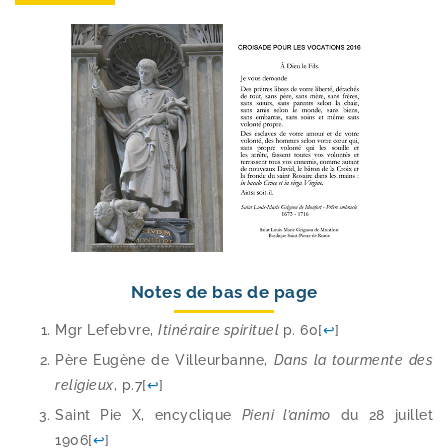
Notes de bas de page
Mgr Lefebvre,
Itinéraire spi­ri­tuel
p. 60
[
↩
]
Père Eugène de Villeurbanne,
Dans la tour­mente des
reli­gieux
, p.7
[
↩
]
Saint Pie X, ency­clique
Pieni l’a­ni­mo
du 28 juillet
1906
[
↩
]