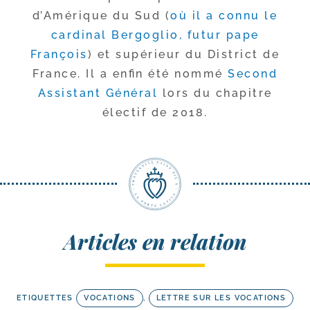
d’Amérique du Sud (
où il a connu le
car­di­nal Bergoglio, futur pape
François
) et supé­rieur du District de
France. Il a enfin été nom­mé
Second
Assistant Général
lors du cha­pitre
élec­tif de 2018.
Articles en relation
ETIQUETTES
VOCATIONS
,
LETTRE SUR LES VOCATIONS