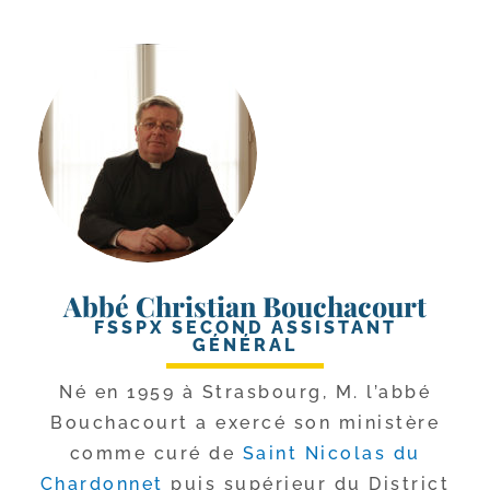
Abbé Christian Bouchacourt
FSSPX SECOND ASSISTANT
GÉNÉRAL
Né en 1959 à Strasbourg, M. l’ab­bé
Bouchacourt a exer­cé son minis­tère
comme curé de
Saint Nicolas du
Chardonnet
puis supé­rieur du District