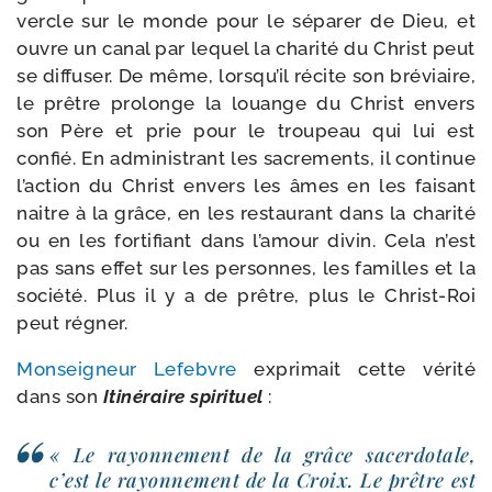
vercle sur le monde pour le sépa­rer de Dieu, et
ouvre un canal par lequel la cha­ri­té du Christ peut
se dif­fu­ser. De même, lors­qu’il récite son bré­viaire,
le prêtre pro­longe la louange du Christ envers
son Père et prie pour le trou­peau qui lui est
confié. En admi­nis­trant les sacre­ments, il conti­nue
l’ac­tion du Christ envers les âmes en les fai­sant
naitre à la grâce, en les res­tau­rant dans la cha­ri­té
ou en les for­ti­fiant dans l’a­mour divin. Cela n’est
pas sans effet sur les per­sonnes, les familles et la
socié­té. Plus il y a de prêtre, plus le Christ-​Roi
peut régner.
Monseigneur Lefebvre
expri­mait cette véri­té
dans son
Itinéraire spi­ri­tuel
:
« Le rayon­ne­ment de la grâce sacer­do­tale,
c’est le rayon­ne­ment de la Croix. Le prêtre est