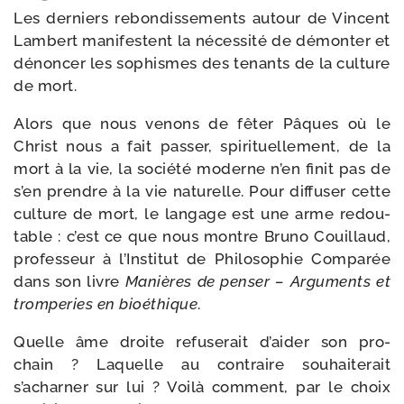
Les der­niers rebon­dis­se­ments autour de Vincent
Lambert mani­festent la néces­si­té de démon­ter et
dénon­cer les sophismes des tenants de la culture
de mort.
Alors que nous venons de fêter Pâques où le
Christ nous a fait pas­ser, spi­ri­tuel­le­ment, de la
mort à la vie, la socié­té moderne n’en finit pas de
s’en prendre à la vie natu­relle. Pour dif­fu­ser cette
culture de mort, le lan­gage est une arme redou­
table : c’est ce que nous montre Bruno Couillaud,
pro­fes­seur à l’Institut de Philosophie Comparée
dans son livre
Manières de pen­ser – Arguments et
trom­pe­ries en bioé­thique
.
Quelle âme droite refu­se­rait d’aider son pro­
chain ? Laquelle au contraire sou­hai­te­rait
s’acharner sur lui ? Voilà com­ment, par le choix