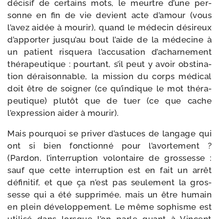
déci­sif de cer­tains mots, le meurtre d’une per­
sonne en fin de vie devient acte d’amour (vous
l’avez aidée à mou­rir), quand le méde­cin dési­reux
d’apporter jusqu’au bout l’aide de la méde­cine à
un patient ris­que­ra l’accusation d’acharnement
thé­ra­peu­tique : pour­tant, s’il peut y avoir obs­ti­na­
tion dérai­son­nable, la mis­sion du corps médi­cal
doit être de soi­gner (ce qu’indique le mot thé­ra­
peu­tique) plu­tôt que de tuer (ce que cache
l’expression aider à mourir).
Mais pour­quoi se pri­ver d’astuces de lan­gage qui
ont si bien fonc­tion­né pour l’avortement ?
(Pardon, l’interruption volon­taire de gros­sesse :
sauf que cette inter­rup­tion est en fait un arrêt
défi­ni­tif, et que ça n’est pas seule­ment la gros­
sesse qui a été sup­pri­mée, mais un être humain
en plein déve­lop­pe­ment. Le même sophisme est