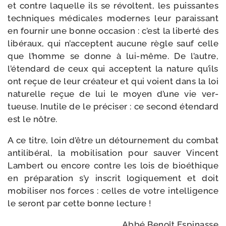
et contre laquelle ils se révoltent, les puis­santes
tech­niques médi­cales modernes leur parais­sant
en four­nir une bonne occa­sion : c’est la liber­té des
libé­raux, qui n’acceptent aucune règle sauf celle
que l’homme se donne à lui-​même. De l’autre,
l’étendard de ceux qui acceptent la nature qu’ils
ont reçue de leur créa­teur et qui voient dans la loi
natu­relle reçue de lui le moyen d’une vie ver­
tueuse. Inutile de le pré­ci­ser : ce second éten­dard
est le nôtre.
A ce titre, loin d’être un détour­ne­ment du com­bat
anti­li­bé­ral, la mobi­li­sa­tion pour sau­ver Vincent
Lambert ou encore contre les lois de bioé­thique
en pré­pa­ra­tion s’y ins­crit logi­que­ment et doit
mobi­li­ser nos forces : celles de votre intel­li­gence
le seront par cette bonne lecture !
Abbé Benoît Espinasse