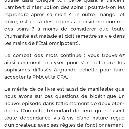
uti­li­sé dans lorsque l’on parle quant à Vincent
Lambert d’interruption des soins : pourra-​t-​on les
reprendre après sa mort ? En outre, man­ger et
boire, est-​ce là des actions à consi­dé­rer comme
des soins ? à moins de consi­dé­rer que toute
l’humanité est malade et doit remettre sa vie dans
les mains de l’État omnipotent).
Le com­bat des mots conti­nue : vous trou­ve­rez
ain­si com­ment ana­ly­ser pour s’en défendre les
sophismes dif­fu­sés à grande échelle pour faire
accep­ter la PMA et la GPA.
Le mérite de ce livre est aus­si de mani­fes­ter que
nous avons sur ces ques­tions de bioé­thique un
nou­vel épi­sode dans l’affrontement de deux éten­
dards. D’un côté, l’étendard de ceux qui refusent
toute dépen­dance vis-​à-​vis d’une nature reçue
d’un créa­teur, avec ses règles de fonc­tion­ne­ment,