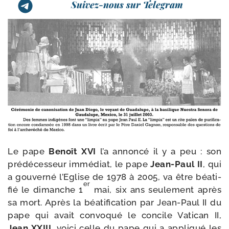
Suivez-nous sur Telegram
Le pape
Benoît XVI
l’a annon­cé il y a peu : son
pré­dé­ces­seur immé­diat, le pape
Jean-​Paul II
, qui
a gou­ver­né l’Eglise de 1978 à 2005, va être béa­ti­
er
fié le dimanche 1
mai, six ans seule­ment après
sa mort. Après la béa­ti­fi­ca­tion par Jean-​Paul II du
pape qui avait convo­qué le concile Vatican II,
Jean XXIII,
voi­ci celle du pape qui a appli­qué les