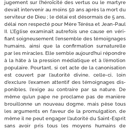
juge­ment sur l’héroïcité des ver­tus ou le mar­tyre
devait inter­ve­nir au moins 50 ans après la mort du
ser­vi­teur de Dieu ; le délai est désor­mais de 5 ans,
délai non res­pec­té pour Mère Térésa et Jean-​Paul
II. L’Eglise exa­mi­nait autre­fois une cause en véri­
fiant soi­gneu­se­ment l’ensemble des témoi­gnages
humains, ain­si que la confir­ma­tion sur­na­tu­relle
par les miracles. Elle semble aujourd’hui répondre
à la hâte à la pres­sion média­tique et à l’émotion
popu­laire. Pourtant, si cet acte de la cano­ni­sa­tion
est cou­vert par l’autorité divine, celle-​ci, loin
d’exclure l’examen atten­tif des témoi­gnages dis­
po­nibles, l’exige au contraire par sa nature. De
même qu’un pape ne pro­clame pas de manière
brouillonne un nou­veau dogme, mais pèse tous
les argu­ments en faveur de la pro­mul­ga­tion, de
même il ne peut enga­ger l’autorité du Saint-​Esprit
sans avoir pris tous les moyens humains de