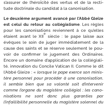
s’assurer de l’héroïcité des ver­tus et de la rec­ti­
tude doc­tri­nale du can­di­dat à la canonisation.
Le deuxième argu­ment avan­cé par l’Abbé Gleize
est celui du retour au col­lé­gia­lisme
. Les règles
pour les cano­ni­sa­tions reviennent à ce qu’elles
e
étaient avant le XII
siècle : le pape laisse aux
évêques le soin de juger immé­dia­te­ment de la
cause des saints et se réserve seule­ment le pou­
voir de confir­mer le juge­ment des Ordinaires.
Encore un domaine d’application de la col­lé­gia­li­
té, inno­va­tion du Concile Vatican II. Comme le dit
l’Abbé Gleize : «
lorsque le pape exerce son minis­
tère per­son­nel pour pro­cé­der à une cano­ni­sa­tion,
il semble bien que sa volon­té soit d’intervenir
comme l’organe du magis­tère col­lé­gial ; les cano­
ni­sa­tions ne sont donc plus garan­ties par
l’infaillibilité per­son­nelle du magis­tère solen­nel du