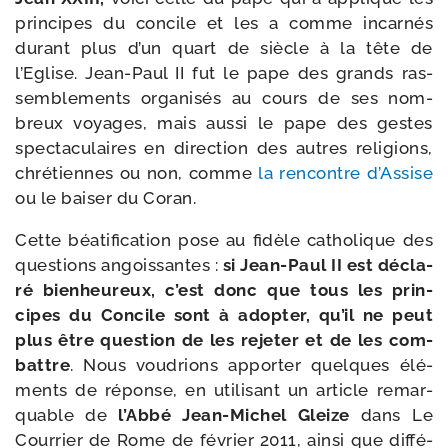
prin­cipes du concile et les a comme incar­nés
durant plus d’un quart de siècle à la tête de
l’Eglise. Jean-​Paul II fut le pape des grands ras­
sem­ble­ments orga­ni­sés au cours de ses nom­
breux voyages, mais aus­si le pape des gestes
spec­ta­cu­laires en direc­tion des autres reli­gions,
chré­tiennes ou non, comme
la ren­contre d’Assise
ou le bai­ser du Coran.
Cette béa­ti­fi­ca­tion pose au fidèle catho­lique des
ques­tions angois­santes :
si Jean-​Paul II est décla­
ré bien­heu­reux, c’est donc que tous les prin­
cipes du Concile sont à adop­ter, qu’il ne peut
plus être ques­tion de les reje­ter et de les com­
battre
. Nous vou­drions appor­ter quelques élé­
ments de réponse, en uti­li­sant un article remar­
quable de
l’Abbé Jean-​Michel Gleize
dans Le
Courrier de Rome de février 2011, ain­si que dif­fé­