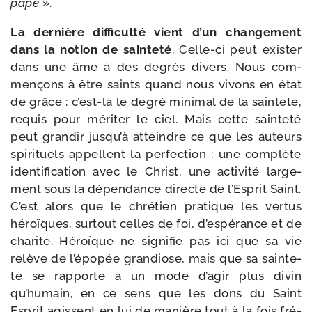
pape
».
La der­nière dif­fi­cul­té vient d’un chan­ge­ment
dans la notion de sain­te­té
. Celle-​ci peut exis­ter
dans une âme à des degrés divers. Nous com­
men­çons à être saints quand nous vivons en état
de grâce : c’est-là le degré mini­mal de la sain­te­té,
requis pour méri­ter le ciel. Mais cette sain­te­té
peut gran­dir jusqu’à atteindre ce que les auteurs
spi­ri­tuels appellent la per­fec­tion : une com­plète
iden­ti­fi­ca­tion avec le Christ, une acti­vi­té lar­ge­
ment sous la dépen­dance directe de l’Esprit Saint.
C’est alors que le chré­tien pra­tique les ver­tus
héroïques, sur­tout celles de foi, d’espérance et de
cha­ri­té. Héroïque ne signi­fie pas ici que sa vie
relève de l’épopée gran­diose, mais que sa sain­te­
té se rap­porte à un mode d’agir plus divin
qu’humain, en ce sens que les dons du Saint
Esprit agissent en lui de manière tout à la fois fré­