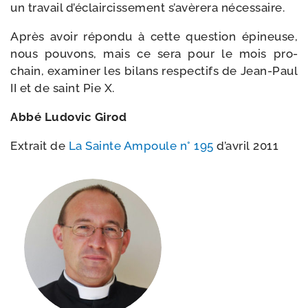
un tra­vail d’éclaircissement s’avèrera nécessaire.
Après avoir répon­du à cette ques­tion épi­neuse,
nous pou­vons, mais ce sera pour le mois pro­
chain, exa­mi­ner les bilans res­pec­tifs de Jean-​Paul
II et de saint Pie X.
Abbé Ludovic Girod
Extrait de
La Sainte Ampoule n° 195
d’a­vril 2011