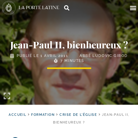
Jean-​Paul II, bienheureux ?
PUBLIÉ LE
1 AVRIL 2011
ABBÉ LUDOVIC GIROD
7 MINUTES
ACCUEIL
FORMATION
CRISE DE L'ÉGLISE
JEAN-​PAUL II,
BIENHEUREUX ?