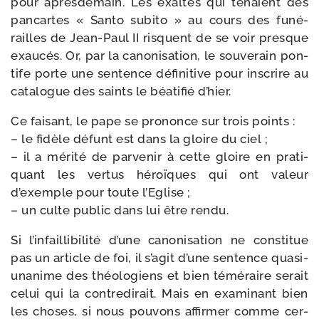
pour après­de­main. Les exal­tés qui tenaient des
pan­cartes « Santo subi­to » au cours des funé­
railles de Jean-​Paul II risquent de se voir presque
exau­cés. Or, par la cano­ni­sa­tion, le sou­ve­rain pon­
tife porte une sen­tence défi­ni­tive pour ins­crire au
cata­logue des saints le béa­ti­fié d’hier.
Ce fai­sant, le pape se pro­nonce sur trois points :
– le fidèle défunt est dans la gloire du ciel ;
– il a méri­té de par­ve­nir à cette gloire en pra­ti­
quant les ver­tus héroïques qui ont valeur
d’exemple pour toute l’Eglise ;
– un culte public dans lui être rendu.
Si l’infaillibilité d’une cano­ni­sa­tion ne consti­tue
pas un article de foi, il s’agit d’une sen­tence quasi-​
unanime des théo­lo­giens et bien témé­raire serait
celui qui la contre­di­rait. Mais en exa­mi­nant bien
les choses, si nous pou­vons affir­mer comme cer­