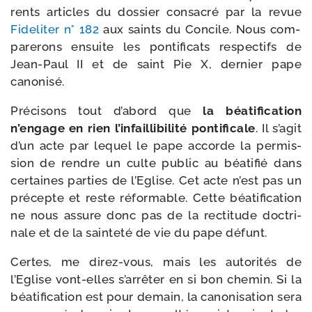
rents articles du dos­sier consa­cré par la revue
Fideliter n° 182
aux saints du Concile. Nous com­
pa­re­rons ensuite les pon­ti­fi­cats res­pec­tifs de
Jean-​Paul II et de saint Pie X, der­nier pape
canonisé.
Précisons tout d’abord que
la béa­ti­fi­ca­tion
n’engage en rien l’infaillibilité pon­ti­fi­cale
. Il s’agit
d’un acte par lequel le pape accorde la per­mis­
sion de rendre un culte public au béa­ti­fié dans
cer­taines par­ties de l’Eglise. Cet acte n’est pas un
pré­cepte et reste réfor­mable. Cette béa­ti­fi­ca­tion
ne nous assure donc pas de la rec­ti­tude doc­tri­
nale et de la sain­te­té de vie du pape défunt.
Certes, me direz-​vous, mais les auto­ri­tés de
l’Eglise vont-​elles s’arrêter en si bon che­min. Si la
béa­ti­fi­ca­tion est pour demain, la cano­ni­sa­tion sera