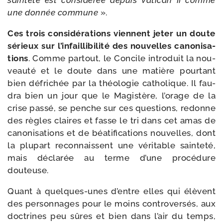
sain­te­té est consi­dé­rée depuis Vatican II comme
une don­née com­mune
».
Ces trois consi­dé­ra­tions viennent jeter un doute
sérieux sur l’infaillibilité des nou­velles cano­ni­sa­
tions
. Comme par­tout, le Concile intro­duit la nou­
veau­té et le doute dans une matière pour­tant
bien défri­chée par la théo­lo­gie catho­lique. Il fau­
dra bien un jour que le Magistère, l’orage de la
crise pas­sé, se penche sur ces ques­tions, redonne
des règles claires et fasse le tri dans cet amas de
cano­ni­sa­tions et de béa­ti­fi­ca­tions nou­velles, dont
la plu­part recon­naissent une véri­table sain­te­té,
mais décla­rée au terme d’une pro­cé­dure
douteuse.
Quant à quelques-​unes d’entre elles qui élèvent
des per­son­nages pour le moins contro­ver­sés, aux
doc­trines peu sûres et bien dans l’air du temps,