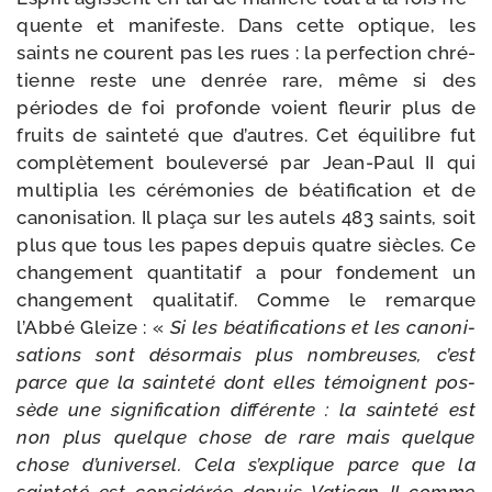
quente et mani­feste. Dans cette optique, les
saints ne courent pas les rues : la per­fec­tion chré­
tienne reste une den­rée rare, même si des
périodes de foi pro­fonde voient fleu­rir plus de
fruits de sain­te­té que d’autres. Cet équi­libre fut
com­plè­te­ment bou­le­ver­sé par Jean-​Paul II qui
mul­ti­plia les céré­mo­nies de béa­ti­fi­ca­tion et de
cano­ni­sa­tion. Il pla­ça sur les autels 483 saints, soit
plus que tous les papes depuis quatre siècles. Ce
chan­ge­ment quan­ti­ta­tif a pour fon­de­ment un
chan­ge­ment qua­li­ta­tif. Comme le remarque
l’Abbé Gleize : «
Si les béa­ti­fi­ca­tions et les cano­ni­
sa­tions sont désor­mais plus nom­breuses, c’est
parce que la sain­te­té dont elles témoignent pos­
sède une signi­fi­ca­tion dif­fé­rente : la sain­te­té est
non plus quelque chose de rare mais quelque
chose d’universel. Cela s’explique parce que la