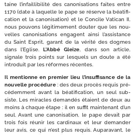
taine l’infaillibilité des cano­ni­sa­tions faites entre
1170 (date à laquelle le pape se réserve la béa­ti­fi­
ca­tion et la cano­ni­sa­tion) et le Concile Vatican II,
nous pou­vons légi­ti­me­ment dou­ter que les nou­
velles cano­ni­sa­tions engagent ain­si l’assistance
du Saint Esprit, garant de la véri­té des dogmes
dans l’Eglise.
L’Abbé Gleize
, dans son article,
signale trois points sur les­quels un doute a été
intro­duit par les réformes récentes.
Il men­tionne en pre­mier lieu l’insuffisance de la
nou­velle pro­cé­dure
: des deux pro­cès requis pré­
cé­dem­ment avant la béa­ti­fi­ca­tion, un seul sub­
siste. Les miracles deman­dés étaient de deux au
moins à chaque étape : il en suf­fit main­te­nant d’un
seul. Avant une cano­ni­sa­tion, le pape devait par
trois fois réunir les car­di­naux et leur deman­der
leur avis, ce qui n’est plus requis. Auparavant, le