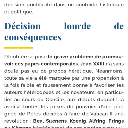
déci­sion pon­ti­fi­cale dans un contexte his­to­rique
et politique.
Décision lourde de
conséquences
D’emblée se pose
le grave pro­blème de pro­mou­
voir ces papes contem­po­rains
.
Jean XXIII
n’a sans
doute pas eu de pro­pos héré­tique. Néanmoins,
toute sa vie a été mar­quée par une pro­pen­sion à
la fois faible et faus­se­ment bonne à favo­ri­ser les
auteurs hété­ro­doxes et les nova­teurs, en par­ti­cu­
lier au cours du Concile, aux débuts duquel il a
ava­li­sé toutes les prises de pou­voirs d’une poi­
gnée de Pères déci­dés à faire de Vatican II une
révo­lu­tion :
Bea, Suenens, Koenig, Alfring, Frings