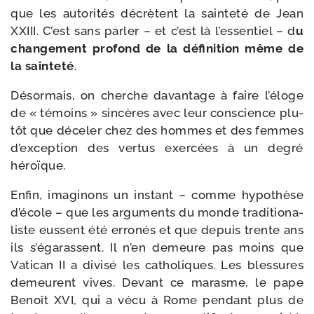
que les auto­ri­tés décrètent la sain­te­té de Jean
XXIII. C’est sans par­ler – et c’est là l’es­sen­tiel – d
u
chan­ge­ment pro­fond de la défi­ni­tion même de
la sain­te­té
.
Désormais, on cherche davan­tage à faire l’é­loge
de « témoins » sin­cères avec leur conscience plu­
tôt que déce­ler chez des hommes et des femmes
d’ex­cep­tion des ver­tus exer­cées à un degré
héroïque.
Enfin, ima­gi­nons un ins­tant – comme hypo­thèse
d’é­cole – que les argu­ments du monde tra­di­tio­na­
liste eussent été erro­nés et que depuis trente ans
ils s’é­ga­rassent. Il n’en demeure pas moins que
Vatican II a divi­sé les catho­liques. Les bles­sures
demeurent vives. Devant ce marasme, le pape
Benoît XVI, qui a vécu à Rome pen­dant plus de