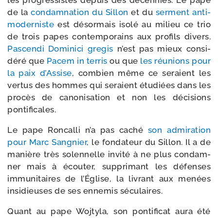
les pro­gres­sistes depuis des décen­nies. Le pape
de la
condam­na­tion du Sillon
et du
ser­ment anti­
mo­der­niste
est désor­mais iso­lé au milieu ce trio
de trois papes contem­po­rains aux pro­fils divers.
Pascendi Dominici gre­gis
n’est pas mieux consi­
dé­ré que
Pacem in ter­ris
ou que
les réunions pour
la paix d’Assise
, com­bien même ce seraient les
ver­tus des hommes qui seraient étu­diées dans les
pro­cès de cano­ni­sa­tion et non les déci­sions
pontificales.
Le pape Roncalli n’a pas caché
son admi­ra­tion
pour Marc Sangnier
, le fon­da­teur du Sillon. Il a de
manière très solen­nelle invi­té à ne plus condam­
ner mais à écou­ter, sup­pri­mant les défenses
immu­ni­taires de l’Église, la livrant aux menées
insi­dieuses de ses enne­mis séculaires.
Quant au pape Wojtyla, son pon­ti­fi­cat aura été