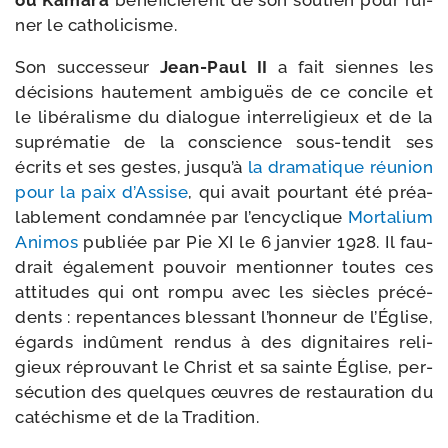
ou Kâmara
béné­fi­cièrent de son sou­tien pour rui­
ner le catholicisme.
Son suc­ces­seur
Jean-​Paul II
a fait siennes les
déci­sions hau­te­ment ambi­guës de ce concile et
le libé­ra­lisme du dia­logue inter­re­li­gieux et de la
supré­ma­tie de la conscience sous-​tendit ses
écrits et ses gestes, jus­qu’à
la dra­ma­tique réunion
pour la paix d’Assise
, qui avait pour­tant été préa­
la­ble­ment condam­née par l’en­cy­clique
Mortalium
Animos
publiée par Pie XI le 6 jan­vier 1928. Il fau­
drait éga­le­ment pou­voir men­tion­ner toutes ces
atti­tudes qui ont rom­pu avec les siècles pré­cé­
dents : repen­tances bles­sant l’hon­neur de l’Église,
égards indû­ment ren­dus à des digni­taires reli­
gieux réprou­vant le Christ et sa sainte Église, per­
sé­cu­tion des quelques œuvres de res­tau­ra­tion du
caté­chisme et de la Tradition.