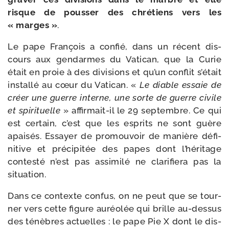
risque de pous­ser des chré­tiens vers les
« marges »
.
Le pape François a confié, dans un récent dis­
cours aux gen­darmes du Vatican, que la Curie
était en proie à des divi­sions et qu’un conflit s’é­tait
ins­tal­lé au cœur du Vatican. «
Le diable essaie de
créer une guerre interne, une sorte de guerre civile
et spi­ri­tuelle
» affirmait-​il le 29 sep­tembre. Ce qui
est cer­tain, c’est que les esprits ne sont guère
apai­sés. Essayer de pro­mou­voir de manière défi­
ni­tive et pré­ci­pi­tée des papes dont l’hé­ri­tage
contes­té n’est pas assi­mi­lé ne cla­ri­fie­ra pas la
situation.
Dans ce contexte confus, on ne peut que se tour­
ner vers cette figure auréo­lée qui brille au-​dessus
des ténèbres actuelles : le pape Pie X dont le dis­