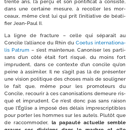
trente ans, l’a per­çu et son pon­ti­fi­cat a consis­té,
dans une cer­taine mesure, à recol­ler les mor­
ceaux, même c’est lui qui prit l’i­ni­tia­tive de béa­ti­
fier Jean-​Paul II.
La ligne de frac­ture – celle qui sépa­rait au
Concile l’al­liance du Rhin du
Coetus inter­na­tio­na­
lis Patrum
– s’est main­te­nue. Canoniser les par­ti­
sans d’un côté était fort ris­qué, du moins fort
impru­dent, dans ce contexte d’un concile qu’on
peine à assi­mi­ler. Il ne s’a­git pas là de pré­sen­ter
une vision poli­tique des choses mais de sou­li­gner
le fait que, même pour les pro­mo­teurs du
Concile, recou­rir à ces cano­ni­sa­tions demeure ris­
qué et impru­dent. Ce n’est donc pas sans rai­son
que l’Église a impo­sé des délais impres­crip­tibles
pour por­ter les hommes sur les autels. Plutôt que
de rac­com­mo­der,
la papau­té actuelle semble
gra­ver ces divi­sions dans le marbre et elle