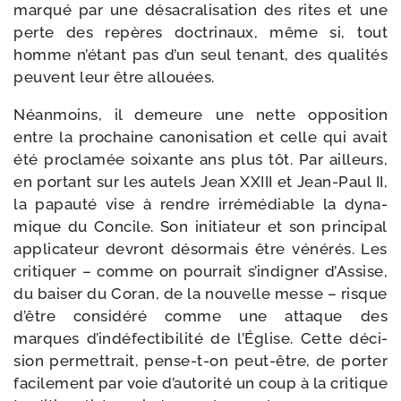
mar­qué par une désa­cra­li­sa­tion des rites et une
perte des repères doc­tri­naux, même si, tout
homme n’é­tant pas d’un seul tenant, des qua­li­tés
peuvent leur être allouées.
Néanmoins, il demeure une nette oppo­si­tion
entre la pro­chaine cano­ni­sa­tion et celle qui avait
été pro­cla­mée soixante ans plus tôt. Par ailleurs,
en por­tant sur les autels Jean XXIII et Jean-​Paul II,
la papau­té vise à rendre irré­mé­diable la dyna­
mique du Concile. Son ini­tia­teur et son prin­ci­pal
appli­ca­teur devront désor­mais être véné­rés. Les
cri­ti­quer – comme on pour­rait s’in­di­gner d’Assise,
du bai­ser du Coran, de la nou­velle messe – risque
d’être consi­dé­ré comme une attaque des
marques d’in­dé­fec­ti­bi­li­té de l’Église. Cette déci­
sion per­met­trait, pense-​t-​on peut-​être, de por­ter
faci­le­ment par voie d’au­to­ri­té un coup à la cri­tique