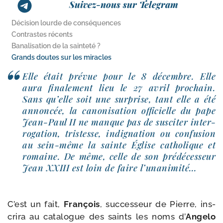
Suivez-nous sur Telegram
Décision lourde de conséquences
Contrastes récents
Banalisation de la sainteté ?
Grands doutes sur les miracles
Elle était pré­vue pour le 8 décembre. Elle
aura fina­le­ment lieu le 27 avril pro­chain.
Sans qu’elle soit une sur­prise, tant elle a été
annon­cée, la cano­ni­sa­tion offi­cielle du pape
Jean-​Paul II ne manque pas de sus­ci­ter inter­
ro­ga­tion, tris­tesse, indi­gna­tion ou confu­sion
au sein-​même la sainte Église catho­lique et
romaine. De même, celle de son pré­dé­ces­seur
Jean XXIII est loin de faire l’unanimité…
C’est un fait,
François
, suc­ces­seur de Pierre, ins­
cri­ra au cata­logue des saints les noms d’
Angelo