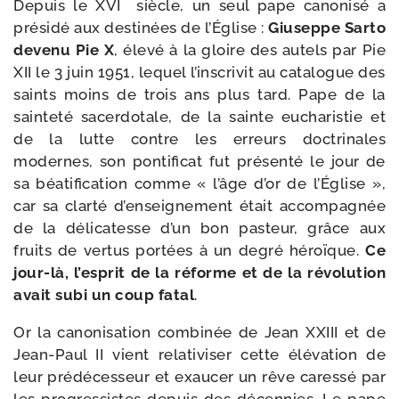
Depuis le XVI
siècle, un seul pape cano­ni­sé a
pré­si­dé aux des­ti­nées de l’Église :
Giuseppe Sarto
deve­nu Pie X
, éle­vé à la gloire des autels par Pie
XII le 3 juin 1951, lequel l’ins­cri­vit au cata­logue des
saints moins de trois ans plus tard. Pape de la
sain­te­té sacer­do­tale, de la sainte eucha­ris­tie et
de la lutte contre les erreurs doc­tri­nales
modernes, son pon­ti­fi­cat fut pré­sen­té le jour de
sa béa­ti­fi­ca­tion comme « l’âge d’or de l’Église »,
car sa clar­té d’en­sei­gne­ment était accom­pa­gnée
de la déli­ca­tesse d’un bon pas­teur, grâce aux
fruits de ver­tus por­tées à un degré héroïque.
Ce
jour-​là, l’es­prit de la réforme et de la révo­lu­tion
avait subi un coup fatal
.
Or la cano­ni­sa­tion com­bi­née de Jean XXIII et de
Jean-​Paul II vient rela­ti­vi­ser cette élé­va­tion de
leur pré­dé­ces­seur et exau­cer un rêve cares­sé par