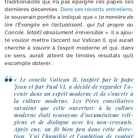
tra­di­tio­na­liste qui n’a pas épar­gné ces papes ces
der­nières décen­nies.
Dans ses récents entre­tiens
,
le sou­ve­rain pon­tife a indi­qué que «
la manière de
lire l’Évangile en l’ac­tua­li­sant, qui fut propre au
Concile, [était] abso­lu­ment irré­ver­sible
». Il a ajou­
té vou­loir mettre l’ac­cent sur Vatican II, qui aurait
cher­ché à s’ou­vrir à l’es­prit moderne et qui, dans
ce sens, aurait atteint de timides résul­tats qu’il
escompte obtenir :
« Le concile Vatican II, ins­pi­ré par le pape
Jean et par Paul VI, a déci­dé de regar­der l’a­
ve­nir dans un esprit moderne et de s’ou­vrir à
la culture moderne. Les Pères conci­liaires
savaient que cette ouver­ture à la culture
moderne était syno­nyme d’oe­cu­mé­nisme reli­
gieux et de dia­logue avec les non-​croyants.
Après eux, on fit bien peu dans cette direc­
tion. J’ai l’hu­mi­li­té et l’am­bi­tion de vou­loir