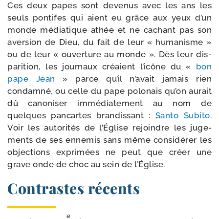
Ces deux papes sont deve­nus avec les ans les
seuls pon­tifes qui aient eu grâce aux yeux d’un
monde média­tique athée et ne cachant pas son
aver­sion de Dieu, du fait de leur « huma­nisme »
ou de leur « ouver­ture au monde ». Dès leur dis­
pa­ri­tion, les jour­naux créaient l’i­cône du «
bon
pape Jean
» parce qu’il n’a­vait jamais rien
condam­né, ou celle du pape polo­nais qu’on aurait
dû cano­ni­ser immé­dia­te­ment au nom de
quelques pan­cartes bran­dis­sant :
Santo Subito
.
Voir les auto­ri­tés de l’Église rejoindre les juge­
ments de ses enne­mis sans même consi­dé­rer les
objec­tions expri­mées ne peut que créer une
grave onde de choc au sein de l’Église.
Contrastes récents
e