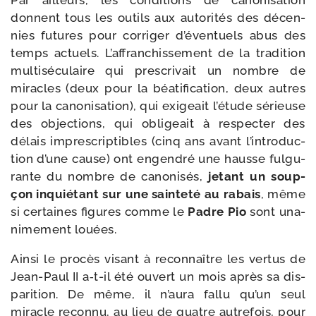
Par ailleurs, les condi­tions de cano­ni­sa­tion
donnent tous les outils aux auto­ri­tés des décen­
nies futures pour cor­ri­ger d’é­ven­tuels abus des
temps actuels. L’affranchissement de la tra­di­tion
mul­ti­sé­cu­laire qui pres­cri­vait un nombre de
miracles (deux pour la béa­ti­fi­ca­tion, deux autres
pour la cano­ni­sa­tion), qui exi­geait l’é­tude sérieuse
des objec­tions, qui obli­geait à res­pec­ter des
délais impres­crip­tibles (cinq ans avant l’in­tro­duc­
tion d’une cause) ont engen­dré une hausse ful­gu­
rante du nombre de cano­ni­sés,
jetant un soup­
çon inquié­tant sur une sain­te­té au rabais
, même
si cer­taines figures comme le
Padre Pio
sont una­
ni­me­ment louées.
Ainsi le pro­cès visant à recon­naître les ver­tus de
Jean-​Paul II a‑t-​il été ouvert un mois après sa dis­
pa­ri­tion. De même, il n’au­ra fal­lu qu’un seul
miracle recon­nu, au lieu de quatre autre­fois, pour