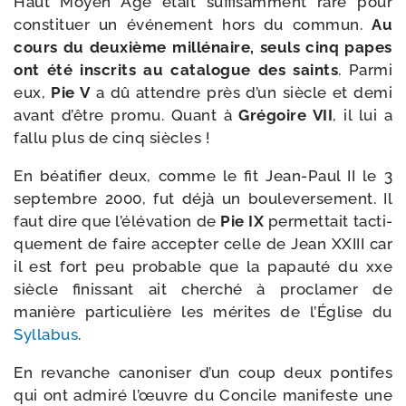
Haut Moyen Âge était suf­fi­sam­ment rare pour
consti­tuer un évé­ne­ment hors du com­mun.
Au
cours du deuxième mil­lé­naire, seuls cinq papes
ont été ins­crits au cata­logue des saints
. Parmi
eux,
Pie V
a dû attendre près d’un siècle et demi
avant d’être pro­mu. Quant à
Grégoire VII
, il lui a
fal­lu plus de cinq siècles !
En béa­ti­fier deux, comme le fit Jean-​Paul II le 3
sep­tembre 2000, fut déjà un bou­le­ver­se­ment. Il
faut dire que l’é­lé­va­tion de
Pie IX
per­met­tait tac­ti­
que­ment de faire accep­ter celle de Jean XXIII car
il est fort peu pro­bable que la papau­té du xxe
siècle finis­sant ait cher­ché à pro­cla­mer de
manière par­ti­cu­lière les mérites de l’Église du
Syllabus
.
En revanche cano­ni­ser d’un coup deux pon­tifes
qui ont admi­ré l’œuvre du Concile mani­feste une