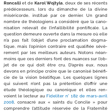
Roncalli
et de
Karol Wojtyla
, deux de ses récents
pré­dé­ces­seurs, lors du dimanche de la divine
misé­ri­corde, ins­ti­tué par ce der­nier. Un grand
nombre de théo­lo­giens a consi­dé­ré que la cano­
ni­sa­tion rele­vait de l’in­failli­bi­li­té pon­ti­fi­cale. La
ques­tion demeure ouverte dans la mesure où elle
n’a pas fait l’ob­jet d’une pro­cla­ma­tion dog­ma­
tique, mais l’o­pi­nion contraire est qua­li­fiée sévè­
re­ment par les meilleurs auteurs. Notons néan­
moins que ces der­niers font des nuances sur l’ob­
jet de ce qui doit être cru. D’après eux, nous
devons en prin­cipe croire que le cano­ni­sé béné­fi­
cie de la vision béa­ti­fique. Les quelques lignes
qui suivent n’ont pas la pré­ten­tion d’of­frir une
étude théo­lo­gique ou cano­nique et elles ren­
voient le lec­teur au
Fideliter n° 182 de mars-​avril
2008
, consa­cré aux « saints du Concile » pour
com­prendre l’at­ti­tude réser­vée de la Fraternité