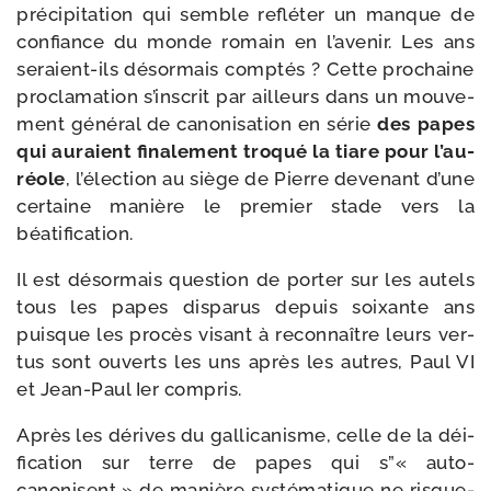
pré­ci­pi­ta­tion qui semble reflé­ter un manque de
confiance du monde romain en l’a­ve­nir. Les ans
seraient-​ils désor­mais comp­tés ? Cette pro­chaine
pro­cla­ma­tion s’ins­crit par ailleurs dans un mou­ve­
ment géné­ral de cano­ni­sa­tion en série
des papes
qui auraient fina­le­ment tro­qué la tiare pour l’au­
réole
, l’é­lec­tion au siège de Pierre deve­nant d’une
cer­taine manière le pre­mier stade vers la
béatification.
Il est désor­mais ques­tion de por­ter sur les autels
tous les papes dis­pa­rus depuis soixante ans
puisque les pro­cès visant à recon­naître leurs ver­
tus sont ouverts les uns après les autres, Paul VI
et Jean-​Paul Ier compris.
Après les dérives du gal­li­ca­nisme, celle de la déi­
fi­ca­tion sur terre de papes qui s”« auto-​
canonisent » de manière sys­té­ma­tique ne risque-​