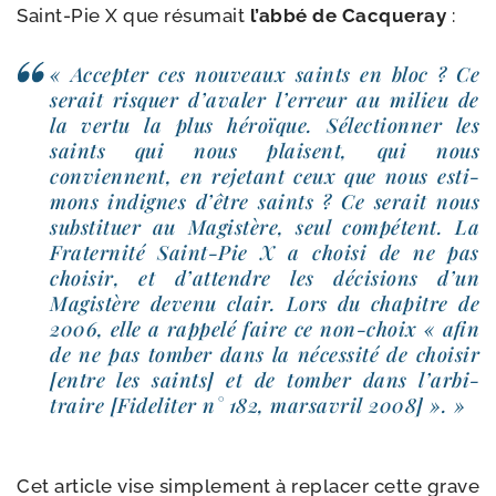
Saint-​Pie X que résu­mait
l’ab­bé de Cacqueray
:
« Accepter ces nou­veaux saints en bloc ? Ce
serait ris­quer d’a­va­ler l’er­reur au milieu de
la ver­tu la plus héroïque. Sélectionner les
saints qui nous plaisent, qui nous
conviennent, en reje­tant ceux que nous esti­
mons indignes d’être saints ? Ce serait nous
sub­sti­tuer au Magistère, seul com­pé­tent. La
Fraternité Saint-​Pie X a choi­si de ne pas
choi­sir, et d’at­tendre les déci­sions d’un
Magistère deve­nu clair. Lors du cha­pitre de
2006, elle a rap­pe­lé faire ce non-​choix « afin
de ne pas tom­ber dans la néces­si­té de choi­sir
[entre les saints] et de tom­ber dans l’ar­bi­
traire [Fideliter n° 182, mar­sa­vril 2008] ». »
Cet article vise sim­ple­ment à repla­cer cette grave