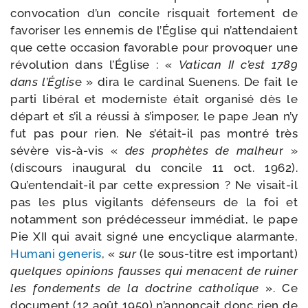
convo­ca­tion d’un concile ris­quait for­te­ment de
favo­ri­ser les enne­mis de l’Église qui n’at­ten­daient
que cette occa­sion favo­rable pour pro­vo­quer une
révo­lu­tion dans l’Église : «
Vatican II c’est 1789
dans l’Églis
e » dira le car­di­nal Suenens. De fait le
par­ti libé­ral et moder­niste était orga­ni­sé dès le
départ et s’il a réus­si à s’im­po­ser, le pape Jean n’y
fut pas pour rien. Ne s’était-​il pas mon­tré très
sévère vis-​à-​vis «
des pro­phètes de mal­heu
r »
(dis­cours inau­gu­ral du concile 11 oct. 1962).
Qu’entendait-​il par cette expres­sion ? Ne visait-​il
pas les plus vigi­lants défen­seurs de la foi et
notam­ment son pré­dé­ces­seur immé­diat, le pape
Pie XII qui avait signé une ency­clique alar­mante,
Humani gene­ris
, «
sur
(le sous-​titre est impor­tant)
quelques opi­nions fausses qui menacent de rui­ner
les fon­de­ments de la doc­trine catho­lique
». Ce
docu­ment (12 août 1950) n’an­non­çait donc rien de