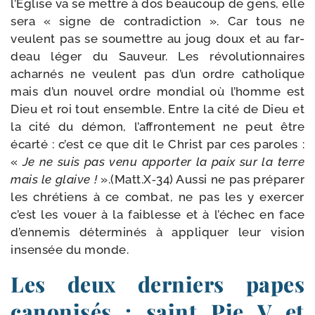
l’Église va se mettre à dos beau­coup de gens, elle
sera « signe de contra­dic­tion ». Car tous ne
veulent pas se sou­mettre au joug doux et au far­
deau léger du Sauveur. Les révo­lu­tion­naires
achar­nés ne veulent pas d’un ordre catho­lique
mais d’un nou­vel ordre mon­dial où l’homme est
Dieu et roi tout ensemble. Entre la cité de Dieu et
la cité du démon, l’af­fron­te­ment ne peut être
écar­té : c’est ce que dit le Christ par ces paroles :
«
Je ne suis pas venu appor­ter la paix sur la terre
mais le glaive !
».(Matt.X‑34) Aussi ne pas pré­pa­rer
les chré­tiens à ce com­bat, ne pas les y exer­cer
c’est les vouer à la fai­blesse et à l’é­chec en face
d’en­ne­mis déter­mi­nés à appli­quer leur vision
insen­sée du monde.
Les deux derniers papes
canonisés : saint Pie V et