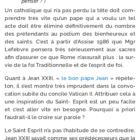
penser ? )
Un catho­lique qui n’a pas per­du la tête doit com­
prendre très vite qu’un pape qui a vou­lu un tel
acte doit être éli­mi­né défi­ni­ti­ve­ment du nombre
des pré­ten­dants au podium des bien­heu­reux et
des saints. C’est à par­tir d’Assise 1986 que Mgr
Lefebvre pen­se­ra très sérieu­se­ment aux sacres
afin d’as­su­rer ce que Rome n’as­su­rait plus : la sur­
vie de la foi Traditionnelle et de l’es­prit de foi.
Quant à Jean XXIII, «
le bon pape Jean
» répète-​
ton, il s’est mon­tré très impru­dent dans la convo­
ca­tion subite du concile Vatican II. Attribuer cela à
une ins­pi­ra­tion du Saint- Esprit est un peu facile
et c’est aller vite en besogne. Pourquoi a prio­ri
faudrait-​il le croire sur parole ?
Le Saint Esprit n’a pas l’ha­bi­tude de se contre­dire,
Jean XXIII savait comme ses pré­dé­ces­seurs que la