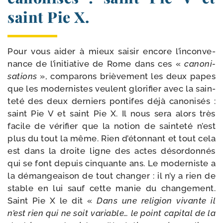
saint Pie X.
Pour vous aider à mieux sai­sir encore l’in­con­ve­
nance de l’i­ni­tia­tive de Rome dans ces «
cano­ni­
sa­tions
», com­pa­rons briè­ve­ment les deux papes
que les moder­nistes veulent glo­ri­fier avec la sain­
te­té des deux der­niers pon­tifes déjà cano­ni­sés :
saint Pie V et saint Pie X. Il nous sera alors très
facile de véri­fier que la notion de sain­te­té n’est
plus du tout la même. Rien d’é­ton­nant et tout cela
est dans la droite ligne des actes désor­don­nés
qui se font depuis cin­quante ans. Le moder­niste a
la déman­geai­son de tout chan­ger : il n’y a rien de
stable en lui sauf cette manie du chan­ge­ment.
Saint Pie X le dit «
Dans une reli­gion vivante il
n’est rien qui ne soit variable… le point capi­tal de la