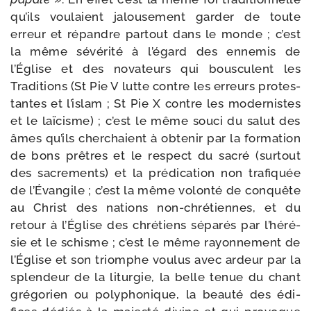
qu’ils vou­laient jalou­se­ment gar­der de toute
erreur et répandre par­tout dans le monde ; c’est
la même sévé­ri­té à l’é­gard des enne­mis de
l’Église et des nova­teurs qui bous­culent les
Traditions (St Pie V lutte contre les erreurs pro­tes­
tantes et l’is­lam ; St Pie X contre les moder­nistes
et le laï­cisme) ; c’est le même sou­ci du salut des
âmes qu’ils cher­chaient à obte­nir par la for­ma­tion
de bons prêtres et le res­pect du sacré (sur­tout
des sacre­ments) et la pré­di­ca­tion non tra­fi­quée
de l’Évangile ; c’est la même volon­té de conquête
au Christ des nations non-​chrétiennes, et du
retour à l’Église des chré­tiens sépa­rés par l’hé­ré­
sie et le schisme ; c’est le même rayon­ne­ment de
l’Église et son triomphe vou­lus avec ardeur par la
splen­deur de la litur­gie, la belle tenue du chant
gré­go­rien ou poly­pho­nique, la beau­té des édi­