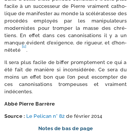
facile à un suc­ces­seur de Pierre vrai­ment catho­
lique de mani­fes­ter au monde la scé­lé­ra­tesse des
pro­cé­dés employés par les mani­pu­la­teurs
moder­nistes pour trom­per la masse des chré­
tiens. En effet dans ces cano­ni­sa­tions il y a un
manque évident d’exi­gence, de rigueur, et d’hon­
[1]
nê­te­té
.
Il sera plus facile de bif­fer promp­te­ment ce qui a
été fait de manière si incon­si­dé­rée. Ce sera du
moins un effet bon que l’on peut escomp­ter de
ces cano­ni­sa­tions trom­peuses et vrai­ment
indécentes.
Abbé Pierre Barrère
Source :
Le Pelican n° 82
de février 2014
Notes de bas de page