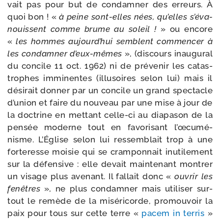
vait pas pour but de condam­ner des erreurs. À
quoi bon ! «
à peine sont-​elles nées, qu’elles s’é­va­
nouissent comme brume au soleil !
» ou encore
«
les hommes aujourd’­hui semblent com­men­cer à
les condam­ner d’eux-​mêmes
», (dis­cours inau­gu­ral
du concile 11 oct. 1962) ni de pré­ve­nir les catas­
trophes immi­nentes (illu­soires selon lui) mais il
dési­rait don­ner par un concile un grand spec­tacle
d’u­nion et faire du nou­veau par une mise à jour de
la doc­trine en met­tant celle-​ci au dia­pa­son de la
pen­sée moderne tout en favo­ri­sant l’œ­cu­mé­
nisme. L’Église selon lui res­sem­blait trop à une
for­te­resse moi­sie qui se cram­pon­nait inuti­le­ment
sur la défen­sive : elle devait main­te­nant mon­trer
un visage plus ave­nant. Il fal­lait donc «
ouvrir les
fenêtres
», ne plus condam­ner mais uti­li­ser sur­
tout le remède de la misé­ri­corde, pro­mou­voir la
paix pour tous sur cette terre «
pacem in ter­ris
»