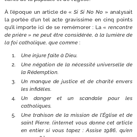
À l’é­poque un article de «
Si Si No No
» ana­ly­sait
la por­tée d’un tel acte gra­vis­sime en cinq points
qu’il importe ici de se remé­mo­rer : La «
ren­contre
de prière » ne peut être consi­dé­rée, à la lumière de
la foi catho­lique, que comme
:
Une injure faite à Dieu.
Une néga­tion de la néces­si­té uni­ver­selle de
la Rédemption.
Un manque de jus­tice et de cha­ri­té envers
les infidèles.
Un dan­ger et un scan­dale pour les
catholiques.
Une tra­hi­son de la mis­sion de l’Église et de
saint Pierre. (inter­net vous donne cet article
en entier si vous tapez : Assise 1986, qu’en