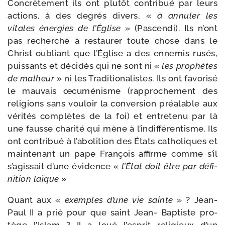
Concrètement ils ont plu­tôt contri­bué par leurs
actions, à des degrés divers, «
à annu­ler les
vitales éner­gies de l’Église
» (Pascendi). Ils n’ont
pas recher­ché à res­tau­rer toute chose dans le
Christ oubliant que l’Église a des enne­mis rusés,
puis­sants et déci­dés qui ne sont ni «
les pro­phètes
de mal­heur
» ni les Traditionalistes. Ils ont favo­ri­sé
le mau­vais œcu­mé­nisme (rap­pro­che­ment des
reli­gions sans vou­loir la conver­sion préa­lable aux
véri­tés com­plètes de la foi) et entre­te­nu par là
une fausse cha­ri­té qui mène à l’in­dif­fé­ren­tisme. Ils
ont contri­bué à l’a­bo­li­tion des États catho­liques et
main­te­nant un pape François affirme comme s’il
s’a­gis­sait d’une évi­dence «
l’État doit être par défi­
ni­tion laïque
»
Quant aux «
exemples d’une vie sainte
» ? Jean-​
Paul II a prié pour que saint Jean- Baptiste pro­