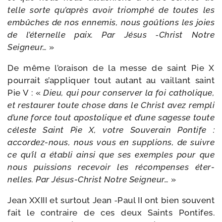
telle sorte qu’a­près avoir triom­phé de toutes les
embûches de nos enne­mis, nous goû­tions les joies
de l’é­ter­nelle paix. Par Jésus ‑Christ Notre
Seigneur…
»
De même l’o­rai­son de la messe de saint Pie X
pour­rait s’ap­pli­quer tout autant au vaillant saint
Pie V : «
Dieu, qui pour conser­ver la foi catho­lique,
et res­tau­rer toute chose dans le Christ avez rem­pli
d’une force tout apos­to­lique et d’une sagesse toute
céleste Saint Pie X, votre Souverain Pontife :
accordez-​nous, nous vous en sup­plions, de suivre
ce qu’il a éta­bli ain­si que ses exemples pour que
nous puis­sions rece­voir les récom­penses éter­
nelles. Par Jésus-​Christ Notre Seigneur…
»
Jean XXIII et sur­tout Jean ‑Paul II ont bien sou­vent
fait le contraire de ces deux Saints Pontifes.