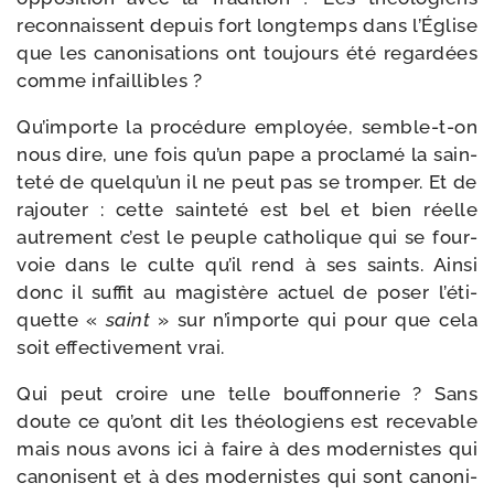
recon­naissent depuis fort long­temps dans l’Église
que les cano­ni­sa­tions ont tou­jours été regar­dées
comme infaillibles ?
Qu’importe la pro­cé­dure employée, semble-​t-​on
nous dire, une fois qu’un pape a pro­cla­mé la sain­
te­té de quel­qu’un il ne peut pas se trom­per. Et de
rajou­ter : cette sain­te­té est bel et bien réelle
autre­ment c’est le peuple catho­lique qui se four­
voie dans le culte qu’il rend à ses saints. Ainsi
donc il suf­fit au magis­tère actuel de poser l’é­ti­
quette «
saint
» sur n’im­porte qui pour que cela
soit effec­ti­ve­ment vrai.
Qui peut croire une telle bouf­fon­ne­rie ? Sans
doute ce qu’ont dit les théo­lo­giens est rece­vable
mais nous avons ici à faire à des moder­nistes qui
cano­nisent et à des moder­nistes qui sont cano­ni­