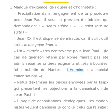
Manque d’exi­gence, de rigueur et d’honnêteté :
– Précipitation dans l’en­ga­ge­ment de la pro­cé­dure
pour Jean-​Paul II sous la pres­sion de lob­bies qui
deman­daient : «
san­to subi­to !
» : «
saint tout de
suite !
».
– Jean XXIII est dis­pen­sé de miracle, car il suf­fit qu’il
soit «
le bon pape Jean
. »
– Un «
miracle
» très contro­ver­sé pour Jean Paul II (le
cas de gué­ri­son rete­nu par Rome n’au­rait pas été
admis selon les cri­tères exi­geants uti­li­sés à Lourdes.
(cf : bul­le­tin de Nantes :
L’Hermine
: « spé­cial
canonisations »)
– Refus d’exa­mi­ner les pièces envoyées par la fsspx
qui pré­sentent les objec­tions à la cano­ni­sa­tion de
Jean-​Paul II.
– Il s’a­git de cano­ni­sa­tions idéo­lo­giques : les moder­
nistes veulent cano­ni­ser le concile, celui qui l’a ini­tié :