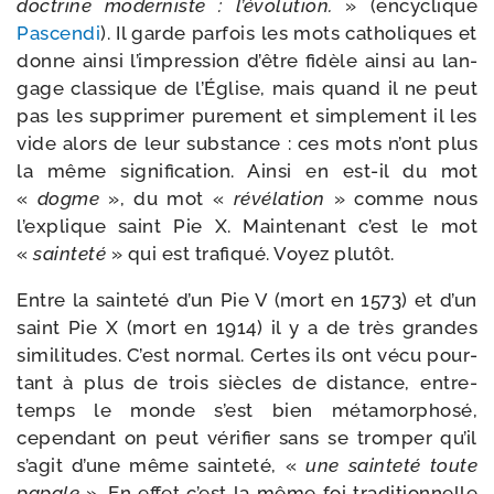
doc­trine moder­niste : l’é­vo­lu­tion.
» (ency­clique
Pascendi
). Il garde par­fois les mots catho­liques et
donne ain­si l’im­pres­sion d’être fidèle ain­si au lan­
gage clas­sique de l’Église, mais quand il ne peut
pas les sup­pri­mer pure­ment et sim­ple­ment il les
vide alors de leur sub­stance : ces mots n’ont plus
la même signi­fi­ca­tion. Ainsi en est-​il du mot
«
dogme
», du mot «
révé­la­tion
» comme nous
l’ex­plique saint Pie X. Maintenant c’est le mot
«
sain­te­té
» qui est tra­fi­qué. Voyez plutôt.
Entre la sain­te­té d’un Pie V (mort en 1573) et d’un
saint Pie X (mort en 1914) il y a de très grandes
simi­li­tudes. C’est nor­mal. Certes ils ont vécu pour­
tant à plus de trois siècles de dis­tance, entre-​
temps le monde s’est bien méta­mor­pho­sé,
cepen­dant on peut véri­fier sans se trom­per qu’il
s’a­git d’une même sain­te­té, «
une sain­te­té toute
papale
». En effet c’est la même foi tra­di­tion­nelle