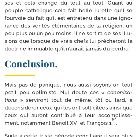
sés et cela change du tout au tout. Quant au
peuple catho­lique cela fait belle lurette qu’il se
four­voie du fait qu’il est entre­te­nu dans une igno­
rance des véri­tés élé­men­taires de la reli­gion, un
peu plus ou un peu moins, il ne sor­ti­ra de ses illu­
sions que lorsque de vrais chefs lui prê­che­ront la
doc­trine immuable qu’il n’au­rait jamais dû perdre.
Conclusion.
Mais pas de panique, nous aus­si soyons un tout
petit peu opti­miste. Nul doute ces «
cano­ni­sa­
tions
» ser­vi­ront tout de même, tôt ou tard, à
décon­si­dé­rer ceux qui les ont sol­li­ci­tées ain­si que
ceux qui auront contri­bué à leur accom­plis­se­
er
ment, notam­ment Benoît XVI et François 1
.
Suite à cette triste période conci­liaire il sera plus