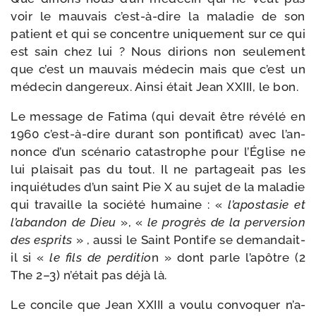
voir le mau­vais c’est-​à-​dire la mala­die de son
patient et qui se concentre uni­que­ment sur ce qui
est sain chez lui ? Nous dirions non seule­ment
que c’est un mau­vais méde­cin mais que c’est un
méde­cin dan­ge­reux. Ainsi était Jean XXIII, le bon.
Le mes­sage de Fatima (qui devait être révé­lé en
1960 c’est-​à-​dire durant son pon­ti­fi­cat) avec l’an­
nonce d’un scé­na­rio catas­trophe pour l’Église ne
lui plai­sait pas du tout. Il ne par­ta­geait pas les
inquié­tudes d’un saint Pie X au sujet de la mala­die
qui tra­vaille la socié­té humaine : «
l’a­po­sta­sie et
l’a­ban­don de Dieu
», «
le pro­grès de la per­ver­sion
des esprits
» , aus­si le Saint Pontife se demandait-​
il si «
le fils de per­di­tio
n » dont parle l’a­pôtre (2
The 2–3) n’é­tait pas déjà là.
Le concile que Jean XXIII a vou­lu convo­quer n’a­