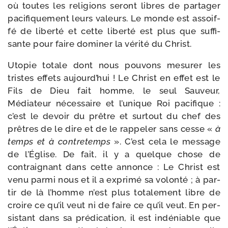
où toutes les reli­gions seront libres de par­ta­ger
paci­fi­que­ment leurs valeurs. Le monde est assoif­
fé de liber­té et cette liber­té est plus que suf­fi­
sante pour faire domi­ner la véri­té du Christ.
Utopie totale dont nous pou­vons mesu­rer les
tristes effets aujourd’­hui ! Le Christ en effet est le
Fils de Dieu fait homme, le seul Sauveur,
Médiateur néces­saire et l’u­nique Roi paci­fique :
c’est le devoir du prêtre et sur­tout du chef des
prêtres de le dire et de le rap­pe­ler sans cesse «
à
temps et à contre­temps
». C’est cela le mes­sage
de l’Église. De fait, il y a quelque chose de
contrai­gnant dans cette annonce : Le Christ est
venu par­mi nous et il a expri­mé sa volon­té ; à par­
tir de là l’homme n’est plus tota­le­ment libre de
croire ce qu’il veut ni de faire ce qu’il veut. En per­
sis­tant dans sa pré­di­ca­tion, il est indé­niable que