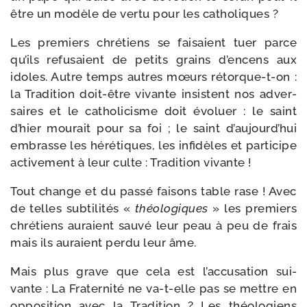
être un modèle de ver­tu pour les catholiques ?
Les pre­miers chré­tiens se fai­saient tuer parce
qu’ils refu­saient de petits grains d’en­cens aux
idoles. Autre temps autres mœurs rétorque-​t-​on :
la Tradition doit-​être vivante insistent nos adver­
saires et le catho­li­cisme doit évo­luer : le saint
d’hier mou­rait pour sa foi ; le saint d’au­jourd’­hui
embrasse les héré­tiques, les infi­dèles et par­ti­cipe
acti­ve­ment à leur culte : Tradition vivante !
Tout change et du pas­sé fai­sons table rase ! Avec
de telles sub­ti­li­tés «
théo­lo­giques
» les pre­miers
chré­tiens auraient sau­vé leur peau à peu de frais
mais ils auraient per­du leur âme.
Mais plus grave que cela est l’ac­cu­sa­tion sui­
vante : La Fraternité ne va-​t-​elle pas se mettre en
oppo­si­tion avec la Tradition ? Les théo­lo­giens