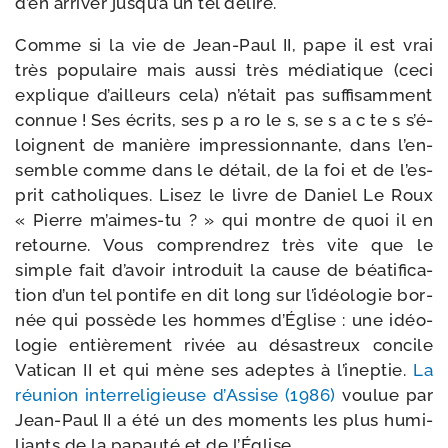
d’en arri­ver jus­qu’à un tel délire.
Comme si la vie de Jean-​Paul II, pape il est vrai
très popu­laire mais aus­si très média­tique (ceci
explique d’ailleurs cela) n’é­tait pas suf­fi­sam­ment
connue ! Ses écrits, ses p a ro le s, se s a c te s s’é­
loignent de manière impres­sion­nante, dans l’en­
semble comme dans le détail, de la foi et de l’es­
prit catho­liques. Lisez le livre de Daniel Le Roux
« Pierre m’aimes-​tu ? » qui montre de quoi il en
retourne. Vous com­pren­drez très vite que le
simple fait d’a­voir intro­duit la cause de béa­ti­fi­ca­
tion d’un tel pon­tife en dit long sur l’i­déo­lo­gie bor­
née qui pos­sède les hommes d’Église : une idéo­
lo­gie entiè­re­ment rivée au désas­treux concile
Vatican II et qui mène ses adeptes à l’i­nep­tie.
La
réunion inter­re­li­gieuse d’Assise (1986)
vou­lue par
Jean-​Paul II a été un des moments les plus humi­
liants de la papau­té et de l’Église.