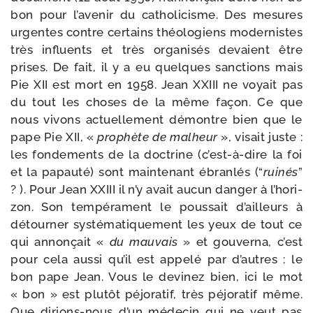
bon pour l’a­ve­nir du catho­li­cisme. Des mesures
urgentes contre cer­tains théo­lo­giens moder­nistes
très influents et très orga­ni­sés devaient être
prises. De fait, il y a eu quelques sanc­tions mais
Pie XII est mort en 1958. Jean XXIII ne voyait pas
du tout les choses de la même façon. Ce que
nous vivons actuel­le­ment démontre bien que le
pape Pie XII, «
pro­phète de mal­heur
», visait juste :
les fon­de­ments de la doc­trine (c’est-​à-​dire la foi
et la papau­té) sont main­te­nant ébran­lés (“
rui­nés
”
? ). Pour Jean XXIII il n’y avait aucun dan­ger à l’ho­ri­
zon. Son tem­pé­ra­ment le pous­sait d’ailleurs à
détour­ner sys­té­ma­ti­que­ment les yeux de tout ce
qui annon­çait «
du mau­vais
» et gou­ver­na, c’est
pour cela aus­si qu’il est appe­lé par d’autres : le
bon pape Jean. Vous le devi­nez bien, ici le mot
« bon » est plu­tôt péjo­ra­tif, très péjo­ra­tif même.
Que dirions-​nous d’un méde­cin qui ne veut pas