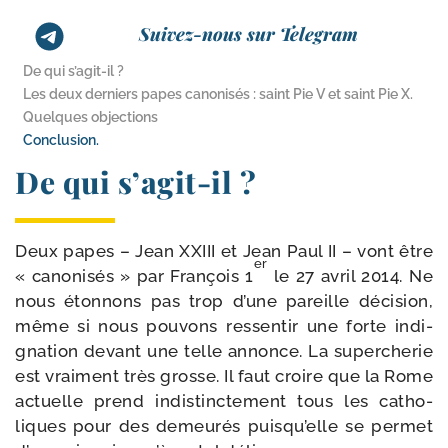
Suivez-nous sur Telegram
De qui s’agit-il ?
Les deux derniers papes canonisés : saint Pie V et saint Pie X.
Quelques objections
Conclusion.
De qui s’agit-il ?
Deux papes – Jean XXIII et Jean Paul II – vont être
er
« cano­ni­sés » par François 1
le 27 avril 2014. Ne
nous éton­nons pas trop d’une pareille déci­sion,
même si nous pou­vons res­sen­tir une forte indi­
gna­tion devant une telle annonce. La super­che­rie
est vrai­ment très grosse. Il faut croire que la Rome
actuelle prend indis­tinc­te­ment tous les catho­
liques pour des demeu­rés puis­qu’elle se per­met