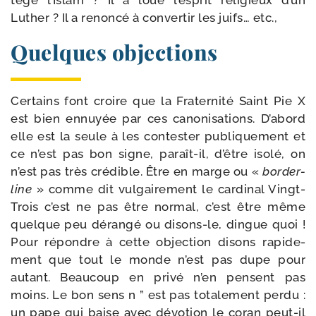
tège l’Islam ? Il a loué l’es­prit reli­gieux d’un
Luther ? Il a renon­cé à conver­tir les juifs… etc.,
Quelques objections
Certains font croire que la Fraternité Saint Pie X
est bien ennuyée par ces cano­ni­sa­tions. D’abord
elle est la seule à les contes­ter publi­que­ment et
ce n’est pas bon signe, paraît-​il, d’être iso­lé, on
n’est pas très cré­dible. Être en marge ou «
bor­der­
line
» comme dit vul­gai­re­ment le car­di­nal Vingt-​
Trois c’est ne pas être nor­mal, c’est être même
quelque peu déran­gé ou disons-​le, dingue quoi !
Pour répondre à cette objec­tion disons rapi­de­
ment que tout le monde n’est pas dupe pour
autant. Beaucoup en pri­vé n’en pensent pas
moins. Le bon sens n ” est pas tota­le­ment per­du :
un pape qui baise avec dévo­tion le coran peut-​il