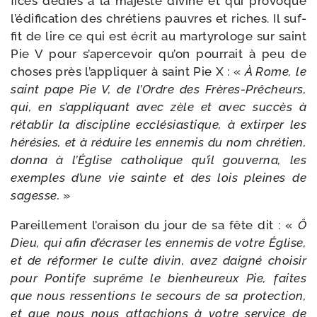
fices dédiés à la majes­té divine et qui pro­voque
l’é­di­fi­ca­tion des chré­tiens pauvres et riches. Il suf­
fit de lire ce qui est écrit au mar­ty­ro­loge sur saint
Pie V pour s’a­per­ce­voir qu’on pour­rait à peu de
choses près l’ap­pli­quer à saint Pie X : «
À Rome, le
saint pape Pie V, de l’Ordre des Frères-​Prêcheurs,
qui, en s’ap­pli­quant avec zèle et avec suc­cès à
réta­blir la dis­ci­pline ecclé­sias­tique, à extir­per les
héré­sies, et à réduire les enne­mis du nom chré­tien,
don­na à l’Église catho­lique qu’il gou­ver­na, les
exemples d’une vie sainte et des lois pleines de
sagesse.
»
Pareillement l’o­rai­son du jour de sa fête dit : «
Ô
Dieu, qui afin d’é­cra­ser les enne­mis de votre Église,
et de réfor­mer le culte divin, avez dai­gné choi­sir
pour Pontife suprême le bien­heu­reux Pie, faites
que nous res­sen­tions le secours de sa pro­tec­tion,
et que nous nous atta­chions à votre ser­vice de