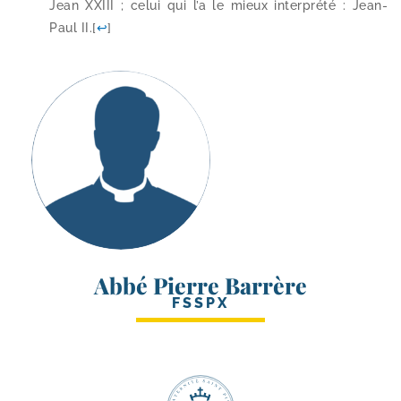
Jean XXIII ; celui qui l’a le mieux inter­pré­té : Jean-​
Paul II.
[
↩
]
Abbé Pierre Barrère
FSSPX