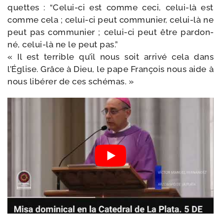
quettes : “Celui-​ci est comme ceci, celui-​là est
comme cela ; celui-​ci peut com­mu­nier, celui-​là ne
peut pas com­mu­nier ; celui-​ci peut être par­don­
né, celui-​là ne le peut pas.”
« Il est ter­rible qu’il nous soit arri­vé cela dans
l’Église. Grâce à Dieu, le pape François nous aide à
nous libé­rer de ces schémas. »