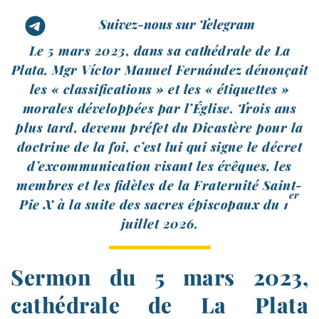
Suivez-nous sur Telegram
Le 5 mars 2023, dans sa cathé­drale de La
Plata, Mgr Víctor Manuel Fernández dénon­çait
les « clas­si­fi­ca­tions » et les « éti­quettes »
morales déve­lop­pées par l’Église. Trois ans
plus tard, deve­nu pré­fet du Dicastère pour la
doc­trine de la foi, c’est lui qui signe le décret
d’ex­com­mu­ni­ca­tion visant les évêques, les
membres et les fidèles de la Fraternité Saint-​
er
Pie X à la suite des sacres épis­co­paux du 1
juillet 2026.
Sermon du 5 mars 2023,
cathédrale de La Plata