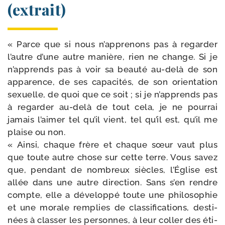
(extrait)
« Parce que si nous n’apprenons pas à regar­der
l’autre d’une autre manière, rien ne change. Si je
n’apprends pas à voir sa beau­té au-​delà de son
appa­rence, de ses capa­ci­tés, de son orien­ta­tion
sexuelle, de quoi que ce soit ; si je n’apprends pas
à regar­der au-​delà de tout cela, je ne pour­rai
jamais l’aimer tel qu’il vient, tel qu’il est, qu’il me
plaise ou non.
« Ainsi, chaque frère et chaque sœur vaut plus
que toute autre chose sur cette terre. Vous savez
que, pen­dant de nom­breux siècles, l’Église est
allée dans une autre direc­tion. Sans s’en rendre
compte, elle a déve­lop­pé toute une phi­lo­so­phie
et une morale rem­plies de clas­si­fi­ca­tions, des­ti­
nées à clas­ser les per­sonnes, à leur col­ler des éti­