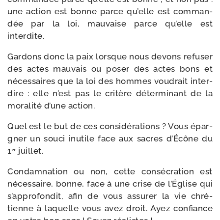
une action est bonne parce qu’elle est com­man­
dée par la loi, mau­vaise parce qu’elle est
interdite.
Gardons donc la paix lorsque nous devons refu­ser
des actes mau­vais ou poser des actes bons et
néces­saires que la loi des hommes vou­drait inter­
dire : elle n’est pas le cri­tère déter­mi­nant de la
mora­li­té d’une action.
Quel est le but de ces consi­dé­ra­tions ? Vous épar­
gner un sou­ci inutile face aux sacres d’Écône du
1ᵉʳ juillet.
Condamnation ou non, cette consé­cra­tion est
néces­saire, bonne, face à une crise de l’Église qui
s’ap­pro­fon­dit, afin de vous assu­rer la vie chré­
tienne à laquelle vous avez droit. Ayez confiance