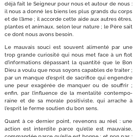
déjà fait le Seigneur pour nous et autour de nous :
il nous a don­né les biens les plus grands du corps
et de l’âme ; il accorde cette aide aux autres êtres,
plantes et ani­maux, selon leur nature ; le Père sait
ce dont nous avons besoin.
Le mau­vais sou­ci est sou­vent ali­men­té par une
trop grande curio­si­té qui nous met face à un flot
d’in­for­ma­tions dépas­sant la quan­ti­té que le Bon
Dieu a vou­lu que nous soyons capables de trai­ter ;
par un manque d’es­prit de sacri­fice qui engendre
une peur exa­gé­rée de man­quer ou de souf­frir ;
enfin, par l’in­fluence de la men­ta­li­té contem­po­
raine et de sa morale posi­ti­viste, qui arrache à
l’es­prit le ferme sou­tien du bon sens.
Quant à ce der­nier point, reve­nons au réel : une
action est inter­dite parce qu’elle est mau­vaise,
com­man­dée parce qu’elle est bonne ; et non pas :