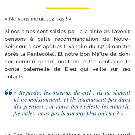
« Ne vous inquié­tez pas ! »
Si nos âmes sont sai­sies par la crainte de l’a­ve­nir,
pen­sons à cette recom­man­da­tion de Notre-​
Seigneur à ses apôtres (Évangile du 14ᵉ dimanche
après la Pentecôte). Et notre bon Maître de don­
ner comme grand motif de cette confiance la
bon­té pater­nelle de Dieu qui veille sur ses
enfants :
« Regardez les oiseaux du ciel : ils ne sèment
ni ne mois­sonnent, et ils n’a­massent pas dans
des gre­niers ; et votre Père céleste les nour­rit.
Ne valez-​vous pas beau­coup plus qu’eux ? »