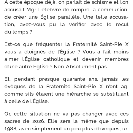
À cette époque déjà, on par­lait de schisme et l’on
accu­sait Mgr Lefebvre de rompre la com­mu­nion,
de créer une Église paral­lèle. Une telle accu­sa­
tion, avez-​vous pu la véri­fier avec le recul
du temps ?
Est-​ce que fré­quen­ter la Fraternité Saint-​Pie X
vous a éloi­gnés de l’Église ? Vous a fait moins
aimer l’Église catho­lique et deve­nir membres
d’une autre Église ? Non. Absolument pas.
Et, pen­dant presque qua­rante ans, jamais les
évêques de la Fraternité Saint-​Pie X n’ont agi
comme s’ils étaient une hié­rar­chie se sub­sti­tuant
à celle de l’Église.
Or, cette situa­tion ne va pas chan­ger avec ces
sacres de 2026. Elle sera la même que depuis
1988, avec sim­ple­ment un peu plus d’é­vêques, un