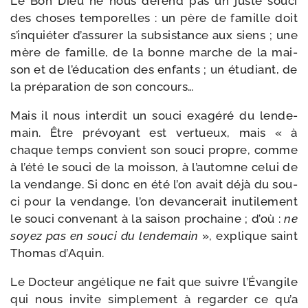
Le Bon Dieu ne nous défend pas un juste sou­ci
des choses tem­po­relles : un père de famille doit
s’in­quié­ter d’as­su­rer la sub­sis­tance aux siens ; une
mère de famille, de la bonne marche de la mai­
son et de l’é­du­ca­tion des enfants ; un étu­diant, de
la pré­pa­ra­tion de son concours…
Mais il nous inter­dit un sou­ci exa­gé­ré du len­de­
main. Être pré­voyant est ver­tueux, mais « à
chaque temps convient son sou­ci propre, comme
à l’é­té le sou­ci de la mois­son, à l’au­tomne celui de
la ven­dange. Si donc en été l’on avait déjà du sou­
ci pour la ven­dange, l’on devan­ce­rait inuti­le­ment
le sou­ci conve­nant à la sai­son pro­chaine ; d’où :
ne
soyez pas en sou­ci du len­de­main
», explique saint
Thomas d’Aquin.
Le Docteur angé­lique ne fait que suivre l’Évangile
qui nous invite sim­ple­ment à regar­der ce qu’a