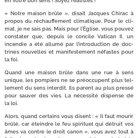
en votre bon sens ! Soyez réalistes !
« Notre mai­son brûle », disait Jacques Chirac à
pro­pos du réchauf­fe­ment cli­ma­tique. Pour le cli­
mat, je ne sais pas. Mais pour l’Église, vous pou­vez
consta­ter que, depuis le concile Vatican II, un
incen­die a été allu­mé par l’in­tro­duc­tion de doc­
trines nou­velles et mani­fes­te­ment néfastes pour
la foi.
Quand une mai­son brûle dans une rue à sens
unique, les pom­piers ne se pré­oc­cupent plus tel­
le­ment du sens inter­dit. Ils parent au plus pres­sé
pour sau­ver des vies. La néces­si­té dis­pense de
la loi.
Alors, quand cer­tains vous disent : « Il faut mou­rir
brû­lé, car éteindre le feu spi­ri­tuel qui détruit vos
âmes va contre le droit canon », vous avez tout à