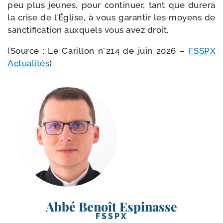
peu plus jeunes, pour conti­nuer, tant que dure­ra
la crise de l’Église, à vous garan­tir les moyens de
sanc­ti­fi­ca­tion aux­quels vous avez droit.
(Source : Le Carillon n°214 de juin 2026 –
FSSPX
Actualités
)
Abbé Benoît Espinasse
FSSPX