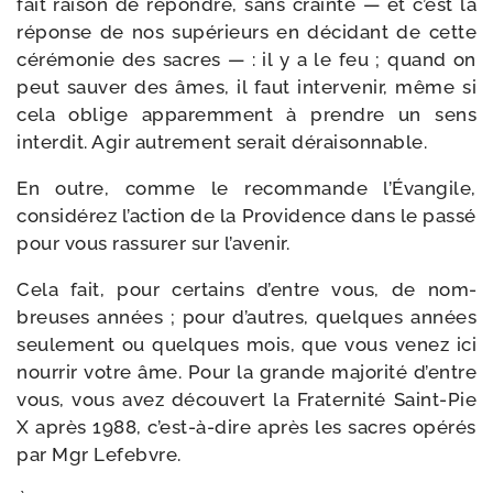
fait rai­son de répondre, sans crainte — et c’est la
réponse de nos supé­rieurs en déci­dant de cette
céré­mo­nie des sacres — : il y a le feu ; quand on
peut sau­ver des âmes, il faut inter­ve­nir, même si
cela oblige appa­rem­ment à prendre un sens
inter­dit. Agir autre­ment serait déraisonnable.
En outre, comme le recom­mande l’Évangile,
consi­dé­rez l’ac­tion de la Providence dans le pas­sé
pour vous ras­su­rer sur l’avenir.
Cela fait, pour cer­tains d’entre vous, de nom­
breuses années ; pour d’autres, quelques années
seule­ment ou quelques mois, que vous venez ici
nour­rir votre âme. Pour la grande majo­ri­té d’entre
vous, vous avez décou­vert la Fraternité Saint-​Pie
X après 1988, c’est-​à-​dire après les sacres opé­rés
par Mgr Lefebvre.