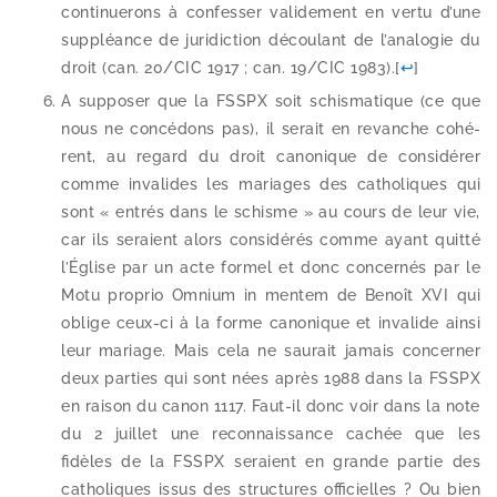
conti­nue­rons à confes­ser vali­de­ment en ver­tu d’une
sup­pléance de juri­dic­tion décou­lant de l’analogie du
droit (can. 20/​CIC 1917 ; can. 19/​CIC 1983).
[
↩
]
A sup­po­ser que la FSSPX soit schis­ma­tique (ce que
nous ne concé­dons pas), il serait en revanche cohé­
rent, au regard du droit cano­nique de consi­dé­rer
comme inva­lides les mariages des catho­liques qui
sont « entrés dans le schisme » au cours de leur vie,
car ils seraient alors consi­dé­rés comme ayant quit­té
l’Église par un acte for­mel et donc concer­nés par le
Motu pro­prio Omnium in men­tem de Benoît XVI qui
oblige ceux-​ci à la forme cano­nique et inva­lide ain­si
leur mariage. Mais cela ne sau­rait jamais concer­ner
deux par­ties qui sont nées après 1988 dans la FSSPX
en rai­son du canon 1117. Faut-​il donc voir dans la note
du 2 juillet une recon­nais­sance cachée que les
fidèles de la FSSPX seraient en grande par­tie des
catho­liques issus des struc­tures offi­cielles ? Ou bien