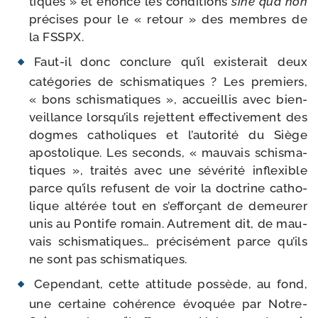
tiques » et énonce les condi­tions
sine qua non
pré­cises pour le « retour » des membres de
la FSSPX.
Faut-​il donc conclure qu’il exis­te­rait deux
caté­go­ries de schis­ma­tiques ? Les pre­miers,
« bons schis­ma­tiques », accueillis avec bien­
veillance lorsqu’ils rejettent effec­ti­ve­ment des
dogmes catho­liques et l’autorité du Siège
apos­to­lique. Les seconds, « mau­vais schis­ma­
tiques », trai­tés avec une sévé­ri­té inflexible
parce qu’ils refusent de voir la doc­trine catho­
lique alté­rée tout en s’efforçant de demeu­rer
unis au Pontife romain. Autrement dit, de mau­
vais schis­ma­tiques… pré­ci­sé­ment parce qu’ils
ne sont pas schismatiques.
Cependant, cette atti­tude pos­sède, au fond,
une cer­taine cohé­rence évo­quée par Notre-​