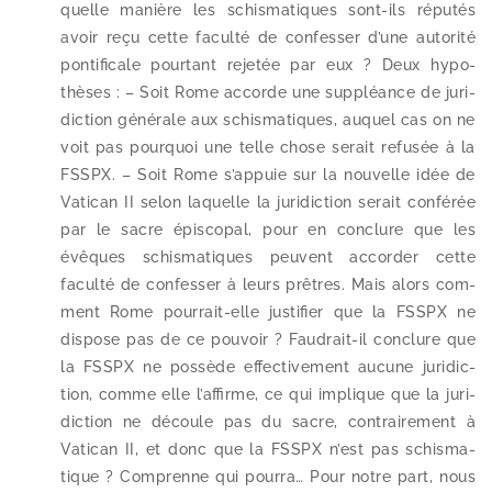
quelle manière les schis­ma­tiques sont-​ils répu­tés
avoir reçu cette facul­té de confes­ser d’une auto­ri­té
pon­ti­fi­cale pour­tant reje­tée par eux ? Deux hypo­
thèses : – Soit Rome accorde une sup­pléance de juri­
dic­tion géné­rale aux schis­ma­tiques, auquel cas on ne
voit pas pour­quoi une telle chose serait refu­sée à la
FSSPX. – Soit Rome s’appuie sur la nou­velle idée de
Vatican II selon laquelle la juri­dic­tion serait confé­rée
par le sacre épis­co­pal, pour en conclure que les
évêques schis­ma­tiques peuvent accor­der cette
facul­té de confes­ser à leurs prêtres. Mais alors com­
ment Rome pourrait-​elle jus­ti­fier que la FSSPX ne
dis­pose pas de ce pou­voir ? Faudrait-​il conclure que
la FSSPX ne pos­sède effec­ti­ve­ment aucune juri­dic­
tion, comme elle l’af­firme, ce qui implique que la juri­
dic­tion ne découle pas du sacre, contrai­re­ment à
Vatican II, et donc que la FSSPX n’est pas schis­ma­
tique ? Comprenne qui pour­ra… Pour notre part, nous