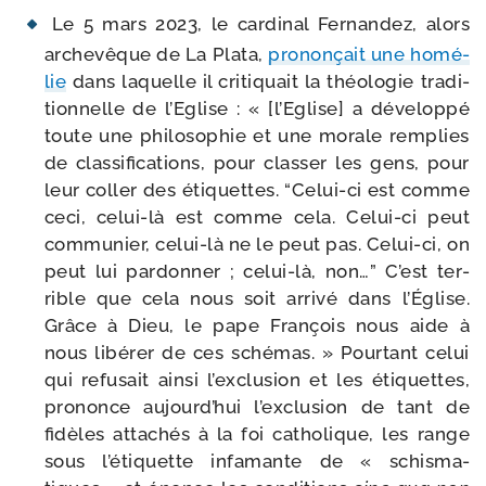
Le 5 mars 2023, le car­di­nal Fernandez, alors
arche­vêque de La Plata,
pro­non­çait une homé­
lie
dans laquelle il cri­ti­quait la théo­lo­gie tra­di­
tion­nelle de l’Eglise : « [l’Eglise] a déve­lop­pé
toute une phi­lo­so­phie et une morale rem­plies
de clas­si­fi­ca­tions, pour clas­ser les gens, pour
leur col­ler des éti­quettes. “Celui-​ci est comme
ceci, celui-​là est comme cela. Celui-​ci peut
com­mu­nier, celui-​là ne le peut pas. Celui-​ci, on
peut lui par­don­ner ; celui-​là, non…” C’est ter­
rible que cela nous soit arri­vé dans l’Église.
Grâce à Dieu, le pape François nous aide à
nous libé­rer de ces sché­mas. » Pourtant celui
qui refu­sait ain­si l’exclusion et les éti­quettes,
pro­nonce aujourd’hui l’exclusion de tant de
fidèles atta­chés à la foi catho­lique, les range
sous l’étiquette infa­mante de « schis­ma­