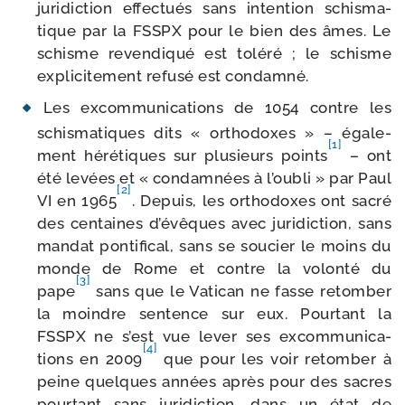
juri­dic­tion effec­tués sans inten­tion schis­ma­
tique par la FSSPX pour le bien des âmes. Le
schisme reven­di­qué est tolé­ré ; le schisme
expli­ci­te­ment refu­sé est condamné.
Les excom­mu­ni­ca­tions de 1054 contre les
schis­ma­tiques dits « ortho­doxes » – éga­le­
[1]
ment héré­tiques sur plu­sieurs points
– ont
été levées et « condam­nées à l’oubli » par Paul
[2]
VI en 1965
. Depuis, les ortho­doxes ont sacré
des cen­taines d’évêques avec juri­dic­tion, sans
man­dat pon­ti­fi­cal, sans se sou­cier le moins du
monde de Rome et contre la volon­té du
[3]
pape
sans que le Vatican ne fasse retom­ber
la moindre sen­tence sur eux. Pourtant la
FSSPX ne s’est vue lever ses excom­mu­ni­ca­
[4]
tions en 2009
que pour les voir retom­ber à
peine quelques années après pour des sacres
pour­tant sans juri­dic­tion, dans un état de