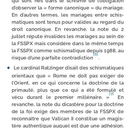
qui sont nés dans le schisme de l’obligation
d’observer la « forme cano­nique » du mariage.
En d’autres termes, les mariages entre schis­
ma­tiques sont tenus pour valides au regard du
droit cano­nique. En revanche, la note du 2
juillet répute inva­lides les mariages au sein de
la FSSPX mais consi­dère dans le même temps
la FSSPX comme schis­ma­tique depuis 1988, au
[6]
risque d’une par­faite contra­dic­tion
.
Le car­di­nal Ratzinger disait des schis­ma­tiques
orien­taux que « Rome ne doit pas exi­ger de
l’Orient, en ce qui concerne la doc­trine de la
pri­mau­té, plus que ce qui a été for­mu­lé et
[7]
vécu durant le pre­mier mil­lé­naire. »
En
revanche, la note du dicas­tère pour la doc­trine
de la foi exige des membres de la FSSPX de
recon­naître que Vatican II consti­tue un magis­
tère authen­tique auquel est due une adhé­sion.