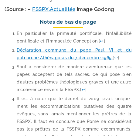
(Source : –
FSSPX.Actualités
Image Godong
Notes de bas de page
En par­ti­cu­lier la pri­mau­té pon­ti­fi­cale, l’infaillibilité
pon­ti­fi­cale et l’Immaculée Conception.
[
↩
]
Déclaration com­mune du pape Paul VI et du
patriarche Athénagoras du 7 décembre 1965.
[
↩
]
Sauf à consi­dé­rer de manière aven­tu­reuse que les
papes acceptent de tels sacres, ce qui pose bien
d’autres pro­blèmes théo­lo­giques graves et une autre
inco­hé­rence envers la FSSPX.
[
↩
]
Il est à noter que le décret de 2009 levait uni­que­
ment les excom­mu­ni­ca­tions puta­tives des quatre
évêques, sans jamais men­tion­ner les prêtres de la
FSSPX. Il faut en conclure que Rome ne consi­dé­rait
pas les prêtres de la FSSPX comme excom­mu­niés,