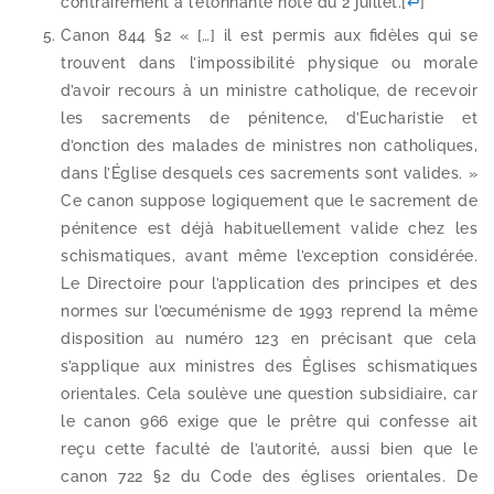
contrai­re­ment à l’é­ton­nante note du 2 juillet.
[
↩
]
Canon 844 §2 « […] il est per­mis aux fidèles qui se
trouvent dans l’impossibilité phy­sique ou morale
d’avoir recours à un ministre catho­lique, de rece­voir
les sacre­ments de péni­tence, d’Eucharistie et
d’onction des malades de ministres non catho­liques,
dans l’Église des­quels ces sacre­ments sont valides. »
Ce canon sup­pose logi­que­ment que le sacre­ment de
péni­tence est déjà habi­tuel­le­ment valide chez les
schis­ma­tiques, avant même l’exception consi­dé­rée.
Le Directoire pour l’application des prin­cipes et des
normes sur l’œcuménisme de 1993 reprend la même
dis­po­si­tion au numé­ro 123 en pré­ci­sant que cela
s’applique aux ministres des Églises schis­ma­tiques
orien­tales. Cela sou­lève une ques­tion sub­si­diaire, car
le canon 966 exige que le prêtre qui confesse ait
reçu cette facul­té de l’autorité, aus­si bien que le
canon 722 §2 du Code des églises orien­tales. De