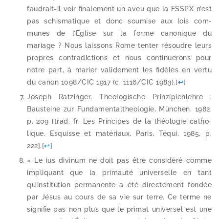
faudrait-​il voir fina­le­ment un aveu que la FSSPX n’est
pas schis­ma­tique et donc sou­mise aux lois com­
munes de l’Eglise sur la forme cano­nique du
mariage ? Nous lais­sons Rome ten­ter résoudre leurs
propres contra­dic­tions et nous conti­nue­rons pour
notre part, à marier vali­de­ment les fidèles en ver­tu
du canon 1098/​CIC 1917 (c. 1116/​CIC 1983).
[
↩
]
Joseph Ratzinger, Theologische Prinzipienlehre :
Bausteine zur Fundamentaltheologie, München, 1982,
p. 209 [trad. fr. Les Principes de la théo­lo­gie catho­
lique. Esquisse et maté­riaux, Paris, Téqui, 1985, p.
222].
[
↩
]
« Le ius divi­num ne doit pas être consi­dé­ré comme
impli­quant que la pri­mau­té uni­ver­selle en tant
qu’institution per­ma­nente a été direc­te­ment fon­dée
par Jésus au cours de sa vie sur terre. Ce terme ne
signi­fie pas non plus que le pri­mat uni­ver­sel est une