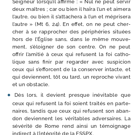
Seigneur lors­qu’il affirme : « Nul ne peut ser­vir
deux maîtres ; car ou bien il haï­ra l’un et aime­ra
l’autre, ou bien il s’at­ta­che­ra à l’un et mépri­se­ra
l’autre » (Mt 6, 24). En effet, on ne peut cher­
cher à se rap­pro­cher des péri­phé­ries situées
hors de l’Église sans, dans le même mou­ve­
ment, s’é­loi­gner de son centre. On ne peut
offrir l’amitié à ceux qui refusent la foi catho­
lique sans finir par regar­der avec sus­pi­cion
ceux qui s’ef­forcent de la conser­ver intacte, et
qui deviennent, tôt ou tard, un reproche vivant
et un obstacle.
Dès lors, il devient presque inévi­table que
ceux qui refusent la foi soient trai­tés en par­te­
naires, tan­dis que ceux qui refusent son aban­
don deviennent les véri­tables adver­saires. La
sévé­ri­té de Rome rend ain­si un témoi­gnage
indi­rect à l’intégrité de la FSSPX.