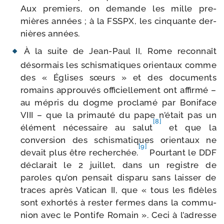
Aux pre­miers, on demande les mille pre­
mières années ; à la FSSPX, les cin­quante der­
nières années.
À la suite de Jean-​Paul II, Rome recon­naît
désor­mais les schis­ma­tiques orien­taux comme
des « Églises sœurs » et des docu­ments
romains approu­vés offi­ciel­le­ment ont affir­mé –
au mépris du dogme pro­cla­mé par Boniface
VIII – que la pri­mau­té du pape n’était pas un
[8]
élé­ment néces­saire au salut
et que la
conver­sion des schis­ma­tiques orien­taux ne
[9]
devait plus être recher­chée.
Pourtant le DDF
décla­rait le 2 juillet, dans un registre de
paroles qu’on pen­sait dis­pa­ru sans lais­ser de
traces après Vatican II, que « tous les fidèles
sont exhor­tés à res­ter fermes dans la com­mu­
nion avec le Pontife Romain ». Ceci à l’adresse