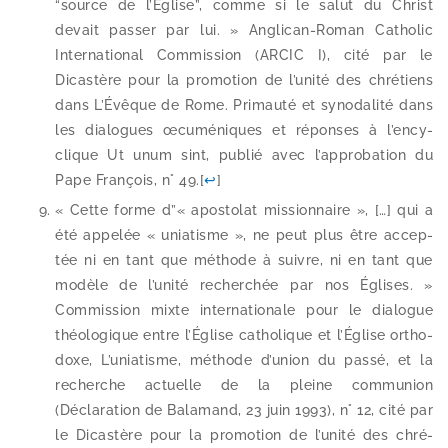
“source de l’Église”, comme si le salut du Christ
devait pas­ser par lui. » Anglican-​Roman Catholic
International Commission (ARCIC I), cité par le
Dicastère pour la pro­mo­tion de l’unité des chré­tiens
dans L’Évêque de Rome. Primauté et syno­da­li­té dans
les dia­logues œcu­mé­niques et réponses à l’en­cy­
clique Ut unum sint, publié avec l’ap­pro­ba­tion du
Pape François, n° 49.
[
↩
]
« Cette forme d”« apos­to­lat mis­sion­naire », […] qui a
été appe­lée « unia­tisme », ne peut plus être accep­
tée ni en tant que méthode à suivre, ni en tant que
modèle de l’u­ni­té recher­chée par nos Églises. »
Commission mixte inter­na­tio­nale pour le dia­logue
théo­lo­gique entre l’Église catho­lique et l’Église ortho­
doxe, L’uniatisme, méthode d’u­nion du pas­sé, et la
recherche actuelle de la pleine com­mu­nion
(Déclaration de Balamand, 23 juin 1993), n° 12, cité par
le Dicastère pour la pro­mo­tion de l’unité des chré­