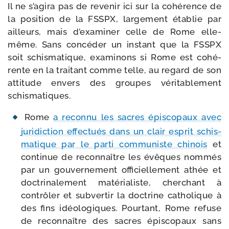
Il ne s’a­gi­ra pas de reve­nir ici sur la cohé­rence de
la posi­tion de la FSSPX, lar­ge­ment éta­blie par
ailleurs, mais d’exa­mi­ner celle de Rome elle-​
même. Sans concé­der un ins­tant que la FSSPX
soit schis­ma­tique, exa­mi­nons si Rome est cohé­
rente en la trai­tant comme telle, au regard de son
atti­tude envers des groupes véri­ta­ble­ment
schismatiques.
Rome
a recon­nu les sacres épis­co­paux avec
juri­dic­tion effec­tués dans un clair esprit schis­
ma­tique par le par­ti com­mu­niste chi­nois
et
conti­nue de recon­naître les évêques nom­més
par un gou­ver­ne­ment offi­ciel­le­ment athée et
doc­tri­na­le­ment maté­ria­liste, cher­chant à
contrô­ler et sub­ver­tir la doc­trine catho­lique à
des fins idéo­lo­giques. Pourtant, Rome refuse
de recon­naître des sacres épis­co­paux sans