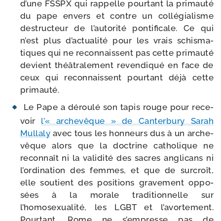
d’une FSSPX qui rap­pelle pour­tant la pri­mau­té
du pape envers et contre un col­lé­gia­lisme
des­truc­teur de l’autorité pon­ti­fi­cale. Ce qui
n’est plus d’actualité pour les vrais schis­ma­
tiques qui ne recon­naissent pas cette pri­mau­té
devient théâ­tra­le­ment reven­di­qué en face de
ceux qui recon­naissent pour­tant déjà cette
primauté.
Le Pape a dérou­lé son tapis rouge pour rece­
voir
l’« arche­vêque » de Canterbury Sarah
Mullaly
avec tous les hon­neurs dus à un arche­
vêque alors que la doc­trine catho­lique ne
recon­naît ni la vali­di­té des sacres angli­cans ni
l’ordination des femmes, et que de sur­croît,
elle sou­tient des posi­tions gra­ve­ment oppo­
sées à la morale tra­di­tion­nelle sur
l’homosexualité, les LGBT et l’avortement.
Pourtant, Rome ne s’empresse pas de