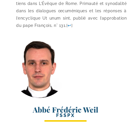
tiens dans L’Évêque de Rome. Primauté et syno­da­li­té
dans les dia­logues œcu­mé­niques et les réponses à
l’en­cy­clique Ut unum sint, publié avec l’ap­pro­ba­tion
du pape François, n° 131.
[
↩
]
Abbé Frédéric Weil
FSSPX