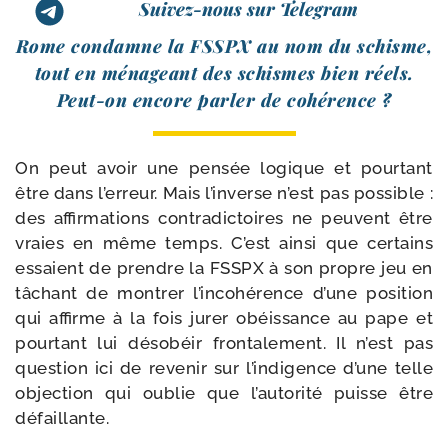
Suivez-nous sur Telegram
Rome condamne la FSSPX au nom du schisme,
tout en ména­geant des schismes bien réels.
Peut-​on encore par­ler de cohérence ?
On peut avoir une pen­sée logique et pour­tant
être dans l’erreur. Mais l’inverse n’est pas pos­sible :
des affir­ma­tions contra­dic­toires ne peuvent être
vraies en même temps. C’est ain­si que cer­tains
essaient de prendre la FSSPX à son propre jeu en
tâchant de mon­trer l’incohérence d’une posi­tion
qui affirme à la fois jurer obéis­sance au pape et
pour­tant lui déso­béir fron­ta­le­ment. Il n’est pas
ques­tion ici de reve­nir sur l’indigence d’une telle
objec­tion qui oublie que l’autorité puisse être
défaillante.