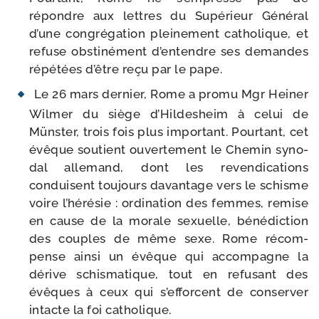
répondre aux lettres du Supérieur Général
d’une congré­ga­tion plei­ne­ment catho­lique, et
refuse obs­ti­né­ment d’entendre ses demandes
répé­tées d’être reçu par le pape.
Le 26 mars der­nier, Rome a pro­mu Mgr Heiner
Wilmer du siège d’Hildesheim à celui de
Münster, trois fois plus impor­tant. Pourtant, cet
évêque sou­tient ouver­te­ment le Chemin syno­
dal alle­mand, dont les reven­di­ca­tions
conduisent tou­jours davan­tage vers le schisme
voire l’hérésie : ordi­na­tion des femmes, remise
en cause de la morale sexuelle, béné­dic­tion
des couples de même sexe. Rome récom­
pense ain­si un évêque qui accom­pagne la
dérive schis­ma­tique, tout en refu­sant des
évêques à ceux qui s’ef­forcent de conser­ver
intacte la foi catholique.