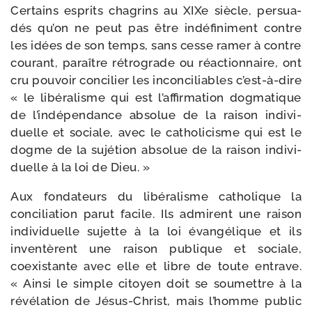
Certains esprits cha­grins au XIXe siècle, per­sua­
dés qu’on ne peut pas être indé­fi­ni­ment contre
les idées de son temps, sans cesse ramer à contre
cou­rant, paraître rétro­grade ou réac­tion­naire, ont
cru pou­voir conci­lier les incon­ci­liables c’est-à-dire
« le libé­ra­lisme qui est l’affirmation dog­ma­tique
de l’indépendance abso­lue de la rai­son indi­vi­
duelle et sociale, avec le catho­li­cisme qui est le
dogme de la sujé­tion abso­lue de la rai­son indi­vi­
duelle à la loi de Dieu. »
Aux fon­da­teurs du libé­ra­lisme catho­lique la
conci­lia­tion parut facile. Ils admirent une rai­son
indi­vi­duelle sujette à la loi évan­gé­lique et ils
inven­tèrent une rai­son publique et sociale,
coexis­tante avec elle et libre de toute entrave.
« Ainsi le simple citoyen doit se sou­mettre à la
révé­la­tion de Jésus-​Christ, mais l’homme public