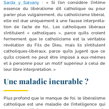
Sarda y Salvany
: « Si l’on consi­dère l’intime
essence du libé­ra­lisme dit catho­lique ou pour
par­ler plus vul­gai­re­ment, du catho­li­cisme libé­ral,
elle est due uni­que­ment à une fausse inter­pré­ta­
tion de l’acte de foi… Les catho­liques libé­raux
s’intitulent « catho­liques », parce qu’ils croient
fer­me­ment que le catho­li­cisme est la véri­table
révé­la­tion du Fils de Dieu, mais ils s’intitulent
catholiques-​libéraux, parce qu’ils jugent que ce
qu’ils croient ne peut être impo­sé à eux-​mêmes
et à per­sonne pour un motif supé­rieur à celui de
leur libre interprétation. »
Une maladie incurable ?
Plus pro­fond que le manque de foi, le libé­ra­lisme
catho­lique est une mala­die de l’intelligence qui