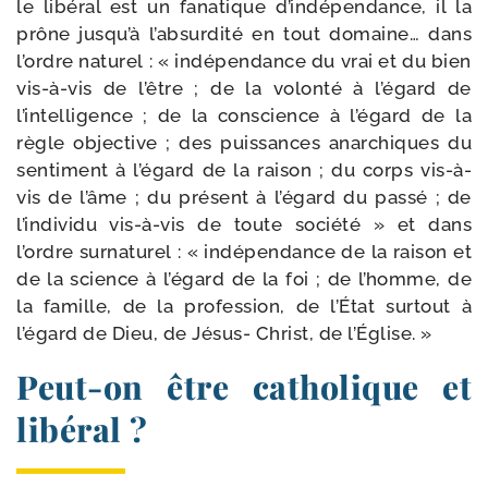
le libé­ral est un fana­tique d’indépendance, il la
prône jusqu’à l’absurdité en tout domaine… dans
l’ordre natu­rel : « indé­pen­dance du vrai et du bien
vis-​à-​vis de l’être ; de la volon­té à l’égard de
l’intelligence ; de la conscience à l’égard de la
règle objec­tive ; des puis­sances anar­chiques du
sen­ti­ment à l’égard de la rai­son ; du corps vis-​à-​
vis de l’âme ; du pré­sent à l’égard du pas­sé ; de
l’individu vis-​à-​vis de toute socié­té » et dans
l’ordre sur­na­tu­rel : « indé­pen­dance de la rai­son et
de la science à l’égard de la foi ; de l’homme, de
la famille, de la pro­fes­sion, de l’État sur­tout à
l’égard de Dieu, de Jésus- Christ, de l’Église. »
Peut-​on être catholique et
libéral ?