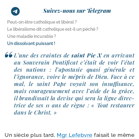
Suivez-nous sur Telegram
Peut-​on être catholique et libéral ?
Le libéralisme dit catholique est-​il un péché ?
Une maladie incurable ?
Un dissolvant puissant !
L’une des craintes de
saint Pie X
en arri­vant
au Souverain Pontificat c’était de voir l’état
des nations : l’apostasie qua­si géné­rale et
l’ignorance, voire le mépris de Dieu. Face à ce
mal, le saint Pape voyait son insuf­fi­sance,
mais cou­ra­geu­se­ment avec l’aide de la grâce,
il bran­dis­sait la devise qui sera la ligne direc­
trice de ses 11 ans de règne : « Tout res­tau­rer
dans le Christ. »
Un siècle plus tard,
Mgr Lefebvre
fai­sait le même