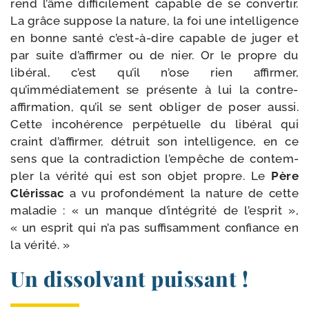
rend l’âme dif­fi­ci­le­ment capable de se conver­tir.
La grâce sup­pose la nature, la foi une intel­li­gence
en bonne san­té c’est-à-dire capable de juger et
par suite d’affirmer ou de nier. Or le propre du
libé­ral, c’est qu’il n’ose rien affir­mer,
qu’immédiatement se pré­sente à lui la contre-​
affirmation, qu’il se sent obli­ger de poser aus­si.
Cette inco­hé­rence per­pé­tuelle du libé­ral qui
craint d’affirmer, détruit son intel­li­gence, en ce
sens que la contra­dic­tion l’empêche de contem­
pler la véri­té qui est son objet propre. Le
Père
Clérissac
a vu pro­fon­dé­ment la nature de cette
mala­die : « un manque d’intégrité de l’esprit »,
« un esprit qui n’a pas suf­fi­sam­ment confiance en
la vérité. »
Un dissolvant puissant !