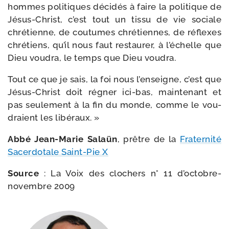
hommes poli­tiques déci­dés à faire la poli­tique de
Jésus-​Christ, c’est tout un tis­su de vie sociale
chré­tienne, de cou­tumes chré­tiennes, de réflexes
chré­tiens, qu’il nous faut res­tau­rer, à l’échelle que
Dieu vou­dra, le temps que Dieu voudra.
Tout ce que je sais, la foi nous l’enseigne, c’est que
Jésus-​Christ doit régner ici-​bas, main­te­nant et
pas seule­ment à la fin du monde, comme le vou­
draient les libéraux. »
Abbé Jean-​Marie Salaün
, prêtre de la
Fraternité
Sacerdotale Saint-​Pie X
Source
: La Voix des clo­chers n° 11 d’octobre-
novembre 2009