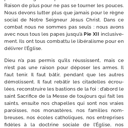
Raison de plus pour ne pas se tour­ner les pouces.
Nous devons lut­ter plus que jamais pour le règne
social de Notre Seigneur Jésus Christ. Dans ce
com­bat nous ne sommes pas seuls : nous avons
avec nous tous les papes jusqu’à
Pie XII
inclu­si­ve­
ment. Ils ont tous com­bat­tu le libé­ra­lisme pour en
déli­vrer l’Église.
Dieu n’a pas per­mis qu’ils réus­sissent, mais ce
n’est pas une rai­son pour dépo­ser les armes. Il
faut tenir. Il faut bâtir, pen­dant que les autres
démo­lissent. Il faut rebâ­tir les cita­delles écrou­
lées, recons­truire les bas­tions de la foi : d’abord le
saint Sacrifice de la Messe de tou­jours qui fait les
saints, ensuite nos cha­pelles qui sont nos vraies
paroisses, nos monas­tères, nos familles nom­
breuses, nos écoles catho­liques, nos entre­prises
fidèles à la doc­trine sociale de l’Église, nos