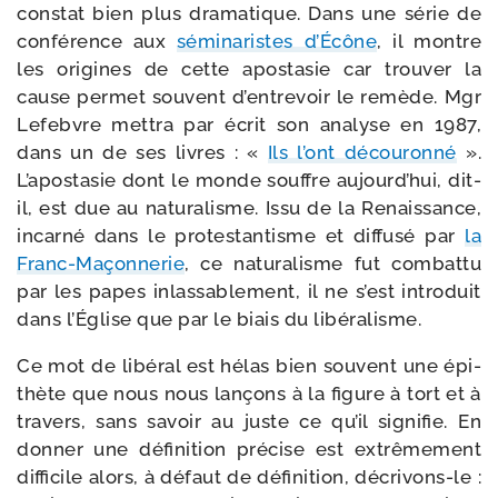
constat bien plus dra­ma­tique. Dans une série de
confé­rence aux
sémi­na­ristes d’Écône
, il montre
les ori­gines de cette apos­ta­sie car trou­ver la
cause per­met sou­vent d’entrevoir le remède. Mgr
Lefebvre met­tra par écrit son ana­lyse en 1987,
dans un de ses livres : «
Ils l’ont décou­ron­né
».
L’apostasie dont le monde souffre aujourd’hui, dit-​
il, est due au natu­ra­lisme. Issu de la Renaissance,
incar­né dans le pro­tes­tan­tisme et dif­fu­sé par
la
Franc-​Maçonnerie
, ce natu­ra­lisme fut com­bat­tu
par les papes inlas­sa­ble­ment, il ne s’est intro­duit
dans l’Église que par le biais du libéralisme.
Ce mot de libé­ral est hélas bien sou­vent une épi­
thète que nous nous lan­çons à la figure à tort et à
tra­vers, sans savoir au juste ce qu’il signi­fie. En
don­ner une défi­ni­tion pré­cise est extrê­me­ment
dif­fi­cile alors, à défaut de défi­ni­tion, décrivons-​le :