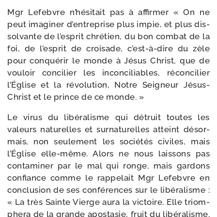
Mgr Lefebvre n’hésitait pas à affir­mer « On ne
peut ima­gi­ner d’entreprise plus impie, et plus dis­
sol­vante de l’esprit chré­tien, du bon com­bat de la
foi, de l’esprit de croi­sade, c’est-à-dire du zèle
pour conqué­rir le monde à Jésus Christ, que de
vou­loir conci­lier les incon­ci­liables, récon­ci­lier
l’Église et la révo­lu­tion, Notre Seigneur Jésus-​
Christ et le prince de ce monde. »
Le virus du libé­ra­lisme qui détruit toutes les
valeurs natu­relles et sur­na­tu­relles atteint désor­
mais, non seule­ment les socié­tés civiles, mais
l’Église elle-​même. Alors ne nous lais­sons pas
conta­mi­ner par le mal qui ronge, mais gar­dons
confiance comme le rap­pe­lait Mgr Lefebvre en
conclu­sion de ses confé­rences sur le libé­ra­lisme :
« La très Sainte Vierge aura la vic­toire. Elle triom­
phe­ra de la grande apos­ta­sie, fruit du libé­ra­lisme.