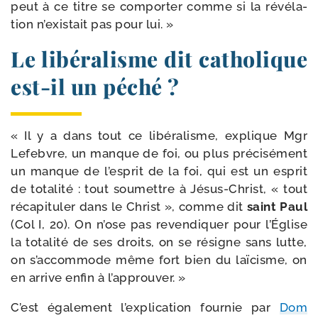
peut à ce titre se com­por­ter comme si la révé­la­
tion n’existait pas pour lui. »
Le libéralisme dit catholique
est-​il un péché ?
« Il y a dans tout ce libé­ra­lisme, explique Mgr
Lefebvre, un manque de foi, ou plus pré­ci­sé­ment
un manque de l’esprit de la foi, qui est un esprit
de tota­li­té : tout sou­mettre à Jésus-​Christ, « tout
réca­pi­tu­ler dans le Christ », comme dit
saint Paul
(Col I, 20). On n’ose pas reven­di­quer pour l’Église
la tota­li­té de ses droits, on se résigne sans lutte,
on s’accommode même fort bien du laï­cisme, on
en arrive enfin à l’approuver. »
C’est éga­le­ment l’explication four­nie par
Dom