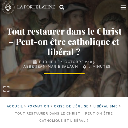
Tout restaurer dans le Christ
– Peut-​on être catholique et
libéral ?
PUBLIÉ LE
1 OCTOBRE 2009
ABBÉ JEAN-MARIE SALAÜN
7 MINUTES
ACCUEIL
FORMATION
CRISE DE L'ÉGLISE
LIBÉRALISME
TOUT RESTAURER DANS LE CHRIST – PEUT-ON ÊTRE
CATHOLIQUE ET LIBÉRAL ?