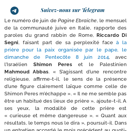
Suivez-nous sur Telegram
Le numé­ro de juin de
Pagine Ebraiche
, le men­suel
de la com­mu­nau­té juive en Italie, rap­porte des
paroles du grand rab­bin de Rome,
Riccardo Di
Segni
, fai­sant part de sa per­plexi­té face
à la
prière pour la paix orga­ni­sée par le pape, le
dimanche de Pentecôte 8 juin 2014
, avec
l’Israélien
Shimon Peres
et le Palestinien
Mahmoud Abbas
. « S’agissant d’une ren­contre
reli­gieuse, affirme-​t-​il, le sens de la pré­sence
d’une figure clai­re­ment laïque comme celle de
Shimon Peres m’é­chappe ». « Il ne me semble pas
être un habi­tué des lieux de prière », ajoute-​t-​il. A
ses yeux, la moda­li­té de cette prière est
« curieuse et même dan­ge­reuse ». « Quant aux
résul­tats, le temps nous le dira », poursuit-​il. Dans
un entre­tien accor­dé le mois pré­cé­dent au quo­ti­