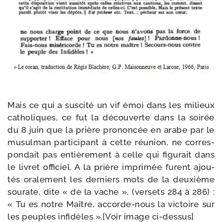
Mais ce qui a sus­ci­té un vif émoi dans les milieux
catho­liques, ce fut la décou­verte dans la soi­rée
du 8 juin que la prière pro­non­cée en arabe par le
musul­man par­ti­ci­pant à cette réunion, ne cor­res­
pon­dait pas entiè­re­ment à celle qui figu­rait dans
le livret offi­ciel. A la prière impri­mée furent ajou­
tés ora­le­ment les der­niers mots de la deuxième
sou­rate, dite « de la vache », (ver­sets 284 à 286) :
« Tu es notre Maître, accorde-​nous la vic­toire sur
les peuples infi­dèles ».[Voir image ci-dessus]