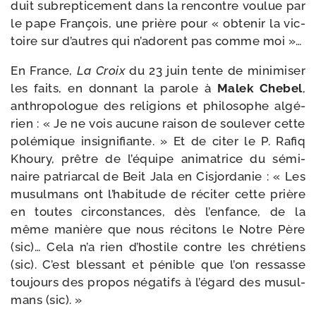
duit subrep­ti­ce­ment dans la ren­contre vou­lue par
le pape François, une prière pour « obte­nir la vic­
toire sur d’autres qui n’a­dorent pas comme moi »…
En France,
La Croix
du 23 juin tente de mini­mi­ser
les faits, en don­nant la parole à
Malek Chebel
,
anthro­po­logue des reli­gions et phi­lo­sophe algé­
rien : « Je ne vois aucune rai­son de sou­le­ver cette
polé­mique insi­gni­fiante. » Et de citer le P. Rafiq
Khoury, prêtre de l’é­quipe ani­ma­trice du sémi­
naire patriar­cal de Beit Jala en Cisjordanie : « Les
musul­mans ont l’ha­bi­tude de réci­ter cette prière
en toutes cir­cons­tances, dès l’en­fance, de la
même manière que nous réci­tons le Notre Père
(sic)… Cela n’a rien d’hos­tile contre les chré­tiens
(sic). C’est bles­sant et pénible que l’on res­sasse
tou­jours des pro­pos néga­tifs à l’é­gard des musul­
mans (sic). »