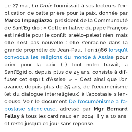
Le 27 mai,
La Croix
four­nis­sait à ses lec­teurs l’ex­
pli­ca­tion de cette prière pour la paix, don­née par
Marco Impagliazzo
, pré­sident de la Communauté
de Sant’Egidio : « Cette ini­tia­tive du pape François
est inédite pour le conflit israélo-​palestinien, mais
elle n’est pas nou­velle : elle s’en­ra­cine dans la
grande pro­phé­tie de Jean-​Paul II en 1986
lors­qu’il
convo­qua les reli­gions du monde à Assise
pour
prier pour la paix. (…) Tout notre tra­vail, à
Sant’Egidio, depuis plus de 25 ans, consiste à dif­
fu­ser cet esprit d’Assise. » – C’est ain­si que l’on
avance, depuis plus de 25 ans, de l’œ­cu­mé­nisme
(et du dia­logue inter­re­li­gieux) à l’a­po­sta­sie silen­
cieuse. Voir le docu­ment
De l’œ­cu­mé­nisme à l’a­
po­sta­sie silen­cieuse
, adres­sé par
Mgr Bernard
Fellay
à tous les car­di­naux en 2004, il y a 10 ans,
et res­té jus­qu’à ce jour sans réponse.