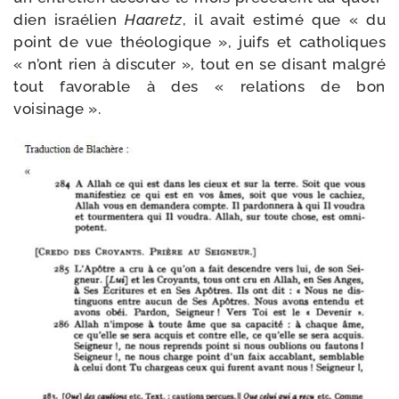
dien israé­lien
Haaretz
, il avait esti­mé que « du
point de vue théo­lo­gique », juifs et catho­liques
« n’ont rien à dis­cu­ter », tout en se disant mal­gré
tout favo­rable à des « rela­tions de bon
voisinage ».