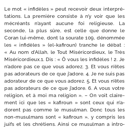
Le mot « infi­dèles » peut rece­voir deux inter­pré­
ta­tions. La pre­mière consiste à n’y voir que les
mécréants n’ayant aucune foi reli­gieuse. La
seconde, la plus sûre, est celle que donne le
Coran lui-​même, dont la sou­rate 109, dénom­mée
les « infi­dèles » (el-​kafiroun) tranche le débat :
« Au nom d’Allah, le Tout Miséricordieux, le Très
Miséricordieux.1. Dis : « Ô vous les infi­dèles ! 2. Je
n’a­dore pas ce que vous ado­rez. 3. Et vous n’êtes
pas ado­ra­teurs de ce que j’a­dore. 4. Je ne suis pas
ado­ra­teur de ce que vous ado­rez. 5. Et vous n’êtes
pas ado­ra­teurs de ce que j’a­dore. 6. A vous votre
reli­gion, et à moi ma reli­gion ». – On voit clai­re­
ment ici que les « kafi­roun » sont ceux qui n’a­
dorent pas comme le musul­man. Donc tous les
non-​musulmans sont « kafi­roun », y com­pris les
juifs et les chré­tiens. Ainsi ce musul­man a intro­