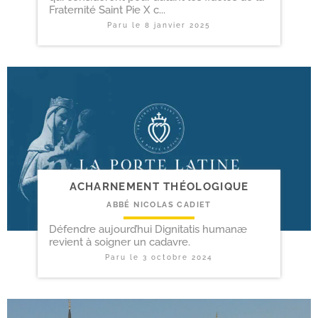
Fraternité Saint Pie X c...
Paru le
8 janvier 2025
ACHARNEMENT THÉOLOGIQUE
ABBÉ NICOLAS CADIET
Défendre aujourd’hui Dignitatis humanæ
revient à soigner un cadavre.
Paru le
3 octobre 2024