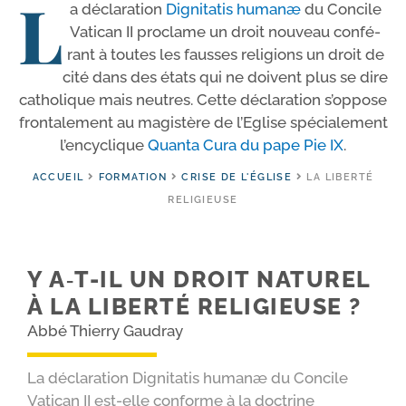
L
a décla­ra­tion
Dignitatis humanæ
du Concile
Vatican II pro­clame un droit nou­veau confé­
rant à toutes les fausses reli­gions un droit de
cité dans des états qui ne doivent plus se dire
catho­lique mais neutres. Cette décla­ra­tion s’op­pose
fron­ta­le­ment au magis­tère de l’Eglise spé­cia­le­ment
l’en­cy­clique
Quanta Cura du pape Pie IX
.
ACCUEIL
FORMATION
CRISE DE L'ÉGLISE
LA LIBERTÉ
RELIGIEUSE
Y A‑T-​IL UN DROIT NATUREL
À LA LIBERTÉ RELIGIEUSE ?
Abbé Thierry Gaudray
La déclaration Dignitatis humanæ du Concile
Vatican II est-elle conforme à la doctrine