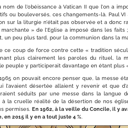
au nom de l’obéissance à Vatican II que l’on a impo
étifs ou bou­le­ver­sés, ces changements-​là. Paul VI
ion sur la litur­gie n’était pas obser­vée et a donc rat
« mar­chante » de l’Eglise a impo­sé dans les fait
t, un peu plus tard, pour la com­mu­nion dans la ma
on de ce coup de force contre cette « tra­di­tion sécu­
­nant plus clai­re­ment les paroles du rituel, la 
 le peuple y par­ti­ci­pe­rait davan­tage en étant plus «
 1965 on pou­vait encore pen­ser que, la messe ét
ui l’avaient déser­tée allaient y reve­nir et que d’
raient séduits par une messe dans la langue de
 à la cruelle réa­li­té de la déser­tion de nos église
us per­mises.
En 1962, à la veille du Concile, il y av
 en 2015 il y en a tout juste 4 %
.