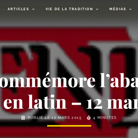
ARTICLES
VIE DE LA TRADITION
MÉDIAS
commémore l’aba
en latin – 12 ma
PUBLIÉ LE
12 MARS 2015
4 MINUTES