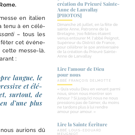
création du Prieuré Sainte-​
à Rome.
Anne de Lanvallay
[PHOTOS]
messe en ita­lien
Dimanche 26 juillet, en la fête de
 a tenu à en célé­
sainte Anne, Patronne de la
ssanti
– tous les
Bretagne, 700 fidèles étaient
venus entourer M. l'abbé Peignot,
 fêter cet évé­ne­
Supérieur du District de France,
pour célébrer le 50e anniversaire
 cette messe-​là,
de la création du Prieuré Sainte-
Anne de Lanvallay
arant :
Lire l’amour de Dieu
pour nous
opre langue, le
ABBÉ FRANÇOIS DELMOTTE
res­sive et élé­
« Qu’a voulu Dieu en venant parmi
et, sur­tout, de
nous, sinon nous montrer son
Amour ? Si jusqu’ici nous ne nous
ien d’une plus
pressions pas de l’aimer, du moins
ne tardons plus à lui rendre
amour pour amour. »
Lire la Sainte Écriture
s nous aurions dû
ABBÉ LOUIS-EDOUARD
MEUGNIOT