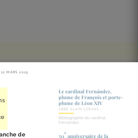
12 MARS 2015
Le cardinal Fernández,
plume de François et porte-​
ns
plume de Léon XIV
ABBÉ ALAIN LORANS
ce
Bibliographie du cardinal
Fernandez
e
imanche de
50
anniversaire de la