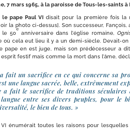
, 7 mars 1965, à la paroisse de Tous-​les-​saints 
,
le pape Paul VI
disait pour la pre­mière fois la 
voir la pho­to ci-​dessus]. Son suc­ces­seur, Fançois,
e
 le 50
anni­ver­saire dans l’église romaine,
Ogni
 où cela eut lieu il y a un demi-​siècle. Devait-​on
e pape en est juge, mais son pré­dé­ces­seur a dit
esprit fes­tif mais comme la mort dans l’âme, décl
 a fait un sacri­fice en ce qui concerne sa pr
 est une langue sacrée, belle, extrê­me­ment exp
 a fait le sacri­fice de tra­di­tions sécu­laires 
e langue entre ses divers peuples, pour le b
ver­sa­li­té, le bien de tous. »
I énu­mé­rait toutes les rai­sons pour les­quelle