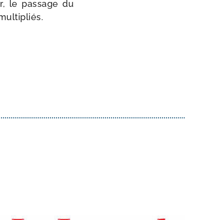
r, le pas­sage du
multipliés.