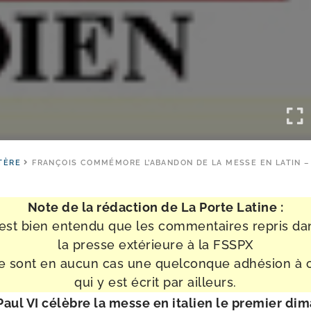
TÈRE
FRANÇOIS COMMÉMORE L’ABANDON DE LA MESSE EN LATIN – 
Note de la rédac­tion de La Porte Latine :
l est bien enten­du que les com­men­taires repris da
la presse exté­rieure à la FSSPX
e sont en aucun cas une quel­conque adhé­sion à 
qui y est écrit par ailleurs.
aul VI célèbre la messe en ita­lien le pre­mier d