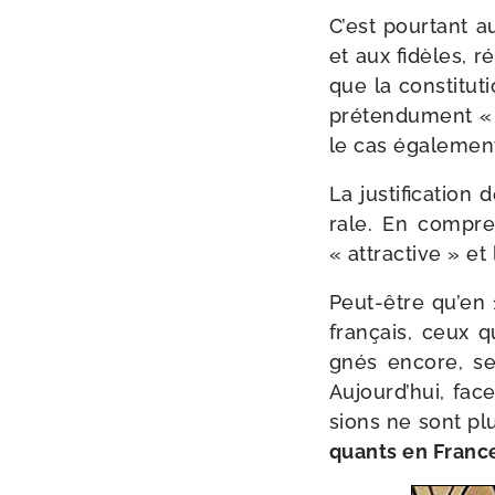
C’est pour­tant 
et aux fidèles, r
que la consti­tu­t
pré­ten­du­ment 
le cas éga­le­men
La jus­ti­fi­ca­ti
rale. En com­pre
« attrac­tive » et
Peut-​être qu’en
fran­çais, ceux q
gnés encore, se
Aujourd’hui, face
sions ne sont pl
quants en France,