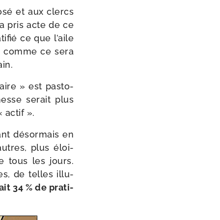
­sé et aux clercs
 a pris acte de ce
i­fié ce que l’aile
s ; comme ce sera
in.
laire » est pas­to­
messe serait plus
 actif ».
ant désor­mais en
autres, plus éloi­
 tous les jours.
s, de telles illu­
ait 34 % de pra­ti­