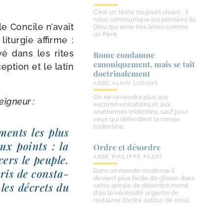
C’est un texte toujours vivant ; il
nous communique les pensées du
 le Concile n’avait
Dieu qui aime nos âmes comme
un Père.
litur­gie affirme :
­vé dans les rites
Rome condamne
canoniquement, mais se tait
ception et le latin
doctrinalement
ABBÉ ALAIN LORANS
On ne reviendra plus aux
Seigneur :
excommunications et aux
anathèmes tridentins, sauf pour
ceux qui défendent la messe
tridentine.
­ments les plus
ux points : la
Ordre et désordre
 vers le peuple.
ABBÉ PHILIPPE PAZAT
pris de consta­
Dans un monde moderne il
devient plus facile de glisser dans
 les décrets du
cette spirale de désordre moral,
d’où la nécessité urgente de
restaurer l’ordre autour de nous.