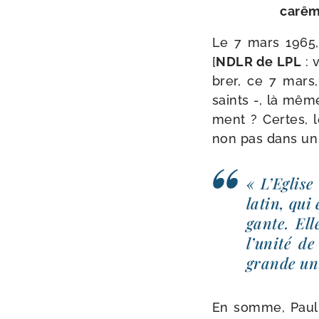
carême
Le 7 mars 1965
[
NDLR de LPL
: 
brer, ce 7 mars,
saints -, là même
ment ? Certes, l
non pas dans un 
« L’Eglise
latin, qui
gante. Elle
l’unité d
grande uni­
En somme, Paul V