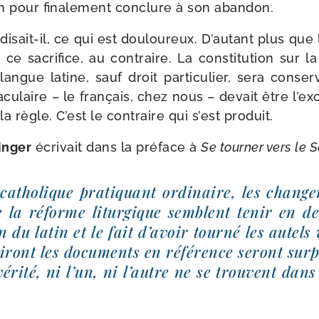
in pour fina­le­ment conclure à son abandon.
 disait-​il, ce qui est dou­lou­reux. D’autant plus que
 ce sacri­fice, au contraire. La consti­tu­tion sur la 
angue latine, sauf droit par­ti­cu­lier, sera conser
a­cu­laire – le fran­çais, chez nous – devait être l’ex
la règle. C’est le contraire qui s’est produit.
zinger
écri­vait dans la pré­face à
Se tour­ner vers le 
catho­lique pra­ti­quant ordi­naire, les chan­ge
 la réforme litur­gique semblent tenir en de
ion du latin et le fait d’avoir tour­né les autels
iront les docu­ments en réfé­rence seront sur­
véri­té, ni l’un, ni l’autre ne se trouvent dans