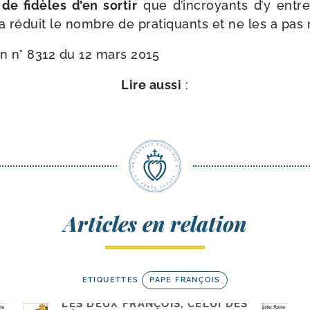
de fidèles d’en sor­tir
que d’incroyants d’y entre
s a réduit le nombre de pra­ti­quants et ne les a pas 
n n° 8312 du 12 mars 2015
Lire aus­si
:
Articles en relation
ETIQUETTES
PAPE FRANÇOIS
LES DEUX FRANÇOIS, CELUI DES