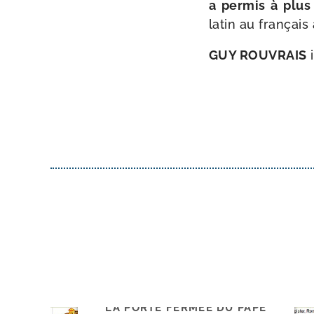
a per­mis à plus 
latin au fran­çai
GUY ROUVRAIS
i
LA PORTE FERMÉE DU PAPE