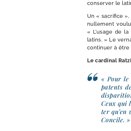
conser­ver le lat
Un « sacri­fice »,
nul­le­ment vou­lu
« L’usage de la l
latins. » Le ver­n
conti­nuer à être 
Le car­di­nal Rat
« Pour le 
patents de
dis­pa­ri­t
Ceux qui l
ter qu’en 
Concile. »