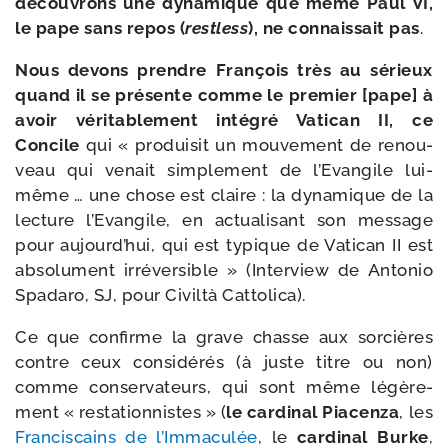
décou­vrons une dyna­mique que même Paul VI,
le pape sans repos (
res­t­less
), ne connais­sait pas
.
Nous devons prendre François très au sérieux
quand il se pré­sente comme le pre­mier [pape] à
avoir véri­ta­ble­ment inté­gré Vatican II, ce
Concile
qui « pro­dui­sit un mou­ve­ment de renou­
veau qui venait sim­ple­ment de l’Evangile lui-​
même … une chose est claire : la dyna­mique de la
lec­ture l’Evangile, en actua­li­sant son mes­sage
pour aujourd’­hui, qui est typique de Vatican II est
abso­lu­ment irré­ver­sible » (Interview de Antonio
Spadaro, SJ, pour Civiltà Cattolica).
Ce que confirme la grave chasse aux sor­cières
contre ceux consi­dé­rés (à juste titre ou non)
comme conser­va­teurs, qui sont même légè­re­
ment « resta­tion­nistes » (
le car­di­nal Piacenza
, les
Franciscains de l’Immaculée
, le
car­di­nal Burke
,