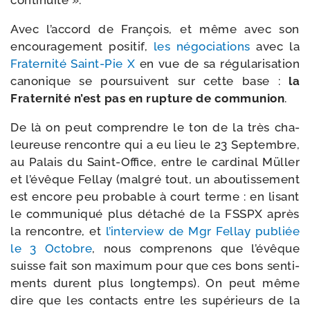
Avec l’ac­cord de François, et même avec son
encou­ra­ge­ment posi­tif,
les négo­cia­tions
avec la
Fraternité Saint-​Pie X
en vue de sa régu­la­ri­sa­tion
cano­nique se pour­suivent sur cette base :
la
Fraternité n’est pas en rup­ture de com­mu­nion
.
De là on peut com­prendre le ton de la très cha­
leu­reuse ren­contre qui a eu lieu le 23 Septembre,
au Palais du Saint-​Office, entre le car­di­nal Müller
et l’é­vêque Fellay (mal­gré tout, un abou­tis­se­ment
est encore peu pro­bable à court terme : en lisant
le com­mu­ni­qué plus déta­ché de la FSSPX après
la ren­contre, et
l’in­ter­view de Mgr Fellay publiée
le 3 Octobre
, nous com­pre­nons que l’é­vêque
suisse fait son maxi­mum pour que ces bons sen­ti­
ments durent plus long­temps). On peut même
dire que les contacts entre les supé­rieurs de la