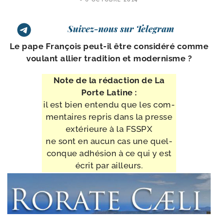
Suivez-nous sur Telegram
Le pape François peut-​il être consi­dé­ré comme
vou­lant allier tra­di­tion et modernisme ?
Note de la rédac­tion de La
Porte Latine :
il est bien enten­du que les com­
men­taires repris dans la presse
exté­rieure à la FSSPX
ne sont en aucun cas une quel­
conque adhé­sion à ce qui y est
écrit par ailleurs.