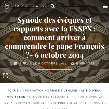
Synode des évêques et
rapports avec la FSSPX :
comment arriver à
comprendre le pape François
?- 6 octobre 2014
PUBLIÉ LE
6 OCTOBRE 2014
6 MINUTES
ACCUEIL
FORMATION
CRISE DE L'ÉGLISE
LE NOUVEAU
MAGISTÈRE
SYNODE DES ÉVÊQUES ET RAPPORTS AVEC LA
FSSPX : COMMENT ARRIVER À COMPRENDRE LE PAPE FRANÇOIS ?
- 6 OCTOBRE 2014