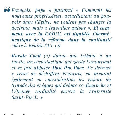
François, pape « pas­to­ral » Comment les
nou­veaux pro­gres­sistes, actuel­le­ment au pou­
voir dans l’Eglise, ne veulent pas chan­ger la
doc­trine, mais « tra­vailler autour ».
Et com­
ment, avec la FSSPX, est liqui­dée l’her­mé­
neu­tique de la réforme dans la conti­nui­té
chère à Benoît XVI. (1)
Rorate Coeli
(2) donne une tri­bune à un
invi­té, un ecclé­sias­tique qui garde l’a­no­ny­mat
et se fait appe­ler
Don Pio Pace
. Ce der­nier
« tente de déchif­frer François, en pre­nant
éga­le­ment en consi­dé­ra­tion les enjeux du
Synode des évêques qui débute ce dimanche et
l’é­trange cor­dia­li­té envers la Fraternité
Saint-​Pie X. »