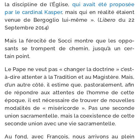
la dis­ci­pline de l’Église,
qui avait été pro­po­sée
par le car­di­nal Kasper
, mais qui en réa­li­té étaient
venue de Bergoglio lui-​même ». (
Libero
du 22
Septembre 2014)
Mais la féro­ci­té de Socci montre que les oppo­
sants se trompent de che­min, jus­qu’à un cer­
tain point.
Le Pape ne veut pas « chan­ger la doc­trine » c’est-​
à-​dire atten­ter à la Tradition et au Magistère. Mais,
d’un autre côté, il estime que, pas­to­ra­le­ment, afin
de répondre aux attentes de l’homme de cette
époque, il est néces­saire de trou­ver de nou­velles
moda­li­tés de « misé­ri­corde ». Pas une seconde
union sacra­men­telle, mais la coexis­tence de cette
seconde union avec une vie sacramentelle.
Au fond, avec François, nous arri­vons au plein