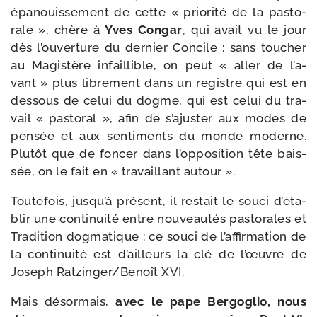
épa­nouis­se­ment de cette « prio­ri­té de la pas­to­
rale », chère à
Yves Congar
, qui avait vu le jour
dès l’ou­ver­ture du der­nier Concile : sans tou­cher
au Magistère infaillible, on peut « aller de l’a­
vant » plus libre­ment dans un registre qui est en
des­sous de celui du dogme, qui est celui du tra­
vail « pas­to­ral », afin de s’a­jus­ter aux modes de
pen­sée et aux sen­ti­ments du monde moderne.
Plutôt que de fon­cer dans l’op­po­si­tion tête bais­
sée, on le fait en « tra­vaillant autour ».
Toutefois, jus­qu’à pré­sent, il res­tait le sou­ci d’é­ta­
blir une conti­nui­té entre nou­veau­tés pas­to­rales et
Tradition dog­ma­tique : ce sou­ci de l’af­fir­ma­tion de
la conti­nui­té est d’ailleurs la clé de l’œuvre de
Joseph Ratzinger/​Benoît XVI.
Mais désor­mais,
avec le pape Bergoglio, nous