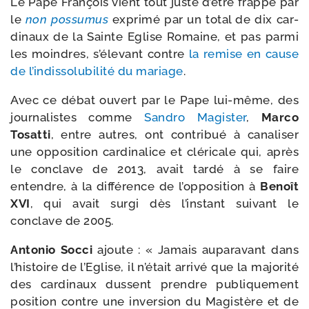
Le Pape François vient tout juste d’être frap­pé par
le
non pos­su­mus
expri­mé par un total de dix car­
di­naux de la Sainte Eglise Romaine, et pas par­mi
les moindres, s’é­le­vant contre
la remise en cause
de l’in­dis­so­lu­bi­li­té du mariage
.
Avec ce débat ouvert par le Pape lui-​même, des
jour­na­listes comme
Sandro Magister
,
Marco
Tosatti
, entre autres, ont contri­bué à cana­li­ser
une oppo­si­tion car­di­na­lice et clé­ri­cale qui, après
le conclave de 2013, avait tar­dé à se faire
entendre, à la dif­fé­rence de l’op­po­si­tion à
Benoît
XVI
, qui avait sur­gi dès l’ins­tant sui­vant le
conclave de 2005.
Antonio Socci
ajoute : « Jamais aupa­ra­vant dans
l’his­toire de l’Eglise, il n’é­tait arri­vé que la majo­ri­té
des car­di­naux dussent prendre publi­que­ment
posi­tion contre une inver­sion du Magistère et de