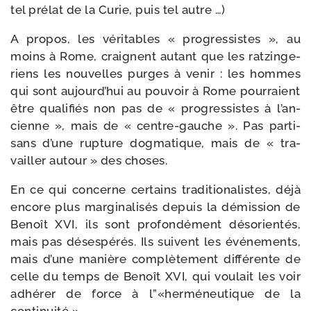
tel pré­lat de la Curie, puis tel autre …)
A pro­pos, les véri­tables « pro­gres­sistes », au
moins à Rome, craignent autant que les rat­zin­ge­
riens les nou­velles purges à venir : les hommes
qui sont aujourd’­hui au pou­voir à Rome pour­raient
être qua­li­fiés non pas de « pro­gres­sistes à l’an­
cienne », mais de « centre-​gauche ». Pas par­ti­
sans d’une rup­ture dog­ma­tique, mais de « tra­
vailler autour » des choses.
En ce qui concerne cer­tains tra­di­tio­na­listes, déjà
encore plus mar­gi­na­li­sés depuis la démis­sion de
Benoît XVI, ils sont pro­fon­dé­ment déso­rien­tés,
mais pas déses­pé­rés. Ils suivent les évé­ne­ments,
mais d’une manière com­plè­te­ment dif­fé­rente de
celle du temps de Benoît XVI, qui vou­lait les voir
adhé­rer de force à l”«herméneutique de la
continuité ».