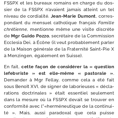
FSSPX et les bureaux romains en charge du dos­
sier de la FSSPX n’a­vaient jamais atteint un tel
niveau de cor­dia­li­té.
Jean-​Marie Dumont
, cor­res­
pon­dant du men­suel catho­lique fran­çais
Famille
chré­tienne
, men­tionne même une visite dis­crète
de
Mgr Guido Pozzo
, secré­taire de la Commission
Ecclesia Dei, à Écône (il veut pro­ba­ble­ment par­ler
de la Maison géné­rale de la Fraternité Saint-​Pie X
à Menzingen, éga­le­ment en Suisse).
En fait,
cette façon de consi­dé­rer la « ques­tion
lefeb­vriste » est elle-​même « pas­to­rale »
.
Demander à Mgr Fellay, comme cela a été fait
sous Benoît XVI, de signer de labo­rieuses « décla­
ra­tions doc­tri­nales » était essen­tiel seule­ment
dans la mesure où la FSSPX devait se trou­ver en
confor­mi­té avec l”«herméneutique de la conti­nui­
té ». Mais, aus­si para­doxal que cela puisse