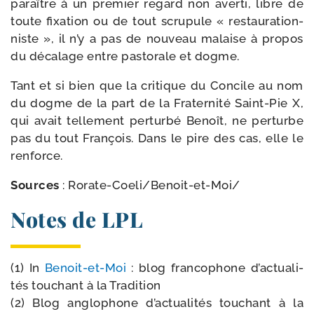
paraître à un pre­mier regard non aver­ti, libre de
toute fixa­tion ou de tout scru­pule « res­tau­ra­tion­
niste », il n’y a pas de nou­veau malaise à pro­pos
du déca­lage entre pas­to­rale et dogme.
Tant et si bien que la cri­tique du Concile au nom
du dogme de la part de la Fraternité Saint-​Pie X,
qui avait tel­le­ment per­tur­bé Benoît, ne per­turbe
pas du tout François. Dans le pire des cas, elle le
renforce.
Sources
: Rorate-​Coeli/​Benoit-​et-​Moi/​
Notes de LPL
(1) In
Benoit-​et-​Moi
: blog fran­co­phone d’ac­tua­li­
tés tou­chant à la Tradition
(2) Blog anglo­phone d’ac­tua­li­tés tou­chant à la