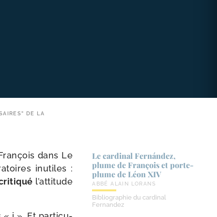
SAIRES” DE LA
e François dans Le
Le cardinal Fernández,
plume de François et porte-​
­toires inutiles :
plume de Léon XIV
ri­ti­qué
l’at­ti­tude
ABBÉ ALAIN LORANS
Bibliographie du cardinal
Fernandez
i ». Et par­ti­cu­