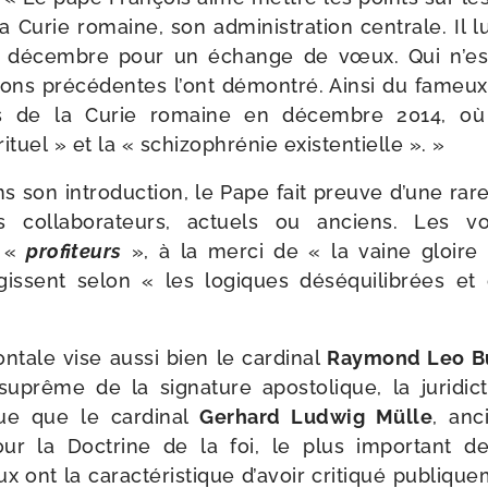
la Curie romaine, son admi­nis­tra­tion cen­trale. Il 
 décembre pour un échange de vœux. Qui n’est
­tions pré­cé­dentes l’ont démon­tré. Ainsi du fameux
es de la Curie romaine en décembre 2014, où é
i­tuel » et la « schi­zo­phré­nie existentielle ». »
 son intro­duc­tion, le Pape fait preuve d’une rar
 col­la­bo­ra­teurs, actuels ou anciens. Les voi­
 «
pro­fi­teurs
», à la mer­ci de « la vaine gloire
issent selon « les logiques dés­équi­li­brées et
­tale vise aus­si bien le car­di­nal
Raymond Leo B
suprême de la signa­ture apos­to­lique, la juri­di
que que le car­di­nal
Gerhard Ludwig Mülle
, anc
our la Doctrine de la foi, le plus impor­tant d
ont la carac­té­ris­tique d’a­voir cri­ti­qué publi­que­m