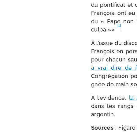
du pon­ti­fi­cat 
François, ont eu l
du « Pape non in
[1]
culpa »»
.
À l’issue du dis­
François en per­
pour cha­cun
sau
à vrai dire de 
Congrégation pour
gnée de main s
À l’é­vi­dence,
la 
dans les rangs e
argentin.
Sources
: Figaro