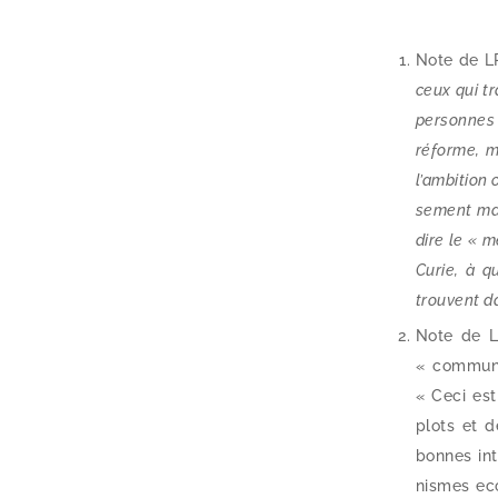
Note de LP
ceux qui tr
per­sonnes 
réforme, ma
l’ambition 
se­ment mar
dire le « m
Curie, à q
trouvent da
Note de LP
« com­mu­ni
« Ceci est
plots et de
bonnes inten
nismes eccl