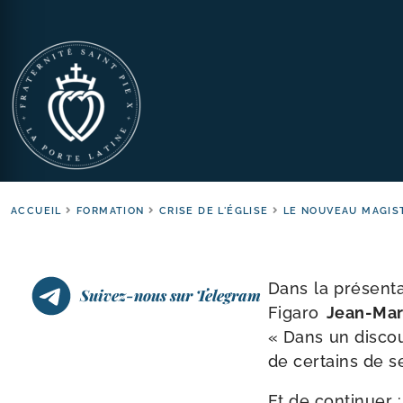
ACCUEIL
FORMATION
CRISE DE L'ÉGLISE
LE NOUVEAU MAGIS
Dans la pré­sen­t
Suivez-nous sur Telegram
Figaro
Jean-​Ma
« Dans un dis­co
de cer­tains de s
Et de conti­nuer 