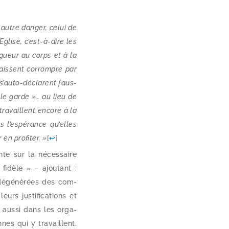
autre dan­ger, celui de
Eglise, c’est-à-dire les
igueur au corps et à la
 laissent cor­rompre par
s s’auto-déclarent faus­
lle garde »… au lieu de
tra­vaillent encore à la
s l’espérance qu’elles
n pro­fi­ter. »
[
↩
]
te sur la néces­saire
 fidèle » – ajou­tant :
 dégé­né­rées des com­
rs jus­ti­fi­ca­tions et
tre aus­si dans les orga­
nnes qui y tra­vaillent.