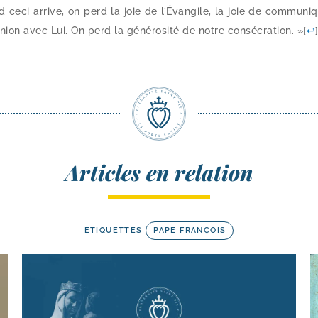
ceci arrive, on perd la joie de l’Évangile, la joie de com­mu­ni­q
ion avec Lui. On perd la géné­ro­si­té de notre consé­cra­tion. »
[
↩
Articles en relation
ETIQUETTES
PAPE FRANÇOIS