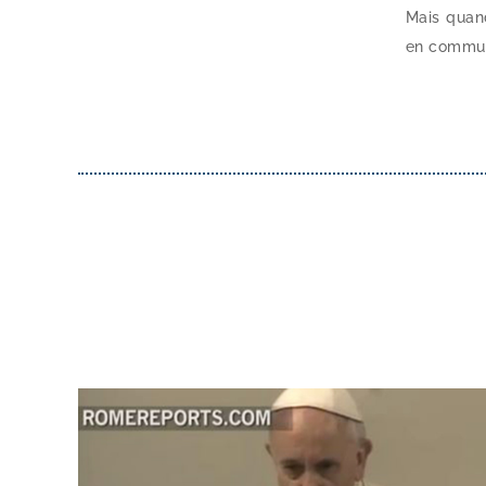
Mais quand 
en com­mu­n