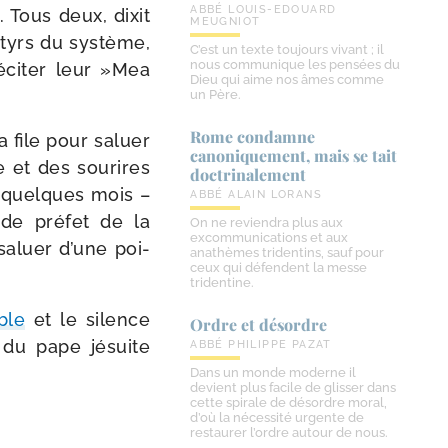
ABBÉ LOUIS-EDOUARD
. Tous deux, dixit
MEUGNIOT
r­tyrs du sys­tème,
C’est un texte toujours vivant ; il
nous communique les pensées du
éci­ter leur »Mea
Dieu qui aime nos âmes comme
un Père.
Rome condamne
a file pour saluer
canoniquement, mais se tait
 et des sou­rires
doctrinalement
y a quelques mois –
ABBÉ ALAIN LORANS
e pré­fet de la
On ne reviendra plus aux
excommunications et aux
 saluer d’une poi­
anathèmes tridentins, sauf pour
ceux qui défendent la messe
tridentine.
ble
et le silence
Ordre et désordre
e du pape jésuite
ABBÉ PHILIPPE PAZAT
Dans un monde moderne il
devient plus facile de glisser dans
cette spirale de désordre moral,
d’où la nécessité urgente de
restaurer l’ordre autour de nous.