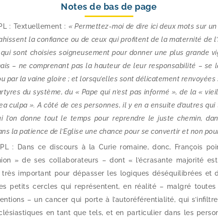
Notes de bas de page
L : Textuellement :
« Permettez-​moi de dire ici deux mots sur un 
a­hissent la confiance ou de ceux qui pro­fitent de la mater­ni­té de l’
qui sont choi­sies soi­gneu­se­ment pour don­ner une plus grande v
is – ne com­pre­nant pas la hau­teur de leur res­pon­sa­bi­li­té – se
ou par la vaine gloire ; et lorsqu’elles sont déli­ca­te­ment ren­voyée
­tyres du sys­tème, du « Pape qui n’est pas infor­mé », de la « viei
ea culpa ». A côté de ces per­sonnes, il y en a ensuite d’autres qui 
ui l’on donne tout le temps pour reprendre le juste che­min, dan
ns la patience de l’Eglise une chance pour se conver­tir et non pour e
L : Dans ce dis­cours à la Curie romaine, donc, François poin
on » de ses col­la­bo­ra­teurs – dont « l’é­cra­sante majo­ri­té est
 très impor­tant pour dépas­ser les logiques dés­équi­li­brées et
s petits cercles qui repré­sentent, en réa­li­té – mal­gré toutes leu
­tions – un can­cer qui porte à l’au­to­ré­fé­ren­tia­li­té, qui s’in­fil
é­sias­tiques en tant que tels, et en par­ti­cu­lier dans les per­so