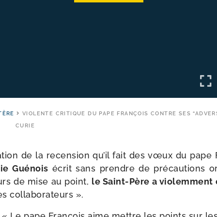
TÈRE
VIOLENTE CRITIQUE DU PAPE FRANÇOIS CONTRE SES “ADVER
CURIE
a­tion de la recen­sion qu’il fait des vœux du pap
rie Guénois
écrit sans prendre de pré­cau­tions ora
urs de mise au point,
le Saint-​Père a vio­lem­ment c
es collaborateurs ».
: « Le pape François aime mettre les points sur les « 