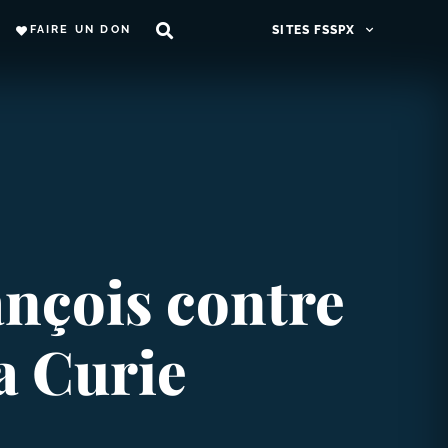
FAIRE UN DON
SITES FSSPX
ançois contre
la Curie