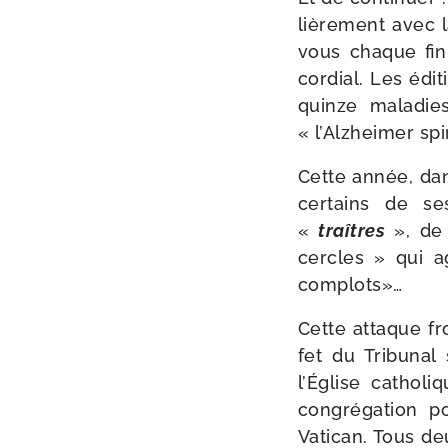
liè­re­ment avec 
vous chaque fin
cor­dial. Les édi
quinze mala­di
« l’Alzheimer spi­r
Cette année, dans
cer­tains de ses
«
traîtres
», de
cercles » qui ag
complots»…
Cette attaque fron
fet du Tribunal 
l’Église catho­li
congré­ga­tion p
Vatican. Tous deux 