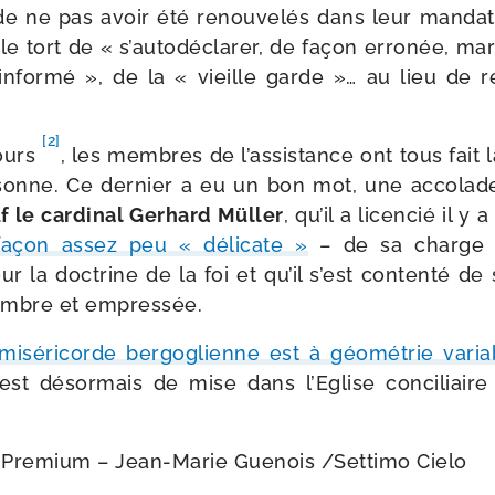
et de ne pas avoir été renou­ve­lés dans leur man­dat
e tort de « s’au­to­dé­cla­rer, de façon erro­née, ma
for­mé », de la « vieille garde »… au lieu de r
[2]
cours
, les membres de l’assistance ont tous fait l
sonne. Ce der­nier a eu un bon mot, une acco­lade
f le car­di­nal Gerhard Müller
, qu’il a licen­cié il 
façon assez peu « déli­cate »
– de sa charge d
 la doc­trine de la foi et qu’il s’est conten­té de
ombre et empressée.
misé­ri­corde ber­go­glienne est à géo­mé­trie varia
st désor­mais de mise dans l’Eglise conci­liair
 Premium – Jean-​Marie Guenois /​Settimo Cielo