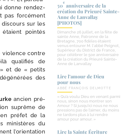
e
50
anniversaire de la
lui donne rendez-​
création du Prieuré Sainte-​
 pas for­cé­ment
Anne de Lanvallay
[PHOTOS]
 dis­cours sur les
taient poin­tés
Dimanche 26 juillet, en la fête de
sainte Anne, Patronne de la
Bretagne, 700 fidèles étaient
venus entourer M. l'abbé Peignot,
Supérieur du District de France,
e vio­lence contre
pour célébrer le 50e anniversaire
de la création du Prieuré Sainte-
là qua­li­fiés de
Anne de Lanvallay
 » et de « petits
Lire l’amour de Dieu
 dégé­né­rées des
pour nous
ABBÉ FRANÇOIS DELMOTTE
« Qu’a voulu Dieu en venant parmi
urke
ancien pré­
nous, sinon nous montrer son
Amour ? Si jusqu’ici nous ne nous
c­tion suprême de
pressions pas de l’aimer, du moins
ien pré­fet de la
ne tardons plus à lui rendre
amour pour amour. »
es minis­tères du
ent l’o­rien­ta­tion
Lire la Sainte Écriture