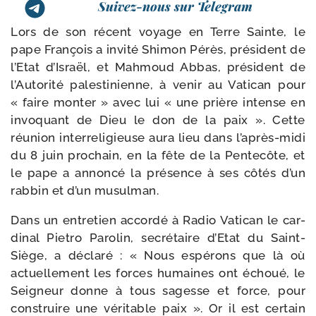
Suivez-nous sur Telegram
Lors de son récent voyage en Terre Sainte, le
pape François a invi­té Shimon Pérès, pré­sident de
l’Etat d’Israël, et Mahmoud Abbas, pré­sident de
l’Autorité pales­ti­nienne, à venir au Vatican pour
« faire mon­ter » avec lui « une prière intense en
invo­quant de Dieu le don de la paix ». Cette
réunion inter­re­li­gieuse aura lieu dans l’après-midi
du 8 juin pro­chain, en la fête de la Pentecôte, et
le pape a annon­cé la pré­sence à ses côtés d’un
rab­bin et d’un musulman.
Dans un entre­tien accor­dé à Radio Vatican le car­
di­nal Pietro Parolin, secré­taire d’Etat du Saint-​
Siège, a décla­ré : « Nous espé­rons que là où
actuel­le­ment les forces humaines ont échoué, le
Seigneur donne à tous sagesse et force, pour
construire une véri­table paix ». Or il est cer­tain