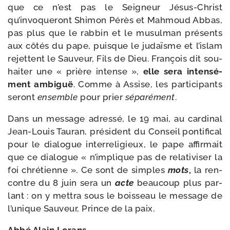
que ce n’est pas le Seigneur Jésus-​Christ
qu’invoqueront Shimon Pérès et Mahmoud Abbas,
pas plus que le rab­bin et le musul­man pré­sents
aux côtés du pape, puisque le judaïsme et l’islam
rejettent le Sauveur, Fils de Dieu. François dit sou­
hai­ter une « prière intense »,
elle sera inten­sé­
ment ambi­guë
. Comme à Assise, les par­ti­ci­pants
seront
ensemble
pour prier
sépa­ré­ment
.
Dans un mes­sage adres­sé, le 19 mai, au car­di­nal
Jean-​Louis Tauran, pré­sident du Conseil pon­ti­fi­cal
pour le dia­logue inter­re­li­gieux, le pape affir­mait
que ce dia­logue « n’implique pas de rela­ti­vi­ser la
foi chré­tienne ». Ce sont de simples
mots
,
la ren­
contre du 8 juin sera un
acte
beau­coup plus par­
lant : on y met­tra sous le bois­seau le mes­sage de
l’unique Sauveur, Prince de la paix.