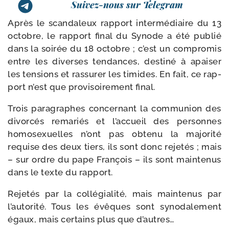
Suivez-nous sur Telegram
Après le scan­da­leux rap­port inter­mé­diaire du 13
octobre, le rap­port final du Synode a été publié
dans la soi­rée du 18 octobre ; c’est un com­pro­mis
entre les diverses ten­dances, des­ti­né à apai­ser
les ten­sions et ras­su­rer les timides. En fait, ce rap­
port n’est que pro­vi­soi­re­ment final.
Trois para­graphes concer­nant la com­mu­nion des
divor­cés rema­riés et l’accueil des per­sonnes
homo­sexuelles n’ont pas obte­nu la majo­ri­té
requise des deux tiers, ils sont donc reje­tés ; mais
– sur ordre du pape François – ils sont main­te­nus
dans le texte du rapport.
Rejetés par la col­lé­gia­li­té, mais main­te­nus par
l’autorité. Tous les évêques sont syno­da­le­ment
égaux, mais cer­tains plus que d’autres…