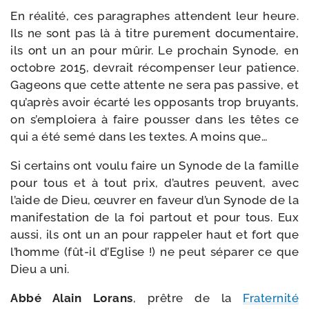
En réa­li­té, ces para­graphes attendent leur heure.
Ils ne sont pas là à titre pure­ment docu­men­taire,
ils ont un an pour mûrir. Le pro­chain Synode, en
octobre 2015, devrait récom­pen­ser leur patience.
Gageons que cette attente ne sera pas pas­sive, et
qu’après avoir écar­té les oppo­sants trop bruyants,
on s’emploiera à faire pous­ser dans les têtes ce
qui a été semé dans les textes. A moins que…
Si cer­tains ont vou­lu faire un Synode de la famille
pour tous et à tout prix, d’autres peuvent, avec
l’aide de Dieu, œuvrer en faveur d’un Synode de la
mani­fes­ta­tion de la foi par­tout et pour tous. Eux
aus­si, ils ont un an pour rap­pe­ler haut et fort que
l’homme (fût-​il d’Eglise !) ne peut sépa­rer ce que
Dieu a uni.
Abbé Alain Lorans
, prêtre de la
Fraternité