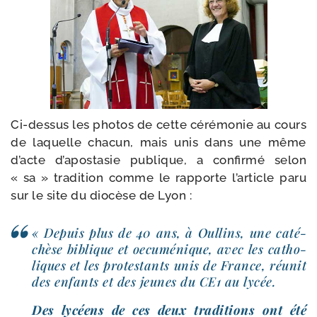
Ci-​dessus les pho­tos de cette céré­mo­nie au cours
de laquelle cha­cun, mais unis dans une même
d’acte d’a­po­sta­sie publique, a confir­mé selon
« sa » tra­di­tion comme le rap­porte l’ar­ticle paru
sur le site du dio­cèse de Lyon :
« Depuis plus de 40 ans, à Oullins, une caté­
chèse biblique et oecu­mé­nique, avec les catho­
liques et les pro­tes­tants unis de France, réunit
des enfants et des jeunes du CE1 au lycée.
Des lycéens de ces deux tra­di­tions ont été