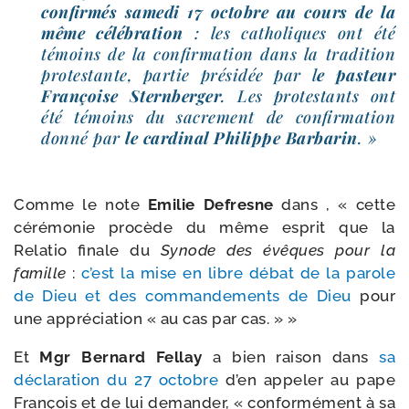
confir­més same­di 17 octobre au cours de la
même célé­bra­tion
: les catho­liques ont été
témoins de la confir­ma­tion dans la tra­di­tion
pro­tes­tante, par­tie pré­si­dée par l
e pas­teur
Françoise Sternberger
. Les pro­tes­tants ont
été témoins du sacre­ment de confir­ma­tion
don­né par
le car­di­nal Philippe Barbarin
. »
Comme le note
Emilie Defresne
dans , « cette
céré­mo­nie pro­cède du même esprit que la
Relatio finale du
Synode des évêques pour la
famille
:
c’est la mise en libre débat de la parole
de Dieu et des com­man­de­ments de Dieu
pour
une appré­cia­tion « au cas par cas. » »
Et
Mgr Bernard Fellay
a bien rai­son dans
sa
décla­ra­tion du 27 octobre
d’en appe­ler au pape
François et de lui deman­der, « confor­mé­ment à sa