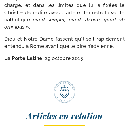
charge, et dans les limites que lui a fixées le
Christ – de redire avec clar­té et fer­me­té la véri­té
catho­lique
quod sem­per, quod ubique, quod ab
omni­bus
».
Dieu et Notre Dame fassent qu’il soit rapi­de­ment
enten­du à Rome avant que le pire n’advienne.
La Porte Latine
, 29 octobre 2015
Articles en relation