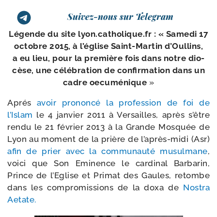
Suivez-nous sur Telegram
Légende du site lyon​.catho​lique​.fr : « Samedi 17
octobre 2015, à l’é­glise Saint-​Martin d’Oullins,
a eu lieu, pour la pre­mière fois dans notre dio­
cèse, une célé­bra­tion de confir­ma­tion dans un
cadre oecu­mé­nique
»
Aprés
avoir pro­non­cé la pro­fes­sion de foi de
l’Islam
le 4 jan­vier 2011 à Versailles, après s’être
ren­du le 21 février 2013 à la Grande Mosquée de
Lyon au moment de la prière de l’après-midi (Asr)
afin de prier avec la com­mu­nau­té musul­mane
,
voi­ci que Son Eminence le car­di­nal Barbarin,
Prince de l’Eglise et Primat des Gaules, retombe
dans les com­pro­mis­sions de la doxa de
Nostra
Aetate.