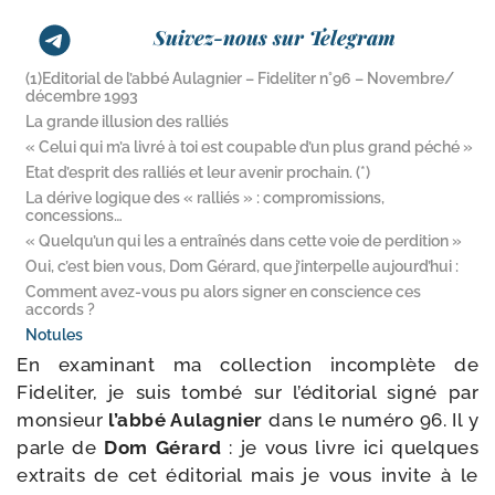
Suivez-nous sur Telegram
(1)Editorial de l’abbé Aulagnier – Fideliter n°96 – Novembre/​
décembre 1993
La grande illusion des ralliés
« Celui qui m’a livré à toi est coupable d’un plus grand péché »
Etat d’esprit des ralliés et leur avenir prochain. (*)
La dérive logique des « ralliés » : compromissions,
concessions…
« Quelqu’un qui les a entraînés dans cette voie de perdition »
Oui, c’est bien vous, Dom Gérard, que j’interpelle aujourd’hui :
Comment avez-​vous pu alors signer en conscience ces
accords ?
Notules
En exa­mi­nant ma col­lec­tion incom­plète de
Fideliter, je suis tom­bé sur l’éditorial signé par
mon­sieur
l’abbé Aulagnier
dans le numé­ro 96. Il y
parle de
Dom Gérard
: je vous livre ici quelques
extraits de cet édi­to­rial mais je vous invite à le