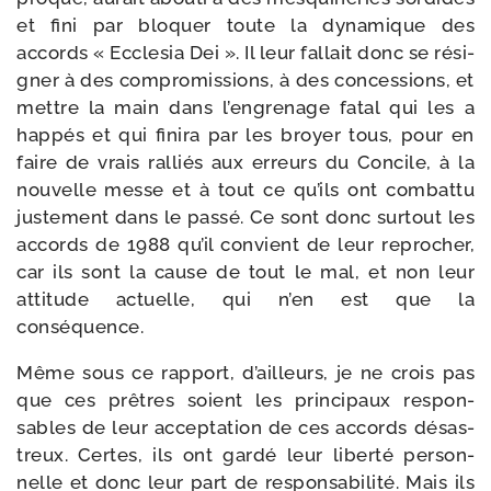
et fini par blo­quer toute la dyna­mique des
accords « Ecclesia Dei ». Il leur fal­lait donc se rési­
gner à des com­pro­mis­sions, à des conces­sions, et
mettre la main dans l’en­gre­nage fatal qui les a
hap­pés et qui fini­ra par les broyer tous, pour en
faire de vrais ral­liés aux erreurs du Concile, à la
nou­velle messe et à tout ce qu’ils ont com­bat­tu
jus­te­ment dans le pas­sé. Ce sont donc sur­tout les
accords de 1988 qu’il convient de leur repro­cher,
car ils sont la cause de tout le mal, et non leur
atti­tude actuelle, qui n’en est que la
conséquence.
Même sous ce rap­port, d’ailleurs, je ne crois pas
que ces prêtres soient les prin­ci­paux res­pon­
sables de leur accep­ta­tion de ces accords désas­
treux. Certes, ils ont gar­dé leur liber­té per­son­
nelle et donc leur part de res­pon­sa­bi­li­té. Mais ils