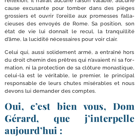
réflexion, il n’a­vait aucune rai­son valable, aucune
cause excu­sante pour tom­ber dans des pièges
gros­siers et ouvrir l’o­reille aux pro­messes fal­la­
cieuses des envoyés de Rome. Sa posi­tion, son
état de vie lui don­nait le recul, la tran­quilli­té
d’âme, la luci­di­té néces­saires pour voir clair.
Celui qui, aus­si soli­de­ment armé, a entraî­né hors
du droit che­min des prêtres qui n’a­vaient ni sa for­
ma­tion, ni la pro­tec­tion de sa clô­ture monas­tique,
celui-​là est le véri­table, le pre­mier, le prin­ci­pal
res­pon­sable de leurs chutes misé­rables et nous
devons lui deman­der des comptes.
Oui, c’est bien vous, Dom
Gérard, que j’interpelle
aujourd’hui :