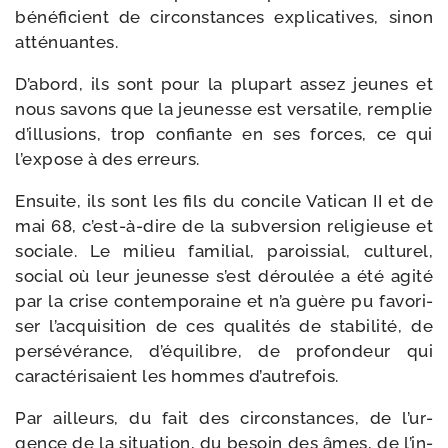
béné­fi­cient de cir­cons­tances expli­ca­tives, sinon
atténuantes.
D’abord, ils sont pour la plu­part assez jeunes et
nous savons que la jeu­nesse est ver­sa­tile, rem­plie
d’illu­sions, trop confiante en ses forces, ce qui
l’ex­pose à des erreurs.
Ensuite, ils sont les fils du concile Vatican II et de
mai 68, c’est-​à-​dire de la sub­ver­sion reli­gieuse et
sociale. Le milieu fami­lial, parois­sial, cultu­rel,
social où leur jeu­nesse s’est dérou­lée a été agi­té
par la crise contem­po­raine et n’a guère pu favo­ri­
ser l’ac­qui­si­tion de ces qua­li­tés de sta­bi­li­té, de
per­sé­vé­rance, d’é­qui­libre, de pro­fon­deur qui
carac­té­ri­saient les hommes d’autrefois.
Par ailleurs, du fait des cir­cons­tances, de l’ur­
gence de la situa­tion, du besoin des âmes, de l’in­