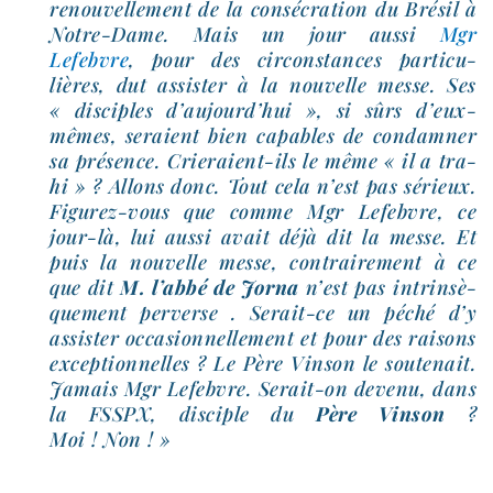
renou­vel­le­ment de la consé­cra­tion du Brésil à
Notre-​Dame. Mais un jour aus­si
Mgr
Lefebvre
, pour des cir­cons­tances par­ti­cu­
lières, dut assis­ter à la nou­velle messe. Ses
« dis­ciples d’aujourd’hui », si sûrs d’eux-
mêmes, seraient bien capables de condam­ner
sa pré­sence. Crieraient-​ils le même « il a tra­
hi » ? Allons donc. Tout cela n’est pas sérieux.
Figurez-​vous que comme Mgr Lefebvre, ce
jour-​là, lui aus­si avait déjà dit la messe. Et
puis la nou­velle messe, contrai­re­ment à ce
que dit
M. l’abbé de Jorna
n’est pas intrin­sè­
que­ment per­verse . Serait-​ce un péché d’y
assis­ter occa­sion­nel­le­ment et pour des rai­sons
excep­tion­nelles ? Le Père Vinson le sou­te­nait.
Jamais Mgr Lefebvre. Serait-​on deve­nu, dans
la FSSPX, dis­ciple du
Père Vinson
?
Moi ! Non ! »