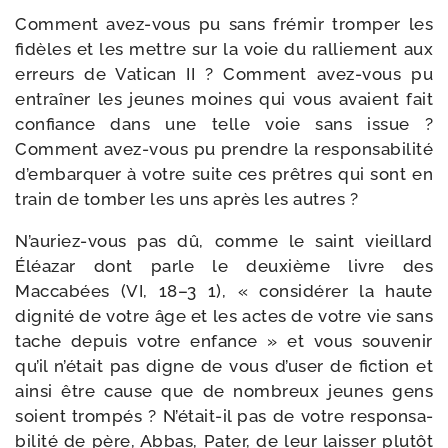
Comment avez-​vous pu sans fré­mir trom­per les
fidèles et les mettre sur la voie du ral­lie­ment aux
erreurs de Vatican II ? Comment avez-​vous pu
entraî­ner les jeunes moines qui vous avaient fait
confiance dans une telle voie sans issue ?
Comment avez-​vous pu prendre la res­pon­sa­bi­li­té
d’embarquer à votre suite ces prêtres qui sont en
train de tom­ber les uns après les autres ?
N’auriez-​vous pas dû, comme le saint vieillard
Éléazar dont parle le deuxième livre des
Maccabées (VI, 18–3 1), « consi­dé­rer la haute
digni­té de votre âge et les actes de votre vie sans
tache depuis votre enfance » et vous sou­ve­nir
qu’il n’é­tait pas digne de vous d’u­ser de fic­tion et
ain­si être cause que de nom­breux jeunes gens
soient trom­pés ? N’était-​il pas de votre res­pon­sa­
bi­li­té de père, Abbas, Pater, de leur lais­ser plu­tôt