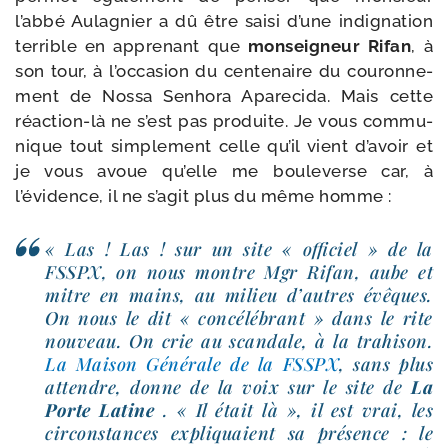
l’abbé Aulagnier a dû être sai­si d’une indi­gna­tion
ter­rible en appre­nant que
mon­sei­gneur Rifan
, à
son tour, à l’occasion du cen­te­naire du cou­ron­ne­
ment de Nossa Senhora Aparecida. Mais cette
réaction-​là ne s’est pas pro­duite. Je vous com­mu­
nique tout sim­ple­ment celle qu’il vient d’avoir et
je vous avoue qu’elle me bou­le­verse car, à
l’évidence, il ne s’agit plus du même homme :
« Las ! Las ! sur un site « offi­ciel » de la
FSSPX, on nous montre Mgr Rifan, aube et
mitre en mains, au milieu d’autres évêques.
On nous le dit « concé­lé­brant » dans le rite
nou­veau. On crie au scan­dale, à la tra­hi­son.
La Maison Générale de la FSSPX
, sans plus
attendre, donne de la voix sur le site de
La
Porte Latine
. « Il était là », il est vrai, les
cir­cons­tances expli­quaient sa pré­sence : le