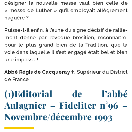
dési­gner la nou­velle messe vaut bien celle de
« messe de Luther » qu’il employait allè­gre­ment
naguère ?
Puisse-​t-​il enfin, à l’aune du signe déci­sif de ral­lie­
ment don­né par l’évêque bré­si­lien, recon­naître,
pour le plus grand bien de la Tradition, que la
voie dans laquelle il s’est enga­gé était bel et bien
une impasse !
Abbé Régis de Cacqueray †
, Supérieur du District
de France
(1)Editorial de l’abbé
Aulagnier – Fideliter n°96 –
Novembre/​décembre 1993