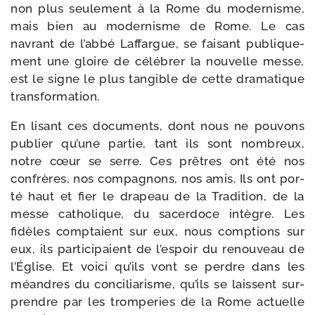
non plus seule­ment à la Rome du moder­nisme,
mais bien au moder­nisme de Rome. Le cas
navrant de l’ab­bé Laffargue, se fai­sant publi­que­
ment une gloire de célé­brer la nou­velle messe,
est le signe le plus tan­gible de cette dra­ma­tique
transformation.
En lisant ces docu­ments, dont nous ne pou­vons
publier qu’une par­tie, tant ils sont nom­breux,
notre cœur se serre. Ces prêtres ont été nos
confrères, nos com­pa­gnons, nos amis. Ils ont por­
té haut et fier le dra­peau de la Tradition, de la
messe catho­lique, du sacer­doce intègre. Les
fidèles comp­taient sur eux, nous comp­tions sur
eux, ils par­ti­ci­paient de l’es­poir du renou­veau de
l’Église. Et voi­ci qu’ils vont se perdre dans les
méandres du conci­lia­risme, qu’ils se laissent sur­
prendre par les trom­pe­ries de la Rome actuelle