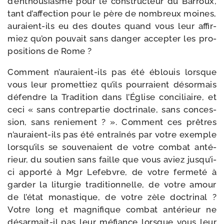
d’en­thou­siasme pour le construc­teur du Barroux,
tant d’af­fec­tion pour le père de nom­breux moines,
auraient-​ils eu des doutes quand vous leur affir­
miez qu’on pou­vait sans dan­ger accep­ter les pro­
po­si­tions de Rome ?
Comment n’auraient-​ils pas été éblouis lorsque
vous leur pro­met­tiez qu’ils pour­raient désor­mais
défendre la Tradition dans l’Église conci­liaire, et
ceci « sans contre­par­tie doc­tri­nale, sans conces­
sion, sans renie­ment ? ». Comment ces prêtres
n’auraient-​ils pas été entraî­nés par votre exemple
lors­qu’ils se sou­ve­naient de votre com­bat anté­
rieur, du sou­tien sans faille que vous aviez jus­qu’i­
ci appor­té à Mgr Lefebvre, de votre fer­me­té à
gar­der la litur­gie tra­di­tion­nelle, de votre amour
de l’é­tat monas­tique, de votre zèle doc­tri­nal ?
Votre long et magni­fique com­bat anté­rieur ne
désarmait-​il pas leur méfiance lorsque vous leur