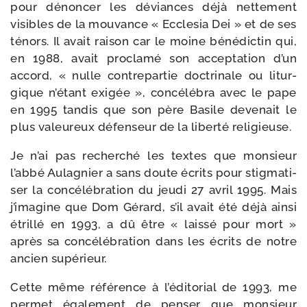
pour dénon­cer les déviances déjà net­te­ment
visibles de la mou­vance « Ecclesia Dei » et de ses
ténors. Il avait rai­son car le moine béné­dic­tin qui,
en 1988, avait pro­cla­mé son accep­ta­tion d’un
accord, « nulle contre­par­tie doc­tri­nale ou litur­
gique n’étant exi­gée », concé­lé­bra avec le pape
en 1995 tan­dis que son père Basile deve­nait le
plus valeu­reux défen­seur de la liber­té religieuse.
Je n’ai pas recher­ché les textes que mon­sieur
l’abbé Aulagnier a sans doute écrits pour stig­ma­ti­
ser la concé­lé­bra­tion du jeu­di 27 avril 1995. Mais
j’imagine que Dom Gérard, s’il avait été déjà ain­si
étrillé en 1993, a dû être « lais­sé pour mort »
après sa concé­lé­bra­tion dans les écrits de notre
ancien supérieur.
Cette même réfé­rence à l’éditorial de 1993, me
per­met éga­le­ment de pen­ser que mon­sieur