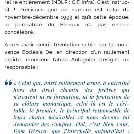
relire entiè­re­ment (NDLR : C.F. infra). C’est ins­truc­
tif ! Précisons que ce numé­ro est celui de
novembre-​décembre 1993 et qu’à cette époque,
le père-​abbé du Barroux n’a pas encore
concélébré.
Après avoir décrit l’évolution subie par la mou­
vance Ecclesia Dei en direc­tion d’un ral­lie­ment
rapide, mon­sieur l’abbé Aulagnier désigne un
responsable :
« Celui qui, aus­si soli­de­ment armé, a entraî­né
hors du droit che­min des prêtres qui
n‘avaient ni sa for­ma­tion, ni la pro­tec­tion de
sa clô­ture monas­tique, celui-​là est le véri­
table, le pre­mier, le prin­ci­pal res­pon­sable de
leurs chutes misé­rables et nous devons lui
deman­der des comptes. Oui, c’est bien vous,
Dom Gérard, que j’interpelle aujourd’hui :