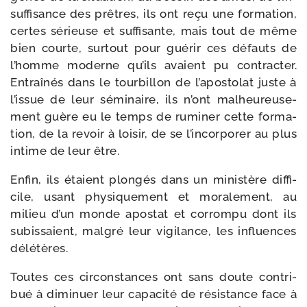
suf­fi­sance des prêtres, ils ont reçu une for­ma­tion,
certes sérieuse et suf­fi­sante, mais tout de même
bien courte, sur­tout pour gué­rir ces défauts de
l’homme moderne qu’ils avaient pu contrac­ter.
Entraînés dans le tour­billon de l’a­pos­to­lat juste à
l’is­sue de leur sémi­naire, ils n’ont mal­heu­reu­se­
ment guère eu le temps de rumi­ner cette for­ma­
tion, de la revoir à loi­sir, de se l’in­cor­po­rer au plus
intime de leur être.
Enfin, ils étaient plon­gés dans un minis­tère dif­fi­
cile, usant phy­si­que­ment et mora­le­ment, au
milieu d’un monde apos­tat et cor­rom­pu dont ils
subis­saient, mal­gré leur vigi­lance, les influences
délétères.
Toutes ces cir­cons­tances ont sans doute contri­
bué à dimi­nuer leur capa­ci­té de résis­tance face à