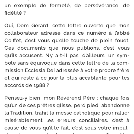
un exemple de fer­me­té, de per­sé­vé­rance, de
fidélité ?
Oui, Dom Gérard, cette lettre ouverte que mon
col­la­bo­ra­teur adresse dans ce numé­ro à l’ab­bé
Coiffet, c’est vous qu’elle touche de plein fouet.
Ces docu­ments que nous publions, c’est vous
qu’ils accusent. N’y a‑t-​il pas, d’ailleurs, un sym­
bole sans équi­voque dans cette lettre de la com­
mis­sion Ecclesia Dei adres­sée à votre propre frère
et qui reste à ce jour la plus acca­blante pour les
accords de 1988 ?
Pensez‑y bien, mon Révérend Père : chaque fois
qu’un de ces prêtres glisse, perd pied, aban­donne
la Tradition, tra­hit la messe catho­lique pour ral­lier
misé­ra­ble­ment les erreurs conci­liaires, c’est à
cause de vous qu’il le fait, c’est sous votre impul­