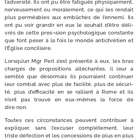
l’ad­ver­si­té. Ils ont pu être fati­gués phy­si­que­ment,
ner­veu­se­ment ou mora­le­ment, ce qui les ren­dait
plus per­méables aux embûches de l’en­ne­mi. Ils
ont pu voir gran­dir en eux le sou­hait d’être déli­
vrés de cette pres¬sion psy­cho­lo­gique constante
que font peser à la fois le monde anti­chré­tien et
l’Église conciliaire.
Lorsqu’un Mgr Perl s’est pré­sen­té à eux, les bras
char­gés de pro­po­si­tions allé­chantes, il leur a
sem­blé que désor­mais ils pour­raient conti­nuer
leur com­bat avec plus de faci­li­té, plus de sécu­ri­
té, plus d’ef­fi­ca­ci­té en se ral­liant à Rome et ils
n’ont pas trou­vé en eux-​mêmes la force de
dire non.
Toutes ces cir­cons­tances peuvent contri­buer à
expli­quer, sans l’ex­cu­ser com­plè­te­ment, leur
triste défec­tion et les conces­sions de plus en plus