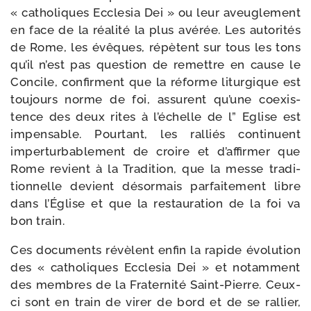
« catho­liques Ecclesia Dei » ou leur aveu­gle­ment
en face de la réa­li­té la plus avé­rée. Les auto­ri­tés
de Rome, les évêques, répètent sur tous les tons
qu’il n’est pas ques­tion de remettre en cause le
Concile, confirment que la réforme litur­gique est
tou­jours norme de foi, assurent qu’une coexis­
tence des deux rites à l’é­chelle de l” Eglise est
impen­sable. Pourtant, les ral­liés conti­nuent
imper­tur­ba­ble­ment de croire et d’af­fir­mer que
Rome revient à la Tradition, que la messe tra­di­
tion­nelle devient désor­mais par­fai­te­ment libre
dans l’Église et que la res­tau­ra­tion de la foi va
bon train.
Ces docu­ments révèlent enfin la rapide évo­lu­tion
des « catho­liques Ecclesia Dei » et notam­ment
des membres de la Fraternité Saint-​Pierre. Ceux-​
ci sont en train de virer de bord et de se ral­lier,