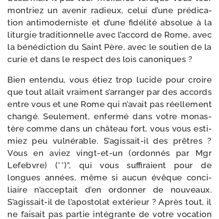
mon­triez un ave­nir radieux, celui d’une pré­di­ca­
tion anti­mo­der­niste et d’une fidé­li­té abso­lue à la
litur­gie tra­di­tion­nelle avec l’ac­cord de Rome, avec
la béné­dic­tion du Saint Père, avec le sou­tien de la
curie et dans le res­pect des lois canoniques ?
Bien enten­du, vous étiez trop lucide pour croire
que tout allait vrai­ment s’ar­ran­ger par des accords
entre vous et une Rome qui n’a­vait pas réel­le­ment
chan­gé. Seulement, enfer­mé dans votre monas­
tère comme dans un châ­teau fort, vous vous esti­
miez peu vul­né­rable. S’agissait-​il des prêtres ?
Vous en aviez vingt-​et-​un (ordon­nés par Mgr
Lefebvre) (**)”, qui vous suf­fi­raient pour de
longues années, même si aucun évêque conci­
liaire n’ac­cep­tait d’en ordon­ner de nou­veaux.
S’agissait-​il de l’a­pos­to­lat exté­rieur ? Après tout, il
ne fai­sait pas par­tie inté­grante de votre voca­tion