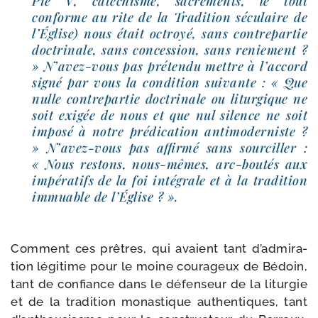
Pie V, caté­chisme, sacre­ments, le tout
conforme au rite de la Tradition sécu­laire de
l’Église) nous était octroyé, sans contre­par­tie
doc­tri­nale, sans conces­sion, sans renie­ment ?
» N’avez-​vous pas pré­ten­du mettre à l’ac­cord
signé par vous la condi­tion sui­vante : « Que
nulle contre­par­tie doc­tri­nale ou litur­gique ne
soit exi­gée de nous et que nul silence ne soit
impo­sé à notre pré­di­ca­tion anti­mo­der­niste ?
» N’avez-​vous pas affir­mé sans sour­ciller :
« Nous res­tons, nous-​mêmes, arc-​boutés aux
impé­ra­tifs de la foi inté­grale et à la tra­di­tion
immuable de l’Église ? ».
Comment ces prêtres, qui avaient tant d’ad­mi­ra­
tion légi­time pour le moine cou­ra­geux de Bédoin,
tant de confiance dans le défen­seur de la litur­gie
et de la tra­di­tion monas­tique authen­tiques, tant