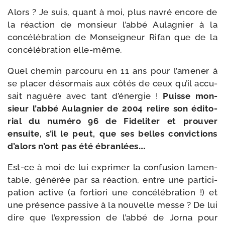
Alors ? Je suis, quant à moi, plus navré encore de
la réac­tion de mon­sieur l’abbé Aulagnier à la
concé­lé­bra­tion de Monseigneur Rifan que de la
concé­lé­bra­tion elle-même.
Quel che­min par­cou­ru en 11 ans pour l’amener à
se pla­cer désor­mais aux côtés de ceux qu’il accu­
sait naguère avec tant d’énergie !
Puisse mon­
sieur l’abbé Aulagnier de 2004 relire son édi­to­
rial du numé­ro 96 de Fideliter et prou­ver
ensuite, s’il le peut, que ses belles convic­tions
d’alors n’ont pas été ébranlées….
Est-​ce à moi de lui expri­mer la confu­sion lamen­
table, géné­rée par sa réac­tion, entre une par­ti­ci­
pa­tion active (a for­tio­ri une concé­lé­bra­tion !) et
une pré­sence pas­sive à la nou­velle messe ? De lui
dire que l’expression de l’abbé de Jorna pour