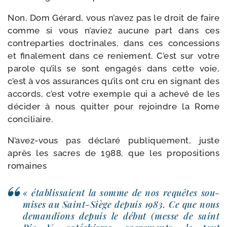
Non, Dom Gérard, vous n’a­vez pas le droit de faire
comme si vous n’a­viez aucune part dans ces
contre­par­ties doc­tri­nales, dans ces conces­sions
et fina­le­ment dans ce renie­ment. C’est sur votre
parole qu’ils se sont enga­gés dans cette voie,
c’est à vos assu­rances qu’ils ont cru en signant des
accords, c’est votre exemple qui a ache­vé de les
déci­der à nous quit­ter pour rejoindre la Rome
conciliaire.
N’avez-​vous pas décla­ré publi­que­ment, juste
après les sacres de 1988, que les pro­po­si­tions
romaines
« éta­blis­saient la somme de nos requêtes sou­
mises au Saint-​Siège depuis 1983. Ce que nous
deman­dions depuis le début (messe de saint