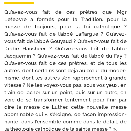
Qu’avez¬vous fait de ces prêtres que Mgr
Lefebvre a for­més pour la Tradition, pour la
messe de tou­jours, pour la foi catho­lique ?
Qu’avez-​vous fait de l’ab­bé Laffargue ? Qu’avez-​
vous fait de l’ab­bé Gouyaud ? Qu’avez-​vous fait de
l’ab­bé Hausheer ? Qu’avez-​vous fait de l’ab­bé
Jacquemin ? Qu’avez-​vous fait de l’ab­bé du Fay ?
Qu’avez-​vous fait de ces prêtres, et de tous les
autres, dont cer­tains sont déjà au cœur du moder­
nisme, dont les autres s’en rap­prochent à grande
vitesse ? Ne les voyez-​vous pas, sous vos yeux, en
train de lâcher sur un point, puis sur un autre, en
voie de se trans­for­mer len­te­ment pour finir par
dire la messe de Luther, cette nou­velle messe
abo­mi­nable qui « s’é­loigne, de façon impres­sion­
nante, dans l’en­semble comme dans le détail, de
la théo­lo­gie catho­lique de la sainte messe ? ».