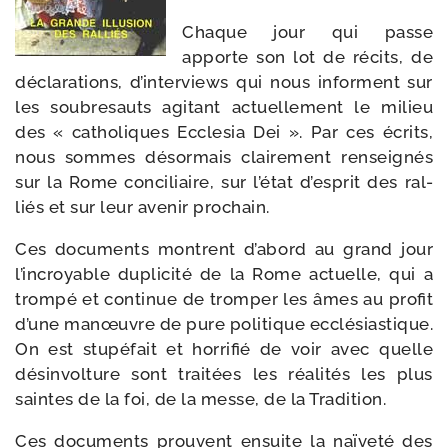
Chaque jour qui passe
apporte son lot de récits, de
décla­ra­tions, d’in­ter­views qui nous informent sur
les sou­bre­sauts agi­tant actuel­le­ment le milieu
des « catho­liques Ecclesia Dei ». Par ces écrits,
nous sommes désor­mais clai­re­ment ren­sei­gnés
sur la Rome conci­liaire, sur l’é­tat d’es­prit des ral­
liés et sur leur ave­nir prochain.
Ces docu­ments montrent d’a­bord au grand jour
l’in­croyable dupli­ci­té de la Rome actuelle, qui a
trom­pé et conti­nue de trom­per les âmes au pro­fit
d’une manœuvre de pure poli­tique ecclé­sias­tique.
On est stu­pé­fait et hor­ri­fié de voir avec quelle
désin­vol­ture sont trai­tées les réa­li­tés les plus
saintes de la foi, de la messe, de la Tradition.
Ces docu­ments prouvent ensuite la naï­ve­té des