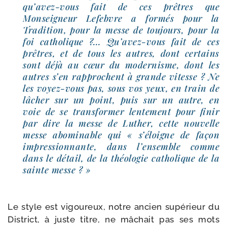
qu’avez-vous fait de ces prêtres que
Monseigneur Lefebvre a for­més pour la
Tradition, pour la messe de tou­jours, pour la
foi catho­lique ?… Qu’avez-vous fait de ces
prêtres, et de tous les autres, dont cer­tains
sont déjà au cœur du moder­nisme, dont les
autres s’en rap­prochent à grande vitesse ? Ne
les voyez-​vous pas, sous vos yeux, en train de
lâcher sur un point, puis sur un autre, en
voie de se trans­for­mer len­te­ment pour finir
par dire la messe de Luther, cette nou­velle
messe abo­mi­nable qui « s’éloigne de façon
impres­sion­nante, dans l’ensemble comme
dans le détail, de la théo­lo­gie catho­lique de la
sainte messe ? »
Le style est vigou­reux, notre ancien supé­rieur du
District, à juste titre, ne mâchait pas ses mots