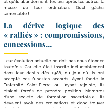
et qu’ils aban­donnent, les uns après les autres, la
messe de leur ordi­na­tion. Quel gâchis
lamentable !
La dérive logique des
« ralliés » : compromissions,
concessions…
Leur évo­lu­tion actuelle ne doit pas nous éton­ner,
tou­te­fois. Car elle était ins­crite iné­luc­ta­ble­ment
dans leur des­tin dès 1988, du jour où ils ont
accep­té ces funestes accords. Ayant fon­dé la
Fraternité Saint-​Pierre ou l’ayant rejointe, ils
étaient for­cés de prendre posi­tion. Membres
d’une socié­té de for­ma­tion sacer­do­tale, ils
devaient avoir des ordi­na­tions et donc trou­ver