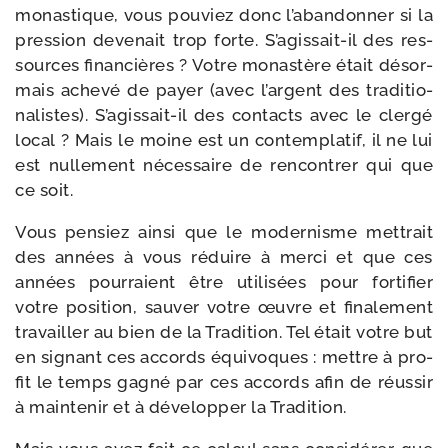
monas­tique, vous pou­viez donc l’a­ban­don­ner si la
pres­sion deve­nait trop forte. S’agissait-​il des res­
sources finan­cières ? Votre monas­tère était désor­
mais ache­vé de payer (avec l’argent des tra­di­tio­
na­listes). S’agissait-​il des contacts avec le cler­gé
local ? Mais le moine est un contem­pla­tif, il ne lui
est nul­le­ment néces­saire de ren­con­trer qui que
ce soit.
Vous pen­siez ain­si que le moder­nisme met­trait
des années à vous réduire à mer­ci et que ces
années pour­raient être uti­li­sées pour for­ti­fier
votre posi­tion, sau­ver votre œuvre et fina­le­ment
tra­vailler au bien de la Tradition. Tel était votre but
en signant ces accords équi­voques : mettre à pro­
fit le temps gagné par ces accords afin de réus­sir
à main­te­nir et à déve­lop­per la Tradition.