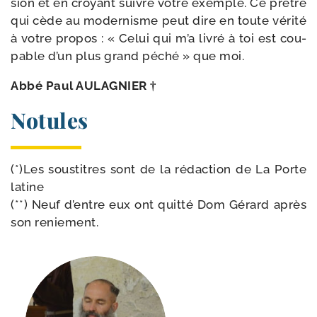
sion et en croyant suivre votre exemple. Ce prêtre
qui cède au moder­nisme peut dire en toute véri­té
à votre pro­pos : « Celui qui m’a livré à toi est cou­
pable d’un plus grand péché » que moi.
Abbé Paul AULAGNIER †
Notules
(*)Les sous­titres sont de la rédac­tion de La Porte
latine
(**) Neuf d’entre eux ont quit­té Dom Gérard après
son reniement.