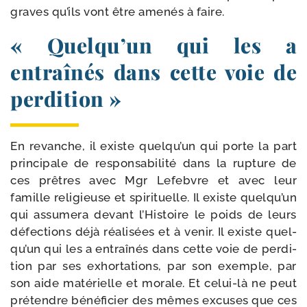
graves qu’ils vont être ame­nés à faire.
« Quelqu’un qui les a
entraînés dans cette voie de
perdition »
En revanche, il existe quel­qu’un qui porte la part
prin­ci­pale de res­pon­sa­bi­li­té dans la rup­ture de
ces prêtres avec Mgr Lefebvre et avec leur
famille reli­gieuse et spi­ri­tuelle. Il existe quel­qu’un
qui assu­me­ra devant l’Histoire le poids de leurs
défec­tions déjà réa­li­sées et à venir. Il existe quel­
qu’un qui les a entraî­nés dans cette voie de per­di­
tion par ses exhor­ta­tions, par son exemple, par
son aide maté­rielle et morale. Et celui-​là ne peut
pré­tendre béné­fi­cier des mêmes excuses que ces