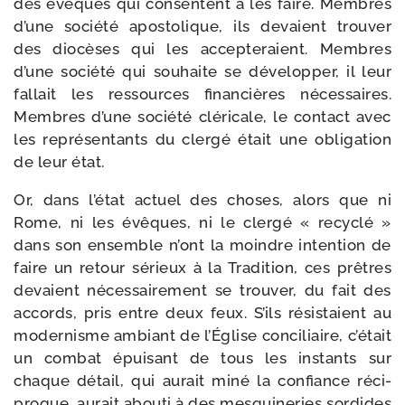
des évêques qui consentent à les faire. Membres
d’une socié­té apos­to­lique, ils devaient trou­ver
des dio­cèses qui les accep­te­raient. Membres
d’une socié­té qui sou­haite se déve­lop­per, il leur
fal­lait les res­sources finan­cières néces­saires.
Membres d’une socié­té clé­ri­cale, le contact avec
les repré­sen­tants du cler­gé était une obli­ga­tion
de leur état.
Or, dans l’é­tat actuel des choses, alors que ni
Rome, ni les évêques, ni le cler­gé « recy­clé »
dans son ensemble n’ont la moindre inten­tion de
faire un retour sérieux à la Tradition, ces prêtres
devaient néces­sai­re­ment se trou­ver, du fait des
accords, pris entre deux feux. S’ils résis­taient au
moder­nisme ambiant de l’Église conci­liaire, c’é­tait
un com­bat épui­sant de tous les ins­tants sur
chaque détail, qui aurait miné la confiance réci­
proque, aurait abou­ti à des mes­qui­ne­ries sor­dides