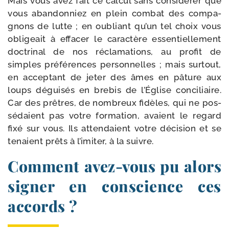
Mais vous avez fait ce cal­cul sans consi­dé­rer que
vous aban­don­niez en plein com­bat des com­pa­
gnons de lutte ; en oubliant qu’un tel choix vous
obli­geait à effa­cer le carac­tère essen­tiel­le­ment
doc­tri­nal de nos récla­ma­tions, au pro­fit de
simples pré­fé­rences per­son­nelles ; mais sur­tout,
en accep­tant de jeter des âmes en pâture aux
loups dégui­sés en bre­bis de l’Église conci­liaire.
Car des prêtres, de nom­breux fidèles, qui ne pos­
sé­daient pas votre for­ma­tion, avaient le regard
fixé sur vous. Ils atten­daient votre déci­sion et se
tenaient prêts à l’i­mi­ter, à la suivre.
Comment avez-​vous pu alors
signer en conscience ces
accords ?