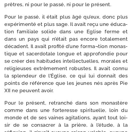
prêtres, ni pour le pas­sé, ni pour le présent.
Pour le pas­sé, il était plus âgé qu’eux, donc plus
expé­ri­men­té et plus sage. Il avait reçu une édu­ca­
tion fami­liale solide dans une Eglise ferme et
dans un pays qui n’é­tait pas encore tota­le­ment
déca­dent. Il avait pro­fi­té d’une forma¬tion monas­
tique et sacer­do­tale longue et appro­fon­die pour
se créer des habi­tudes intel­lec­tuelles, morales et
reli­gieuses extrê­me­ment robustes. Il avait connu
la splen­deur de l’Église, ce qui lui don­nait des
points de réfé­rence que les jeunes nés après Pie
XII ne peuvent avoir.
Pour le pré­sent, retran­ché dans son monas­tère
comme dans une for­te­resse spi­ri­tuelle, loin du
monde et de ses vaines agi­ta­tions, ayant tout loi­
sir de se consa­crer à la prière, à l’é­tude, à la