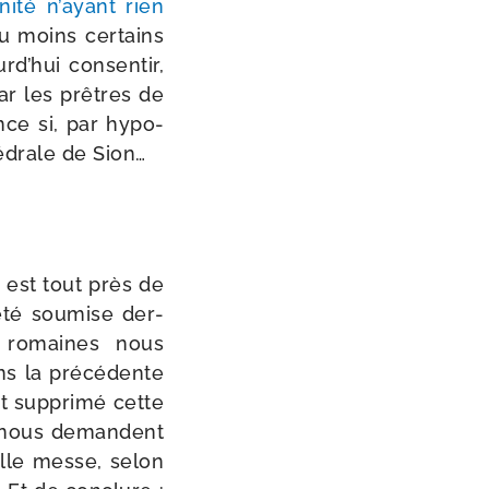
rnité n’ayant rien
au moins cer­tains
rd’hui consen­tir,
ar les prêtres de
ance si, par hypo­
é­drale de Sion…
on est tout près de
 été sou­mise der­
s romaines nous
s la pré­cé­dente
ont sup­pri­mé cette
s nous demandent
velle messe, selon