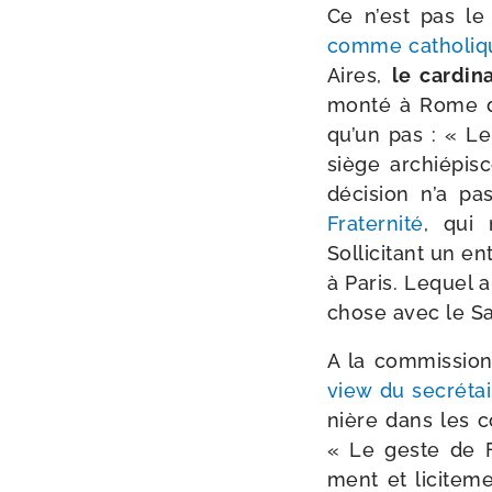
Ce n’est pas le
comme catho­liqu
Aires,
le car­di­
mon­té à Rome de
qu’un pas : « Le 
siège archi­épis
déci­sion n’a p
Fraternité
, qui 
Sollicitant un en
à Paris. Lequel a
chose avec le Sai
A la com­mis­sio
view du secré­ta
nière dans les c
« Le geste de Fr
ment et lici­te­m