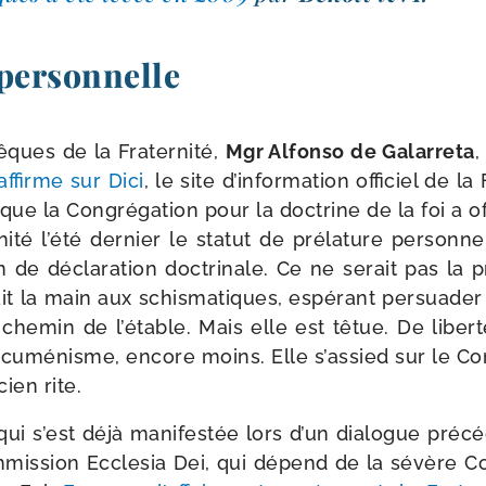
 personnelle
êques de la Fraternité,
Mgr Alfonso de Galarreta
,
 affirme sur Dici
, le site d’information offi­ciel de l
 que la Congrégation pour la doc­trine de la foi a off
ité l’été der­nier le sta­tut de pré­la­ture per­son­
on de décla­ra­tion doc­tri­nale. Ce ne serait pas la
it la main aux schis­ma­tiques, espé­rant per­sua­der
he­min de l’étable. Mais elle est têtue. De liber­té
cuménisme, encore moins. Elle s’assied sur le Conc
cien rite.
té qui s’est déjà mani­fes­tée lors d’un dia­logue pré
m­mis­sion Ecclesia Dei, qui dépend de la sévère 