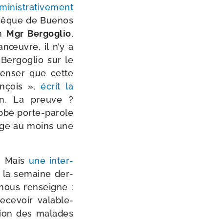
nis­tra­ti­ve­ment
hevêque de Buenos
in
Mgr Bergoglio
,
anœuvre, il n’y a
l Bergoglio sur le
pen­ser que cette
ançois »,
écrit la
ion. La preuve ?
abbé porte-​parole
­tage au moins une
e. Mais
une inter­
e la semaine der­
nous ren­seigne :
ce­voir vala­ble­
nction des malades