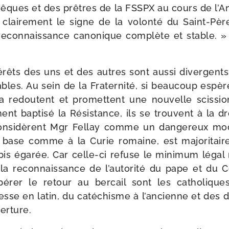
vêques et des prêtres de la FSSPX au cours de l’A
clai­re­ment le signe de la volon­té du Saint-​Père
recon­nais­sance cano­nique com­plète et stable. »
é­rêts des uns et des autres sont aus­si diver­gents
ables. Au sein de la Fraternité, si beau­coup espèren
 la redoutent et pro­mettent une nou­velle scis­s
nt bap­ti­sé la Résistance, ils se trouvent à la dr
onsi­dèrent Mgr Fellay comme un dan­ge­reux mode
a base comme à la Curie romaine, est majo­ri­tai­re
bis éga­rée. Car celle-​ci refuse le mini­mum légal
 la recon­nais­sance de l’autorité du pape et du C
rer le retour au ber­cail sont les catho­liques tra
sse en latin, du caté­chisme à l’ancienne et des 
erture.