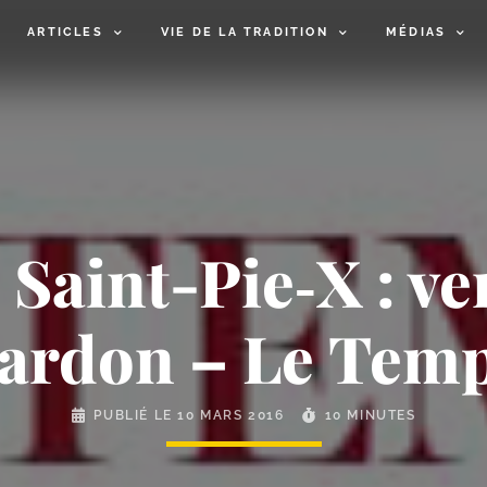
ARTICLES
VIE DE LA TRADITION
MÉDIAS
 Saint-​Pie‑X : ve
ardon – Le Tem
PUBLIÉ LE
10 MARS 2016
10 MINUTES