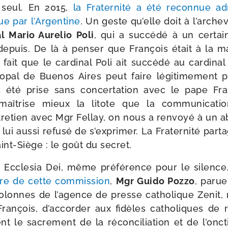
 seul. En 2015,
la Fraternité a été recon­nue admi­
e par l’Argentine
. Un geste qu’elle doit à l’arc
nal Mario Aurelio Poli
, qui a suc­cé­dé à un cer­ta
puis. De là à pen­ser que François était à la m
fait que le car­di­nal Poli ait suc­cé­dé au car­di­na
­co­pal de Buenos Aires peut faire légi­ti­me­ment 
as été prise sans concer­ta­tion avec le pape Fr
maî­trise mieux la litote que la com­mu­ni­ca­t
tre­tien avec Mgr Fellay, on nous a ren­voyé à un 
 lui aus­si refu­sé de s’exprimer. La Fraternité par
nt-​Siège : le goût du secret.
n Ecclesia Dei, même pré­fé­rence pour le silenc
ire de cette com­mis­sion
,
Mgr Guido Pozzo
, paru
olonnes de l’agence de presse catho­lique Zenit, 
ançois, d’accorder aux fidèles catho­liques de re
ent le sacre­ment de la récon­ci­lia­tion et de l’o