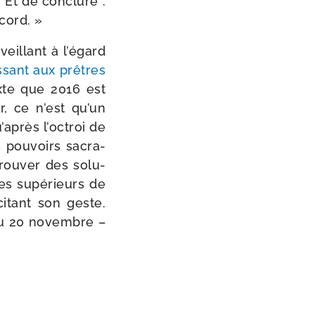
 » Et de conclure :
cord. »
veillant à l’égard
s­sant aux prêtres
exte que 2016 est
r, ce n’est qu’un
après l’octroi de
s pou­voirs sacra­
rou­ver des solu­
es supé­rieurs de
ci­tant son geste.
’au 20 novembre –