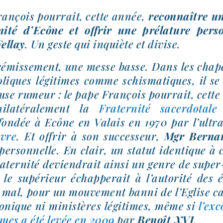
ançois pour­rait, cette année,
recon­naître uni­
nité d’Ecône et offrir une pré­la­ture per­s
ellay
. Un geste qui inquiète et divise.
ré­mis­se­ment, une messe basse. Dans les cha­p
ho­liques légi­times comme schis­ma­tiques, il 
use rumeur : le pape François pour­rait, cett
­la­té­ra­le­ment la
Fraternité sacer­do­tal
on­dée à Ecône en Valais en 1970 par l’ultra
vre
. Et offrir à son suc­ces­seur,
Mgr Bernar
 per­son­nelle. En clair, un sta­tut iden­tique à
aternité devien­drait ain­si un genre de supe
 le supé­rieur échap­pe­rait à l’autorité des 
 mal, pour un mou­ve­ment ban­ni de l’Eglise ca
no­nique ni minis­tères légi­times, même si
l’ex
ques a été levée en 2009
par
Benoît XVI
.