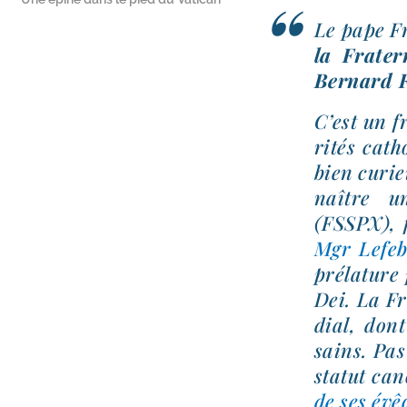
Le pape Fr
la Frater
Bernard F
C’est un f
ri­tés cat
bien curie
naître uni
(FSSPX), f
Mgr Lefeb
pré­la­ture
Dei. La Fr
dial, dont
sains. Pas
sta­tut ca
de ses évê