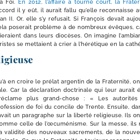
la Foi.
En 2012, l’affaire a tour­né court, la Frate
ccord il y eût, il aurait fal­lu qu’elle recon­naisse 
n II. Or, elle s’y refu­sait. Si François devait aujou
la pose­rait pro­blème à de nom­breux évêques, c
­cie­raient dans leurs dio­cèses. On ima­gine l’ambi
vristes se met­taient à crier à l’hérétique en la cath
ligieuse
u’à en croire le pré­lat argen­tin de la Fraternité, 
ale. Car la décla­ra­tion doc­tri­nale qui leur aurait
 réclame plus grand-​chose : « Les auto­ri­té
­fes­sion de foi du concile de Trente. Ensuite, dan
y avait un para­graphe sur la liber­té reli­gieuse. Ils 
 comme celle de l’œcuménisme. Sur la messe, il
a vali­di­té des nou­veaux sacre­ments, de la nou­