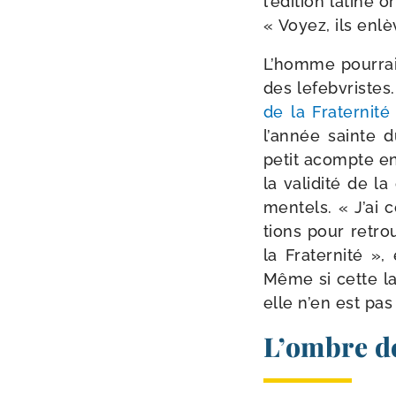
l’édition latine o
« Voyez, ils enlè
L’homme pour­rait
des lefeb­vristes
de la Fraternité
l’année sainte d
petit acompte en
la vali­di­té de 
men­tels. « J’ai
tions pour retro
la Fraternité », 
Même si cette la
elle n’en est pa
L’ombre d