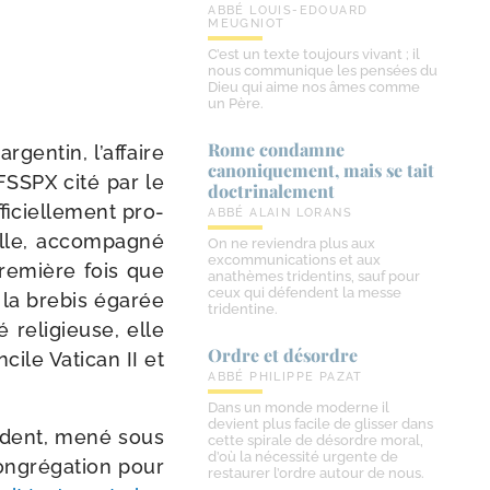
ABBÉ LOUIS-EDOUARD
MEUGNIOT
C’est un texte toujours vivant ; il
nous communique les pensées du
Dieu qui aime nos âmes comme
un Père.
Rome condamne
 argen­tin, l’affaire
canoniquement, mais se tait
a FSSPX cité par le
doctrinalement
i­ciel­le­ment pro­
ABBÉ ALAIN LORANS
nelle, accom­pa­gné
On ne reviendra plus aux
excommunications et aux
 pre­mière fois que
anathèmes tridentins, sauf pour
ceux qui défendent la messe
 la bre­bis éga­rée
tridentine.
 reli­gieuse, elle
Ordre et désordre
ile Vatican II et
ABBÉ PHILIPPE PAZAT
Dans un monde moderne il
devient plus facile de glisser dans
­cé­dent, mené sous
cette spirale de désordre moral,
d’où la nécessité urgente de
Congrégation pour
restaurer l’ordre autour de nous.