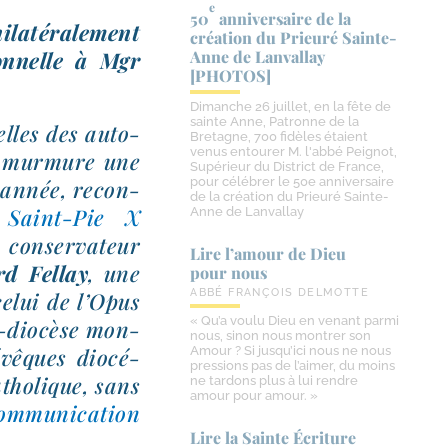
e
50
anniversaire de la
la­té­ra­le­ment
création du Prieuré Sainte-​
on­nelle à Mgr
Anne de Lanvallay
[PHOTOS]
Dimanche 26 juillet, en la fête de
sainte Anne, Patronne de la
elles des auto­
Bretagne, 700 fidèles étaient
venus entourer M. l'abbé Peignot,
se mur­mure une
Supérieur du District de France,
pour célébrer le 50e anniversaire
e année, recon­
de la création du Prieuré Sainte-
e Saint-​Pie X
Anne de Lanvallay
 conser­va­teur
Lire l’amour de Dieu
d Fellay
, une
pour nous
ABBÉ FRANÇOIS DELMOTTE
 celui de l’Opus
« Qu’a voulu Dieu en venant parmi
r-​diocèse mon­
nous, sinon nous montrer son
évêques dio­cé­
Amour ? Si jusqu’ici nous ne nous
pressions pas de l’aimer, du moins
tho­lique, sans
ne tardons plus à lui rendre
amour pour amour. »
communication
Lire la Sainte Écriture