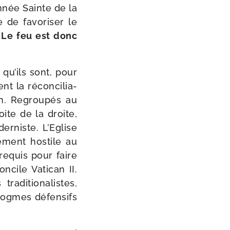
nnée Sainte de la
 de favo­ri­ser le
Le feu est donc
 qu’ils sont, pour
t la récon­ci­lia­
ion. Regroupés au
oite de la droite,
r­niste. L’Eglise
­ment hos­tile au
 requis pour faire
oncile Vatican II.
­di­tio­na­listes,
dogmes défen­sifs