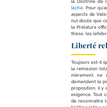
la Doctrine de 
lâché
. Pour qu’a
aspects de Vatica
nul doute que ce
la Prélature offi
thèse, les lefeb­
Liberté re
Toujours est-​il q
la rémis­sion tot
niè­re­ment ne
demandent la pro
pro­po­si­tion, il 
exi­gence. Tout
de recon­naître l