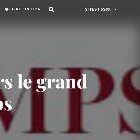
FAIRE UN DON
SITES FSSPX
rs le grand
ps