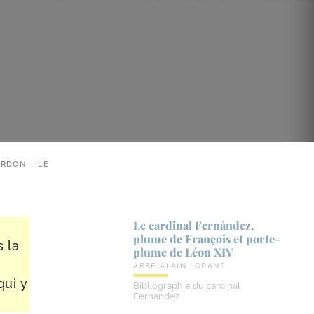
ARDON – LE
Le cardinal Fernández,
plume de François et porte-​
s la
plume de Léon XIV
ABBÉ ALAIN LORANS
qui y
Bibliographie du cardinal
Fernandez