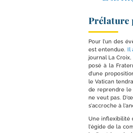
Prélature
Pour l’un des év
est enten­due.
Il
jour­nal La Croix,
po­sé à la Fratern
d’une pro­po­si­ti
le Vatican ten­dra
de reprendre le c
ne veut pas. D’œ
s’accroche à l’an
Une inflexi­bi­li­
l’égide de la co