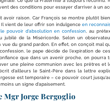
ri­gi­nale. Ce que la Fraternité a tou­jours recon­nu.
vent des condi­tions pour essayer d’arriver à un ac
 avoir rai­son. Car François se montre plu­tôt bien­
. Il vient de leur offrir son indul­gence
en recon­nai
 le pou­voir d’absolution en confes­sion
, au pré­t
u jubi­lé de la Miséricorde. Selon un obser­va­teu
 vue du grand par­don. En effet, on conçoit mal qu’
la confes­sion, le pape décide de l’expiration de ce
 confiance que dans un ave­nir proche, on pour­ra t
u­ver une pleine com­mu­nion avec les prêtres et l
écrit d’ailleurs le Saint-​Père dans la lettre expli­
r­gesse est tem­po­raire – ce pou­voir court jusqu
s moins un signe d’apaisement.
e Mgr Jorge Bergoglio