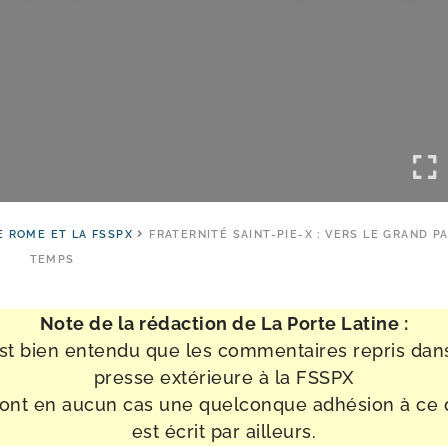
 ROME ET LA FSSPX
FRATERNITÉ SAINT-PIE-X : VERS LE GRAND P
TEMPS
Note de la rédac­tion de La Porte Latine :
est bien enten­du que les com­men­taires repris dan
presse exté­rieure à la FSSPX
ont en aucun cas une quel­conque adhé­sion à ce 
est écrit par ailleurs.