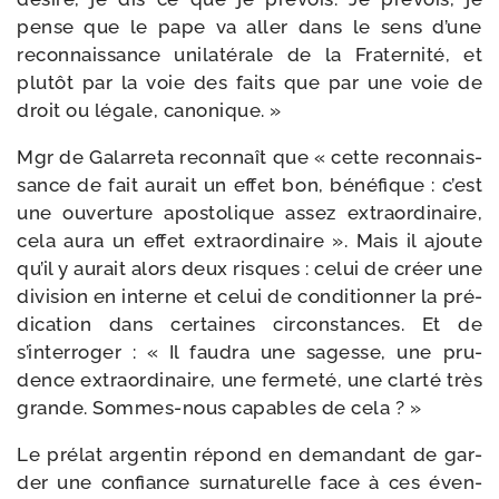
pense que le pape va aller dans le sens d’une
recon­nais­sance uni­la­té­rale de la Fraternité, et
plu­tôt par la voie des faits que par une voie de
droit ou légale, canonique. »
Mgr de Galarreta recon­naît que « cette recon­nais­
sance de fait aurait un effet bon, béné­fique : c’est
une ouver­ture apos­to­lique assez extra­or­di­naire,
cela aura un effet extra­or­di­naire ». Mais il ajoute
qu’il y aurait alors deux risques : celui de créer une
divi­sion en interne et celui de condi­tion­ner la pré­
di­ca­tion dans cer­taines cir­cons­tances. Et de
s’interroger : « Il fau­dra une sagesse, une pru­
dence extra­or­di­naire, une fer­me­té, une clar­té très
grande. Sommes-​nous capables de cela ? »
Le pré­lat argen­tin répond en deman­dant de gar­
der une confiance sur­na­tu­relle face à ces éven­