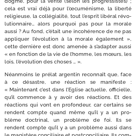
dogme, pour la véri­té (selon les pro­gres­sistes) ;
cela est vrai déjà pour l’œcuménisme, la liber­té
reli­gieuse, la col­lé­gia­li­té, tout l’esprit libé­ral révo­
lu­tion­naire… alors pour­quoi pas pour la morale
aus­si ? Au fond, c’était une inco­hé­rence de ne pas
appli­quer l’évolution à la morale éga­le­ment »,
cette der­nière est donc ame­née à s’adapter aus­si
« en fonc­tion de la vie de l’homme, les mœurs, les
lois, l’évolution des choses … ».
Néanmoins le pré­lat argen­tin recon­naît que, face
à ce désastre, une réac­tion se mani­feste :
« Maintenant c’est dans l’Eglise actuelle, offi­cielle,
qu’il com­mence à y avoir des réac­tions. Et des
réac­tions qui vont en pro­fon­deur, car cer­tains se
rendent compte quand même qu’il y a un pro­
blème doc­tri­nal, un pro­blème de foi. Ils se
rendent compte qu’il y a un pro­blème aus­si dans
le magis­tère conci­liaire et post­con­ci­liaire. Ils com­