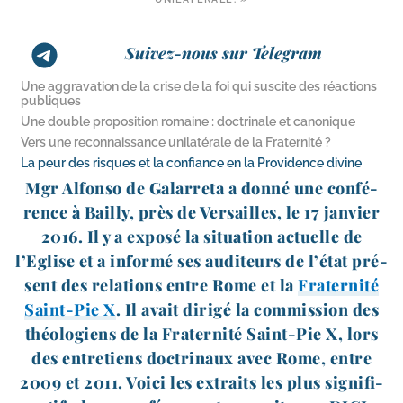
Suivez-nous sur Telegram
Une aggravation de la crise de la foi qui suscite des réactions
publiques
Une double proposition romaine : doctrinale et canonique
Vers une reconnaissance unilatérale de la Fraternité ?
La peur des risques et la confiance en la Providence divine
Mgr Alfonso de Galarreta a don­né une confé­
rence à Bailly, près de Versailles, le 17 jan­vier
2016. Il y a expo­sé la situa­tion actuelle de
l’Eglise et a infor­mé ses audi­teurs de l’état pré­
sent des rela­tions entre Rome et la
Fraternité
Saint-​Pie X
. Il avait diri­gé la com­mis­sion des
théo­lo­giens de la Fraternité Saint-​Pie X, lors
des entre­tiens doc­tri­naux avec Rome, entre
2009 et 2011. Voici les extraits les plus signi­fi­