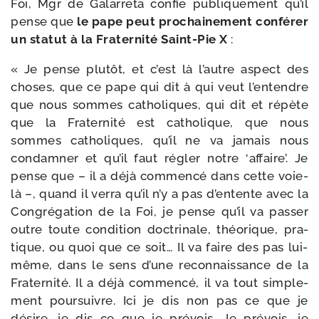
Foi, Mgr de Galarreta confie publi­que­ment qu’il
pense que
le pape peut pro­chai­ne­ment confé­rer
un sta­tut à la Fraternité Saint-​Pie X
:
« Je pense plu­tôt, et c’est là l’autre aspect des
choses, que ce pape qui dit à qui veut l’entendre
que nous sommes catho­liques, qui dit et répète
que la Fraternité est catho­lique, que nous
sommes catho­liques, qu’il ne va jamais nous
condam­ner et qu’il faut régler notre ‘affaire’. Je
pense que – il a déjà com­men­cé dans cette voie-​
là –, quand il ver­ra qu’il n’y a pas d’entente avec la
Congrégation de la Foi, je pense qu’il va pas­ser
outre toute condi­tion doc­tri­nale, théo­rique, pra­
tique, ou quoi que ce soit… Il va faire des pas lui-​
même, dans le sens d’une recon­nais­sance de la
Fraternité. Il a déjà com­men­cé, il va tout sim­ple­
ment pour­suivre. Ici je dis non pas ce que je
désire, je dis ce que je pré­vois. Je pré­vois, je