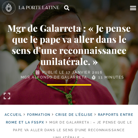
Mgr de Galarreta : « Je pense
que le pape va aller dans le
sens d’une reconnaissance
unilatérale. »
PUBLIÉ LE
17 JANVIER 2016
MGR ALFONSO DE GALARRETA
11 MINUTES
ACCUEIL
FORMATION
CRISE DE L'ÉGLISE
RAPPORTS ENTRE
ROME ET LA FSSPX
MGR DE GALARRETA : « JE PENSE QUE LE
PAPE VA ALLER DANS LE SENS D’UNE RECONNAISSANCE
UNILATÉRALE. »