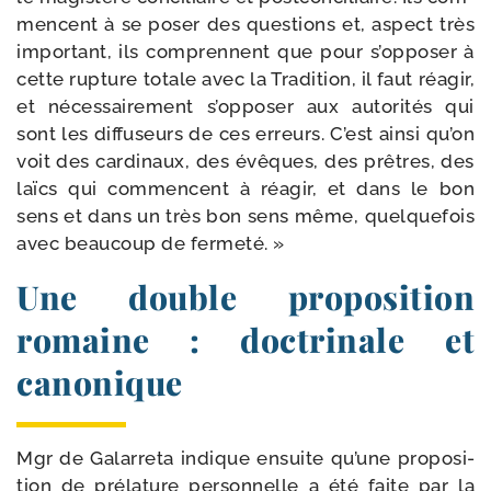
mencent à se poser des ques­tions et, aspect très
impor­tant, ils com­prennent que pour s’opposer à
cette rup­ture totale avec la Tradition, il faut réagir,
et néces­sai­re­ment s’opposer aux auto­ri­tés qui
sont les dif­fu­seurs de ces erreurs. C’est ain­si qu’on
voit des car­di­naux, des évêques, des prêtres, des
laïcs qui com­mencent à réagir, et dans le bon
sens et dans un très bon sens même, quel­que­fois
avec beau­coup de fermeté. »
Une double proposition
romaine : doctrinale et
canonique
Mgr de Galarreta indique ensuite qu’une pro­po­si­
tion de pré­la­ture per­son­nelle a été faite par la