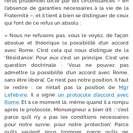
refus pru­den­tiel dic­té par les cir­cons­tances – en
l’absence de garan­ties néces­saires à la vie de la
Fraternité –, et il tient à bien se dis­tin­guer de ceux
qui font de ce refus un absolu :
« Nous ne refu­sons pas, vous le voyez, de façon
abso­lue et théo­rique la pos­si­bi­li­té d’un accord
avec Rome. C’est cela qui nous dis­tingue de la
‘Résistance’. Pour eux c’est un prin­cipe. C’est une
ques­tion doc­tri­nale : ‘Vous ne pou­vez pas
admettre la pos­si­bi­li­té d’un accord avec Rome,
sans être libé­ral’. Ce n’est pas notre posi­tion. Il faut
le redire : ce n’était pas la posi­tion de
Mgr
Lefebvre
. Il a signé
un pro­to­cole d’accord avec
Rome
. Et à ce moment là, même quand il a rom­pu
après le pro­to­cole, Monseigneur a bien dit : ‘c’est
parce qu’il n’y a pas les condi­tions néces­saires
pour notre sur­vie, pour notre pro­tec­tion’. Parce
qu’ils veulent nous trom­per, parce qu’ils ne