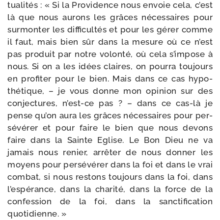
tua­li­tés : « Si la Providence nous envoie cela, c’est
là que nous aurons les grâces néces­saires pour
sur­mon­ter les dif­fi­cul­tés et pour les gérer comme
il faut, mais bien sûr dans la mesure où ce n’est
pas pro­duit par notre volon­té, où cela s’impose à
nous. Si on a les idées claires, on pour­ra tou­jours
en pro­fi­ter pour le bien. Mais dans ce cas hypo­
thé­tique, – je vous donne mon opi­nion sur des
conjec­tures, n’est-ce pas ? – dans ce cas-​là je
pense qu’on aura les grâces néces­saires pour per­
sé­vé­rer et pour faire le bien que nous devons
faire dans la Sainte Eglise. Le Bon Dieu ne va
jamais nous renier, arrê­ter de nous don­ner les
moyens pour per­sé­vé­rer dans la foi et dans le vrai
com­bat, si nous res­tons tou­jours dans la foi, dans
l’espérance, dans la cha­ri­té, dans la force de la
confes­sion de la foi, dans la sanc­ti­fi­ca­tion
quotidienne. »