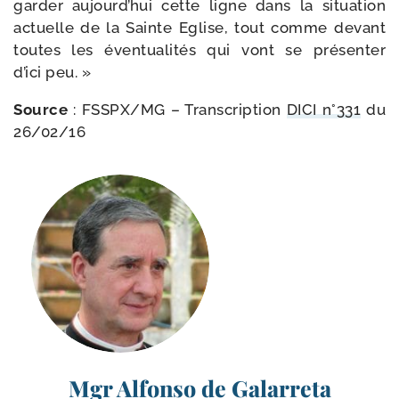
gar­der aujourd’hui cette ligne dans la situa­tion
actuelle de la Sainte Eglise, tout comme devant
toutes les éven­tua­li­tés qui vont se pré­sen­ter
d’ici peu. »
Source
: FSSPX/​MG – Transcription
DICI n°331
du
26/​02/​16
Mgr Alfonso de Galarreta