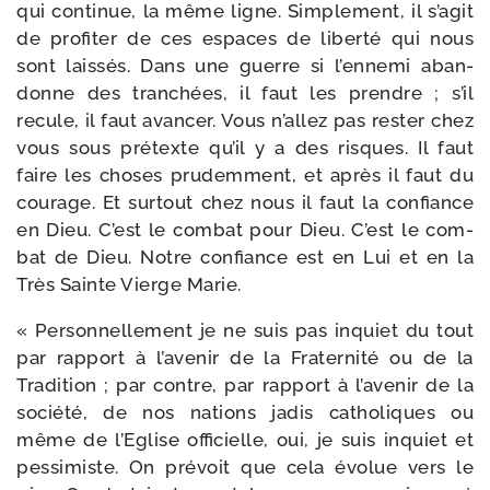
qui conti­nue, la même ligne. Simplement, il s’agit
de pro­fi­ter de ces espaces de liber­té qui nous
sont lais­sés. Dans une guerre si l’ennemi aban­
donne des tran­chées, il faut les prendre ; s’il
recule, il faut avan­cer. Vous n’allez pas res­ter chez
vous sous pré­texte qu’il y a des risques. Il faut
faire les choses pru­dem­ment, et après il faut du
cou­rage. Et sur­tout chez nous il faut la confiance
en Dieu. C’est le com­bat pour Dieu. C’est le com­
bat de Dieu. Notre confiance est en Lui et en la
Très Sainte Vierge Marie.
« Personnellement je ne suis pas inquiet du tout
par rap­port à l’avenir de la Fraternité ou de la
Tradition ; par contre, par rap­port à l’avenir de la
socié­té, de nos nations jadis catho­liques ou
même de l’Eglise offi­cielle, oui, je suis inquiet et
pes­si­miste. On pré­voit que cela évo­lue vers le