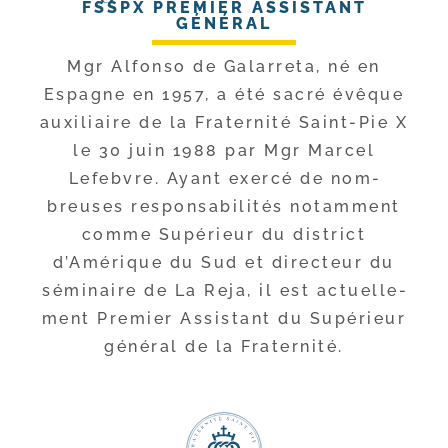
FSSPX PREMIER ASSISTANT
GÉNÉRAL
Mgr Alfonso de Galarreta, né en
Espagne en 1957, a été sacré évêque
auxi­liaire de la Fraternité Saint-​Pie X
le 30 juin 1988 par Mgr Marcel
Lefebvre. Ayant exer­cé de nom­
breuses res­pon­sa­bi­li­tés notam­ment
comme Supérieur du dis­trict
d’Amérique du Sud et direc­teur du
sémi­naire de La Reja, il est actuel­le­
ment Premier Assistant du Supérieur
géné­ral de la Fraternité.