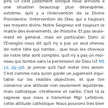
pire. Or c’est jus­te­ment lorsque nous arri­vons à
une situa­tion beau­coup plus déses­pé­rée,
extrême, qu’il y a l’intervention de la Divine
Providence, l’intervention de Dieu qui a tou­jours
ses moyens divins. Notre Seigneur est tou­jours le
maître des évé­ne­ments, de l’histoire. Et pas seule­
ment en géné­ral, mais en par­ti­cu­lier. Donc si
l’Evangile nous dit qu’il n’y a pas un seul che­veu
de notre tête qui tombe…, que tous les che­veux
de notre tête sont comp­tés, qu’il n’y a pas un moi­
neau qui tombe sans la per­mis­sion de Dieu (cf.
Mt
10, 29–30
), je pense qu’il faut res­ter très serein.
C’est comme cela qu’on garde un juge­ment équi­
table sur les réa­li­tés objec­tives, et que l’on
conserve une atti­tude non seule­ment équi­li­brée,
mais catho­lique, chré­tienne et sainte. C’est là la
sagesse que nous a trans­mise Mgr Lefebvre,
cette atti­tude catho­lique. Nous pou­vons très bien