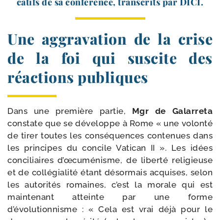
ca­tifs de sa confé­rence, trans­crits par DICI.
Une aggravation de la crise
de la foi qui suscite des
réactions publiques
Dans une pre­mière par­tie,
Mgr de Galarreta
constate que se déve­loppe à Rome « une volon­té
de tirer toutes les consé­quences conte­nues dans
les prin­cipes du concile Vatican II ». Les idées
conci­liaires d’œcuménisme, de liber­té reli­gieuse
et de col­lé­gia­li­té étant désor­mais acquises, selon
les auto­ri­tés romaines, c’est la morale qui est
main­te­nant atteinte par une forme
d’évolutionnisme : « Cela est vrai déjà pour le