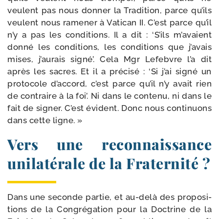
veulent pas nous don­ner la Tradition, parce qu’ils
veulent nous rame­ner à Vatican II. C’est parce qu’il
n’y a pas les condi­tions. Il a dit : ‘S’ils m’avaient
don­né les condi­tions, les condi­tions que j’avais
mises, j’aurais signé’. Cela Mgr Lefebvre l’a dit
après les sacres. Et il a pré­ci­sé : ‘Si j’ai signé un
pro­to­cole d’accord, c’est parce qu’il n’y avait rien
de contraire à la foi’. Ni dans le conte­nu, ni dans le
fait de signer. C’est évident. Donc nous conti­nuons
dans cette ligne. »
Vers une reconnaissance
unilatérale de la Fraternité ?
Dans une seconde par­tie, et au-​delà des pro­po­si­
tions de la Congrégation pour la Doctrine de la