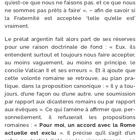
qu’est-ce que nous ne fai­sons pas, et ce que nous
ne sommes pas prêts à faire’ », – afin de savoir si
la Fraternité est accep­tée ‘telle qu’elle est’
vraiment.
Le pré­lat argen­tin fait alors part de ses réserves
pour une rai­son doc­tri­nale de fond : « Eux, ils
entendent sur­tout et tou­jours nous faire accep­ter,
au moins vague­ment, au moins en prin­cipe, le
concile Vatican II et ses erreurs ». Et il ajoute que
cette volon­té romaine se retrouve, au plan pra­
tique, dans la pro­po­si­tion cano­nique : « Il y a tou­
jours, d’une façon ou d’une autre, une sou­mis­sion
par rap­port aux dicas­tères romains ou par rap­port
aux évêques ». Ce qui l’amène à affir­mer que, per­
son­nel­le­ment, il refu­se­rait les pro­po­si­tions
romaines : «
Pour moi, un accord avec la Rome
actuelle est exclu
». Il pré­cise qu’il s’agit d’un