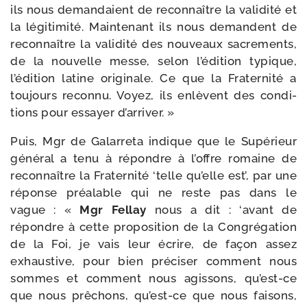
ils nous deman­daient de recon­naître la vali­di­té et
la légi­ti­mi­té. Maintenant ils nous demandent de
recon­naître la vali­di­té des nou­veaux sacre­ments,
de la nou­velle messe, selon l’édition typique,
l’édition latine ori­gi­nale. Ce que la Fraternité a
tou­jours recon­nu. Voyez, ils enlèvent des condi­
tions pour essayer d’arriver. »
Puis, Mgr de Galarreta indique que le Supérieur
géné­ral a tenu à répondre à l’offre romaine de
recon­naître la Fraternité ‘telle qu’elle est’, par une
réponse préa­lable qui ne reste pas dans le
vague : «
Mgr Fellay
nous a dit : ‘avant de
répondre à cette pro­po­si­tion de la Congrégation
de la Foi, je vais leur écrire, de façon assez
exhaus­tive, pour bien pré­ci­ser com­ment nous
sommes et com­ment nous agis­sons, qu’est-ce
que nous prê­chons, qu’est-ce que nous fai­sons,