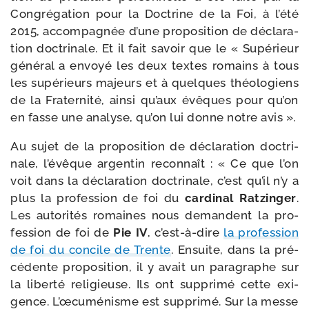
Congrégation pour la Doctrine de la Foi, à l’été
2015, accom­pa­gnée d’une pro­po­si­tion de décla­ra­
tion doc­tri­nale. Et il fait savoir que le « Supérieur
géné­ral a envoyé les deux textes romains à tous
les supé­rieurs majeurs et à quelques théo­lo­giens
de la Fraternité, ain­si qu’aux évêques pour qu’on
en fasse une ana­lyse, qu’on lui donne notre avis ».
Au sujet de la pro­po­si­tion de décla­ra­tion doc­tri­
nale, l’évêque argen­tin recon­naît : « Ce que l’on
voit dans la décla­ra­tion doc­tri­nale, c’est qu’il n’y a
plus la pro­fes­sion de foi du
car­di­nal Ratzinger
.
Les auto­ri­tés romaines nous demandent la pro­
fes­sion de foi de
Pie IV
, c’est-à-dire
la pro­fes­sion
de foi du concile de Trente
. Ensuite, dans la pré­
cé­dente pro­po­si­tion, il y avait un para­graphe sur
la liber­té reli­gieuse. Ils ont sup­pri­mé cette exi­
gence. L’œcuménisme est sup­pri­mé. Sur la messe