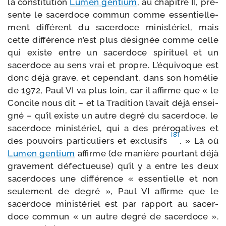
la consti­tu­tion
Lumen gen­tium
, au cha­pitre II, pré­
sente le sacer­doce com­mun comme essen­tiel­le­
ment dif­fé­rent du sacer­doce minis­té­riel, mais
cette dif­fé­rence n’est plus dési­gnée comme celle
qui existe entre un sacer­doce spi­ri­tuel et un
sacer­doce au sens vrai et propre. L’équivoque est
donc déjà grave, et cepen­dant, dans son homé­lie
de 1972, Paul VI va plus loin, car il affirme que « le
Concile nous dit – et la Tradition l’a­vait déjà ensei­
gné – qu’il existe un autre degré du sacer­doce, le
sacer­doce minis­té­riel, qui a des pré­ro­ga­tives et
[8]
des pou­voirs par­ti­cu­liers et exclu­sifs
. » Là où
Lumen gen­tium
affirme (de manière pour­tant déjà
gra­ve­ment défec­tueuse) qu’il y a entre les deux
sacer­doces une dif­fé­rence « essen­tielle et non
seule­ment de degré », Paul VI affirme que le
sacer­doce minis­té­riel est par rap­port au sacer­
doce com­mun « un autre degré de sacer­doce ».