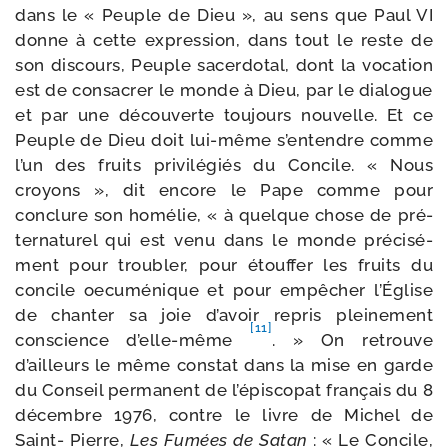
dans le « Peuple de Dieu », au sens que Paul VI
donne à cette expres­sion, dans tout le reste de
son dis­cours, Peuple sacer­do­tal, dont la voca­tion
est de consa­crer le monde à Dieu, par le dia­logue
et par une décou­verte tou­jours nou­velle. Et ce
Peuple de Dieu doit lui-​même s’en­tendre comme
l’un des fruits pri­vi­lé­giés du Concile. « Nous
croyons », dit encore le Pape comme pour
conclure son homé­lie, « à quelque chose de pré­
ter­na­tu­rel qui est venu dans le monde pré­ci­sé­
ment pour trou­bler, pour étouf­fer les fruits du
concile oecu­mé­nique et pour empê­cher l’Église
de chan­ter sa joie d’a­voir repris plei­ne­ment
[11]
conscience d’elle-​même
. » On retrouve
d’ailleurs le même constat dans la mise en garde
du Conseil per­ma­nent de l’é­pis­co­pat fran­çais du 8
décembre 1976, contre le livre de Michel de
Saint- Pierre,
Les Fumées de Satan
: « Le Concile,