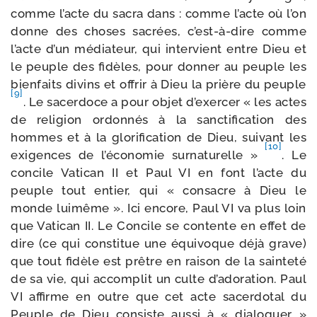
comme l’acte du sacra dans : comme l’acte où l’on
donne des choses sacrées, c’est-​à-​dire comme
l’acte d’un média­teur, qui inter­vient entre Dieu et
le peuple des fidèles, pour don­ner au peuple les
bien­faits divins et offrir à Dieu la prière du peuple
[9]
. Le sacer­doce a pour objet d’exer­cer « les actes
de reli­gion ordon­nés à la sanc­ti­fi­ca­tion des
hommes et à la glo­ri­fi­ca­tion de Dieu, sui­vant les
[10]
exi­gences de l’é­co­no­mie sur­na­tu­relle »
. Le
concile Vatican II et Paul VI en font l’acte du
peuple tout entier, qui « consacre à Dieu le
monde lui­même ». Ici encore, Paul VI va plus loin
que Vatican II. Le Concile se contente en effet de
dire (ce qui consti­tue une équi­voque déjà grave)
que tout fidèle est prêtre en rai­son de la sain­te­té
de sa vie, qui accom­plit un culte d’a­do­ra­tion. Paul
VI affirme en outre que cet acte sacer­do­tal du
Peuple de Dieu consiste aus­si à « dia­lo­guer »