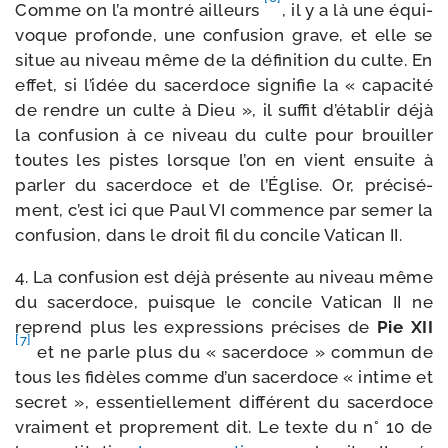
Comme on l’a mon­tré ailleurs
, il y a là une équi­
voque pro­fonde, une confu­sion grave, et elle se
situe au niveau même de la défi­ni­tion du culte. En
effet, si l’i­dée du sacer­doce signi­fie la « capa­ci­té
de rendre un culte à Dieu », il suf­fit d’é­ta­blir déjà
la confu­sion à ce niveau du culte pour brouiller
toutes les pistes lorsque l’on en vient ensuite à
par­ler du sacer­doce et de l’Église. Or, pré­ci­sé­
ment, c’est ici que Paul VI com­mence par semer la
confu­sion, dans le droit fil du concile Vatican II.
4. La confu­sion est déjà pré­sente au niveau même
du sacer­doce, puisque le concile Vatican II ne
reprend plus les expres­sions pré­cises de
Pie XII
[7]
et ne parle plus du « sacer­doce » com­mun de
tous les fidèles comme d’un sacer­doce « intime et
secret », essen­tiel­le­ment dif­fé­rent du sacer­doce
vrai­ment et pro­pre­ment dit. Le texte du n° 10 de