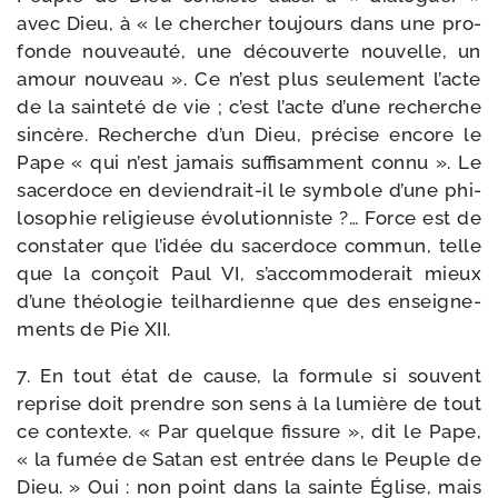
avec Dieu, à « le cher­cher tou­jours dans une pro­
fonde nou­veau­té, une décou­verte nou­velle, un
amour nou­veau ». Ce n’est plus seule­ment l’acte
de la sain­te­té de vie ; c’est l’acte d’une recherche
sin­cère. Recherche d’un Dieu, pré­cise encore le
Pape « qui n’est jamais suf­fi­sam­ment connu ». Le
sacer­doce en deviendrait-​il le sym­bole d’une phi­
lo­so­phie reli­gieuse évo­lu­tion­niste ?… Force est de
consta­ter que l’i­dée du sacer­doce com­mun, telle
que la conçoit Paul VI, s’ac­com­mo­de­rait mieux
d’une théo­lo­gie teil­har­dienne que des ensei­gne­
ments de Pie XII.
7. En tout état de cause, la for­mule si sou­vent
reprise doit prendre son sens à la lumière de tout
ce contexte. « Par quelque fis­sure », dit le Pape,
« la fumée de Satan est entrée dans le Peuple de
Dieu. » Oui : non point dans la sainte Église, mais