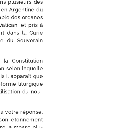
ns plu­sieurs des
t en Argentine du
emble des organes
atican, et pris à
ent dans la Curie
nce du Souverain
 la Constitution
ion selon laquelle
is il appa­raît que
éforme litur­gique
tilisation du nou­
s à votre réponse,
 son éton­ne­ment
dre la messe plu­