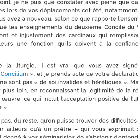
point, je ne puis que consta­ter avec peine que da
aites lors de vos dépla­ce­ments cet été, notam­men
ous avez à nou­veau, selon ce que rap­porte l’ens
qué les ensei­gne­ments du deuxième Concile du V
ent et injus­te­ment des car­di­naux qui rem­pliss
eurs une fonc­tion qu’ils doivent à la confia
e la litur­gie, il est vrai que vous avez signé
Concilium
», et je prends acte de votre décla­ra­t
 ne sont pas « de soi inva­lides et héré­tiques ». Ma
plus loin, en recon­nais­sant la légi­ti­mi­té de la r
uvre, ce qui inclut l’acceptation posi­tive de l’u
æ »
as, du reste, qu’on puisse trou­ver des dif­ficulté
ar ailleurs qu’à un prêtre – qui vous expri­mait
l don­né à vos sémi­na­ristes de s’abstenir d’enten