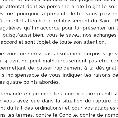
ge atten­tat dont Sa per­sonne a été l’objet le so
s lors pour­quoi la pré­sente lettre vous par­vien
dû en effet attendre le réta­blis­se­ment du Saint- 
u­lières qu’il m’accorde pour lui pré­sen­ter un text
n, puisqu’aussi bien, vous le savez, nos échang
accord et sont l’objet de toute son attention.
e vous ne serez pas abso­lu­ment sur­pris si je 
 4 avril ne peut mal­heu­reu­se­ment pas être c
t per­met­tant de pas­ser rapi­de­ment à la dési­gna­
crois indis­pen­sable de vous indi­quer les rai­sons 
 les quatre points abordés.
t deman­dé en pre­mier lieu une « claire mani­fes­t
 vous avez eue dans la situa­tion de rup­ture obj
t du fait des ordi­na­tions) et pour vos attaques 
ans les termes, contre le Concile, contre de nom