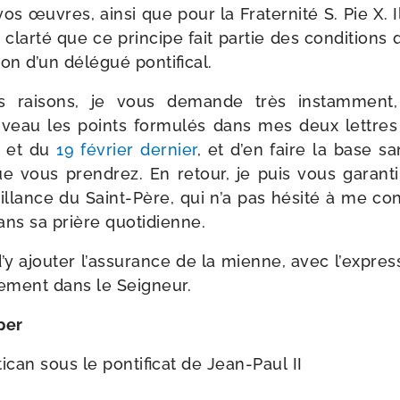
 vos œuvres, ain­si que pour la Fraternité S. Pie X. 
clar­té que ce prin­cipe fait par­tie des condi­tions
tion d’un délé­gué pontifical.
 rai­sons, je vous demande très ins­tam­ment
veau les points for­mu­lés dans mes deux lettres
et du
19 février der­nier
, et d’en faire la base s
 vous pren­drez. En retour, je puis vous garan­ti
eillance du Saint-​Père, qui n’a pas hési­té à me co
ans sa prière quotidienne.
’y ajou­ter l’assurance de la mienne, avec l’expre
­ment dans le Seigneur.
per
tican sous le pon­ti­fi­cat de Jean-​Paul II