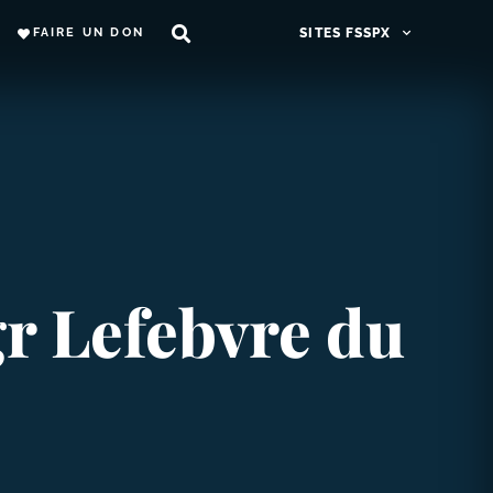
FAIRE UN DON
SITES FSSPX
gr Lefebvre du