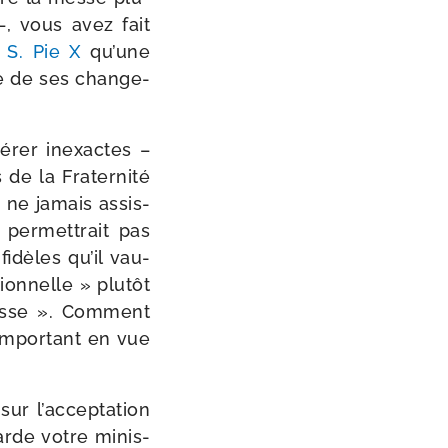
–, vous avez fait
 S. Pie X
qu’une
se de ses chan­ge­
é­rer inexactes –
de la Fraternité
 ne jamais assis­
er­met­trait pas
fidèles qu’il vau­
on­nelle » plu­tôt
 messe ». Comment
 impor­tant en vue
sur l’acceptation
arde votre minis­