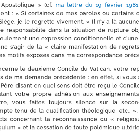
 Apostolique » (cf.
ma lettre du 19 février 1981
ment : « Si cer­taines de mes paroles ou cer­tains
iège, je le regrette vive­ment. » Il n’y a là aucun
e res­pon­sa­bi­li­té dans la situa­tion de rup­ture 
seule­ment une expres­sion condi­tion­nelle et d’un
nc s’agir de la « claire mani­fes­ta­tion de regret
les motifs expo­sés dans ma cor­res­pon­dance préc
ncerne le deuxième Concile du Vatican, votre ré
 de ma demande pré­cé­dente : en effet, si vous s
 Père disant en quel sens doit être reçu le Concil
tant votre propre adhé­sion aux ensei­gne­ments 
, vous faites tou­jours si­lence sur la secon
e tenu de la qua­li­fi­ca­tion théo­lo­gique, etc…
ts concer­nant la recon­nais­sance du « reli­gio­su
e­quium » et la ces­sa­tion de toute polé­mique ultéri