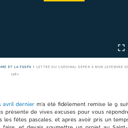
OME ET LA FSSPX
LETTRE DU CARDINAL SEPER À MGR LEFEBVRE D
1981
 avril der­nier
m’a été fidè­le­ment remise le 9 sui
us pré­sente de vives excuses pour vous répondre s
s les fêtes pas­cales, et après avoir pris un temps
 faire, et devais sou­mettre un pro­jet au Saint