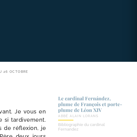
U 26 OCTOBRE
Le cardinal Fernández,
plume de François et porte-​
plume de Léon XIV
­vant. Je vous en
ABBÉ ALAIN LORANS
i tar­di­ve­ment.
Bibliographie du cardinal
 de réflexion, je
Fernandez
-​Père deux jours