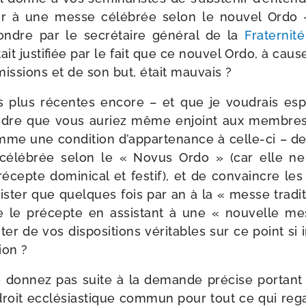
er à une messe célé­brée selon le nou­vel Ordo 
ndre par le secré­taire géné­ral de la
Fraternité
ait jus­ti­fiée par le fait que ce nou­vel Ordo, à cau
is­sions et de son but, était mauvais ?
ns plus récentes encore – et que je vou­drais esp
dre que vous auriez même enjoint aux membres 
omme une condi­tion d’appartenance à celle-​ci – de
célé­brée selon le « Novus Ordo » (car elle ne p
é­cepte domi­ni­cal et fes­tif), et de convaincre les 
ister que quelques fois par an à la « messe tra­di­ti
re le pré­cepte en assis­tant à une « nou­velle
ter de vos dis­po­si­tions véri­tables sur ce point si
ion ?
e don­nez pas suite à la demande pré­cise por­tant 
oit ecclé­sias­tique com­mun pour tout ce qui reg