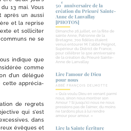
e
50
anniversaire de la
ir du 13 mai. Vous
création du Prieuré Sainte-​
t après un aus­si
Anne de Lanvallay
[PHOTOS]
Père et la reprise
e et sol­li­ci­ter
Dimanche 26 juillet, en la fête de
sainte Anne, Patronne de la
es com­muns ne se
Bretagne, 700 fidèles étaient
venus entourer M. l'abbé Peignot,
Supérieur du District de France,
pour célébrer le 50e anniversaire
de la création du Prieuré Sainte-
vous indique que
Anne de Lanvallay
onsi­dé­rée comme
Lire l’amour de Dieu
tion d’un délé­gué
pour nous
de cette appré­cia­
ABBÉ FRANÇOIS DELMOTTE
« Qu’a voulu Dieu en venant parmi
nous, sinon nous montrer son
Amour ? Si jusqu’ici nous ne nous
a­tion de regrets
pressions pas de l’aimer, du moins
ec­tive qui s’est
ne tardons plus à lui rendre
amour pour amour. »
exces­sives, dans
­breux évêques et
Lire la Sainte Écriture