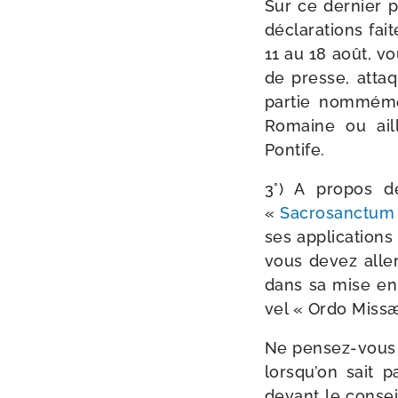
Sur ce der­nier 
décla­ra­tions f
11 au 18 août, v
de presse, atta­
par­tie nom­mé­m
Romaine ou aill
Pontife.
3°) A pro­pos d
«
Sacrosanctum 
ses appli­ca­tions
vous devez aller 
dans sa mise en œ
vel « Ordo Miss
Ne pensez-​vous p
lorsqu’on sait p
devant le consei