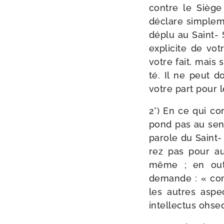
contre le Siège
déclare sim­ple­
déplu au Saint- S
expli­cite de votr
votre fait, mais 
té. Il ne peut do
votre part pour 
2°) En ce qui co
pond pas au sens
parole du Saint-
rez pas pour au
même ; en outre
demande : « compt
les autres aspec
intel­lec­tus ohs