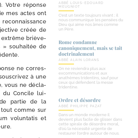
ABBÉ LOUIS-EDOUARD
). Votre réponse
MEUGNIOT
 de mes actes ont
C’est un texte toujours vivant ; il
nous communique les pensées du
e recon­nais­sance
Dieu qui aime nos âmes comme
objec­tive créée de
un Père.
e extrême briè­ve­
Rome condamne
s » sou­hai­tée de
canoniquement, mais se tait
doctrinalement
édente.
ABBÉ ALAIN LORANS
ponse ne cor­res­
On ne reviendra plus aux
excommunications et aux
ous­cri­vez à une
anathèmes tridentins, sauf pour
ceux qui défendent la messe
e, vous ne décla­
tridentine.
du Concile lui-​
Ordre et désordre
de par­tie de la
ABBÉ PHILIPPE PAZAT
 », tout comme sur
Dans un monde moderne il
m volun­ta­tis et
devient plus facile de glisser dans
cette spirale de désordre moral,
eure.
d’où la nécessité urgente de
restaurer l’ordre autour de nous.