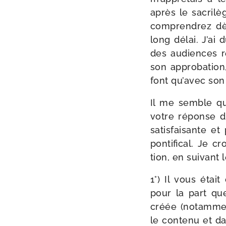
après le sacri­lè
com­pren­drez dè
long délai. J’ai 
des audiences rég
son appro­ba­tio
font qu’avec son 
Il me semble qu
votre réponse du
satis­fai­sante e
pon­ti­fi­cal. Je 
tion, en sui­vant
1°) Il vous étai
pour la part que
créée (notam­men
le conte­nu et d