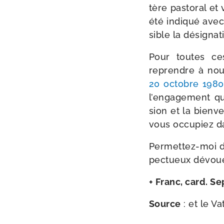
tère pas­to­ral et
été indi­qué avec 
sible la dési­gna­
Pour toutes ces
reprendre à nou­
20 octobre 1980
l’engagement que
sion et la bien­v
vous occu­piez d
Permettez-​moi d
pec­tueux dévoue
+ Franc, card. Se
Source
: et le Va