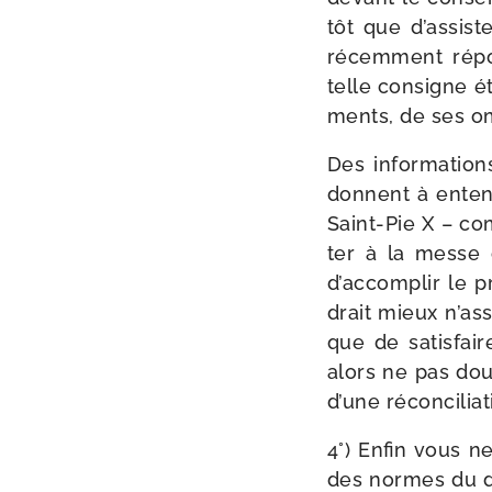
tôt que d’assist
récem­ment répo
telle consigne ét
ments, de ses om
Des infor­ma­tio
donnent à enten
Saint-​Pie X – c
ter à la messe 
d’accomplir le pr
drait mieux n’ass
que de satis­fai
alors ne pas dou­
d’une réconciliat
4°) Enfin vous n
des normes du dr