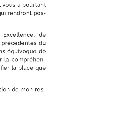
Il vous a pour­tant
 qui ren­dront pos­
, Excellence, de
 pré­cé­dentes du
ans équi­voque de
r la com­pré­hen­
nfier la place que
ssion de mon res­