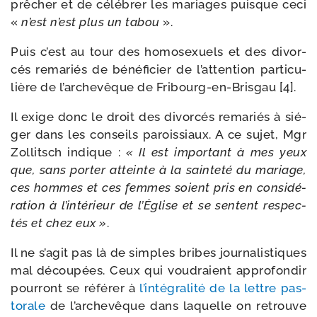
prê­cher et de célé­brer les mariages puisque ceci
«
n’est n’est plus un tabou
».
Puis c’est au tour des homo­sexuels et des divor­
cés rema­riés de béné­fi­cier de l’at­ten­tion par­ti­cu­
lière de l’archevêque de Fribourg-​en-​Brisgau [4].
Il exige donc le droit des divor­cés rema­riés à sié­
ger dans les conseils parois­siaux. A ce sujet, Mgr
Zollitsch indique :
« Il est impor­tant à mes yeux
que, sans por­ter atteinte à la sain­te­té du mariage,
ces hommes et ces femmes soient pris en consi­dé­
ra­tion à l’intérieur de l’Église et se sentent res­pec­
tés et chez eux »
.
Il ne s’a­git pas là de simples bribes jour­na­lis­tiques
mal décou­pées. Ceux qui vou­draient appro­fon­dir
pour­ront se réfé­rer à
l’in­té­gra­li­té de la lettre pas­
to­rale
de l’ar­che­vêque dans laquelle on retrouve