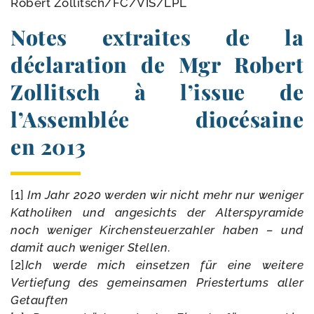
Robert Zollitsch/​FC/​VIS/​LPL
Notes extraites de la
déclaration de Mgr Robert
Zollitsch à l’issue de
l’Assemblée diocésaine
en 2013
[1]
Im Jahr 2020 wer­den wir nicht mehr nur weni­ger
Katholiken und ange­sichts der Alterspyramide
noch weni­ger Kirchensteuerzahler haben – und
damit auch weni­ger Stellen
.
[2]
Ich werde mich ein­set­zen für eine wei­tere
Vertiefung des gemein­sa­men Priestertums aller
Getauften