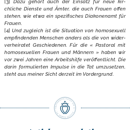
[3]
Dazu gehört auch der Einsatz für neue kir­
chliche Dienste und Ämter, die auch Frauen offen
ste­hen, wie etwa ein spe­zi­fisches Diakonenamt für
Frauen
.
[4]
Und zugleich ist die Situation von homo­sexuell
emp­fin­den­den Menschen anders als die von wider­
ve­rhei­ra­tet Geschiedenen. Für die « Pastoral mit
homo­sexuel­len Frauen und Männern » haben wir
vor zwei Jahren eine Arbeitshilfe veröf­fent­licht. Die
darin for­mu­lier­ten Impulse in die Tat umzu­set­zen,
steht aus mei­ner Sicht der­zeit im Vordergrund
.