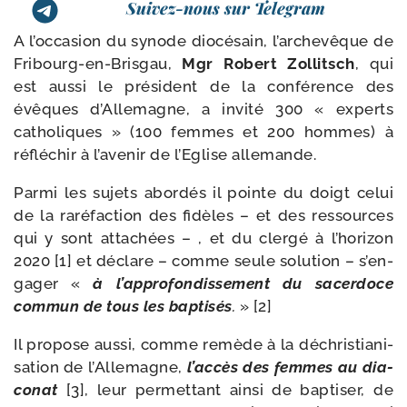
Suivez-nous sur Telegram
A l’occasion du synode dio­cé­sain, l’archevêque de
Fribourg-​en-​Brisgau,
Mgr Robert Zollitsch
, qui
est aus­si le pré­sident de la confé­rence des
évêques d’Allemagne, a invi­té 300 « experts
catho­liques » (100 femmes et 200 hommes) à
réflé­chir à l’a­ve­nir de l’Eglise allemande.
Parmi les sujets abor­dés il pointe du doigt celui
de la raré­fac­tion des fidèles – et des res­sources
qui y sont atta­chées – , et du cler­gé à l’ho­ri­zon
2020 [1] et déclare – comme seule solu­tion – s’en­
ga­ger «
à l’ap­pro­fon­dis­se­ment du sacer­doce
com­mun de tous les bap­ti­sés
.
» [2]
Il pro­pose aus­si, comme remède à la déchris­tia­ni­
sa­tion de l’Allemagne,
l’accès des femmes au dia­
co­nat
[3], leur per­met­tant ain­si de bap­ti­ser, de