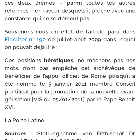
ces deux thèmes – par­mi toutes les autres
réformes – en faveur des­quels il prêche avec une
constance qui ne se dément pas.
Souvenons-​nous en effet de l’ar­ticle paru dans
Fideliter n° 190
de juillet-​août 2009 dans lequel
on pou­vait déjà lire :
Ces posi­tions
héré­tiques
, ne mâchons pas nos
mots, n’ont pas empê­ché cet arché­vêque de
béné­fi­cier de l’ap­pui offi­ciel de Rome puis­qu’il a
été nom­mé le 5 jan­vier 2011 membre Conseil
pon­ti­fi­cal pour la pro­mo­tion de la nou­velle évan­
gé­li­sa­tion [VIS du 05/​01/​2011] par le Pape Benoît
XVI…
La Porte Latine
Sources
: Stellungnahme von Erzbischof Dr.