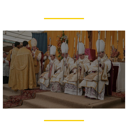
par Mgr Lefebvre étaient-​elles
justes ?
Des sacres pour l’Église
Abbé Guy Castelain