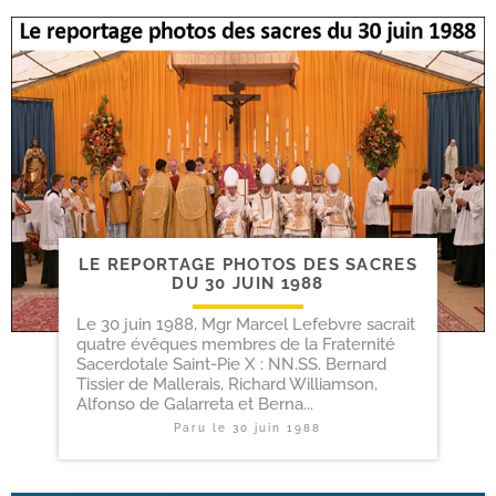
LE REPORTAGE PHOTOS DES SACRES
DU 30 JUIN 1988
Le 30 juin 1988, Mgr Marcel Lefebvre sacrait
quatre évêques membres de la Fraternité
Sacerdotale Saint-Pie X : NN.SS. Bernard
Tissier de Mallerais, Richard Williamson,
Alfonso de Galarreta et Berna...
Paru le
30 juin 1988